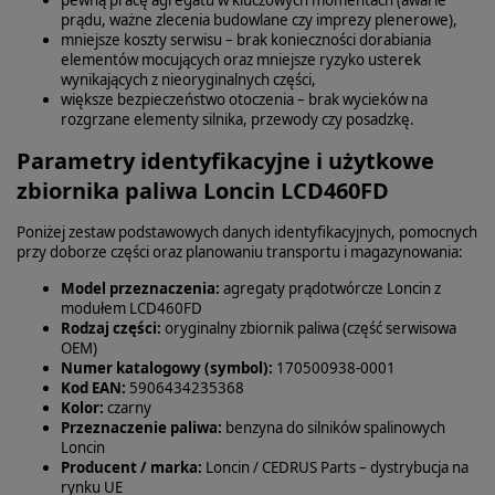
prądu, ważne zlecenia budowlane czy imprezy plenerowe),
mniejsze koszty serwisu – brak konieczności dorabiania
elementów mocujących oraz mniejsze ryzyko usterek
wynikających z nieoryginalnych części,
większe bezpieczeństwo otoczenia – brak wycieków na
rozgrzane elementy silnika, przewody czy posadzkę.
Parametry identyfikacyjne i użytkowe
zbiornika paliwa Loncin LCD460FD
Poniżej zestaw podstawowych danych identyfikacyjnych, pomocnych
przy doborze części oraz planowaniu transportu i magazynowania:
Model przeznaczenia:
agregaty prądotwórcze Loncin z
modułem LCD460FD
Rodzaj części:
oryginalny zbiornik paliwa (część serwisowa
OEM)
Numer katalogowy (symbol):
170500938-0001
Kod EAN:
5906434235368
Kolor:
czarny
Przeznaczenie paliwa:
benzyna do silników spalinowych
Loncin
Producent / marka:
Loncin / CEDRUS Parts – dystrybucja na
rynku UE