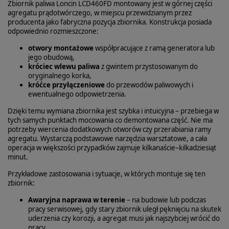
Zbiornik paliwa Loncin LCD460FD montowany jest w górnej części
agregatu prądotwórczego, w miejscu przewidzianym przez
producenta jako fabryczna pozycja zbiornika. Konstrukcja posiada
odpowiednio rozmieszczone:
otwory montażowe
współpracujące z ramą generatora lub
jego obudową,
króciec wlewu paliwa
z gwintem przystosowanym do
oryginalnego korka,
króćce przyłączeniowe
do przewodów paliwowych i
ewentualnego odpowietrzenia.
Dzięki temu wymiana zbiornika jest szybka i intuicyjna – przebiega w
tych samych punktach mocowania co demontowana część. Nie ma
potrzeby wiercenia dodatkowych otworów czy przerabiania ramy
agregatu. Wystarczą podstawowe narzędzia warsztatowe, a cała
operacja w większości przypadków zajmuje kilkanaście–kilkadziesiąt
minut.
Przykładowe zastosowania i sytuacje, w których montuje się ten
zbiornik:
Awaryjna naprawa w terenie
– na budowie lub podczas
pracy serwisowej, gdy stary zbiornik uległ pęknięciu na skutek
uderzenia czy korozji, a agregat musi jak najszybciej wrócić do
pracy.