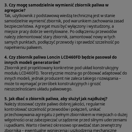
3. Czy mogę samodzielnie wymienić zbiornik paliwa w
agregacie?
Tak, użytkownik z podstawową wiedzą techniczną jest w stanie
samodzielnie wymienić zbiornik, pod warunkiem zachowania zasad
bezpieczeństwa. Agregat musi być wyłączony i wystudzony, a
miejsce pracy dobrze wentylowane. Po odłączeniu przewodów
należy zdemontować stary zbiornik, zamontować nowy w tych
samych punktach, podłączyć przewody i sprawdzić szczelność po
napełnieniu paliwem.
4. Czy zbiornik paliwa Loncin LCD460FD będzie pasował do
innych modeli generatorów?
Zbiornik jest projektowany konkretnie pod układ konstrukcyjny
modułu LCD460FD. Teoretycznie można go próbować adaptować do
innych modeli, jednak producent nie zaleca takiego rozwiązania –
może to wymagać przeróbek konstrukcyjnych i grozić
nieszczelnościami układu paliwowego.
5. Jak dbać o zbiornik paliwa, aby służył jak najdłużej?
Należy stosować czyste paliwo dobrej jakości, regularnie
kontrolować szczelność przewodów i połączeń, unikać
przechowywania agregatu z pełnym zbiornikiem w miejscach o dużej
wilgotności oraz zabezpieczać urządzenie przed silnymi uderzeniami
i upadkami. Warto również okresowo sprawdzać stan zewnętrzny
zbiornika – ewentualne wgniecenia i uszkodzenia mechaniczne