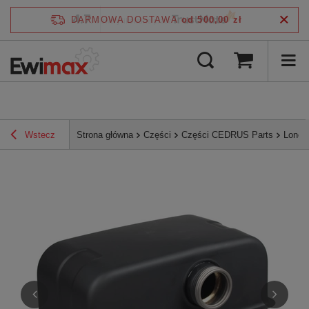
4.7
DARMOWA DOSTAWA
od 500,00 zł
/
5
zweryfikowane przez
Wstecz
Strona główna
Części
Części CEDRUS Parts
Lonci