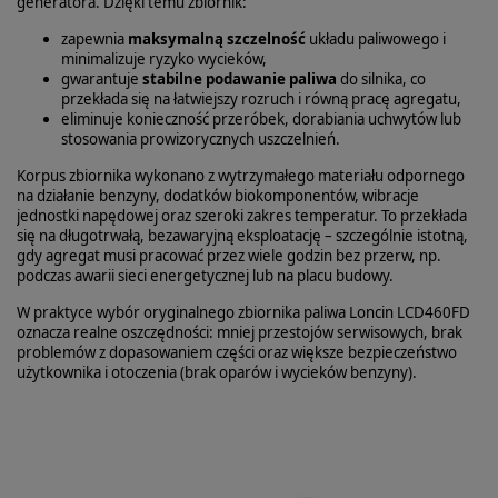
generatora. Dzięki temu zbiornik:
zapewnia
maksymalną szczelność
układu paliwowego i
minimalizuje ryzyko wycieków,
gwarantuje
stabilne podawanie paliwa
do silnika, co
przekłada się na łatwiejszy rozruch i równą pracę agregatu,
eliminuje konieczność przeróbek, dorabiania uchwytów lub
stosowania prowizorycznych uszczelnień.
Korpus zbiornika wykonano z wytrzymałego materiału odpornego
na działanie benzyny, dodatków biokomponentów, wibracje
jednostki napędowej oraz szeroki zakres temperatur. To przekłada
się na długotrwałą, bezawaryjną eksploatację – szczególnie istotną,
gdy agregat musi pracować przez wiele godzin bez przerw, np.
podczas awarii sieci energetycznej lub na placu budowy.
W praktyce wybór oryginalnego zbiornika paliwa Loncin LCD460FD
oznacza realne oszczędności: mniej przestojów serwisowych, brak
problemów z dopasowaniem części oraz większe bezpieczeństwo
użytkownika i otoczenia (brak oparów i wycieków benzyny).