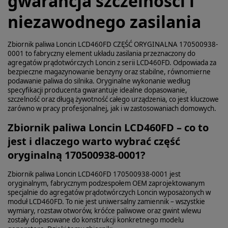
gwarancja szczelności i
niezawodnego zasilania
Zbiornik paliwa Loncin LCD460FD CZĘŚĆ ORYGINALNA 170500938-
0001 to fabryczny element układu zasilania przeznaczony do
agregatów prądotwórczych Loncin z serii LCD460FD. Odpowiada za
bezpieczne magazynowanie benzyny oraz stabilne, równomierne
podawanie paliwa do silnika. Oryginalne wykonanie według
specyfikacji producenta gwarantuje idealne dopasowanie,
szczelność oraz długą żywotność całego urządzenia, co jest kluczowe
zarówno w pracy profesjonalnej, jak i w zastosowaniach domowych.
Zbiornik paliwa Loncin LCD460FD – co to
jest i dlaczego warto wybrać część
oryginalną 170500938-0001?
Zbiornik paliwa Loncin LCD460FD 170500938-0001 jest
oryginalnym, fabrycznym podzespołem OEM zaprojektowanym
specjalnie do agregatów prądotwórczych Loncin wyposażonych w
moduł LCD460FD. To nie jest uniwersalny zamiennik – wszystkie
wymiary, rozstaw otworów, króćce paliwowe oraz gwint wlewu
zostały dopasowane do konstrukcji konkretnego modelu