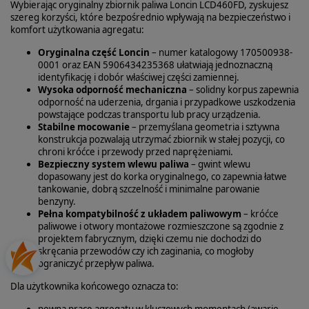
Wybierając oryginalny zbiornik paliwa Loncin LCD460FD, zyskujesz
szereg korzyści, które bezpośrednio wpływają na bezpieczeństwo i
komfort użytkowania agregatu:
Oryginalna część Loncin
– numer katalogowy 170500938-
0001 oraz EAN 5906434235368 ułatwiają jednoznaczną
identyfikację i dobór właściwej części zamiennej.
Wysoka odporność mechaniczna
– solidny korpus zapewnia
odporność na uderzenia, drgania i przypadkowe uszkodzenia
powstające podczas transportu lub pracy urządzenia.
Stabilne mocowanie
– przemyślana geometria i sztywna
konstrukcja pozwalają utrzymać zbiornik w stałej pozycji, co
chroni króćce i przewody przed naprężeniami.
Bezpieczny system wlewu paliwa
– gwint wlewu
dopasowany jest do korka oryginalnego, co zapewnia łatwe
tankowanie, dobrą szczelność i minimalne parowanie
benzyny.
Pełna kompatybilność z układem paliwowym
– króćce
paliwowe i otwory montażowe rozmieszczone są zgodnie z
projektem fabrycznym, dzięki czemu nie dochodzi do
skręcania przewodów czy ich zaginania, co mogłoby
ograniczyć przepływ paliwa.
Dla użytkownika końcowego oznacza to:
pewną pracę agregatu w kluczowych momentach (awarie