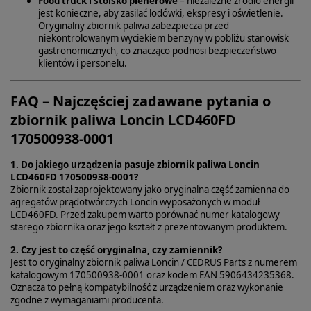
Food truck i stoisko plenerowe
– niezależne źródło energii
jest konieczne, aby zasilać lodówki, ekspresy i oświetlenie.
Oryginalny zbiornik paliwa zabezpiecza przed
niekontrolowanym wyciekiem benzyny w pobliżu stanowisk
gastronomicznych, co znacząco podnosi bezpieczeństwo
klientów i personelu.
FAQ – Najczęściej zadawane pytania o
zbiornik paliwa Loncin LCD460FD
170500938-0001
1. Do jakiego urządzenia pasuje zbiornik paliwa Loncin
LCD460FD 170500938-0001?
Zbiornik został zaprojektowany jako oryginalna część zamienna do
agregatów prądotwórczych Loncin wyposażonych w moduł
LCD460FD. Przed zakupem warto porównać numer katalogowy
starego zbiornika oraz jego kształt z prezentowanym produktem.
2. Czy jest to część oryginalna, czy zamiennik?
Jest to oryginalny zbiornik paliwa Loncin / CEDRUS Parts z numerem
katalogowym 170500938-0001 oraz kodem EAN 5906434235368.
Oznacza to pełną kompatybilność z urządzeniem oraz wykonanie
zgodne z wymaganiami producenta.