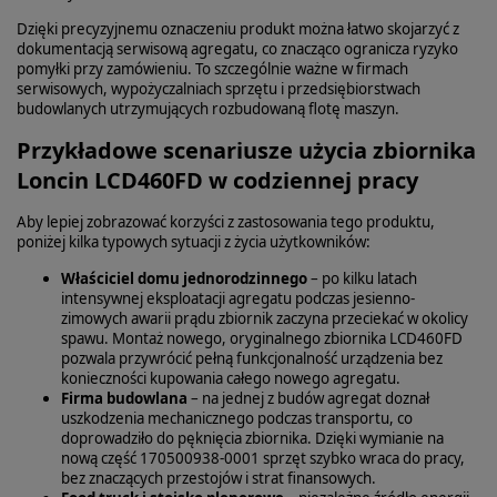
Dzięki precyzyjnemu oznaczeniu produkt można łatwo skojarzyć z
dokumentacją serwisową agregatu, co znacząco ogranicza ryzyko
pomyłki przy zamówieniu. To szczególnie ważne w firmach
serwisowych, wypożyczalniach sprzętu i przedsiębiorstwach
budowlanych utrzymujących rozbudowaną flotę maszyn.
Przykładowe scenariusze użycia zbiornika
Loncin LCD460FD w codziennej pracy
Aby lepiej zobrazować korzyści z zastosowania tego produktu,
poniżej kilka typowych sytuacji z życia użytkowników:
Właściciel domu jednorodzinnego
– po kilku latach
intensywnej eksploatacji agregatu podczas jesienno-
zimowych awarii prądu zbiornik zaczyna przeciekać w okolicy
spawu. Montaż nowego, oryginalnego zbiornika LCD460FD
pozwala przywrócić pełną funkcjonalność urządzenia bez
konieczności kupowania całego nowego agregatu.
Firma budowlana
– na jednej z budów agregat doznał
uszkodzenia mechanicznego podczas transportu, co
doprowadziło do pęknięcia zbiornika. Dzięki wymianie na
nową część 170500938-0001 sprzęt szybko wraca do pracy,
bez znaczących przestojów i strat finansowych.