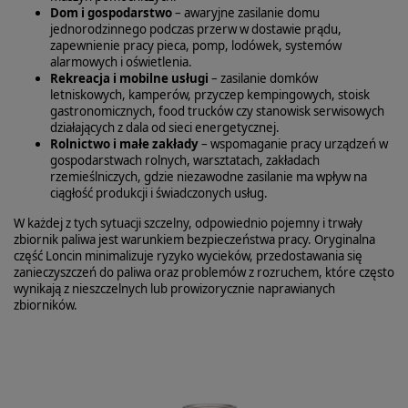
Dom i gospodarstwo
– awaryjne zasilanie domu
jednorodzinnego podczas przerw w dostawie prądu,
zapewnienie pracy pieca, pomp, lodówek, systemów
alarmowych i oświetlenia.
Rekreacja i mobilne usługi
– zasilanie domków
letniskowych, kamperów, przyczep kempingowych, stoisk
gastronomicznych, food trucków czy stanowisk serwisowych
działających z dala od sieci energetycznej.
Rolnictwo i małe zakłady
– wspomaganie pracy urządzeń w
gospodarstwach rolnych, warsztatach, zakładach
rzemieślniczych, gdzie niezawodne zasilanie ma wpływ na
ciągłość produkcji i świadczonych usług.
W każdej z tych sytuacji szczelny, odpowiednio pojemny i trwały
zbiornik paliwa jest warunkiem bezpieczeństwa pracy. Oryginalna
część Loncin minimalizuje ryzyko wycieków, przedostawania się
zanieczyszczeń do paliwa oraz problemów z rozruchem, które często
wynikają z nieszczelnych lub prowizorycznie naprawianych
zbiorników.