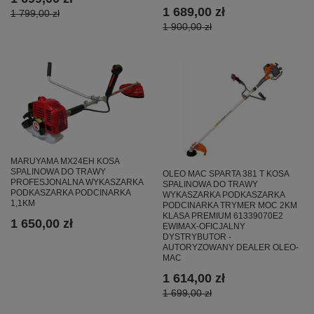
1 689,00 zł
1 799,00 zł
1 900,00 zł
MARUYAMA MX24EH KOSA
SPALINOWA DO TRAWY
OLEO MAC SPARTA 381 T KOSA
PROFESJONALNA WYKASZARKA
SPALINOWA DO TRAWY
PODKASZARKA PODCINARKA
WYKASZARKA PODKASZARKA
1,1KM
PODCINARKA TRYMER MOC 2KM
KLASA PREMIUM 61339070E2
1 650,00 zł
EWIMAX-OFICJALNY
DYSTRYBUTOR -
AUTORYZOWANY DEALER OLEO-
MAC
1 614,00 zł
1 699,00 zł