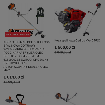
NASZ BESTSELLER
Kosa spalinowa Cedrus KW45 PRO
KOSA OLEO MAC BCH 500 T KOSA
SPALINOWA DO TRAWY
1 566,00 zł
WYKASZARKA PODKASZARKA
1 649,00 zł
PODCINARKA TRYMER OLEO
BCH500 / 3.2KM PREMIUM
61519002E5 EWIMAX-OFICJALNY
DYSTRYBUTOR -
AUTORYZOWANY DEALER OLEO-
MAC
1 614,00 zł
1 699,00 zł