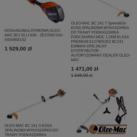
OLEO-MAC BC 241 T Speed&Go
KOSA SPALINOWA WYKASZARKA
KOSA AKUMULATOROWA OLEO-
DO TRAWY PODKASZARKA
MAC BCI 30 LI-ION - ZESTAW 5AH
PODCINARKA MOC 1.2KM KLASA
54049001S2
PREMIUM 61379052E2 BC241
EWIMAX-OFICJALNY
1 529,00 zł
DYSTRYBUTOR -
AUTORYZOWANY DEALER OLEO-
MAC
1 471,00 zł
1 549,00 zł
OLEO-MAC BC 241 S KOSA
SPALINOWA WYKASZARKA DO
TRAWY PODKASZARKA