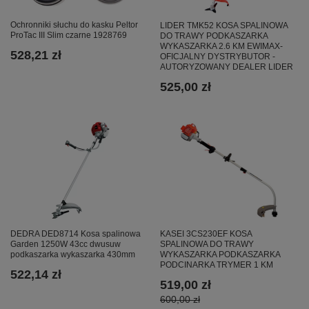
Ochronniki słuchu do kasku Peltor
LIDER TMK52 KOSA SPALINOWA
ProTac III Slim czarne 1928769
DO TRAWY PODKASZARKA
WYKASZARKA 2.6 KM EWIMAX-
528,21 zł
OFICJALNY DYSTRYBUTOR -
AUTORYZOWANY DEALER LIDER
525,00 zł
DEDRA DED8714 Kosa spalinowa
KASEI 3CS230EF KOSA
Garden 1250W 43cc dwusuw
SPALINOWA DO TRAWY
podkaszarka wykaszarka 430mm
WYKASZARKA PODKASZARKA
PODCINARKA TRYMER 1 KM
522,14 zł
519,00 zł
600,00 zł