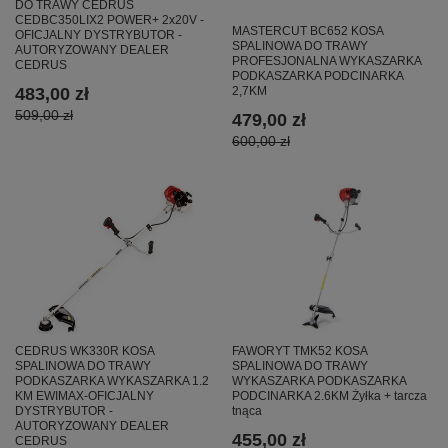
DO TRAWY CEDRUS
CEDBC350LIX2 POWER+ 2x20V -
MASTERCUT BC652 KOSA
OFICJALNY DYSTRYBUTOR -
SPALINOWA DO TRAWY
AUTORYZOWANY DEALER
PROFESJONALNA WYKASZARKA
CEDRUS
PODKASZARKA PODCINARKA
2,7KM
483,00 zł
509,00 zł
479,00 zł
600,00 zł
CEDRUS WK330R KOSA
FAWORYT TMK52 KOSA
SPALINOWA DO TRAWY
SPALINOWA DO TRAWY
PODKASZARKA WYKASZARKA 1.2
WYKASZARKA PODKASZARKA
KM EWIMAX-OFICJALNY
PODCINARKA 2.6KM Żyłka + tarcza
DYSTRYBUTOR -
tnąca
AUTORYZOWANY DEALER
455,00 zł
CEDRUS