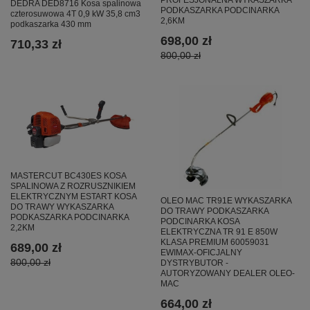
DEDRA DED8716 Kosa spalinowa
PODKASZARKA PODCINARKA
czterosuwowa 4T 0,9 kW 35,8 cm3
2,6KM
podkaszarka 430 mm
698,00 zł
710,33 zł
800,00 zł
MASTERCUT BC430ES KOSA
SPALINOWA Z ROZRUSZNIKIEM
ELEKTRYCZNYM ESTART KOSA
OLEO MAC TR91E WYKASZARKA
DO TRAWY WYKASZARKA
DO TRAWY PODKASZARKA
PODKASZARKA PODCINARKA
PODCINARKA KOSA
2,2KM
ELEKTRYCZNA TR 91 E 850W
KLASA PREMIUM 60059031
689,00 zł
EWIMAX-OFICJALNY
800,00 zł
DYSTRYBUTOR -
AUTORYZOWANY DEALER OLEO-
MAC
664,00 zł