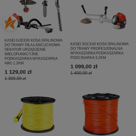
KASEI GJD330 KOSA SPALINOWA
KASEI 3GC630 KOSA SPALINOWA
DO TRAWY PIŁA ŁAŃCUCHOWA
DO TRAWY PROFESJONALNA
SEKATOR URZĄDZENIE
WYKASZARKA PODKASZARKA
WIELOFUNKCYJNE
PODCINARKA 3,2KM
PODKASZARKA WYKASZARKA
4W1 1.2KM
1 099,00 zł
1 129,00 zł
1 400,00 zł
1 300,00 zł