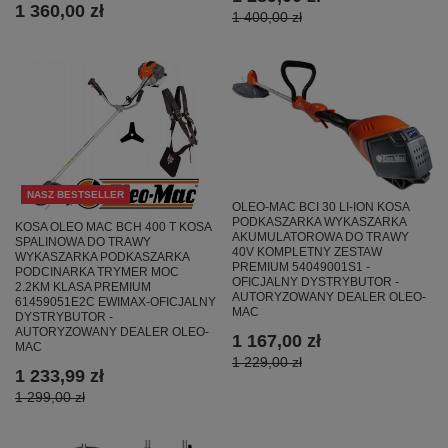
1 360,00 zł
1 400,00 zł
NASZ BESTSELLER
OLEO-MAC BCI 30 LI-ION KOSA
PODKASZARKA WYKASZARKA
KOSA OLEO MAC BCH 400 T KOSA
AKUMULATOROWA DO TRAWY
SPALINOWA DO TRAWY
40V KOMPLETNY ZESTAW
WYKASZARKA PODKASZARKA
PREMIUM 54049001S1 -
PODCINARKA TRYMER MOC
OFICJALNY DYSTRYBUTOR -
2.2KM KLASA PREMIUM
AUTORYZOWANY DEALER OLEO-
61459051E2C EWIMAX-OFICJALNY
MAC
DYSTRYBUTOR -
AUTORYZOWANY DEALER OLEO-
1 167,00 zł
MAC
1 229,00 zł
1 233,99 zł
1 299,00 zł