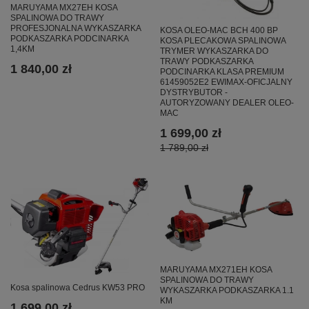
MARUYAMA MX27EH KOSA
SPALINOWA DO TRAWY
PROFESJONALNA WYKASZARKA
KOSA OLEO-MAC BCH 400 BP
PODKASZARKA PODCINARKA
KOSA PLECAKOWA SPALINOWA
1,4KM
TRYMER WYKASZARKA DO
TRAWY PODKASZARKA
1 840,00 zł
PODCINARKA KLASA PREMIUM
61459052E2 EWIMAX-OFICJALNY
DYSTRYBUTOR -
AUTORYZOWANY DEALER OLEO-
MAC
1 699,00 zł
1 789,00 zł
MARUYAMA MX271EH KOSA
SPALINOWA DO TRAWY
Kosa spalinowa Cedrus KW53 PRO
WYKASZARKA PODKASZARKA 1.1
KM
1 699,00 zł