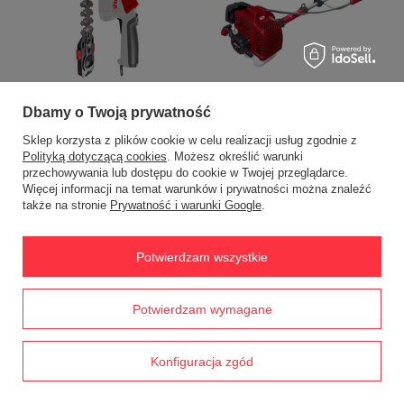
SAIKO SK520 KOSA SPALINOWA
IKRA IGBS1054 LI SEKATOR
DO TRAWY WYKASZARKA
NOŻYCE DO TRAWY KRZEWÓW
Dbamy o Twoją prywatność
PODKASZARKA PODCINARKA
AKUMULATOROWE PREMIUM OB-
1.9KM
IKRIGBS1054LI EWIMAX -
Sklep korzysta z plików cookie w celu realizacji usług zgodnie z
OFICJALNY DYSTRYBUTOR -
349,00 zł
Polityką dotyczącą cookies
. Możesz określić warunki
AUTORYZOWANY DEALER IKRA
przechowywania lub dostępu do cookie w Twojej przeglądarce.
410,00 zł
358,00 zł
Więcej informacji na temat warunków i prywatności można znaleźć
także na stronie
Prywatność i warunki Google
.
400,00 zł
Potwierdzam wszystkie
Prawdziwe
Potwierdzam wymagane
opinie klientów
Dmuchawa CEDRUW02 Cedrus
4.8
/ 5.0
przystawka do CEDRUS UW520
CEDRUW02
1790 opinii
Konfiguracja zgód
322,56 zł
DEDRA SAS+ALL DED7016