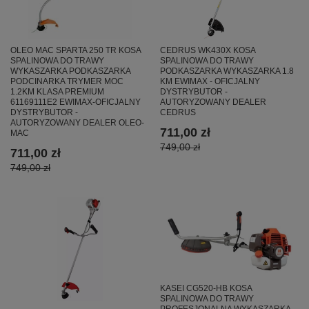
OLEO MAC SPARTA 250 TR KOSA
CEDRUS WK430X KOSA
SPALINOWA DO TRAWY
SPALINOWA DO TRAWY
WYKASZARKA PODKASZARKA
PODKASZARKA WYKASZARKA 1.8
PODCINARKA TRYMER MOC
KM EWIMAX - OFICJALNY
1.2KM KLASA PREMIUM
DYSTRYBUTOR -
61169111E2 EWIMAX-OFICJALNY
AUTORYZOWANY DEALER
DYSTRYBUTOR -
CEDRUS
AUTORYZOWANY DEALER OLEO-
711,00 zł
MAC
749,00 zł
711,00 zł
749,00 zł
KASEI CG520-HB KOSA
SPALINOWA DO TRAWY
PROFESJONALNA WYKASZARKA