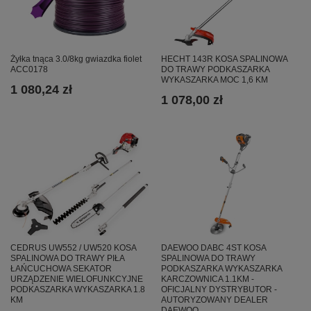
Żyłka tnąca 3.0/8kg gwiazdka fiolet
HECHT 143R KOSA SPALINOWA
ACC0178
DO TRAWY PODKASZARKA
WYKASZARKA MOC 1,6 KM
1 080,24 zł
1 078,00 zł
CEDRUS UW552 / UW520 KOSA
DAEWOO DABC 4ST KOSA
SPALINOWA DO TRAWY PIŁA
SPALINOWA DO TRAWY
ŁAŃCUCHOWA SEKATOR
PODKASZARKA WYKASZARKA
URZĄDZENIE WIELOFUNKCYJNE
KARCZOWNICA 1.1KM -
PODKASZARKA WYKASZARKA 1.8
OFICJALNY DYSTRYBUTOR -
KM
AUTORYZOWANY DEALER
DAEWOO