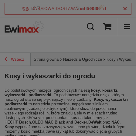
4.7
DARMOWA DOSTAWA
od 500,00 zł
/
5
zweryfikowane przez
Wstecz
Strona główna
Narzedzia Ogrodnicze
Kosy i Wykaszar
Kosy i wykaszarki do ogrodu
Do podstawowych narzędzi ogrodniczych należą
kosy
,
kosiarki
,
wykaszarki
i
podkaszarki
. To podstawowe narzędzia dzięki którym
nasz ogród stanie się piękniejszy i lepiej zadbany.
Kosy, wykaszarki i
podkaszarki
to narzędzia przenośne, napędzane silnikiem
spalinowym (rzadziej elektrycznym), które służą do przecinania
wszelkiego rodzaju roślin, które znajdują się w miejscach trudno
dostępnych. Głównymi producentami kos są takie firmy jak
HECHT
Bosch
,
OLEO MAC
Black and Decker
,
DeWalt
oraz
NAC
.
Kosy
wyposażone są zazwyczaj w wymienne głowice, dzięki którym
możemy kosić miękką trawę (żyłką) lub dokonywać cięcia grubych
roślin (tarcze tnące).