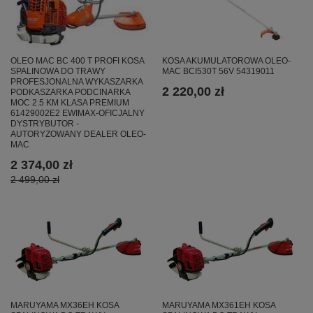
OLEO MAC BC 400 T PROFI KOSA
KOSA AKUMULATOROWA OLEO-
SPALINOWA DO TRAWY
MAC BCI530T 56V 54319011
PROFESJONALNA WYKASZARKA
2 220,00 zł
PODKASZARKA PODCINARKA
MOC 2.5 KM KLASA PREMIUM
61429002E2 EWIMAX-OFICJALNY
DYSTRYBUTOR -
AUTORYZOWANY DEALER OLEO-
MAC
2 374,00 zł
2 499,00 zł
MARUYAMA MX36EH KOSA
MARUYAMA MX361EH KOSA