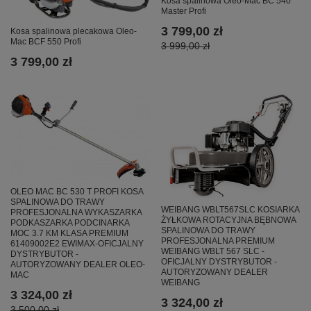
Kosa spalinowa Oleo-Mac BC 540
Master Profi
3 799,00 zł
Kosa spalinowa plecakowa Oleo-
Mac BCF 550 Profi
3 999,00 zł
3 799,00 zł
OLEO MAC BC 530 T PROFI KOSA
SPALINOWA DO TRAWY
WEIBANG WBLT567SLC KOSIARKA
PROFESJONALNA WYKASZARKA
ŻYŁKOWA ROTACYJNA BĘBNOWA
PODKASZARKA PODCINARKA
SPALINOWA DO TRAWY
MOC 3.7 KM KLASA PREMIUM
PROFESJONALNA PREMIUM
61409002E2 EWIMAX-OFICJALNY
WEIBANG WBLT 567 SLC -
DYSTRYBUTOR -
OFICJALNY DYSTRYBUTOR -
AUTORYZOWANY DEALER OLEO-
AUTORYZOWANY DEALER
MAC
WEIBANG
3 324,00 zł
3 324,00 zł
3 500,00 zł