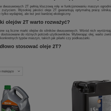
ków dwusuwowych 2T pełnią kluczową rolę w funkcjonowaniu maszyn ogrodni
zużyciem. Wysokiej jakości oleje 2T gwarantują optymalną pracę silnika,
e tylko wydajniej, ale też jest bardziej ekologiczny.
ki olejów 2T warto rozważyć?
pne są liczne marki olejów do silników dwusuwowych. Wśród nich wyróżnia
y dostosowane do różnych potrzeb użytkowników. Wybierając olej, warto zwró
onkretnych typów maszyn, takich jak pilarki czy podkaszarki.
dłowo stosować oleje 2T?
nie
e malejąco