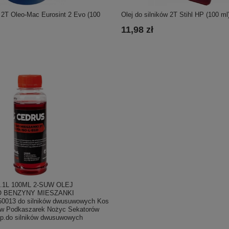
w 2T Oleo-Mac Eurosint 2 Evo (100
Olej do silników 2T Stihl HP (100 ml
11,98 zł
.1L 100ML 2-SUW OLEJ
O BENZYNY MIESZANKI
013 do silników dwusuwowych Kos
w Podkaszarek Nożyc Sekatorów
tp.do silników dwusuwowych