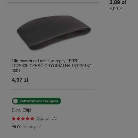
3,89 zł
5,00 zł
Filtr powietrza Loncin wstępny 1P92F
LC2P80F CZĘŚĆ ORYGINALNA 180130187-
0001
4,97 zł
Potwierdzona zakupem
Duro, Cilipi
Ocena:
5
/5
All Ok, thank you!