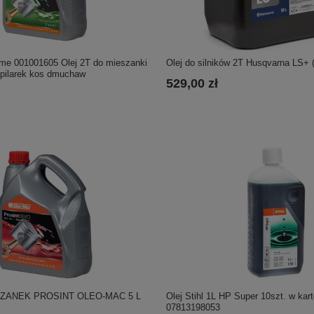
Olej do silników 2T Husqvarna LS+ (
me 001001605 Olej 2T do mieszanki
 pilarek kos dmuchaw
529,00 zł
ZANEK PROSINT OLEO-MAC 5 L
Olej Stihl 1L HP Super 10szt. w kart
07813198053