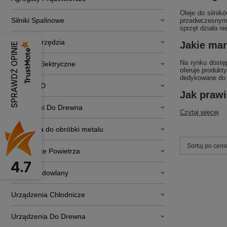
Oleje do silni
Silniki Spalinowe
przedwczesnym 
sprzęt działa ni
Elektronarzędzia
Jakie mar
SPRAWDŹ OPINIE
Na rynku dostę
Pojazdy Elektryczne
oferuje produkt
dedykowane do k
RTV i AGD
Jak prawi
Obrabiarki Do Drewna
Czytaj więcej
Narzędzia do obróbki metalu
Zmień sortowa
Sortuj po ceni
Osuszacze Powietrza
4.7
Sprzęt budowlany
Urządzenia Chłodnicze
Urządzenia Do Drewna