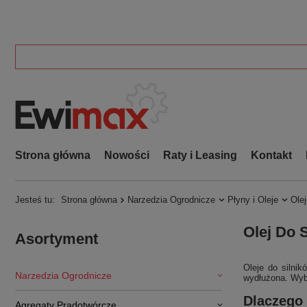
Strona główna
Nowości
Raty i Leasing
Kontakt
Jesteś tu:
Strona główna
Narzedzia Ogrodnicze
Płyny i Oleje
Olej
Olej Do 
Asortyment
Oleje do silni
Narzedzia Ogrodnicze
wydłużona. Wybi
Dlaczego 
Agregaty Prądotwórcze