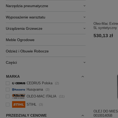
Narzędzia pneumatyczne
Wyposażenie warsztatu
Oleo-Mac Extre
5L syntetyczny
Urządzenia Grzewcze
530,13 zł
Meble Ogrodowe
Odzież i Obuwie Robocze
Części
MARKA
CEDRUS Polska
2
Husqvarna
3
OLEO-MAC ITALIA
11
STIHL
3
OLEJ DO MIES
PRZEDZIAŁY CENOWE
001001405B