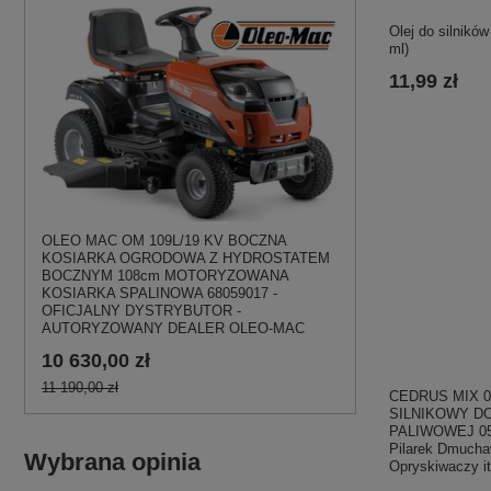
Olej do silnikó
ml)
11,99 zł
OLEO MAC OM 109L/19 KV BOCZNA
KOSIARKA OGRODOWA Z HYDROSTATEM
BOCZNYM 108cm MOTORYZOWANA
KOSIARKA SPALINOWA 68059017 -
OFICJALNY DYSTRYBUTOR -
AUTORYZOWANY DEALER OLEO-MAC
10 630,00 zł
11 190,00 zł
CEDRUS MIX 0
SILNIKOWY D
PALIWOWEJ 050
Pilarek Dmucha
Wybrana opinia
Opryskiwaczy i