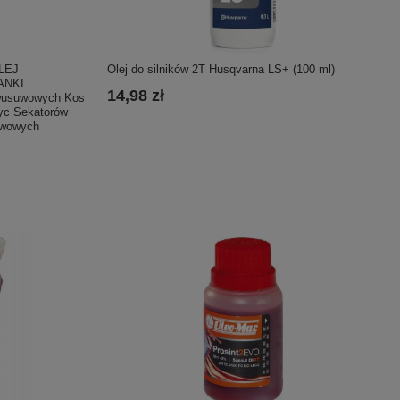
LEJ
Olej do silników 2T Husqvarna LS+ (100 ml)
ANKI
14,98 zł
wusuwowych Kos
yc Sekatorów
uwowych