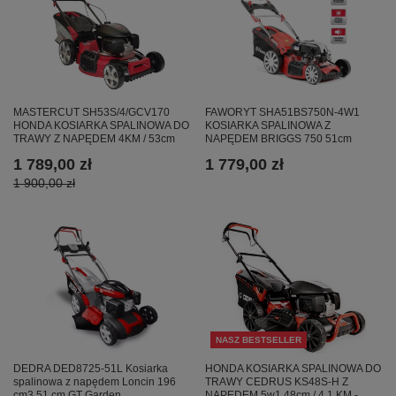
MASTERCUT SH53S/4/GCV170
FAWORYT SHA51BS750N-4W1
HONDA KOSIARKA SPALINOWA DO
KOSIARKA SPALINOWA Z
TRAWY Z NAPĘDEM 4KM / 53cm
NAPĘDEM BRIGGS 750 51cm
1 789,00 zł
1 779,00 zł
1 900,00 zł
NASZ BESTSELLER
HONDA KOSIARKA SPALINOWA DO
DEDRA DED8725-51L Kosiarka
TRAWY CEDRUS KS48S-H Z
spalinowa z napędem Loncin 196
NAPĘDEM 5w1 48cm / 4.1 KM -
cm3 51 cm GT Garden