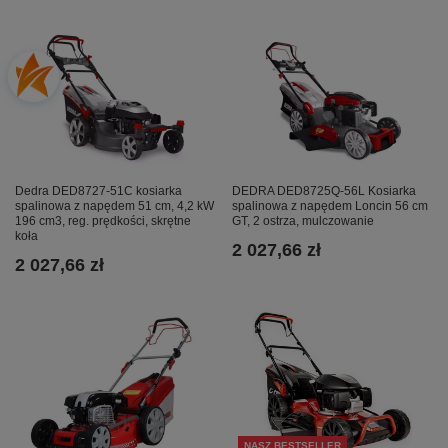
Dedra DED8727-51C kosiarka
DEDRA DED8725Q-56L Kosiarka
spalinowa z napędem 51 cm, 4,2 kW
spalinowa z napędem Loncin 56 cm
196 cm3, reg. prędkości, skrętne
GT, 2 ostrza, mulczowanie
koła
2 027,66 zł
2 027,66 zł
NASZ BESTSELLER