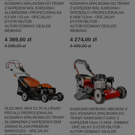
KOSIARKA SPALINOWA DO TRAWY
KOSIARKA SPALINOWA DO TRAWY
Z NAPĘDEM WAŁ KARDANA /
Z NAPĘDEM WAŁ KARDANA /
ALUMINIOWA / PROFESJONALNA
SPRZĘGŁO / PROFESJONALNA
6.5 KM / 53 cm - OFICJALNY
6.5KM / 53cm - OFICJALNY
DYSTRYBUTOR -
DYSTRYBUTOR -
AUTORYZOWANY DEALER
AUTORYZOWANY DEALER
WEIBANG
WEIBANG
4 369,00 zł
4 274,00 zł
4 599,00 zł
4 499,00 zł
OLEO MAC MAX 53 TK ALLROAD
KAWASAKI WEIBANG WB536SK V
PRO ALU PROFESJONALNA
3in1 KOSIARKA SPALINOWA DO
KOSIARKA SPALINOWA DO TRAWY
TRAWY KAWASAKI FJ180V Z
ALUMINIOWA Z NAPĘDEM 6.5KM
NAPĘDEM 53cm / 5.5KM - EWIMAX
2400m2 KLASA PREMIUM
- OFICJALNY DYSTRYBUTOR -
66069151E5 - OFICJALNY
AUTORYZOWANY DEALER