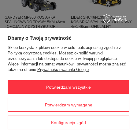
GARDYER MP800 KOSIARKA
LIDER SHC46N139L-4W1
SPALINOWA DO TRAWY 5KM 46cm
KOSIARKA SPALINOWA DO TRAWY
- OFICJALNY DYSTRYBUTOR -
4w1 46cm - OFICJALNY
AUTORYZOWANY DEALER
DYSTRYBUTOR -
GARDYER
AUTORYZOWANY DEALER LIDER
Dbamy o Twoją prywatność
1 325,00 zł
1 325,00 zł
Sklep korzysta z plików cookie w celu realizacji usług zgodnie z
Polityką dotyczącą cookies
. Możesz określić warunki
przechowywania lub dostępu do cookie w Twojej przeglądarce.
Więcej informacji na temat warunków i prywatności można znaleźć
także na stronie
Prywatność i warunki Google
.
Potwierdzam wszystkie
Prawdziwe
Potwierdzam wymagane
opinie klientów
4.8
/ 5.0
LIDER DK46N150A KOSIARKA
Dedra DED8720-43L Kosiarka
SPALINOWA DO TRAWY -
spalinowa z napędem 2,4kW Loncin
OFICJALNY DYSTRYBUTOR -
139cm3 43cm mulczowanie
1790 opinii
Konfiguracja zgód
AUTORYZOWANY DEALER LIDER
1 208,48 zł
1 205,00 zł