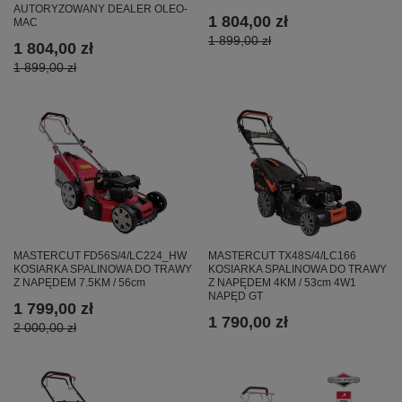
AUTORYZOWANY DEALER OLEO-
1 804,00 zł
MAC
1 899,00 zł
1 804,00 zł
1 899,00 zł
MASTERCUT FD56S/4/LC224_HW
MASTERCUT TX48S/4/LC166
KOSIARKA SPALINOWA DO TRAWY
KOSIARKA SPALINOWA DO TRAWY
Z NAPĘDEM 7.5KM / 56cm
Z NAPĘDEM 4KM / 53cm 4W1
NAPĘD GT
1 799,00 zł
1 790,00 zł
2 000,00 zł