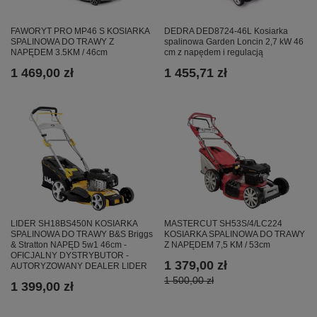
FAWORYT PRO MP46 S KOSIARKA
DEDRA DED8724-46L Kosiarka
SPALINOWA DO TRAWY Z
spalinowa Garden Loncin 2,7 kW 46
NAPĘDEM 3.5KM / 46cm
cm z napędem i regulacją
1 469,00 zł
1 455,71 zł
LIDER SH18BS450N KOSIARKA
MASTERCUT SH53S/4/LC224
SPALINOWA DO TRAWY B&S Briggs
KOSIARKA SPALINOWA DO TRAWY
& Stratton NAPĘD 5w1 46cm -
Z NAPĘDEM 7,5 KM / 53cm
OFICJALNY DYSTRYBUTOR -
1 379,00 zł
AUTORYZOWANY DEALER LIDER
1 500,00 zł
1 399,00 zł