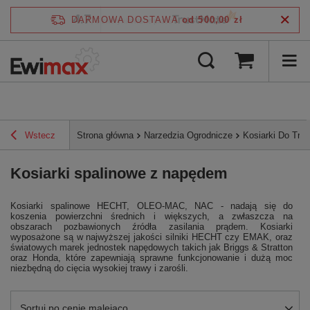
4.7
DARMOWA DOSTAWA
od 500,00 zł
/
5
zweryfikowane przez
Wstecz
Strona główna
Narzedzia Ogrodnicze
Kosiarki Do Tra
Kosiarki spalinowe z napędem
Kosiarki spalinowe HECHT, OLEO-MAC, NAC - nadają się do
koszenia powierzchni średnich i większych, a zwłaszcza na
obszarach pozbawionych źródła zasilania prądem. Kosiarki
wyposażone są w najwyższej jakości silniki HECHT czy EMAK, oraz
światowych marek jednostek napędowych takich jak Briggs & Stratton
oraz Honda, które zapewniają sprawne funkcjonowanie i dużą moc
niezbędną do cięcia wysokiej trawy i zarośli.
Zmień sortowanie
Sortuj po cenie malejąco