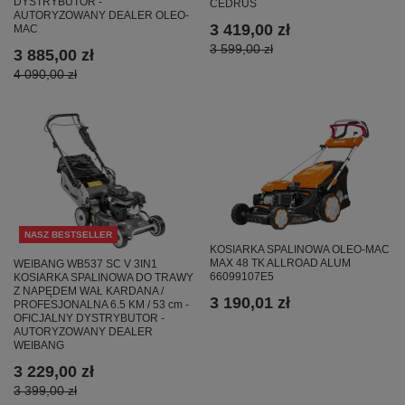
DYSTRYBUTOR -
CEDRUS
AUTORYZOWANY DEALER OLEO-
3 419,00 zł
MAC
3 599,00 zł
3 885,00 zł
4 090,00 zł
NASZ BESTSELLER
KOSIARKA SPALINOWA OLEO-MAC
MAX 48 TK ALLROAD ALUM
WEIBANG WB537 SC V 3IN1
66099107E5
KOSIARKA SPALINOWA DO TRAWY
Z NAPĘDEM WAŁ KARDANA /
3 190,01 zł
PROFESJONALNA 6.5 KM / 53 cm -
OFICJALNY DYSTRYBUTOR -
AUTORYZOWANY DEALER
WEIBANG
3 229,00 zł
3 399,00 zł