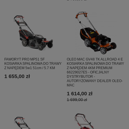
FAWORYT PRO MP51 SF
OLEO MAC GV48 TK ALLROAD 4 E
KOSIARKA SPALINOWA DO TRAWY
KOSIARKA SPALINOWA DO TRAWY
Z NAPĘDEM 5w1 51cm / 5.7 KM
Z NAPĘDEM 4KM PREMIUM
66229027E5 - OFICJALNY
1 655,00 zł
DYSTRYBUTOR -
AUTORYZOWANY DEALER OLEO-
MAC
1 614,00 zł
1 699,00 zł