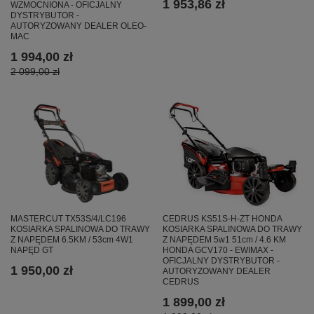
1 953,86 zł
WZMOCNIONA - OFICJALNY
DYSTRYBUTOR -
AUTORYZOWANY DEALER OLEO-
MAC
1 994,00 zł
2 099,00 zł
CEDRUS KS51S-H-ZT HONDA
MASTERCUT TX53S/4/LC196
KOSIARKA SPALINOWA DO TRAWY
KOSIARKA SPALINOWA DO TRAWY
Z NAPĘDEM 5w1 51cm / 4.6 KM
Z NAPĘDEM 6.5KM / 53cm 4W1
HONDA GCV170 - EWIMAX -
NAPĘD GT
OFICJALNY DYSTRYBUTOR -
1 950,00 zł
AUTORYZOWANY DEALER
CEDRUS
1 899,00 zł