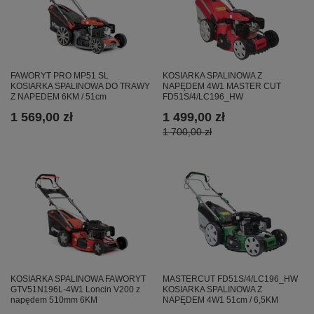
KOSIARKA SPALINOWA Z
FAWORYT PRO MP51 SL
NAPĘDEM 4W1 MASTER CUT
KOSIARKA SPALINOWA DO TRAWY
FD51S/4/LC196_HW
Z NAPEDEM 6KM / 51cm
1 499,00 zł
1 569,00 zł
1 700,00 zł
MASTERCUT FD51S/4/LC196_HW
KOSIARKA SPALINOWA FAWORYT
KOSIARKA SPALINOWA Z
GTV51N196L-4W1 Loncin V200 z
NAPĘDEM 4W1 51cm / 6,5KM
napędem 510mm 6KM