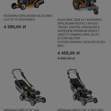
KOSIARKA SPALINOWA OLEO-MAC
LUX 55 TK 8203948E5
OLEO-MAC DEB 517 KOSIARKA
SPALINOWA ROTACYJNA DO
4 590,00 zł
TRAWY ZAROŚLI KRZAKÓW Z
NAPĘDEM PREMIUM DEB517
1800737 EWIMAX-OFICJALNY
DYSTRYBUTOR -
AUTORYZOWANY DEALER OLEO-
MAC
4 455,00 zł
4 690,00 zł
WEIBANG WB537 SC V AL
WEIBANG WB537 SC V 3IN1 BBC