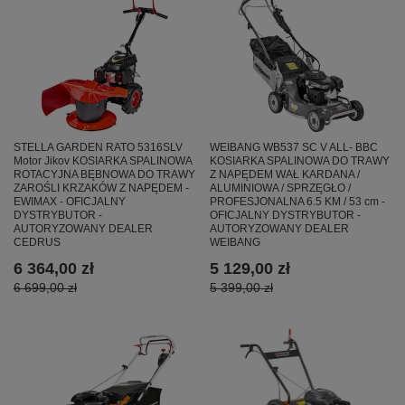
STELLA GARDEN RATO 5316SLV
WEIBANG WB537 SC V ALL- BBC
Motor Jikov KOSIARKA SPALINOWA
KOSIARKA SPALINOWA DO TRAWY
ROTACYJNA BĘBNOWA DO TRAWY
Z NAPĘDEM WAŁ KARDANA /
ZAROŚLI KRZAKÓW Z NAPĘDEM -
ALUMINIOWA / SPRZĘGŁO /
EWIMAX - OFICJALNY
PROFESJONALNA 6.5 KM / 53 cm -
DYSTRYBUTOR -
OFICJALNY DYSTRYBUTOR -
AUTORYZOWANY DEALER
AUTORYZOWANY DEALER
CEDRUS
WEIBANG
6 364,00 zł
5 129,00 zł
6 699,00 zł
5 399,00 zł