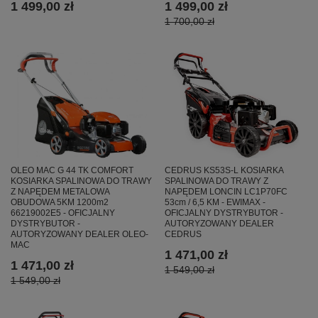
1 499,00 zł
1 499,00 zł
1 700,00 zł
OLEO MAC G 44 TK COMFORT
CEDRUS KS53S-L KOSIARKA
KOSIARKA SPALINOWA DO TRAWY
SPALINOWA DO TRAWY Z
Z NAPĘDEM METALOWA
NAPĘDEM LONCIN LC1P70FC
OBUDOWA 5KM 1200m2
53cm / 6,5 KM - EWIMAX -
66219002E5 - OFICJALNY
OFICJALNY DYSTRYBUTOR -
DYSTRYBUTOR -
AUTORYZOWANY DEALER
AUTORYZOWANY DEALER OLEO-
CEDRUS
MAC
1 471,00 zł
1 471,00 zł
1 549,00 zł
1 549,00 zł