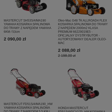
MASTERCUT SH53S/4/MA190
Oleo-Mac G48 TK ALLROAD4 FLEX
YAMAHA KOSIARKA SPALINOWA
KOSIARKA SPALINOWA DO TRAWY
DO TRAWY Z NAPĘDEM YAMAHA
Z NAPĘDEM 2000m2 KLASA
6KM / 53cm
PREMIUM 66229019E5 -
OFICJALNY DYSTRYBUTOR -
2 090,00 zł
AUTORYZOWANY DEALER OLEO-
MAC
2 088,00 zł
2 198,00 zł
MASTERCUT FD51S/4/MA190_HW
YAMAHA KOSIARKA SPALINOWA
HONDA MASTERCUT
DO TRAWY Z NAPĘDEM 5,5 KM /
FD51S/4/GCV170_HW KOSIARKA