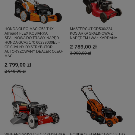
MASTERCUT GR530/224
HONDA OLEO-MAC G53 THX
KOSIARKA SPALINOWA Z
Allroad4 FLEX KOSIARKA
NAPĘDEM / WAŁ KARDANA
SPALINOWA DO TRAWY NAPĘD
HONDA GCVx 170 66239030E5 -
2 789,00 zł
OFICJALNY DYSTRYBUTOR -
AUTORYZOWANY DEALER OLEO-
3 000,00 zł
MAC
2 799,00 zł
2 948,00 zł
WEIBANG WB537 SLC V KOSIARKA
HONDA OLEO-MAC GMC 53 THX