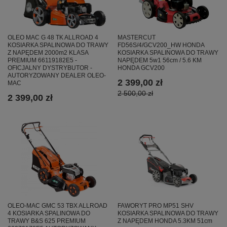
MASTERCUT
OLEO MAC G 48 TK ALLROAD 4
FD56S/4/GCV200_HW HONDA
KOSIARKA SPALINOWA DO TRAWY
KOSIARKA SPALINOWA DO TRAWY
Z NAPĘDEM 2000m2 KLASA
NAPĘDEM 5w1 56cm / 5.6 KM
PREMIUM 66119182E5 -
HONDA GCV200
OFICJALNY DYSTRYBUTOR -
AUTORYZOWANY DEALER OLEO-
2 399,00 zł
MAC
2 500,00 zł
2 399,00 zł
OLEO-MAC GMC 53 TBX ALLROAD
FAWORYT PRO MP51 SHV
4 KOSIARKA SPALINOWA DO
KOSIARKA SPALINOWA DO TRAWY
TRAWY B&S 625 PREMIUM
Z NAPĘDEM HONDA 5.3KM 51cm