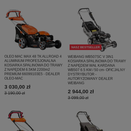
NASZ BESTSELLER
OLEO MAC MAX 48 TK ALLROAD 4
WEIBANG WB507SC V 3IN1
ALUMINIUM PROFESJONALNA
KOSIARKA SPALINOWA DO TRAWY
KOSIARKA SPALINOWA DO TRAWY
Z NAPĘDEM WAŁ KARDANA
Z NAPĘDEM 6.5KM 2200m2
WB507 6.5 KM / 50 cm- OFICJALNY
PREMIUM 66099103E5 - DEALER
DYSTRYBUTOR -
OLEO-MAC
AUTORYZOWANY DEALER
WEIBANG
3 030,00 zł
2 944,00 zł
3 190,00 zł
3 099,00 zł