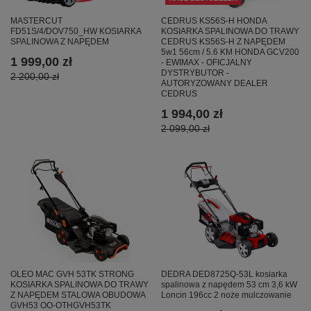
MASTERCUT
CEDRUS KS56S-H HONDA
FD51S/4/DOV750_HW KOSIARKA
KOSIARKA SPALINOWA DO TRAWY
SPALINOWA Z NAPĘDEM
CEDRUS KS56S-H Z NAPĘDEM
5w1 56cm / 5.6 KM HONDA GCV200
1 999,00 zł
- EWIMAX - OFICJALNY
DYSTRYBUTOR -
2 200,00 zł
AUTORYZOWANY DEALER
CEDRUS
1 994,00 zł
2 099,00 zł
OLEO MAC GVH 53TK STRONG
DEDRA DED8725Q-53L kosiarka
KOSIARKA SPALINOWA DO TRAWY
spalinowa z napędem 53 cm 3,6 kW
Z NAPĘDEM STALOWA OBUDOWA
Loncin 196cc 2 noże mulczowanie
GVH53 OO-OTHGVH53TK