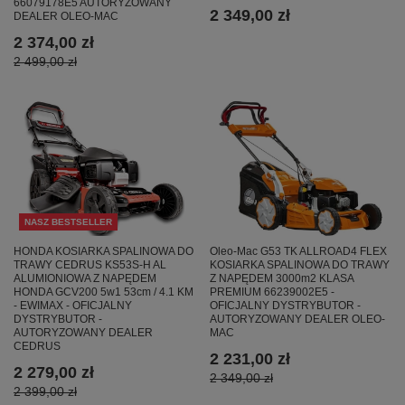
66079178E5 AUTORYZOWANY
2 349,00 zł
DEALER OLEO-MAC
2 374,00 zł
2 499,00 zł
NASZ BESTSELLER
HONDA KOSIARKA SPALINOWA DO
Oleo-Mac G53 TK ALLROAD4 FLEX
TRAWY CEDRUS KS53S-H AL
KOSIARKA SPALINOWA DO TRAWY
ALUMIONIOWA Z NAPĘDEM
Z NAPĘDEM 3000m2 KLASA
HONDA GCV200 5w1 53cm / 4.1 KM
PREMIUM 66239002E5 -
- EWIMAX - OFICJALNY
OFICJALNY DYSTRYBUTOR -
DYSTRYBUTOR -
AUTORYZOWANY DEALER OLEO-
AUTORYZOWANY DEALER
MAC
CEDRUS
2 231,00 zł
2 279,00 zł
2 349,00 zł
2 399,00 zł