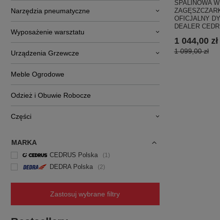
SPALINOWA W
ZAGĘSZCZARK
Narzędzia pneumatyczne
OFICJALNY D
DEALER CEDR
Wyposażenie warsztatu
1 044,00 zł
1 099,00 zł
Urządzenia Grzewcze
Meble Ogrodowe
Odzież i Obuwie Robocze
Części
MARKA
CEDRUS Polska
1
DEDRA Polska
2
Zastosuj wybrane filtry