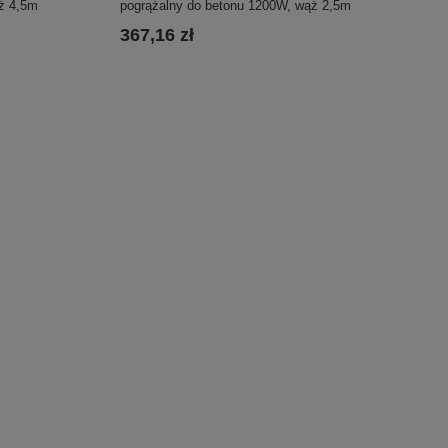
ż 4,5m
pogrążalny do betonu 1200W, wąż 2,5m
367,16 zł