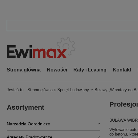
Strona główna
Nowości
Raty i Leasing
Kontakt
Jesteś tu:
Strona główna
Sprzęt budowlany
Buławy ,Wibratory do B
Profesjo
Asortyment
BUŁAWA WIBR
Narzedzia Ogrodnicze
Wylewanie beton
do betonu, któr
Agregaty Prądotwórcze