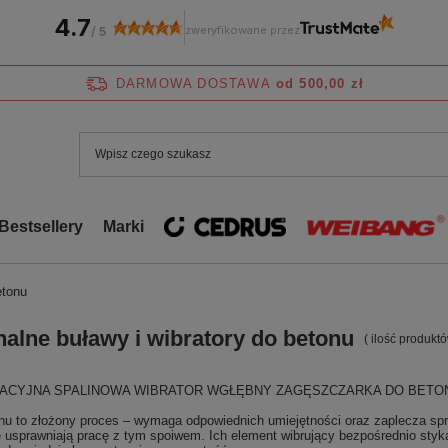
4.7
zweryfikowane przez
/
5
DARMOWA DOSTAWA
od 500,00 zł
Bestsellery
Marki
etonu
nalne buławy i wibratory do betonu
( ilość produkt
ACYJNA SPALINOWA WIBRATOR WGŁĘBNY ZAGĘSZCZARKA DO BET
u to złożony proces – wymaga odpowiednich umiejętności oraz zaplecza sprz
e usprawniają pracę z tym spoiwem. Ich element wibrujący bezpośrednio styk