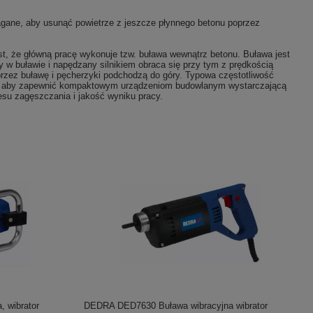
gane, aby usunąć powietrze z jeszcze płynnego betonu poprzez
st, że główną pracę wykonuje tzw. buława wewnątrz betonu. Buława jest
w buławie i napędzany silnikiem obraca się przy tym z prędkością
rzez buławę i pęcherzyki podchodzą do góry. Typowa częstotliwość
ana, aby zapewnić kompaktowym urządzeniom budowlanym wystarczającą
su zagęszczania i jakość wyniku pracy.
 wibrator
DEDRA DED7630 Buława wibracyjna wibrator