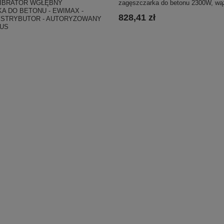
IBRATOR WGŁĘBNY
zagęszczarka do betonu 2300W, wą
A DO BETONU - EWIMAX -
828,41 zł
YSTRYBUTOR - AUTORYZOWANY
US