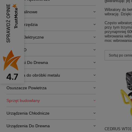
gwarantując jej
SPRAWDŹ OPINIE
Wibratory do b
Silniki Spalinowe
wibrację. Dzięki
Często wibrator
Elektronarzędzia
przy tym trzyma
przynajmniej 60
wibrowania wib
Pojazdy Elektryczne
moc wibrowania
RTV i AGD
Zmień sortowa
Sortuj po ceni
Obrabiarki Do Drewna
4.7
Narzędzia do obróbki metalu
Osuszacze Powietrza
Sprzęt budowlany
Urządzenia Chłodnicze
Urządzenia Do Drewna
CEDRUS WT01