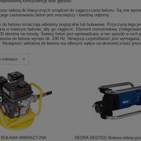
 odpowiednią konsystencję oraz gęstość.
etonu należą do klasycznych urządzeń do zagęszczania betonu. Są one wyma
 jego zastosowaniu beton jest mocniejszy i bardziej odporny.
y do betonu oznaczają wibratory pogrążalne lub buławowe. Przyczyną tego je
na w świeżym betonie, aby go zagęścić. Element mimośrodowy zintegrowany 
00 obrotów na minutę. Świeży beton jest wprowadzany w ten sposób w ruch p
ratorów do betonu wynosi ok. 200 Hz. Niniejsza częstotliwość jest wymag
. Wydajność wibratora do betonu ma olbrzymi wpływ na ekonomiczność proce
nie
e malejąco
 BUŁAWA WIBRACYJNA
DEDRA DED7631 Buława wibracyjna,