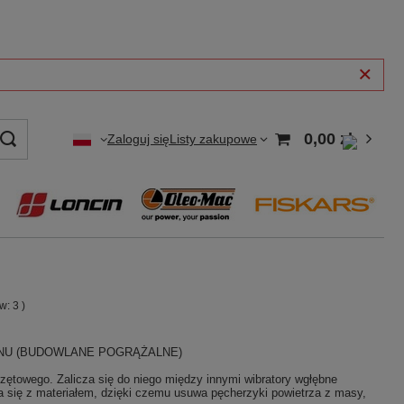
0,00 zł
Zaloguj się
Listy zakupowe
ów:
3
)
ONU
(BUDOWLANE POGRĄŻALNE)
ętowego. Zalicza się do niego między innymi wibratory wgłębne
a się z materiałem, dzięki czemu usuwa pęcherzyki powietrza z masy,