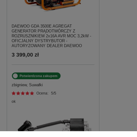
DAEWOO GDA 3500E AGREGAT
GENERATOR PRĄDOTWÓRCZY Z
ROZRUSZNIKIEM 2x16A AVR MOC 3,2kW -
OFICJALNY DYSTRYBUTOR -
AUTORYZOWANY DEALER DAEWOO
3 399,00 zł
Potwierdzona zakupem
zbigniew, Suwałki
Ocena:
5
/5
ok