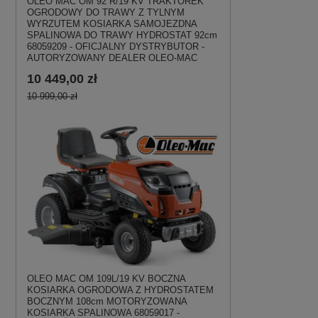
OLEO MAC OM 92 R/19 KV TRAKTOREK
OGRODOWY DO TRAWY Z TYLNYM
WYRZUTEM KOSIARKA SAMOJEZDNA
SPALINOWA DO TRAWY HYDROSTAT 92cm
68059209 - OFICJALNY DYSTRYBUTOR -
AUTORYZOWANY DEALER OLEO-MAC
10 449,00 zł
10 999,00 zł
OLEO MAC OM 109L/19 KV BOCZNA
KOSIARKA OGRODOWA Z HYDROSTATEM
BOCZNYM 108cm MOTORYZOWANA
KOSIARKA SPALINOWA 68059017 -