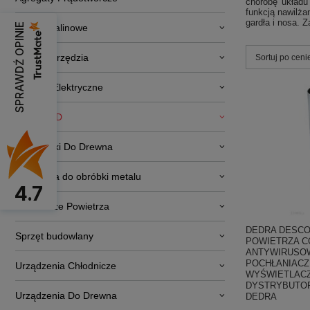
chorobę układu
funkcją nawilża
gardła i nosa. 
SPRAWDŹ OPINIE
Silniki Spalinowe
Elektronarzędzia
Zmień sortowa
Sortuj po ceni
Pojazdy Elektryczne
RTV i AGD
Obrabiarki Do Drewna
Narzędzia do obróbki metalu
4.7
Osuszacze Powietrza
DEDRA DESCO
Sprzęt budowlany
POWIETRZA C
ANTYWIRUSO
POCHŁANIACZ 
Urządzenia Chłodnicze
WYŚWIETLACZ
DYSTRYBUTOR
Urządzenia Do Drewna
DEDRA