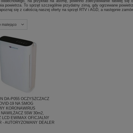
 oddechowego, na przykład na astmę, powinno zdecydowanie łatwiej się o
nia powietrza. To sprzęt szczególnie przydatny zimą, gdy ogrzewane powietr
Zapoznaj się z całością naszej oferty na sprzęt RTV i AGD, a następnie zamów
nie
e malejąco
N DA-P055 OCZYSZCZACZ
OVID-19 NA SMOG
WY KORONAWIRUS
NAWILŻACZ 55W 30m2,
 LCD EWIMAX OFICJALNY
 - AUTORYZOWANY DEALER