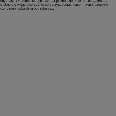
ddychać. W ofercie sklepu ewimax.pl znajdziesz także urządzenia z
ze staje się wyjątkowo suche, co sprzyja podrażnieniom błon śluzowych
 to, czego najbardziej potrzebujesz.