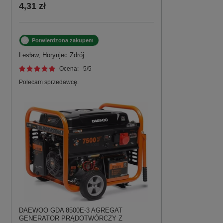
4,31 zł
Potwierdzona zakupem
Lesław, Horynjec Zdrój
Ocena:
5
/5
Polecam sprzedawcę.
DAEWOO GDA 8500E-3 AGREGAT
GENERATOR PRĄDOTWÓRCZY Z