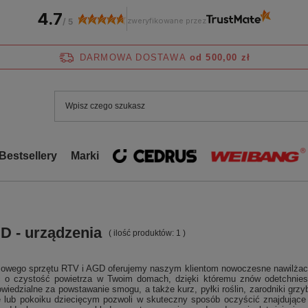
4.7
zweryfikowane przez
/
5
DARMOWA DOSTAWA
od 500,00 zł
Bestsellery
Marki
D - urządzenia
( ilość produktów:
1
)
owego sprzętu RTV i AGD oferujemy naszym klientom nowoczesne nawilżacze 
o czystość powietrza w Twoim domach, dzięki któremu znów odetchniesz 
wiedzialne za powstawanie smogu, a także kurz, pyłki roślin, zarodniki grzyb
ie lub pokoiku dziecięcym pozwoli w skuteczny sposób oczyścić znajdujące 