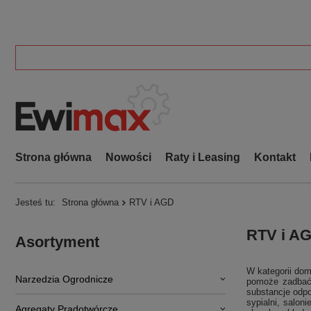
Strona główna
Nowości
Raty i Leasing
Kontakt
Jesteś tu:
Strona główna
RTV i AGD
RTV i AG
Asortyment
W kategorii dom
Narzedzia Ogrodnicze
pomoże zadbać 
substancje odpo
sypialni, salon
Agregaty Prądotwórcze