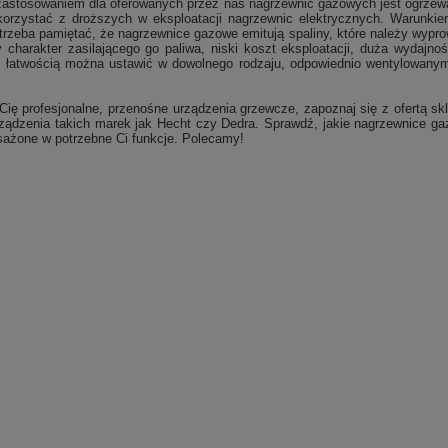
tosowaniem dla oferowanych przez nas nagrzewnic gazowych jest ogrzewanie
 korzystać z droższych w eksploatacji nagrzewnic elektrycznych. Warunki
rzeba pamiętać, że nagrzewnice gazowe emitują spaliny, które należy wypro
y charakter zasilającego go paliwa, niski koszt eksploatacji, duża wydaj
z łatwością można ustawić w dowolnego rodzaju, odpowiednio wentylowanym 
ą Cię profesjonalne, przenośne urządzenia grzewcze, zapoznaj się z ofertą 
ądzenia takich marek jak Hecht czy Dedra. Sprawdź, jakie nagrzewnice gaz
sażone w potrzebne Ci funkcje. Polecamy!