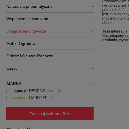
Podstawowym zas
nie opłaca się
Narzędzia pneumatyczne
pomieszczeń – t
jest ekologiczn
mobilny, który 
Wyposażenie warsztatu
oborze.
Urządzenia Grzewcze
Jeśli interesuj
Sprzedajemy urz
działania, wypo
Meble Ogrodowe
Odzież i Obuwie Robocze
Części
MARKA
DEDRA Polska
1
GARDYER
2
Zastosuj wybrane filtry