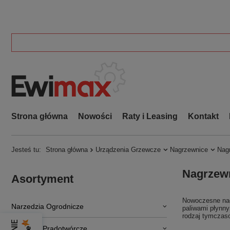
Strona główna
Nowości
Raty i Leasing
Kontakt
Jesteś tu:
Strona główna
Urządzenia Grzewcze
Nagrzewnice
Nag
Nagrzew
Asortyment
Nowoczesne nag
Narzedzia Ogrodnicze
paliwami płynny
rodzaj tymczas
Agregaty Prądotwórcze