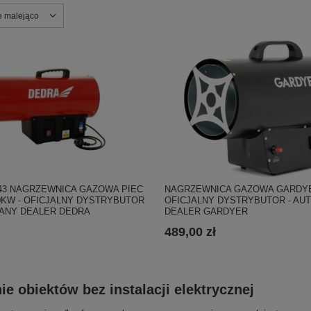
nie
e malejąco
NAGRZEWNICA GAZOWA GARDYER
43 NAGRZEWNICA GAZOWA PIEC
OFICJALNY DYSTRYBUTOR - A
KW - OFICJALNY DYSTRYBUTOR
DEALER GARDYER
ANY DEALER DEDRA
489,00 zł
e obiektów bez instalacji elektrycznej