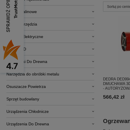
SPRAWDŹ OPINIE
Zmień sortowa
Sortuj po ceni
Silniki Spalinowe
Elektronarzędzia
Pojazdy Elektryczne
RTV i AGD
Obrabiarki Do Drewna
4.7
Narzędzia do obróbki metalu
DEDRA DED99
DMUCHAWA 30
Osuszacze Powietrza
- AUTORYZOW
566,42 zł
Sprzęt budowlany
Urządzenia Chłodnicze
Ogrzewani
Urządzenia Do Drewna