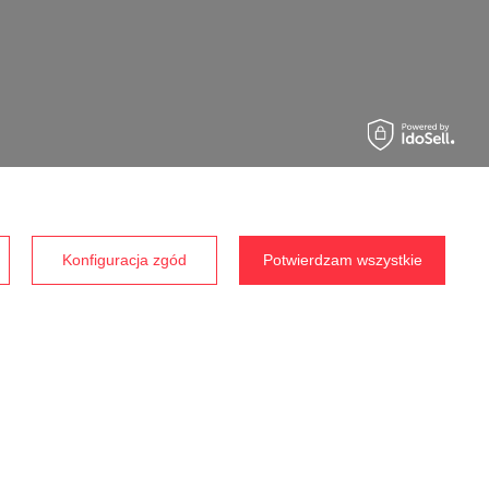
Prawdziwe
opinie klientów
4.8
/ 5.0
Konfiguracja zgód
Potwierdzam wszystkie
1792 opinii