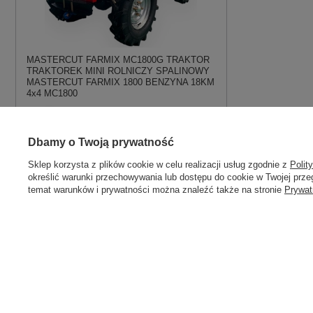
MASTERCUT FARMIX MC1800G TRAKTOR
TRAKTOREK MINI ROLNICZY SPALINOWY
MASTERCUT FARMIX 1800 BENZYNA 18KM
4x4 MC1800
21 998,00 zł
Dbamy o Twoją prywatność
Potwierdzona zakupem
Sklep korzysta z plików cookie w celu realizacji usług zgodnie z
Polit
określić warunki przechowywania lub dostępu do cookie w Twojej przeg
Stanisław, Stary Dzików
temat warunków i prywatności można znaleźć także na stronie
Prywat
Ocena:
5
/5
Wiele funkcji w rozsądnej cenie.