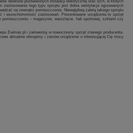
 obiektów pozbawionych instalacji elektrycznej oraz tych, w których
em zastosowania tego typu sprzętu jest dobra wentylacja ogrzewanych
wadzać na zewnątrz pomieszczenia. Niewątpliwą zaletą takiego sprzętu
ność i wszechstronność zastosowań. Prezentowane urządzenia to sprzęt
pomieszczeniu – magazynie, warsztacie, hali sportowej, szklarni czy
sklepu Ewimax.pl i zainwestuj w nowoczesny sprzęt znanego producenta.
owe aktualnie oferujemy i zamów urządzenie o interesującej Cię mocy