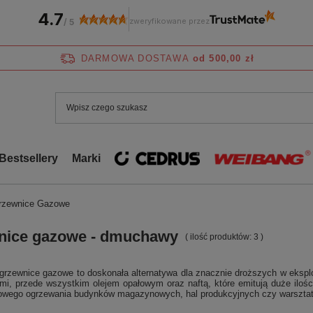
4.7
zweryfikowane przez
/
5
DARMOWA DOSTAWA
od 500,00 zł
Bestsellery
Marki
rzewnice Gazowe
nice gazowe - dmuchawy
( ilość produktów:
3
)
rzewnice gazowe to doskonała alternatywa dla znacznie droższych w eksplo
mi, przede wszystkim olejem opałowym oraz naftą, które emitują duże ilośc
owego ogrzewania budynków magazynowych, hal produkcyjnych czy warszta