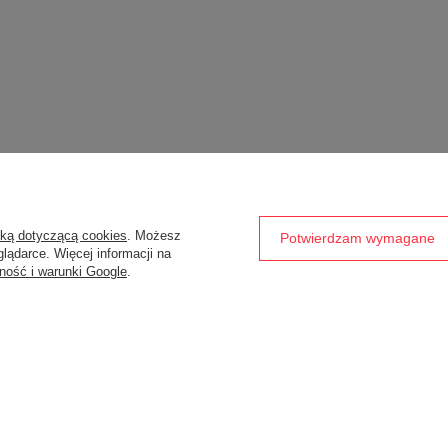
yką dotyczącą cookies
. Możesz
Potwierdzam wymagane
lądarce. Więcej informacji na
ność i warunki Google
.