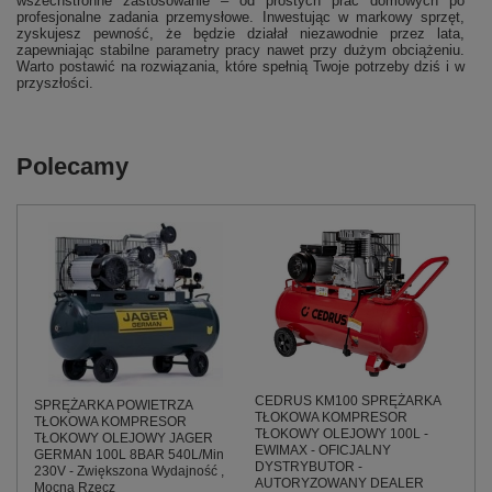
wszechstronne zastosowanie – od prostych prac domowych po
profesjonalne zadania przemysłowe. Inwestując w markowy sprzęt,
zyskujesz pewność, że będzie działał niezawodnie przez lata,
zapewniając stabilne parametry pracy nawet przy dużym obciążeniu.
Warto postawić na rozwiązania, które spełnią Twoje potrzeby dziś i w
przyszłości.
Polecamy
CEDRUS KM100 SPRĘŻARKA
SPRĘŻARKA POWIETRZA
TŁOKOWA KOMPRESOR
TŁOKOWA KOMPRESOR
TŁOKOWY OLEJOWY 100L -
TŁOKOWY OLEJOWY JAGER
EWIMAX - OFICJALNY
GERMAN 100L 8BAR 540L/Min
DYSTRYBUTOR -
230V - Zwiększona Wydajność ,
AUTORYZOWANY DEALER
Mocna Rzecz