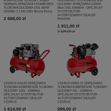
KOMPRESOR TŁOKOWY JAGER
PANSAM A077070 KOMPRESOR
GERMAN SPRĘŻARKA POWIETRZA
OLEJOWY SPRĘŻARKA 2300W
TŁOKOWA OLEJOWA 100L 8BAR
8bar 100L EWIMAX - OFICJALNY
350l/Min 2.2 kW 230V Mocna Rzecz
DYSTRYBUTOR -
AUTORYZOWANY DEALER
2 698,00 zł
PANSAM
1 911,00 zł
2 199,00 zł
CEDRUS KM100 SPRĘŻARKA
CEDRUS KM50-2T SPRĘŻARKA
TŁOKOWA KOMPRESOR TŁOKOWY
TŁOKOWA KOMPRESOR TŁOKOWY
OLEJOWY 100L - EWIMAX -
OLEJOWY 50L - EWIMAX -
OFICJALNY DYSTRYBUTOR -
OFICJALNY DYSTRYBUTOR -
AUTORYZOWANY DEALER
AUTORYZOWANY DEALER
CEDRUS
CEDRUS
1 614,00 zł
999,00 zł