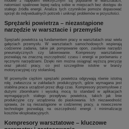
modele z napędem elektrycznym są popularne w warsztatach,
natomiast spalinowe lepiej radzą sobie w miejscach bez dostępu do
stałego źródła energii. Analiza tych czynników pomoże dopasować
sprzęt do indywidualnych potrzeb i uniknąć problemów w przyszłości.
Sprężarki powietrza – niezastąpione
narzędzie w warsztacie i przemyśle
Sprężarki powietrza są fundamentem pracy w warsztatach oraz wielu
gałęziach przemysłu. W warsztatach samochodowych wspierają
codzienne zadania, takie jak pompowanie opon, zasilanie narzędzi
pneumatycznych czy lakierowanie. Kompresory warsztatowe
pozwalają na znaczną oszczędność czasu i energii w porównaniu z
ręcznymi narzędziami. Dzięki nim można osiągnąć wyższą precyzję
oraz jakość pracy, co jest szczególnie istotne w branży
motoryzacyjnej czy stolarskiej.
W przemyśle ciężkim sprężarki powietrza odgrywają równie istotną
rolę, zwłaszcza w zakładach produkcyjnych, gdzie wymagana jest
stabilna praca urządzeń przez długi czas. Kompresory przemysłowe z
dużymi zbiornikami i wysoką mocą to standard w aplikacjach
wymagających stałego przepływu powietrza, takich jak linie
produkcyjne czy urządzenia do piaskowania. Ich niezawodność
sprawia, że są niezastąpione w codziennej pracy, a nowoczesne
technologie pozwalają na oszczędność energii i minimalizację
kosztów eksploatacyjnych.
Kompresory warsztatowe – kluczowe