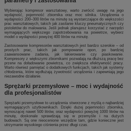
parametry i zastosowania
Wybierając kompresor warsztatowy, warto zwrócić uwagę na jego
wydajność, pojemność zbiornika oraz moc silnika. Urządzenia o
wydajności 200–300 litrów na minutę są wystarczające do większości
prac warsztatowych, takich jak zasilanie kluczy pneumatycznych czy
pistoletów do malowania. Jeśli jednak planujesz korzystać z narzędzi
wymagających większego zapotrzebowania na powietrze, wybierz
model o wydajności powyżej 400 litrów na minutę.
Zastosowanie kompresorów warsztatowych jest bardzo szerokie – od
prostych prac, takich jak pompowanie opon, po bardziej
zaawansowane zadania, jak lakierowanie czy piaskowanie.
Kompresory z większymi zbiornikami pozwalają na dłuższą pracę bez
przerw na doładowanie powietrza, co zwiększa efektywność pracy.
Warto również pamiętać o dodatkowych funkcjach, takich jak systemy
chłodzenia, które wydłużają żywotność urządzenia i zapewniają jego
niezawodne działanie.
Sprężarki przemysłowe – moc i wydajność
dla profesjonalistów
Sprężarki przemysłowe to urządzenia stworzone z myślą o najbardziej
wymagających użytkownikach. Dzięki dużej pojemności zbiornika,
wynoszącej nawet 500 litrów, oraz wydajności powyżej 1000 litrów na
minutę, doskonale sprawdzają się w przemyśle i na dużych
budowach. Są one nieocenione wszędzie tam, gdzie konieczne jest
utrzymanie wysokiego ciśnienia przez długi czas.