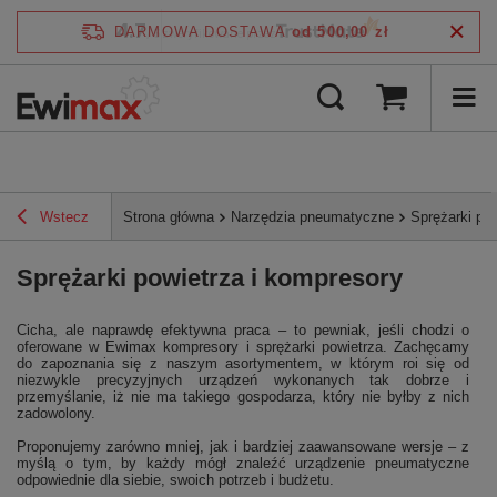
4.7
DARMOWA DOSTAWA
od 500,00 zł
/
5
zweryfikowane przez
Wstecz
Strona główna
Narzędzia pneumatyczne
Sprężarki po
Sprężarki powietrza i kompresory
Cicha, ale naprawdę efektywna praca – to pewniak, jeśli chodzi o
oferowane w Ewimax kompresory i sprężarki powietrza. Zachęcamy
do zapoznania się z naszym asortymentem, w którym roi się od
niezwykle precyzyjnych urządzeń wykonanych tak dobrze i
przemyślanie, iż nie ma takiego gospodarza, który nie byłby z nich
zadowolony.
Proponujemy zarówno mniej, jak i bardziej zaawansowane wersje – z
myślą o tym, by każdy mógł znaleźć urządzenie pneumatyczne
odpowiednie dla siebie, swoich potrzeb i budżetu.