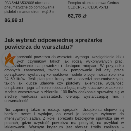
PANSAM A532008 akcesoria
Pompka akumulatorowa Cedrus
pneumatyczne do pompowania,
CEDCP57LI CEDCP57LI
pistolet z manometrem, wąż 3 m
62,78 zł
86,99 zł
Jak wybrać odpowiednią sprężarkę
powietrza do warsztatu?
Wybór sprężarki powietrza do warsztatu wymaga uwzględnienia kilku
kluczowych czynników, takich jak rodzaj wykonywanych prac,
zapotrzebowanie na powietrze i dostępne miejsce. W przypadku
drobnych zastosowań, takich jak pompowanie kół czy prace
porządkowe, wystarczą kompaktowe modele o pojemności zbiornika
24–50 litrów. Jeśli planujesz korzystać z narzędzi pneumatycznych,
takich jak klucze udarowe czy pistolety lakiernicze, wydajność
urządzenia i jego ciśnienie robocze będą miały kluczowe znaczenie.
Modele warsztatowe o zbiorniku 100 litrów doskonale sprawdzą się w
średniej wielkości warsztatach, oferując wystarczającą moc i
uniwersalność.
Nie zapomnij także o rodzaju sprężarki. Urządzenia olejowe są
bardziej trwałe i wydajne, co czyni je idealnym wyborem do
intensywnych zadań. Z kolei sprężarki bezolejowe sprawdzą się w
pracach, gdzie czystość powietrza ma priorytet, na przykład w
lakierowaniu. Ważnym kryterium jest również źródło zasilania –