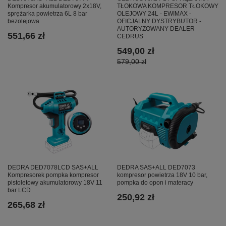
Kompresor akumulatorowy 2x18V,
TŁOKOWA KOMPRESOR TŁOKOWY
sprężarka powietrza 6L 8 bar
OLEJOWY 24L - EWIMAX -
bezolejowa
OFICJALNY DYSTRYBUTOR -
AUTORYZOWANY DEALER
551,66 zł
CEDRUS
549,00 zł
579,00 zł
DEDRA DED7078LCD SAS+ALL
DEDRA SAS+ALL DED7073
Kompresorek pompka kompresor
kompresor powietrza 18V 10 bar,
pistoletowy akumulatorowy 18V 11
pompka do opon i materacy
bar LCD
250,92 zł
265,68 zł