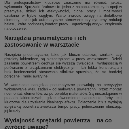
Dla profesjonalistów kluczowe znaczenie ma również jakość
wykonania. Sprężarki śrubowe to jedna z najpopularniejszych opcji w
przemyśle, dzięki ich efektywności, cichej pracy i możliwości
działania w trybie ciągłym. Warto zwrócić uwagę na dodatkowe
elementy, takie jak automatyczne sterowanie czy systemy redukcji
hałasu, które podnoszą komfort pracy i ograniczają wpływ urządzenia
na otoczenie.
Narzędzia pneumatyczne i ich
zastosowanie w warsztacie
Narzędzia pneumatyczne, takie jak klucze udarowe, wiertarki czy
pistolety lakiernicze, są niezastąpione w pracy warsztatowej. Dzięki
zasilaniu powietrzem cechują się wyższą trwałością i wydajnością w
porównaniu z urządzeniami elektrycznymi. Ich lekka konstrukcja i
brak konieczności stosowania silników sprawiają, że są bardziej
poręczne i mniej awaryjne.
W warsztacie narzędzia pneumatyczne pozwalają na precyzyjne
wykonywanie wielu zadań – od malowania powierzchni, przez montaż
i demontaż elementów, aż po obróbkę materiałów. Są niezastąpione w
pracach lakierniczych, gdzie równomierne nanoszenie farby jest
kluczowe dla uzyskania idealnego efektu. Połączenie ich z wydajną
sprężarką powietrza zwiększa tempo pracy, jednocześnie obniżając
jej koszty.
Wydajność sprężarki powietrza – na co
zwrócić uwagę?