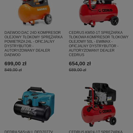
DAEWOO DAC 24D KOMPRESOR
CEDRUS KM50-1T SPRĘŻARKA
OLEJOWY TŁOKOWY SPRĘŻARKA
TŁOKOWA KOMPRESOR TŁOKOWY
POWIETRZA 24L - OFICJALNY
OLEJOWY 50L - EWIMAX -
DYSTRYBUTOR -
OFICJALNY DYSTRYBUTOR -
AUTORYZOWANY DEALER
AUTORYZOWANY DEALER
DAEWOO
CEDRUS
699,00 zł
654,00 zł
849,00 zł
689,00 zł
DEDRA SAS+ALL DED7077V
CEDRUS KM24-1T SPRĘŻARKA