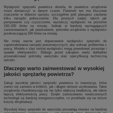
Wydajność sprężarki powietrza określa, ile powietrza urządzenie
może dostarczyć w danym czasie. Parametr ten ma kluczowe
znaczenie w doborze sprzętu, szczególnie jeśli planujesz zasilanie
kilku narzędzi jednocześnie. Dla prostych zadań, takich jak
pompowanie czy czyszczenie, wystarczy wydajność na poziomie
150–200 litrów na minutę. Jednak w bardziej wymagających
zastosowaniach, jak piaskowanie, potrzeba urządzenia o wydajności
przekraczającej 500 litrów na minutę.
Nie mniej ważne jest dopasowanie wydajności sprężarki do
zapotrzebowania narzędzi pneumatycznych, aby uniknąć problemów z
pracą. Modele o zbyt niskiej wydajności mogą powodować przestoje i
spadek efektywności. Dlatego przed zakupem warto dokładnie
przeanalizować potrzeby warsztatu oraz specyfikację techniczną
sprzętu.
Dlaczego warto zainwestować w wysokiej
jakości sprężarkę powietrza?
Zakup wysokiej jakości sprężarki powietrza to inwestycja, która
zwróci się zarówno w krótkim, jak i długim okresie użytkowania. Takie
urządzenia charakteryzują się nie tylko większą trwałością, ale także
lepszą efektywnością pracy. Dzięki zastosowaniu nowoczesnych
technologii są bardziej energooszczędne, co przekłada się na niższe
koszty eksploatacji.
Wysokiej klasy sprężarki do warsztatu pozwalają również na bardziej