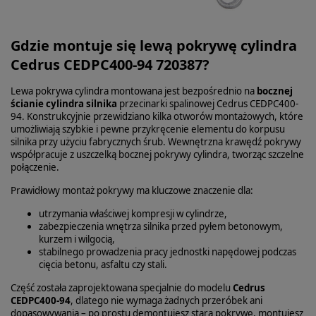
Gdzie montuje się lewą pokrywę cylindra
Cedrus CEDPC400-94 720387?
Lewa pokrywa cylindra montowana jest bezpośrednio na
bocznej
ścianie cylindra silnika
przecinarki spalinowej Cedrus CEDPC400-
94. Konstrukcyjnie przewidziano kilka otworów montażowych, które
umożliwiają szybkie i pewne przykręcenie elementu do korpusu
silnika przy użyciu fabrycznych śrub. Wewnętrzna krawędź pokrywy
współpracuje z uszczelką bocznej pokrywy cylindra, tworząc szczelne
połączenie.
Prawidłowy montaż pokrywy ma kluczowe znaczenie dla:
utrzymania właściwej kompresji w cylindrze,
zabezpieczenia wnętrza silnika przed pyłem betonowym,
kurzem i wilgocią,
stabilnego prowadzenia pracy jednostki napędowej podczas
cięcia betonu, asfaltu czy stali.
Część została zaprojektowana specjalnie do modelu
Cedrus
CEDPC400-94
, dlatego nie wymaga żadnych przeróbek ani
dopasowywania – po prostu demontujesz starą pokrywę, montujesz