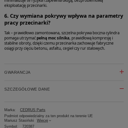
minimalizuje te ryzyka i zapewnia długą, bezproblemową
eksploatację przecinarki.
6. Czy wymiana pokrywy wpływa na parametry
pracy przecinarki?
Tak – prawidłowo zamontowana, szczelna pokrywa boczna cylindra
pomaga utrzymać
pełną moc silnika
, prawidłową kompresję i
stabilne obroty, dzięki czemu przecinarka zachowuje fabryczne
osiągi przy cięciu betonu, asfaltu, cegieł czy rur stalowych.
GWARANCJA
SZCZEGÓŁOWE DANE
Marka:
CEDRUS Parts
Podmiot odpowiedzialny za ten produkt na terenie UE
Mariusz Stasiński
Więcej
Symbol:
720387