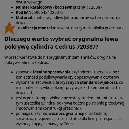
dwusuwowego
Numer katalogowy (kod zewnętrzny):
720387
Kod EAN:
5906434226373
Materiał:
metalowy odlew (stop odporny na temperaturę i
drgania)
Lokalizacja montażu:
lewa strona cylindra silnika przecinarki
Dlaczego warto wybrać oryginalną lewą
pokrywę cylindra Cedrus 720387?
W przeciwieństwie do nieoryginalnych zamienników, oryginalna
pokrywa cylindra Cedrus:
zapewnia
idealne spasowanie
z cylindrem i uszczelką, bez
konieczności podpiłowywania czy dopasowywania otworów,
wykonana jest według
fabrycznych standardów jakości
, co
minimalizuje ryzyko pęknięć przy wysokich temperaturach i
drganiach,
jest w pełni kompatybilna z pozostałymi elementami silnika, w
tym uszczelką cylindra, pokrywą boczną po stronie przeciwnej
i mocowaniami konstrukcji przecinarki,
pomaga utrzymać
ważność gwarancji
oraz historię
serwisową urządzenia, co jest istotne dla firm profesjonalnie
wykorzystujących maszyny Cedrus.