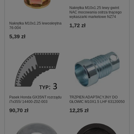
Nakrętka M10x1.25 lewy gwint
NAC mocowania ostrza tnącego
wykaszarki marketowe NZ74
Nakrętka M10x1.25 lewoskrętna
1,72 zł
76-004
5,39 zł
Pasek Honda GX35NT rozrządu
TRZPIEŃ ADAPTACYJNY DO
/7x355/ 14400-Z0Z-003
GŁOWIC M10X1.5 LHF 63120050
90,70 zł
12,25 zł