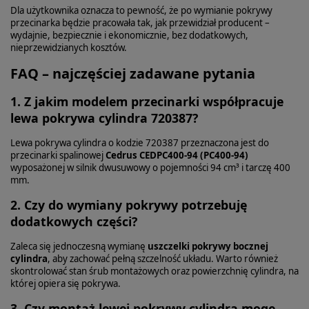
Dla użytkownika oznacza to pewność, że po wymianie pokrywy
przecinarka będzie pracowała tak, jak przewidział producent –
wydajnie, bezpiecznie i ekonomicznie, bez dodatkowych,
nieprzewidzianych kosztów.
FAQ – najczęściej zadawane pytania
1. Z jakim modelem przecinarki współpracuje
lewa pokrywa cylindra 720387?
Lewa pokrywa cylindra o kodzie 720387 przeznaczona jest do
przecinarki spalinowej
Cedrus CEDPC400-94 (PC400-94)
wyposażonej w silnik dwusuwowy o pojemności 94 cm³ i tarczę 400
mm.
2. Czy do wymiany pokrywy potrzebuję
dodatkowych części?
Zaleca się jednoczesną wymianę
uszczelki pokrywy bocznej
cylindra
, aby zachować pełną szczelność układu. Warto również
skontrolować stan śrub montażowych oraz powierzchnię cylindra, na
której opiera się pokrywa.
3. Czy montaż lewej pokrywy cylindra mogę