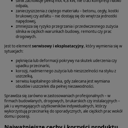
silnik zachowuje pełną moc 4,8 kW, nie traci kompresji i łatwo
odpala,
zanieczyszczenia z ciętego materiału – betonu, cegły, kostki
brukowej czy asfaltu – nie dostają się do wnętrza jednostki
napędowej,
zmniejsza się ryzyko przegrzania i przedwczesnego zużycia
silnika w ciężkich warunkach budowy, remontu czy prac
drogowych.
Jest to element
serwisowy i eksploatacyjny
, który wymienia się w
sytuacjach:
pęknięcia lub deformacji pokrywy na skutek uderzenia czy
upadku przecinarki,
korozji, nadmiernego zużycia lub nieszczelności na styku z
uszczelką,
serwisu kapitalnego silnika, gdy zalecana jest wymiana
obudów i uszczelek dla pełnej niezawodności.
Sprawdza się zarówno w zastosowaniach profesjonalnych – w
firmach budowlanych, drogowych, brukarskich czy instalacyjnych –
jak i u wymagających użytkowników indywidualnych, którzy
wykorzystują przecinarkę do sporadycznych, ale ciężkich prac wokół
domu i posesji.
Najważniejsze cechy i korzyści produktu