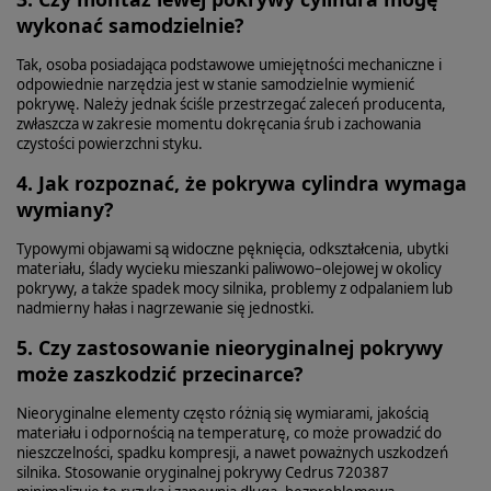
wykonać samodzielnie?
Tak, osoba posiadająca podstawowe umiejętności mechaniczne i
odpowiednie narzędzia jest w stanie samodzielnie wymienić
pokrywę. Należy jednak ściśle przestrzegać zaleceń producenta,
zwłaszcza w zakresie momentu dokręcania śrub i zachowania
czystości powierzchni styku.
4. Jak rozpoznać, że pokrywa cylindra wymaga
wymiany?
Typowymi objawami są widoczne pęknięcia, odkształcenia, ubytki
materiału, ślady wycieku mieszanki paliwowo–olejowej w okolicy
pokrywy, a także spadek mocy silnika, problemy z odpalaniem lub
nadmierny hałas i nagrzewanie się jednostki.
5. Czy zastosowanie nieoryginalnej pokrywy
może zaszkodzić przecinarce?
Nieoryginalne elementy często różnią się wymiarami, jakością
materiału i odpornością na temperaturę, co może prowadzić do
nieszczelności, spadku kompresji, a nawet poważnych uszkodzeń
silnika. Stosowanie oryginalnej pokrywy Cedrus 720387