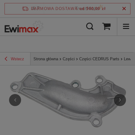
4.7
DARMOWA DOSTAWA
od 500,00 zł
/
5
zweryfikowane przez
Wstecz
Strona główna
Części
Części CEDRUS Parts
Lewa 