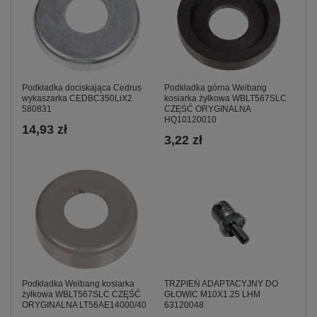
Podkładka dociskająca Cedrus
Podkładka górna Weibang
wykaszarka CEDBC350LiX2
kosiarka żyłkowa WBLT567SLC
580831
CZĘŚĆ ORYGINALNA
HQ10120010
14,93 zł
3,22 zł
Podkładka Weibang kosiarka
TRZPIEŃ ADAPTACYJNY DO
żyłkowa WBLT567SLC CZĘŚĆ
GŁOWIC M10X1.25 LHM
ORYGINALNA LT56AE14000/40
63120048