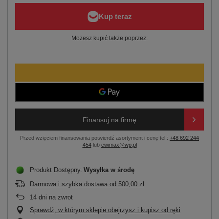
Możesz kupić także poprzez:
Finansuj na firmę
Przed wzięciem finansowania potwierdź asortyment i cenę tel.:
+48 692 244
454
lub
ewimax@wp.pl
Produkt Dostępny
Wysyłka
w środę
Darmowa i szybka dostawa
od
500,00 zł
14
dni na zwrot
Sprawdź, w którym sklepie obejrzysz i kupisz od ręki