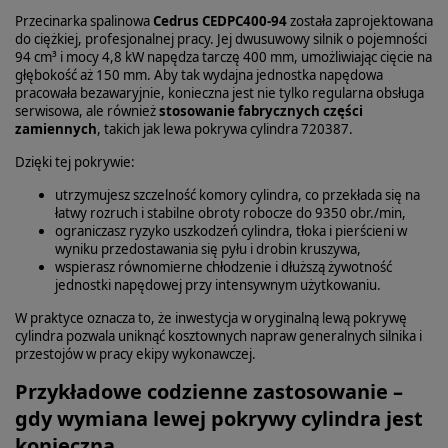
Przecinarka spalinowa
Cedrus CEDPC400-94
została zaprojektowana
do ciężkiej, profesjonalnej pracy. Jej dwusuwowy silnik o pojemności
94 cm³ i mocy 4,8 kW napędza tarczę 400 mm, umożliwiając cięcie na
głębokość aż 150 mm. Aby tak wydajna jednostka napędowa
pracowała bezawaryjnie, konieczna jest nie tylko regularna obsługa
serwisowa, ale również
stosowanie fabrycznych części
zamiennych
, takich jak lewa pokrywa cylindra 720387.
Dzięki tej pokrywie:
utrzymujesz szczelność komory cylindra, co przekłada się na
łatwy rozruch i stabilne obroty robocze do 9350 obr./min,
ograniczasz ryzyko uszkodzeń cylindra, tłoka i pierścieni w
wyniku przedostawania się pyłu i drobin kruszywa,
wspierasz równomierne chłodzenie i dłuższą żywotność
jednostki napędowej przy intensywnym użytkowaniu.
W praktyce oznacza to, że inwestycja w oryginalną lewą pokrywę
cylindra pozwala uniknąć kosztownych napraw generalnych silnika i
przestojów w pracy ekipy wykonawczej.
Przykładowe codzienne zastosowanie –
gdy wymiana lewej pokrywy cylindra jest
konieczna