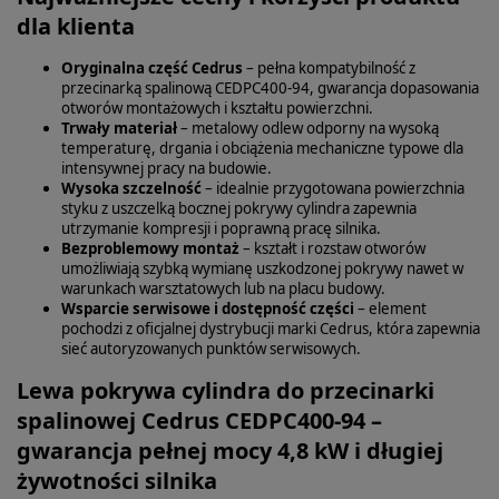
dla klienta
Oryginalna część Cedrus
– pełna kompatybilność z
przecinarką spalinową CEDPC400-94, gwarancja dopasowania
otworów montażowych i kształtu powierzchni.
Trwały materiał
– metalowy odlew odporny na wysoką
temperaturę, drgania i obciążenia mechaniczne typowe dla
intensywnej pracy na budowie.
Wysoka szczelność
– idealnie przygotowana powierzchnia
styku z uszczelką bocznej pokrywy cylindra zapewnia
utrzymanie kompresji i poprawną pracę silnika.
Bezproblemowy montaż
– kształt i rozstaw otworów
umożliwiają szybką wymianę uszkodzonej pokrywy nawet w
warunkach warsztatowych lub na placu budowy.
Wsparcie serwisowe i dostępność części
– element
pochodzi z oficjalnej dystrybucji marki Cedrus, która zapewnia
sieć autoryzowanych punktów serwisowych.
Lewa pokrywa cylindra do przecinarki
spalinowej Cedrus CEDPC400-94 –
gwarancja pełnej mocy 4,8 kW i długiej
żywotności silnika