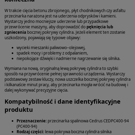
W trakcie cięcia betonu zbrojonego, płyt chodnikowych czy asfaltu
przecinarka narażona jest na uderzenia odprysków i kamieni.
Wystarczy jedno mocniejsze uderzenie lub przypadkowe
przewrócenie maszyny, aby doprowadzić do
pęknięcia lub
zgniecenia
bocznej pokrywy cylindra. Jeżeli element ten zostanie
uszkodzony, pojawiają się typowe objawy:
wycieki mieszanki paliwowo–olejowej,
spadek mocy i problemy z odpalaniem,
niepokojące dźwięki i nadmierne nagrzewanie się silnika.
Wymiana na nową, oryginalną lewą pokrywę cylindra to szybki
sposób na przywrócenie pełnej sprawności urządzenia. Wystarczy
podstawowy zestaw kluczy, nowa uszczelka bocznej pokrywy cylindra
i kilkanaście minut pracy, aby przecinarka mogła wrócić na budowę i
dalej wykonywać precyzyjne cięcia.
Kompatybilność i dane identyfikacyjne
produktu
Przeznaczenie:
przecinarka spalinowa Cedrus CEDPC400-94
(PC400-94)
Rodzaj części:
lewa pokrywa boczna cylindra silnika