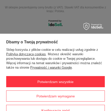
W sklepie prezentujemy ceny brutto (z VAT).
Stawki VAT dla konsumentów z
kraju:
Polska
.
NASZE ODZNAKI
Dbamy o Twoją prywatność
Sklep korzysta z plików cookie w celu realizacji usług zgodnie z
wyróżnienia są przyznawane przez
Polityką dotyczącą cookies
. Możesz określić warunki
przechowywania lub dostępu do cookie w Twojej przeglądarce.
Więcej informacji na temat warunków i prywatności można znaleźć
także na stronie
Prywatność i warunki Google
.
Potwierdzam wszystkie
ul. Zamkowa 3 64-330 Opalenica
ewimax@wp.pl
EWIMAX
,
Jana Kasprowicza 24
,
64-330
Opalenica
Prawdziwe
Potwierdzam wymagane
opinie klientów
4.8
/ 5.0
1791 opinii
Konfiguracja zgód