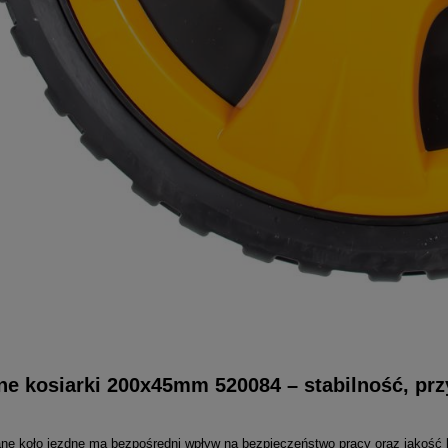
ne kosiarki 200x45mm 520084 – stabilność, pr
ne koło jezdne ma bezpośredni wpływ na bezpieczeństwo pracy oraz jakość 