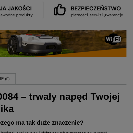
E (0)
084 – trwały napęd Twojej
nika
aczego ma tak duże znaczenie?