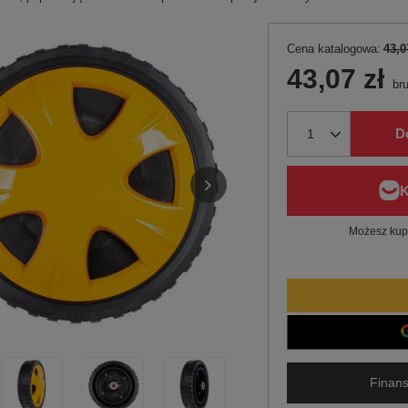
Cena katalogowa:
43,0
43,07 zł
bru
D
Możesz kupi
Finans