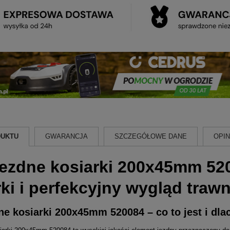
DUKTU
GWARANCJA
SZCZEGÓŁOWE DANE
OPINI
jezdne kosiarki 200x45mm 520
ki i perfekcyjny wygląd traw
ne kosiarki 200x45mm 520084 – co to jest i dl