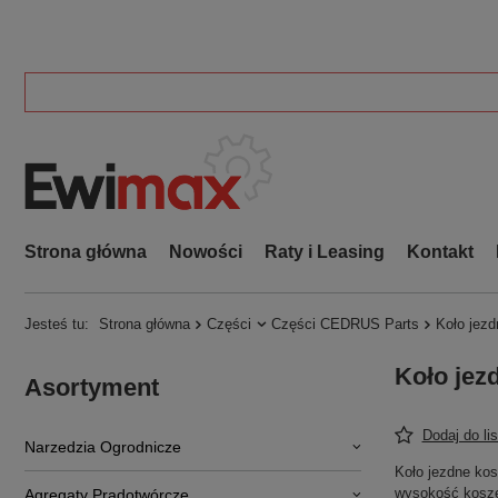
Strona główna
Nowości
Raty i Leasing
Kontakt
Jesteś tu:
Strona główna
Części
Części CEDRUS Parts
Koło jez
Koło jez
Asortyment
Dodaj do li
Narzedzia Ogrodnicze
Koło jezdne kos
wysokość koszen
Agregaty Prądotwórcze