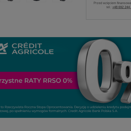
Przed wzięciem finansowa
tel.:
+48 692 244