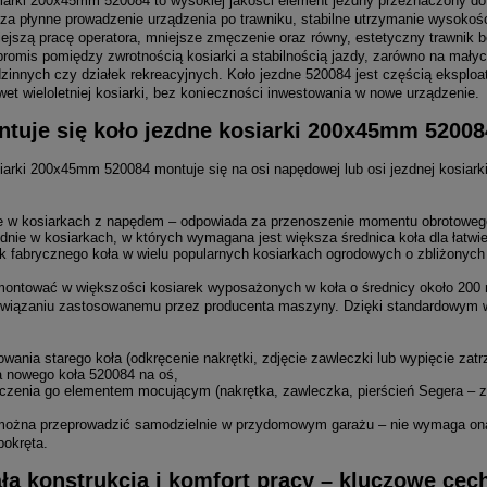
iarki 200x45mm 520084 to wysokiej jakości element jezdny przeznaczony do
a płynne prowadzenie urządzenia po trawniku, stabilne utrzymanie wysokośc
iejszą pracę operatora, mniejsze zmęczenie oraz równy, estetyczny trawnik 
omis pomiędzy zwrotnością kosiarki a stabilnością jazdy, zarówno na mały
innych czy działek rekreacyjnych. Koło jezdne 520084 jest częścią eksploa
et wieloletniej kosiarki, bez konieczności inwestowania w nowe urządzenie.
tuje się koło jezdne kosiarki 200x45mm 520084
iarki 200x45mm 520084 montuje się na osi napędowej lub osi jezdnej kosiark
ne w kosiarkach z napędem – odpowiada za przenoszenie momentu obrotowego z
ednie w kosiarkach, w których wymagana jest większa średnica koła dla łatw
k fabrycznego koła w wielu popularnych kosiarkach ogrodowych o zbliżonyc
ntować w większości kosiarek wyposażonych w koła o średnicy około 200 mm
związaniu zastosowanemu przez producenta maszyny. Dzięki standardowym wy
ania starego koła (odkręcenie nakrętki, zdjęcie zawleczki lub wypięcie zatr
a nowego koła 520084 na oś,
czenia go elementem mocującym (nakrętka, zawleczka, pierścień Segera – za
ożna przeprowadzić samodzielnie w przydomowym garażu – nie wymaga ona s
bokręta.
a konstrukcja i komfort pracy – kluczowe cec