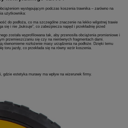
obciążeniom występującym podczas koszenia trawnika – zarówno na
ia użytkownika:
ść do podłoża, co ma szczególne znaczenie na lekko wilgotnej trawie
a się i nie „buksuje”, co zabezpiecza napęd i przekładnię przed
go została wyprofilowana tak, aby przenosiła obciążenia promieniowe i
ym przemieszczaniu się czy na nierównych fragmentach darni.
ją równomierne rozłożenie masy urządzenia na podłoże. Dzięki temu
olę toru jazdy, co przekłada się na równy wzór koszenia.
, gdzie estetyka murawy ma wpływ na wizerunek firmy.