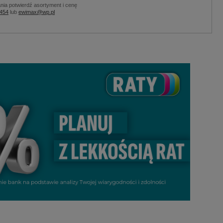
nia potwierdź asortyment i cenę
 454
lub
ewimax@wp.pl