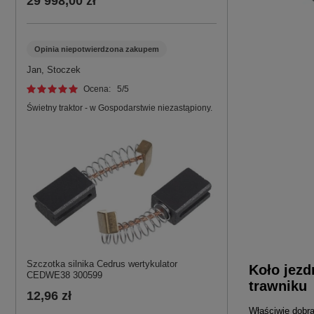
29 998,00 zł
Opinia niepotwierdzona zakupem
Jan, Stoczek
Ocena:
5
/5
Świetny traktor - w Gospodarstwie niezastąpiony.
Szczotka silnika Cedrus wertykulator
Koło jezd
CEDWE38 300599
trawniku
12,96 zł
Właściwie dobra