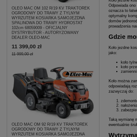
Koło jezdne kos
Odpowiada ono z
OLEO MAC OM 102 R/19 KV TRAKTOREK
oznacza to łatw
OGRODOWY DO TRAWY Z TYLNYM
optymalny kompr
WYRZUTEM KOSIARKA SAMOJEZDNA
domów jednorodz
SPALINOWA DO TRAWY HYDROSTAT
prowadzenia naw
102cm 68059009 - OFICJALNY
DYSTRYBUTOR - AUTORYZOWANY
Gdzie mon
DEALER OLEO-MAC
11 399,00 zł
Koło jezdne kos
jako:
11 999,00 zł
koło tyl
koło prz
zamienni
Koło można zamo
odpowiadają ro
zazwyczaj do:
zdemontow
nałożeni
zabezpie
Taką wymianę m
OLEO MAC OM 92 R/19 KV TRAKTOREK
ewentualnie śru
OGRODOWY DO TRAWY Z TYLNYM
Wytrzymał
WYRZUTEM KOSIARKA SAMOJEZDNA