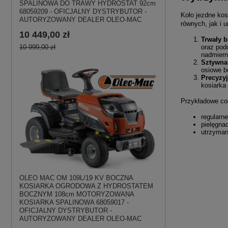
SPALINOWA DO TRAWY HYDROSTAT 92cm
68059209 - OFICJALNY DYSTRYBUTOR -
Koło jezdne ko
AUTORYZOWANY DEALER OLEO-MAC
równych, jak i 
10 449,00 zł
Trwały b
oraz podc
10 999,00 zł
nadmiern
Sztywna 
osiowe b
Precyzyj
kosiarka 
Przykładowe co
regularn
pielęgnac
utrzyman
OLEO MAC OM 109L/19 KV BOCZNA
KOSIARKA OGRODOWA Z HYDROSTATEM
BOCZNYM 108cm MOTORYZOWANA
KOSIARKA SPALINOWA 68059017 -
OFICJALNY DYSTRYBUTOR -
AUTORYZOWANY DEALER OLEO-MAC