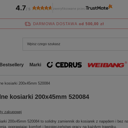
4.7
zweryfikowane przez
/
5
DARMOWA DOSTAWA
od 500,00 zł
Bestsellery
Marki
dne kosiarki 200x45mm 520084
dne kosiarki 200x45mm 520084
sty zakupowej
iarki 200x45mm 520084 to solidny zamiennik do kosiarek z napędem i bez n
ia, poprawiając komfort i bezpieczeństwo pracy na każdym trawniku.