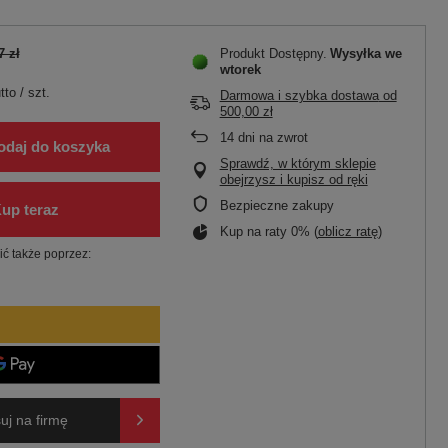
7 zł
Produkt Dostępny
Wysyłka
we
wtorek
tto
/
szt.
Darmowa i szybka dostawa
od
500,00 zł
14
dni na zwrot
odaj do koszyka
Sprawdź, w którym sklepie
obejrzysz i kupisz od ręki
Bezpieczne zakupy
Kup na raty 0% (
oblicz ratę
)
ć także poprzez:
uj na firmę