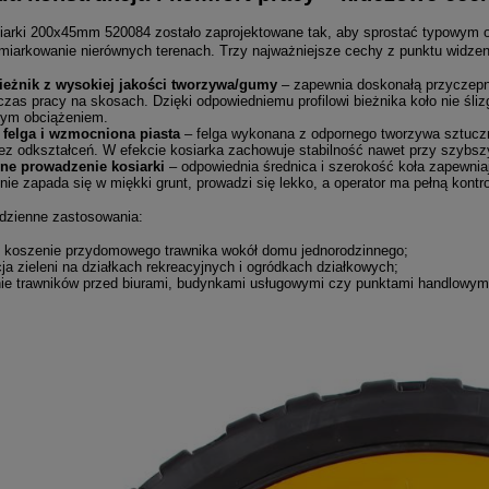
siarki 200x45mm 520084 zostało zaprojektowane tak, aby sprostać typowym 
umiarkowanie nierównych terenach. Trzy najważniejsze cechy z punktu widzen
ieżnik z wysokiej jakości tworzywa/gumy
– zapewnia doskonałą przyczepno
zas pracy na skosach. Dzięki odpowiedniemu profilowi bieżnika koło nie ślizg
ym obciążeniem.
felga i wzmocniona piasta
– felga wykonana z odpornego tworzywa sztuczne
ez odkształceń. W efekcie kosiarka zachowuje stabilność nawet przy szybsz
ne prowadzenie kosiarki
– odpowiednia średnica i szerokość koła zapewnia
nie zapada się w miękki grunt, prowadzi się lekko, a operator ma pełną kontr
dzienne zastosowania:
e koszenie przydomowego trawnika wokół domu jednorodzinnego;
ja zieleni na działkach rekreacyjnych i ogródkach działkowych;
ie trawników przed biurami, budynkami usługowymi czy punktami handlowymi