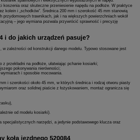
 kosiarek spalinowych i elektrycznych wyposażonych w napęd.
i koszenia oraz skuteczne przeniesienie napędu na podłoże. W praktyce
bez kolein i „schodków”. Średnica 200 mm i szerokość 45 mm stanowią
ch przydomowych trawnikach, jak i na większych powierzchniach wokół
tacyjną – jego wymiana pozwala przywrócić sprawność i precyzję
 i do jakich urządzeń pasuje?
i, w zależności od konstrukcji danego modelu. Typowo stosowane jest
 przekładni na podłoże, ułatwiając pchanie kosiarki;
iejszego pokonywania nierówności;
h wymiarach i sposobie mocowania.
 i szerokości około 45 mm, w których średnica i rodzaj otworu piasty
miarom oraz solidnej piaście z łożyskowaniem, montaż ogranicza się
zasku),
leżnie od modelu kosiarki).
pecjalistycznych narzędzi, a jedynie podstawowego klucza oraz
hy koła jezdnego 520084