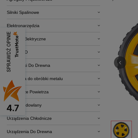
Silniki Spalinowe
Elektronarzędzia
SPRAWDŹ OPINIE
Pojazdy Elektryczne
RTV i AGD
Obrabiarki Do Drewna
Narzędzia do obróbki metalu
Osuszacze Powietrza
Sprzęt budowlany
4.7
Urządzenia Chłodnicze
Urządzenia Do Drewna