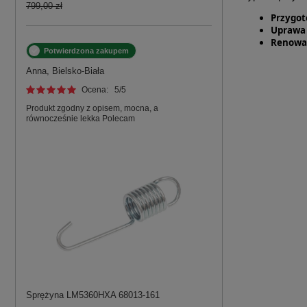
799,00 zł
Przygot
Uprawa 
Renowac
Potwierdzona zakupem
Anna, Bielsko-Biała
Ocena:
5
/5
Produkt zgodny z opisem, mocna, a
równocześnie lekka Polecam
Sprężyna LM5360HXA 68013-161