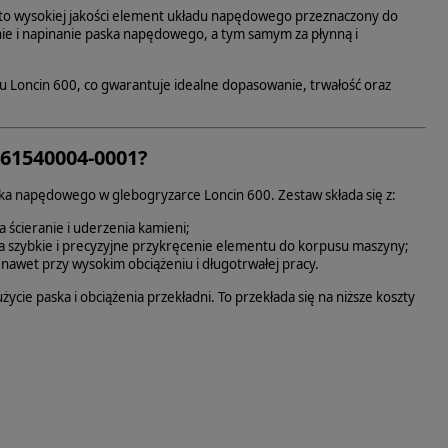
to wysokiej jakości element układu napędowego przeznaczony do
e i napinanie paska napędowego, a tym samym za płynną i
lu Loncin 600, co gwarantuje idealne dopasowanie, trwałość oraz
661540004-0001?
a napędowego w glebogryzarce Loncin 600. Zestaw składa się z:
ścieranie i uderzenia kamieni;
 szybkie i precyzyjne przykręcenie elementu do korpusu maszyny;
nawet przy wysokim obciążeniu i długotrwałej pracy.
ycie paska i obciążenia przekładni. To przekłada się na niższe koszty