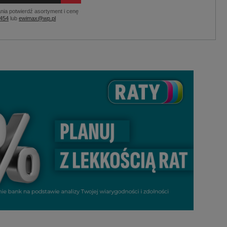
nia potwierdź asortyment i cenę
 454
lub
ewimax@wp.pl