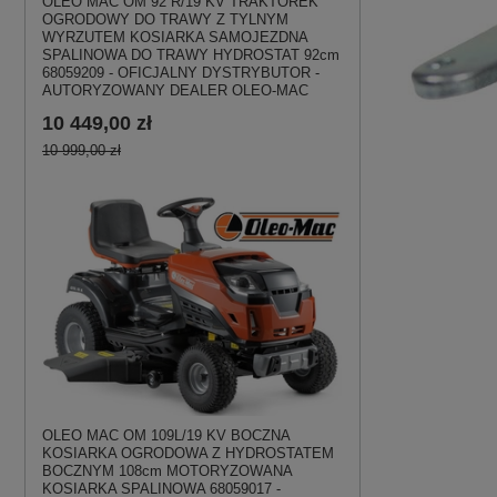
OLEO MAC OM 92 R/19 KV TRAKTOREK
OGRODOWY DO TRAWY Z TYLNYM
WYRZUTEM KOSIARKA SAMOJEZDNA
SPALINOWA DO TRAWY HYDROSTAT 92cm
68059209 - OFICJALNY DYSTRYBUTOR -
AUTORYZOWANY DEALER OLEO-MAC
10 449,00 zł
10 999,00 zł
OLEO MAC OM 109L/19 KV BOCZNA
KOSIARKA OGRODOWA Z HYDROSTATEM
BOCZNYM 108cm MOTORYZOWANA
KOSIARKA SPALINOWA 68059017 -