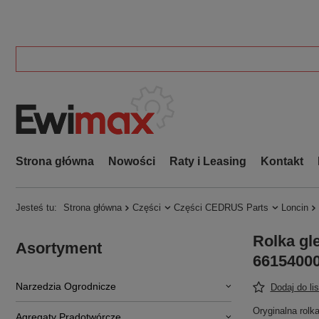
Strona główna
Nowości
Raty i Leasing
Kontakt
Jesteś tu:
Strona główna
Części
Części CEDRUS Parts
Loncin
Rolka g
Asortyment
66154000
Narzedzia Ogrodnicze
Dodaj do li
Oryginalna rol
Agregaty Prądotwórcze