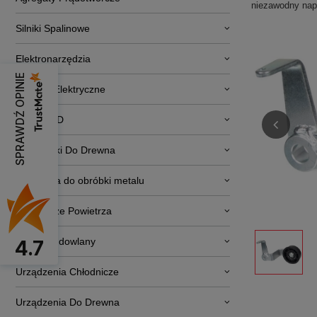
niezawodny nap
Silniki Spalinowe
Elektronarzędzia
SPRAWDŹ OPINIE
Pojazdy Elektryczne
RTV i AGD
Obrabiarki Do Drewna
Narzędzia do obróbki metalu
Osuszacze Powietrza
Sprzęt budowlany
4.7
Urządzenia Chłodnicze
Urządzenia Do Drewna