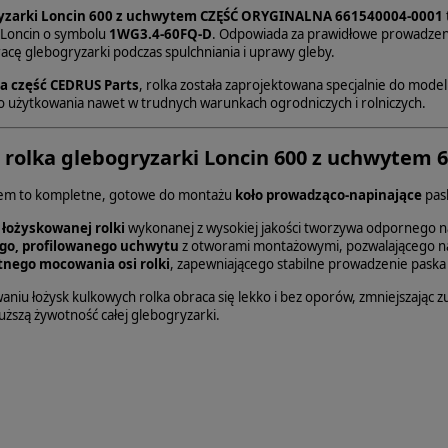
ryzarki Loncin 600 z uchwytem CZĘŚĆ ORYGINALNA 661540004-0001
 Loncin o symbolu
1WG3.4-60FQ-D
. Odpowiada za prawidłowe prowadzeni
acę glebogryzarki podczas spulchniania i uprawy gleby.
a część CEDRUS Parts
, rolka została zaprojektowana specjalnie do mode
 użytkowania nawet w trudnych warunkach ogrodniczych i rolniczych.
t rolka glebogryzarki Loncin 600 z uchwytem 
tem to kompletne, gotowe do montażu
koło prowadząco-napinające
pask
 łożyskowanej rolki
wykonanej z wysokiej jakości tworzywa odpornego na 
go, profilowanego uchwytu
z otworami montażowymi, pozwalającego na
nego mocowania osi rolki
, zapewniającego stabilne prowadzenie paska 
aniu łożysk kulkowych rolka obraca się lekko i bez oporów, zmniejszając zuż
dłuższą żywotność całej glebogryzarki.