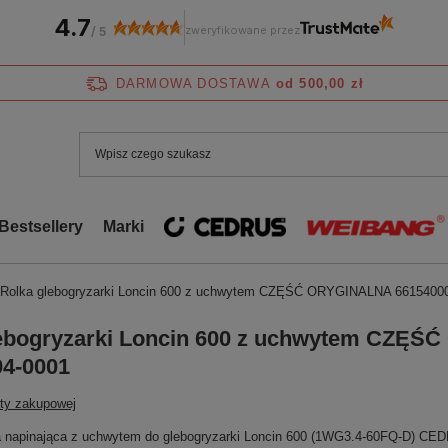
4.7
zweryfikowane przez
/
5
DARMOWA DOSTAWA
od 500,00 zł
Bestsellery
Marki
Rolka glebogryzarki Loncin 600 z uchwytem CZĘŚĆ ORYGINALNA 6615400
lebogryzarki Loncin 600 z uchwytem CZĘ
4-0001
sty zakupowej
ka napinająca z uchwytem do glebogryzarki Loncin 600 (1WG3.4-60FQ-D) CE