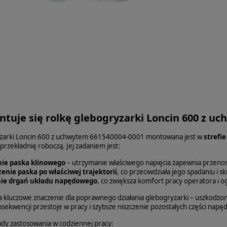
tuje się rolkę glebogryzarki Loncin 600 z u
yzarki Loncin 600 z uchwytem 661540004-0001 montowana jest w
strefi
rzekładnię roboczą. Jej zadaniem jest:
ie paska klinowego
– utrzymanie właściwego napięcia zapewnia przenosz
enie paska po właściwej trajektorii
, co przeciwdziała jego spadaniu i 
ie drgań układu napędowego
, co zwiększa komfort pracy operatora i og
 kluczowe znaczenie dla poprawnego działania glebogryzarki – uszkodzona
sekwencji przestoje w pracy i szybsze niszczenie pozostałych części napę
dy zastosowania w codziennej pracy: