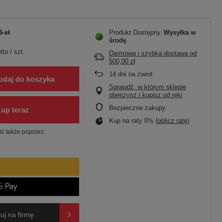
5 zł
Produkt Dostępny
Wysyłka
w
środę
tto
/
szt.
Darmowa i szybka dostawa
od
500,00 zł
14
dni na zwrot
odaj do koszyka
Sprawdź, w którym sklepie
obejrzysz i kupisz od ręki
Bezpieczne zakupy
Kup na raty 0% (
oblicz ratę
)
ć także poprzez:
uj na firmę