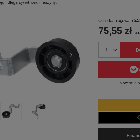
ęd i długą żywotność maszyny.
Cena katalogowa:
75,5
75,55 zł
bru
D
Możesz kupi
Finans