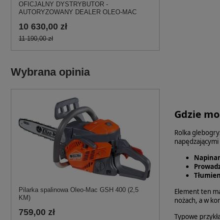
OFICJALNY DYSTRYBUTOR -
AUTORYZOWANY DEALER OLEO-MAC
10 630,00 zł
11 190,00 zł
Wybrana opinia
Gdzie mon
Rolka glebogr
napędzającymi p
Napinan
Prowadz
Tłumien
Pilarka spalinowa Oleo-Mac GSH 400 (2,5
Element ten ma
KM)
nożach, a w kon
759,00 zł
Typowe przykła