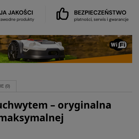
E (0)
 uchwytem – oryginalna
 maksymalnej