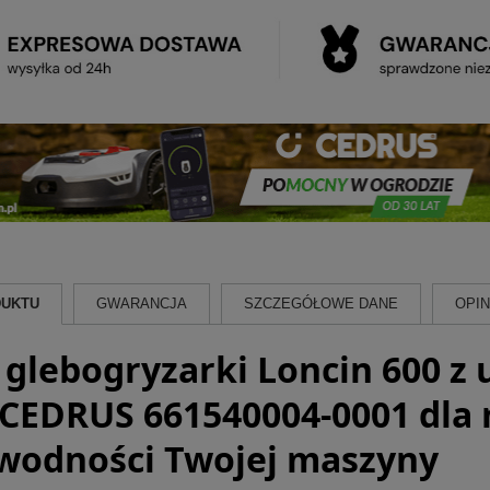
DUKTU
GWARANCJA
SZCZEGÓŁOWE DANE
OPINI
 glebogryzarki Loncin 600 z
 CEDRUS 661540004-0001 dla
wodności Twojej maszyny