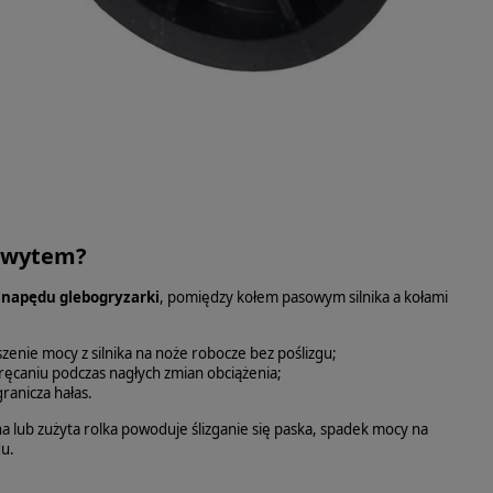
chwytem?
e napędu glebogryzarki
, pomiędzy kołem pasowym silnika a kołami
enie mocy z silnika na noże robocze bez poślizgu;
skręcaniu podczas nagłych zmian obciążenia;
ranicza hałas.
 lub zużyta rolka powoduje ślizganie się paska, spadek mocy na
du.