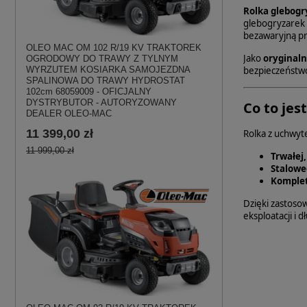
Rolka glebog
glebogryzarek
bezawaryjną pr
OLEO MAC OM 102 R/19 KV TRAKTOREK
Jako
oryginaln
OGRODOWY DO TRAWY Z TYLNYM
bezpieczeństwo
WYRZUTEM KOSIARKA SAMOJEZDNA
SPALINOWA DO TRAWY HYDROSTAT
102cm 68059009 - OFICJALNY
DYSTRYBUTOR - AUTORYZOWANY
Co to jes
DEALER OLEO-MAC
11 399,00 zł
Rolka z uchwy
11 999,00 zł
Trwałej,
Stalowe
Komplet
Dzięki zastosow
eksploatacji i 