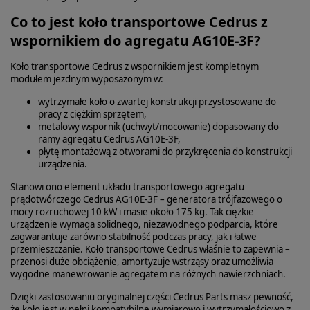
Co to jest koło transportowe Cedrus z
wspornikiem do agregatu AG10E-3F?
Koło transportowe Cedrus z wspornikiem jest kompletnym
modułem jezdnym wyposażonym w:
wytrzymałe koło o zwartej konstrukcji przystosowane do
pracy z ciężkim sprzętem,
metalowy wspornik (uchwyt/mocowanie) dopasowany do
ramy agregatu Cedrus AG10E‑3F,
płytę montażową z otworami do przykręcenia do konstrukcji
urządzenia.
Stanowi ono element układu transportowego agregatu
prądotwórczego Cedrus AG10E‑3F – generatora trójfazowego o
mocy rozruchowej 10 kW i masie około 175 kg. Tak ciężkie
urządzenie wymaga solidnego, niezawodnego podparcia, które
zagwarantuje zarówno stabilność podczas pracy, jak i łatwe
przemieszczanie. Koło transportowe Cedrus właśnie to zapewnia –
przenosi duże obciążenie, amortyzuje wstrząsy oraz umożliwia
wygodne manewrowanie agregatem na różnych nawierzchniach.
Dzięki zastosowaniu oryginalnej części Cedrus Parts masz pewność,
że koło jest w pełni kompatybilne wymiarowo i wytrzymałościowo z