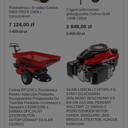
Rozdrabniacz do gałęzi Cedrus
Ciągnik jednoosiowy
RB04 PRO E 15KM z
glebogryzarka Cedrus GL06
rozrusznikiem
13KM 135cm
7 124,00 zł
2 849,00 zł
7 499,00 zł
2 999,00 zł
SILNIK LONCIN LC1P70FC-F E-
Cedrus RP325E-L Rozsiewacz
START DO KOSIARKI
Piasku i Nawozów Piaskarka
SPALINOWY BENZYNOWY 6.5
Rozsypywarka Posypywarka Do
KM 196 cm3 WAŁ PIONOWY
Trawnika Piaskarko-rozsiewacz z
WALCOWY 22.2x80mm Z
Napędem CEDRP325E-L
ROZRUSZNIKIEM MOTOR
EWIMAX OFICJALNY
HONDA ,VANGUARD , B&S ,
DYSTRYBUTOR -
BRIGGS & STRATTON, KOHLER,
AUTORYZOWANY DEALER
KAWASAKI
CEDRUS