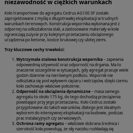
niezawodność w ciężkich warunkach
Koło transportowe do agregatu Cedrus AG10E‑3F zostało
zaprojektowane z myślą o długotrwałej eksploatacji w trudnych
warunkach terenowych. Konstrukcja wspornika wykonana jest z
odpornej na odkształcenia stali, a zastosowane materiały w kole
ograniczają zużycie przy kolejnym przetaczaniu obciążonego
urządzenia po betonie, kostce brukowej czy ubitej ziemi.
Trzy kluczowe cechy trwałości:
Wytrzymała stalowa konstrukcja wspornika
– zapewnia
odpowiednią sztywność oraz odporność na drgania. Ma to
znaczenie szczególnie w sytuacjach, gdy agregat pracuje wiele
godzin dziennie na nierównym podłożu. Wspornik nie
odkształca się pod wpływem ciężaru i wstrząsów, dzięki czemu
koło zachowuje właściwe położenie.
Odporność na obciążenia dynamiczne
– masa samego
agregatu to około 175 kg, do tego dochodzą przeciążenia
powstające przy jego przetaczaniu. Koło Cedrus zostało
przygotowane do takich warunków, dlatego jest idealnym
wyborem do intensywnej eksploatacji na budowie, podczas
prac instalacyjnych czy serwisowych.
Ochrona ramy agregatu
– właściwie dobrana średnica i
szerokość koła powodują, że siły nacisku rozkładają się