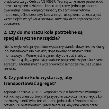
prądotwórczego Cedrus AG10E‑3F. Teoretycznie może pasować do
innych urządzeń o zbliżonej konstrukcji ramy, jednak producent
gwarantuje pełną kompatybilność tylko z tym konkretnym
modelem. Jeśli chcesz użyć koła w innym urządzeniu, zalecana jest
wcześniejsza weryfikacja rozstawu otworów oraz dopuszczalnego
obciążenia.
2. Czy do montażu koła potrzebne są
specjalistyczne narzędzia?
Nie. W większości przypadków wystarczy standardowy zestaw kluczy
(np. nasadowych lub płaskich) dopasowany do użytych śrub
montażowych. Ważne jest jedynie, aby dokręcić śruby z
odpowiednią siłą, zapewniając stabilne połączenie wspornika z ramą
agregatu. Montaż można przeprowadzić samodzielnie, bez udziału
serwisu.
3. Czy jedno koło wystarczy, aby
transportować agregat?
Agregat Cedrus AG10E‑3F wyposażony jest fabrycznie w komplet
kół i uchwyt transportowy. W przypadku uszkodzenia jednego z kół
można wymienić tylko ten element, jednak dla równomiernego
rozkładu sił oraz komfortu jazdy zaleca się, aby oba koła w parze