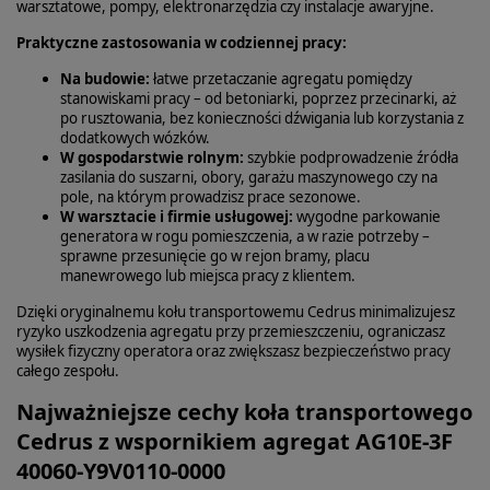
warsztatowe, pompy, elektronarzędzia czy instalacje awaryjne.
Praktyczne zastosowania w codziennej pracy:
Na budowie:
łatwe przetaczanie agregatu pomiędzy
stanowiskami pracy – od betoniarki, poprzez przecinarki, aż
po rusztowania, bez konieczności dźwigania lub korzystania z
dodatkowych wózków.
W gospodarstwie rolnym:
szybkie podprowadzenie źródła
zasilania do suszarni, obory, garażu maszynowego czy na
pole, na którym prowadzisz prace sezonowe.
W warsztacie i firmie usługowej:
wygodne parkowanie
generatora w rogu pomieszczenia, a w razie potrzeby –
sprawne przesunięcie go w rejon bramy, placu
manewrowego lub miejsca pracy z klientem.
Dzięki oryginalnemu kołu transportowemu Cedrus minimalizujesz
ryzyko uszkodzenia agregatu przy przemieszczeniu, ograniczasz
wysiłek fizyczny operatora oraz zwiększasz bezpieczeństwo pracy
całego zespołu.
Najważniejsze cechy koła transportowego
Cedrus z wspornikiem agregat AG10E-3F
40060-Y9V0110-0000