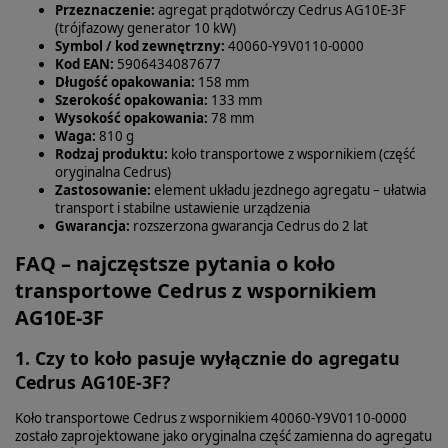
Przeznaczenie:
agregat prądotwórczy Cedrus AG10E‑3F
(trójfazowy generator 10 kW)
Symbol / kod zewnętrzny:
40060‑Y9V0110‑0000
Kod EAN:
5906434087677
Długość opakowania:
158 mm
Szerokość opakowania:
133 mm
Wysokość opakowania:
78 mm
Waga:
810 g
Rodzaj produktu:
koło transportowe z wspornikiem (część
oryginalna Cedrus)
Zastosowanie:
element układu jezdnego agregatu – ułatwia
transport i stabilne ustawienie urządzenia
Gwarancja:
rozszerzona gwarancja Cedrus do 2 lat
FAQ – najczęstsze pytania o koło
transportowe Cedrus z wspornikiem
AG10E-3F
1. Czy to koło pasuje wyłącznie do agregatu
Cedrus AG10E-3F?
Koło transportowe Cedrus z wspornikiem 40060‑Y9V0110‑0000
zostało zaprojektowane jako oryginalna część zamienna do agregatu