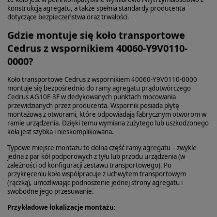
konstrukcją agregatu, a także spełnia standardy producenta
dotyczące bezpieczeństwa oraz trwałości.
Gdzie montuje się koło transportowe
Cedrus z wspornikiem 40060-Y9V0110-
0000?
Koło transportowe Cedrus z wspornikiem 40060‑Y9V0110‑0000
montuje się bezpośrednio do ramy agregatu prądotwórczego
Cedrus AG10E‑3F w dedykowanych punktach mocowania
przewidzianych przez producenta. Wspornik posiada płytę
montażową z otworami, które odpowiadają fabrycznym otworom w
ramie urządzenia. Dzięki temu wymiana zużytego lub uszkodzonego
koła jest szybka i nieskomplikowana.
Typowe miejsce montażu to dolna część ramy agregatu – zwykle
jedna z par kół podporowych z tyłu lub przodu urządzenia (w
zależności od konfiguracji zestawu transportowego). Po
przykręceniu koło współpracuje z uchwytem transportowym
(rączką), umożliwiając podnoszenie jednej strony agregatu i
swobodne jego przesuwanie.
Przykładowe lokalizacje montażu: