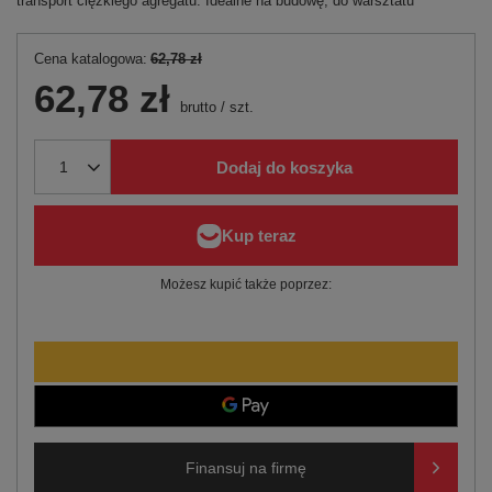
transport ciężkiego agregatu. Idealne na budowę, do warsztatu
Cena katalogowa:
62,78 zł
62,78 zł
brutto
/
szt.
Dodaj do koszyka
Możesz kupić także poprzez:
Finansuj na firmę