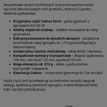
Na podstawie danych technicznych oraz przeznaczenia można
wyróżnić kilka kluczowych cech produktu, istotnych z punktu
widzenia użytkownika:
Oryginalna część Cedrus Parts
– pełna zgodność z
agregatem AG10E‑3F.
Solidny wspornik stalowy
– stabilne mocowanie do ramy
generatora.
Koło przystosowane do wysokich obciążeń
– bezpieczne
przenoszenie masy agregatu ok. 175 kg (w konfiguracji z
dwoma kołami).
Uniwersalny rozmiar montażowy
– łatwy dobór i wymiana.
Kompaktowe wymiary transportowe
– długość opakowania
158 mm, szerokość 133 mm, wysokość 78 mm.
Waga elementu ok. 810 g
– lekkie, a jednocześnie
wytrzymałe rozwiązanie.
Gwarancja Cedrus
– rozszerzona gwarancja do 2 lat na część.
Każda z tych cech przekłada się na konkretne korzyści: wygodę
obsługi, wydłużoną żywotność agregatu, a także bezpieczeństwo
ludzi i sprzętu podczas pracy.