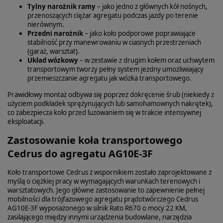
Tylny narożnik ramy
– jako jedno z głównych kół nośnych,
przenoszących ciężar agregatu podczas jazdy po terenie
nierównym.
Przedni narożnik
– jako koło podporowe poprawiające
stabilność przy manewrowaniu w ciasnych przestrzeniach
(garaż, warsztat).
Układ wózkowy
– w zestawie z drugim kołem oraz uchwytem
transportowym tworzy pełny system jezdny umożliwiający
przemieszczanie agregatu jak wózka transportowego.
Prawidłowy montaż odbywa się poprzez dokręcenie śrub (niekiedy z
użyciem podkładek sprężynujących lub samohamownych nakrętek),
co zabezpiecza koło przed luzowaniem się w trakcie intensywnej
eksploatacji.
Zastosowanie koła transportowego
Cedrus do agregatu AG10E-3F
Koło transportowe Cedrus z wspornikiem zostało zaprojektowane z
myślą o ciężkiej pracy w wymagających warunkach terenowych i
warsztatowych. Jego główne zastosowanie to zapewnienie pełnej
mobilności dla trójfazowego agregatu prądotwórczego Cedrus
AG10E‑3F wyposażonego w silnik Rato R670 o mocy 22 KM,
zasilającego między innymi urządzenia budowlane, narzędzia