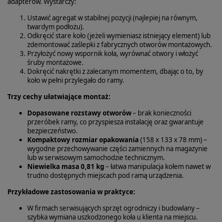
adapterów. Wystarczy:
Ustawić agregat w stabilnej pozycji (najlepiej na równym,
twardym podłożu).
Odkręcić stare koło (jeżeli wymieniasz istniejący element) lub
zdemontować zaślepki z fabrycznych otworów montażowych.
Przyłożyć nowy wspornik koła, wyrównać otwory i włożyć
śruby montażowe.
Dokręcić nakrętki z zalecanym momentem, dbając o to, by
koło w pełni przylegało do ramy.
Trzy cechy ułatwiające montaż:
Dopasowane rozstawy otworów
– brak konieczności
przeróbek ramy, co przyspiesza instalację oraz gwarantuje
bezpieczeństwo.
Kompaktowy rozmiar opakowania
(158 x 133 x 78 mm) –
wygodne przechowywanie części zamiennych na magazynie
lub w serwisowym samochodzie technicznym.
Niewielka masa 0,81 kg
– łatwa manipulacja kołem nawet w
trudno dostępnych miejscach pod ramą urządzenia.
Przykładowe zastosowania w praktyce:
W firmach serwisujących sprzęt ogrodniczy i budowlany –
szybka wymiana uszkodzonego koła u klienta na miejscu.