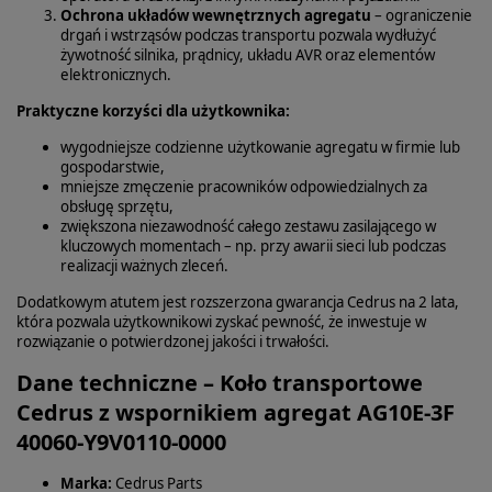
Ochrona układów wewnętrznych agregatu
– ograniczenie
drgań i wstrząsów podczas transportu pozwala wydłużyć
żywotność silnika, prądnicy, układu AVR oraz elementów
elektronicznych.
Praktyczne korzyści dla użytkownika:
wygodniejsze codzienne użytkowanie agregatu w firmie lub
gospodarstwie,
mniejsze zmęczenie pracowników odpowiedzialnych za
obsługę sprzętu,
zwiększona niezawodność całego zestawu zasilającego w
kluczowych momentach – np. przy awarii sieci lub podczas
realizacji ważnych zleceń.
Dodatkowym atutem jest rozszerzona gwarancja Cedrus na 2 lata,
która pozwala użytkownikowi zyskać pewność, że inwestuje w
rozwiązanie o potwierdzonej jakości i trwałości.
Dane techniczne – Koło transportowe
Cedrus z wspornikiem agregat AG10E-3F
40060-Y9V0110-0000
Marka:
Cedrus Parts