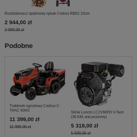
Rozdrabniacz spalinowy rębak Cedrus RB02 10cm
2 944,00 zł
3 099,00 zł
Podobne
Traktorek ogrodowy Cedrus C-
TRAC 93HC
Silnik Loncin LC2V90FD V-Twin
(36 KM, wał poziomy)
11 399,00 zł
5 319,00 zł
11 999,00 zł
5 599,00 zł