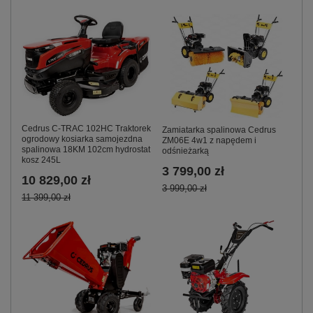
Cedrus C-TRAC 102HC Traktorek
Zamiatarka spalinowa Cedrus
ogrodowy kosiarka samojezdna
ZM06E 4w1 z napędem i
spalinowa 18KM 102cm hydrostat
odśnieżarką
kosz 245L
3 799,00 zł
10 829,00 zł
3 999,00 zł
11 399,00 zł