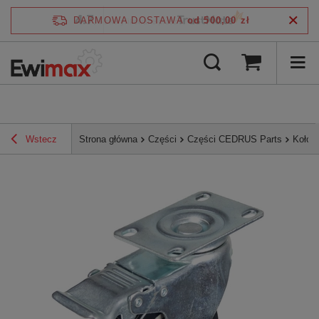
4.7
DARMOWA DOSTAWA
od 500,00 zł
/
5
zweryfikowane przez
Wstecz
Strona główna
Części
Części CEDRUS Parts
Koło 