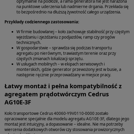
optymalnie na podłoże, a rama generatora nie jest narażona
na punktowe uderzenia lub nadmierne drgania. Przekłada się
to bezpośrednio na dłuższą żywotność całego urządzenia.
Przykłady codziennego zastosowania:
W firmie budowlanej – koło zachowuje stabilność przy częstym
wjeżdżaniu i zjeżdżaniu z podjazdów, ramp czy progów
technicznych.
W gospodarstwie – sprawdza się podczas transportu
agregatu po nierównym, trawiastym terenie oraz przy
częstych zmianach lokalizacji sprzętu.
W usługach mobilnych – w ekipach serwisowych i
monterskich, gdzie generator przewożony jest w busie, a
następnie ręcznie przeprowadzany w miejsce pracy.
Łatwy montaż i pełna kompatybilność z
agregatem prądotwórczym Cedrus
AG10E-3F
Koło transportowe Cedrus 40060‑Y9V0110‑0000 zostało
opracowane specjalnie dla modelu agregatu AG10E‑3F, dlatego jego
montaż jest intuicyjny, a dopasowanie – idealne. Nie ma potrzeby
wiercenia dodatkowych otworów czy stosowania prowizorycznych