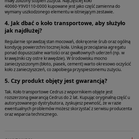
miały zbliżony stopień zużycia. Najczęściej koło
40060‑Y9V0110‑0000 kupowane jest jako część zamienna do
wymiany uszkodzonego elementu w istniejącym zestawie.
4. Jak dbać o koło transportowe, aby służyło
jak najdłużej?
Regularnie sprawdzaj stan mocowań, dokręcenie śrub oraz ogólną
kondycję powierzchni tocznej koła. Unikaj przeciążania agregatu
ponad dopuszczalne wartości oraz gwałtownych uderzeń (np. w
krawężniki czy ostre krawędzie). W środowisku mocno
zanieczyszczonym (błoto, piasek, cement) warto okresowo oczyścić
koło z zanieczyszczeń, co zapobiega przyspieszonemu zużyciu.
5. Czy produkt objęty jest gwarancją?
Tak. Koło transportowe Cedrus z wspornikiem objęte jest
rozszerzoną gwarancją Cedrus do 2 lat. Kupując oryginalną część u
autoryzowanego dystrybutora, zyskujesz pewność, że w razie
ewentualnych problemów możesz skorzystać z serwisu producenta
oraz wsparcia technicznego.