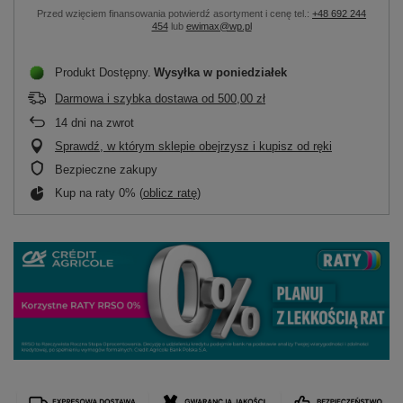
Przed wzięciem finansowania potwierdź asortyment i cenę tel.:
+48 692 244
454
lub
ewimax@wp.pl
Produkt Dostępny
Wysyłka
w poniedziałek
Darmowa i szybka dostawa
od
500,00 zł
14
dni na zwrot
Sprawdź, w którym sklepie obejrzysz i kupisz od ręki
Bezpieczne zakupy
Kup na raty 0% (
oblicz ratę
)