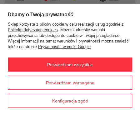
Dbamy o Twoją prywatność
Sklep korzysta z plików cookie w celu realizacji usług zgodnie z
Zamówienia
Polityką dotyczącą cookies
. Możesz określić warunki
przechowywania lub dostępu do cookie w Twojej przeglądarce.
Status zamówienia
Więcej informacji na temat warunków i prywatności można znaleźć
także na stronie
Prywatność i warunki Google
.
Śledzenie przesyłki
Chcę zareklamować produkt
Potwierdzam wszystkie
Chcę zwrócić produkt
Prawdziwe
Chcę wymienić towar
Potwierdzam wymagane
opinie klientów
4.8
/ 5.0
Kontakt
1790 opinii
Konfiguracja zgód
Konto
Regulaminy