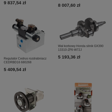
9 837,54 zł
8 007,60 zł
Wał korbowy Honda silnik GX390
13310-ZF6-W72J
5 193,36 zł
Regulator Cedrus rozdrabniacz
CEDRBD16 680268
5 409,54 zł