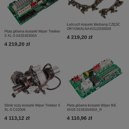
Łańcuch koparki Weibang CZĘŚĆ
ORYGINALNA KG12030000
Płyta główna kosiarki Wiper Trekker
S XL-S 042E40300A
4 219,20 zł
4 219,20 zł
Silnik noży kosiarki Wiper Trekker S
Płyta główna kosiarki Wiper IKE
XL-S C02006
XH35 015E00400A_R
4 113,12 zł
4 110,96 zł