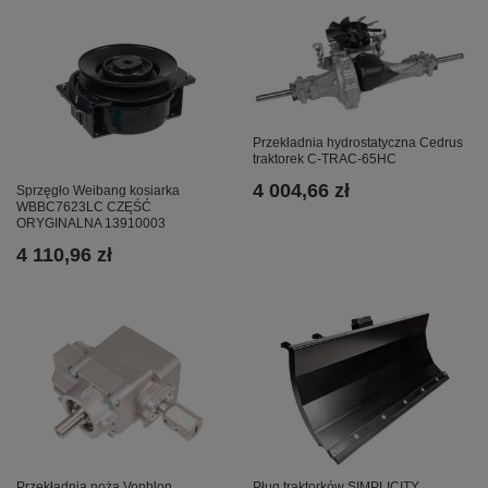
Przekładnia hydrostatyczna Cedrus
traktorek C-TRAC-65HC
4 004,66 zł
Sprzęgło Weibang kosiarka
WBBC7623LC CZĘŚĆ
ORYGINALNA 13910003
4 110,96 zł
Pług traktorków SIMPLICITY
Przekładnia noża Vonblon