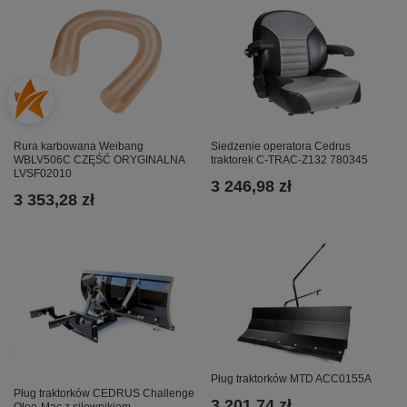
Rura karbowana Weibang
Siedzenie operatora Cedrus
WBLV506C CZĘŚĆ ORYGINALNA
traktorek C-TRAC-Z132 780345
LVSF02010
3 246,98 zł
3 353,28 zł
Pług traktorków MTD ACC0155A
Pług traktorków CEDRUS Challenge
3 201,74 zł
Oleo-Mac z siłownikiem