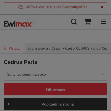
4.7
DARMOWA DOSTAWA
od 500,00 zł
/
5
zweryfikowane przez
Wstecz
Strona główna
Części
Części CEDRUS Parts
Cedru
Cedrus Parts
Zmień sortowanie
Sortuj po cenie malejąco
Filtrowanie
Poprzednia strona