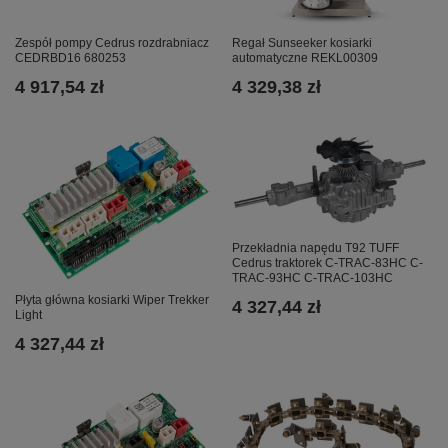
Zespół pompy Cedrus rozdrabniacz
Regał Sunseeker kosiarki
CEDRBD16 680253
automatyczne REKL00309
4 917,54 zł
4 329,38 zł
Przekładnia napędu T92 TUFF
Cedrus traktorek C-TRAC-83HC C-
TRAC-93HC C-TRAC-103HC
Płyta główna kosiarki Wiper Trekker
4 327,44 zł
Light
4 327,44 zł