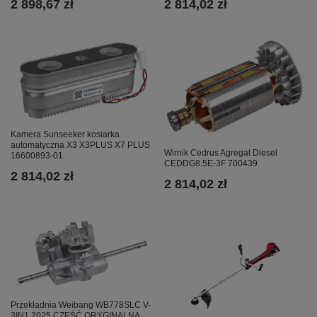
2 814,02 zł
2 898,67 zł
Kamera Sunseeker kosiarka
automatyczna X3 X3PLUS X7 PLUS
Wirnik Cedrus Agregat Diesel
16600893-01
CEDDG8.5E-3F 700439
2 814,02 zł
2 814,02 zł
Przekładnia Weibang WB778SLC V-
3IN1 2025 CZĘŚĆ ORYGINALNA