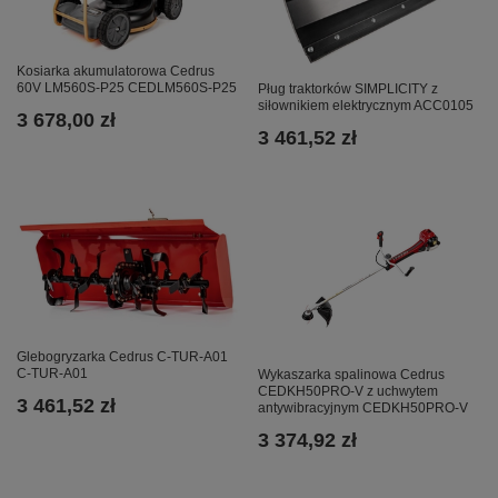
Kosiarka akumulatorowa Cedrus
60V LM560S-P25 CEDLM560S-P25
Pług traktorków SIMPLICITY z
siłownikiem elektrycznym ACC0105
3 678,00 zł
3 461,52 zł
Glebogryzarka Cedrus C-TUR-A01
C-TUR-A01
Wykaszarka spalinowa Cedrus
CEDKH50PRO-V z uchwytem
3 461,52 zł
antywibracyjnym CEDKH50PRO-V
3 374,92 zł