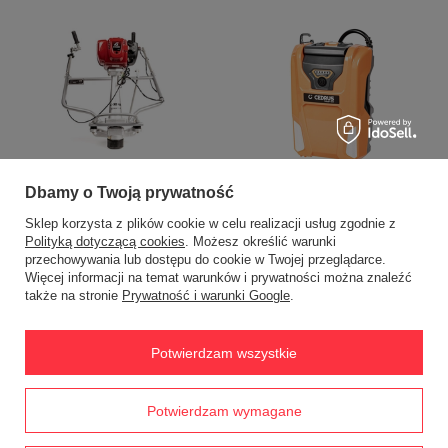
Listwa wibracyjna do betonu Cedrus
CEDLW01-2 CEDLW01-2
Bateria plecakowa Cedrus 15Ah 60V
Dbamy o Twoją prywatność
CEDP15
2 595,60 zł
Sklep korzysta z plików cookie w celu realizacji usług zgodnie z
2 595,60 zł
Polityką dotyczącą cookies
. Możesz określić warunki
przechowywania lub dostępu do cookie w Twojej przeglądarce.
Więcej informacji na temat warunków i prywatności można znaleźć
także na stronie
Prywatność i warunki Google
.
Potwierdzam wszystkie
Prawdziwe
Potwierdzam wymagane
opinie klientów
4.8
/ 5.0
Łańcuch tnący .404 2.0 Harvester
Silnik koła napędowego kosiarki