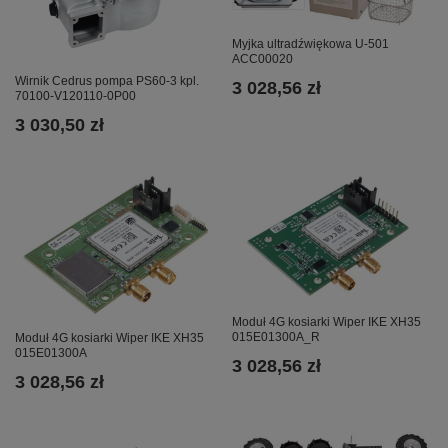
Myjka ultradźwiękowa U-501
ACC00020
Wirnik Cedrus pompa PS60-3 kpl.
3 028,56 zł
70100-V120110-0P00
3 030,50 zł
Moduł 4G kosiarki Wiper IKE XH35
015E01300A_R
Moduł 4G kosiarki Wiper IKE XH35
015E01300A
3 028,56 zł
3 028,56 zł