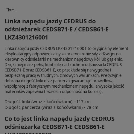
```html
Linka napędu jazdy CEDRUS do
odśnieżarek CEDSB71-E / CEDSB61-E
LKZ4301216001
Linka napędu jazdy CEDRUS LKZ4301216001 to oryginalny element
eksploatacyjny odpowiedzialny za przenoszenie siły z dźwigni na
kierownicy odśnieżarki na mechanizm napędowy kół lub gąsienic.
Dzięki niej masz pełną kontrolę nad ruchem odśnieżarki CEDRUS
CEDSB71-E oraz CEDSB61-E, co przekłada się na wygodną i
bezpieczną pracę w trudnych, zimowych warunkach. Precyzyjnie
dobrana długość linki oraz pancerza gwarantuje prawidłową
współpracę z fabrycznym mechanizmem napędu, a wysoka jakość
materiałów zapewnia trwałość i odporność na korozję.
Długość linki (wraz z końcówkami) - 117 cm
Długość pancerza (wraz z końcówkami) - 78 cm
Co to jest linka napędu jazdy CEDRUS
odśnieżarka CEDSB71-E CEDSB61-E