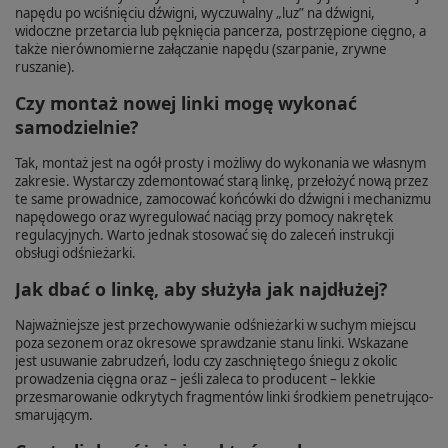
napędu po wciśnięciu dźwigni, wyczuwalny „luz” na dźwigni,
widoczne przetarcia lub pęknięcia pancerza, postrzępione cięgno, a
także nierównomierne załączanie napędu (szarpanie, zrywne
ruszanie).
Czy montaż nowej linki mogę wykonać
samodzielnie?
Tak, montaż jest na ogół prosty i możliwy do wykonania we własnym
zakresie. Wystarczy zdemontować starą linkę, przełożyć nową przez
te same prowadnice, zamocować końcówki do dźwigni i mechanizmu
napędowego oraz wyregulować naciąg przy pomocy nakrętek
regulacyjnych. Warto jednak stosować się do zaleceń instrukcji
obsługi odśnieżarki.
Jak dbać o linkę, aby służyła jak najdłużej?
Najważniejsze jest przechowywanie odśnieżarki w suchym miejscu
poza sezonem oraz okresowe sprawdzanie stanu linki. Wskazane
jest usuwanie zabrudzeń, lodu czy zaschniętego śniegu z okolic
prowadzenia cięgna oraz – jeśli zaleca to producent – lekkie
przesmarowanie odkrytych fragmentów linki środkiem penetrująco-
smarującym.