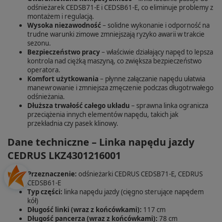
odśnieżarek CEDSB71-E i CEDSB61-E, co eliminuje problemy z
montażem i regulacją.
Wysoka niezawodność
– solidne wykonanie i odporność na
trudne warunki zimowe zmniejszają ryzyko awarii w trakcie
sezonu.
Bezpieczeństwo pracy
– właściwie działający napęd to lepsza
kontrola nad ciężką maszyną, co zwiększa bezpieczeństwo
operatora.
Komfort użytkowania
– płynne załączanie napędu ułatwia
manewrowanie i zmniejsza zmęczenie podczas długotrwałego
odśnieżania.
Dłuższa trwałość całego układu
– sprawna linka ogranicza
przeciążenia innych elementów napędu, takich jak
przekładnia czy pasek klinowy.
Dane techniczne – Linka napędu jazdy
CEDRUS LKZ4301216001
Przeznaczenie:
odśnieżarki CEDRUS CEDSB71-E, CEDRUS
CEDSB61-E
Typ części:
linka napędu jazdy (cięgno sterujące napędem
kół)
Długość linki (wraz z końcówkami):
117 cm
Długość pancerza (wraz z końcówkami):
78 cm