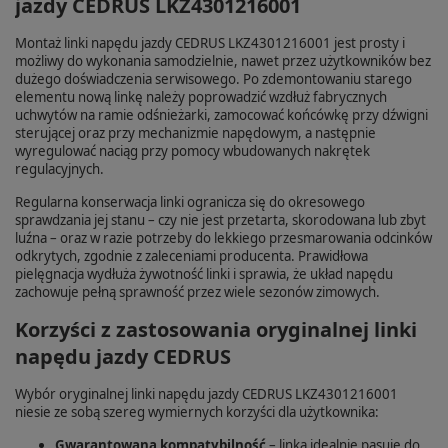
jazdy CEDRUS LKZ4301216001
Montaż linki napędu jazdy CEDRUS LKZ4301216001 jest prosty i
możliwy do wykonania samodzielnie, nawet przez użytkowników bez
dużego doświadczenia serwisowego. Po zdemontowaniu starego
elementu nową linkę należy poprowadzić wzdłuż fabrycznych
uchwytów na ramie odśnieżarki, zamocować końcówkę przy dźwigni
sterującej oraz przy mechanizmie napędowym, a następnie
wyregulować naciąg przy pomocy wbudowanych nakrętek
regulacyjnych.
Regularna konserwacja linki ogranicza się do okresowego
sprawdzania jej stanu – czy nie jest przetarta, skorodowana lub zbyt
luźna – oraz w razie potrzeby do lekkiego przesmarowania odcinków
odkrytych, zgodnie z zaleceniami producenta. Prawidłowa
pielęgnacja wydłuża żywotność linki i sprawia, że układ napędu
zachowuje pełną sprawność przez wiele sezonów zimowych.
Korzyści z zastosowania oryginalnej linki
napędu jazdy CEDRUS
Wybór oryginalnej linki napędu jazdy CEDRUS LKZ4301216001
niesie ze sobą szereg wymiernych korzyści dla użytkownika:
Gwarantowana kompatybilność
– linka idealnie pasuje do