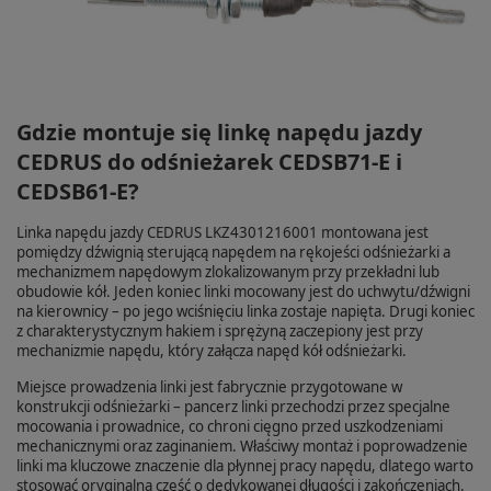
Gdzie montuje się linkę napędu jazdy
CEDRUS do odśnieżarek CEDSB71-E i
CEDSB61-E?
Linka napędu jazdy CEDRUS LKZ4301216001 montowana jest
pomiędzy dźwignią sterującą napędem na rękojeści odśnieżarki a
mechanizmem napędowym zlokalizowanym przy przekładni lub
obudowie kół. Jeden koniec linki mocowany jest do uchwytu/dźwigni
na kierownicy – po jego wciśnięciu linka zostaje napięta. Drugi koniec
z charakterystycznym hakiem i sprężyną zaczepiony jest przy
mechanizmie napędu, który załącza napęd kół odśnieżarki.
Miejsce prowadzenia linki jest fabrycznie przygotowane w
konstrukcji odśnieżarki – pancerz linki przechodzi przez specjalne
mocowania i prowadnice, co chroni cięgno przed uszkodzeniami
mechanicznymi oraz zaginaniem. Właściwy montaż i poprowadzenie
linki ma kluczowe znaczenie dla płynnej pracy napędu, dlatego warto
stosować oryginalną część o dedykowanej długości i zakończeniach.