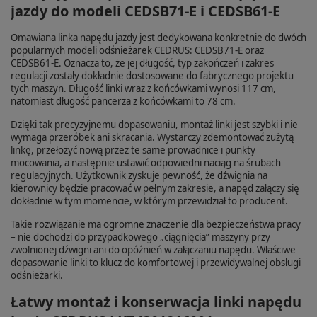
jazdy do modeli CEDSB71-E i CEDSB61-E
Omawiana linka napędu jazdy jest dedykowana konkretnie do dwóch
popularnych modeli odśnieżarek CEDRUS: CEDSB71-E oraz
CEDSB61-E. Oznacza to, że jej długość, typ zakończeń i zakres
regulacji zostały dokładnie dostosowane do fabrycznego projektu
tych maszyn. Długość linki wraz z końcówkami wynosi 117 cm,
natomiast długość pancerza z końcówkami to 78 cm.
Dzięki tak precyzyjnemu dopasowaniu, montaż linki jest szybki i nie
wymaga przeróbek ani skracania. Wystarczy zdemontować zużytą
linkę, przełożyć nową przez te same prowadnice i punkty
mocowania, a następnie ustawić odpowiedni naciąg na śrubach
regulacyjnych. Użytkownik zyskuje pewność, że dźwignia na
kierownicy będzie pracować w pełnym zakresie, a napęd załączy się
dokładnie w tym momencie, w którym przewidział to producent.
Takie rozwiązanie ma ogromne znaczenie dla bezpieczeństwa pracy
– nie dochodzi do przypadkowego „ciągnięcia” maszyny przy
zwolnionej dźwigni ani do opóźnień w załączaniu napędu. Właściwe
dopasowanie linki to klucz do komfortowej i przewidywalnej obsługi
odśnieżarki.
Łatwy montaż i konserwacja linki napędu