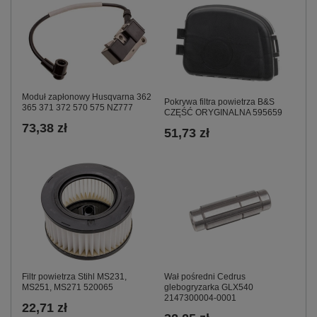
Moduł zapłonowy Husqvarna 362
Pokrywa filtra powietrza B&S
365 371 372 570 575 NZ777
CZĘŚĆ ORYGINALNA 595659
73,38 zł
51,73 zł
Filtr powietrza Stihl MS231,
Wał pośredni Cedrus
MS251, MS271 520065
glebogryzarka GLX540
2147300004-0001
22,71 zł