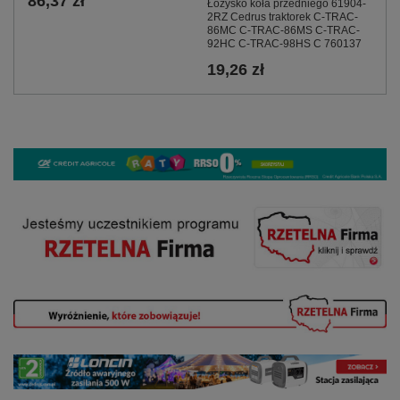
86,37 zł
Łożysko koła przedniego 61904-
2RZ Cedrus traktorek C-TRAC-
86MC C-TRAC-86MS C-TRAC-
92HC C-TRAC-98HS C 760137
19,26 zł