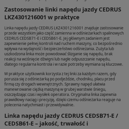
Zastosowanie linki napędu jazdy CEDRUS
LKZ4301216001 w praktyce
Linka napędu jazdy CEDRUS LKZ4301216001 znajduje zastosowanie
przede wszystkim jako część zamienna w odśnieżarkach spalinowych
CEDRUS CEDSB71-E i CEDSB61-E. Jej głównym zadaniem jest
zapewnienie pełnej kontroli nad ruchem maszyny, co bezpośrednio
wpływa na wydajność i bezpieczeństwo odśnieżania. Zużyta lub
uszkodzona linka może powodować ślizganie się napędu, brak
reakcji na wciśnięcie dźwigni lub nagłe odpuszczanie napędu,
dlatego regularna kontrola i w razie potrzeby wymiana są kluczowe.
W praktyce użytkownik korzysta z tej linki za każdym razem, gdy
porusza się z odśnieżarką po podjeździe, chodniku, placu przed
firmą czy drogach wewnętrznych. Sprawny napęd ułatwia
manewrowanie ciężką maszyną w grubej warstwie śniegu,
oszczędzając czas i wysiłek operatora. Oryginalna linka zapewnia
prawidłowy naciąg i precyzję, dzięki czemu odśnieżarka reaguje na
polecenia natychmiast i przewidywalnie.
Linka napędu jazdy CEDRUS CEDSB71-E /
CEDSB61-E – jakość, trwałość i