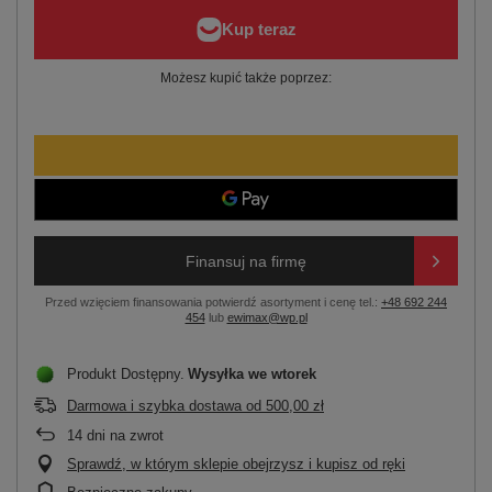
Możesz kupić także poprzez:
Finansuj na firmę
Przed wzięciem finansowania potwierdź asortyment i cenę tel.:
+48 692 244
454
lub
ewimax@wp.pl
Produkt Dostępny
Wysyłka
we wtorek
Darmowa i szybka dostawa
od
500,00 zł
14
dni na zwrot
Sprawdź, w którym sklepie obejrzysz i kupisz od ręki