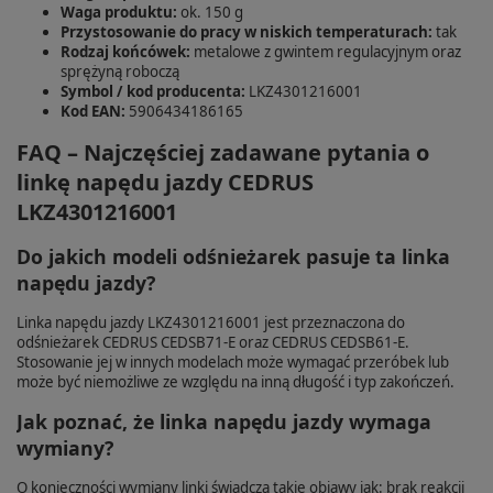
Waga produktu:
ok. 150 g
Przystosowanie do pracy w niskich temperaturach:
tak
Rodzaj końcówek:
metalowe z gwintem regulacyjnym oraz
sprężyną roboczą
Symbol / kod producenta:
LKZ4301216001
Kod EAN:
5906434186165
FAQ – Najczęściej zadawane pytania o
linkę napędu jazdy CEDRUS
LKZ4301216001
Do jakich modeli odśnieżarek pasuje ta linka
napędu jazdy?
Linka napędu jazdy LKZ4301216001 jest przeznaczona do
odśnieżarek CEDRUS CEDSB71-E oraz CEDRUS CEDSB61-E.
Stosowanie jej w innych modelach może wymagać przeróbek lub
może być niemożliwe ze względu na inną długość i typ zakończeń.
Jak poznać, że linka napędu jazdy wymaga
wymiany?
O konieczności wymiany linki świadczą takie objawy jak: brak reakcji