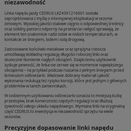
niezawodność
Linka napędu jazdy CEDRUS LKZ4301216001 została
zaprojektowana z myślą o intensywnej eksploatacji w sezonie
zimowym. Wysokiej jakości stalowe cięgno o odpowiedniej średnicy
oraz solidny pancerz odporny na przetarcia i wilgoć sprawiają, że
element ten znakomicie radzi sobie w niskich temperaturach, w
kontakcie ze śniegiem, lodem i solą drogową.
Zastosowane końcówki metalowe oraz sprężyna robocza
umożliwiają dokładną regulację długości roboczej linki oraz
skuteczne tłumienie nagłych obciążeń. Dzięki temu użytkownik
zyskuje pewność, że linka nie zerwie się w momencie największego
obciążenia – na przykład podczas ruszania z pełnym śniegiem przed
lemieszem odśnieżarki. Właściwie dobrany materiał i jakość
wykonania redukują też ryzyko korozji, które jest jednym z głównych
problemów w tanich zamiennikach.
W codziennym użytkowaniu odśnieżarki oznacza to mniejszą liczbę
przestojów, brak konieczności częstych regulacji oraz dłuższą
żywotność całego układu napędowego. Wymiana linki na oryginalną
część CEDRUS to inwestycja w niezawodność sprzętu na wiele
sezonów.
Precyzyjne dopasowanie linki napędu