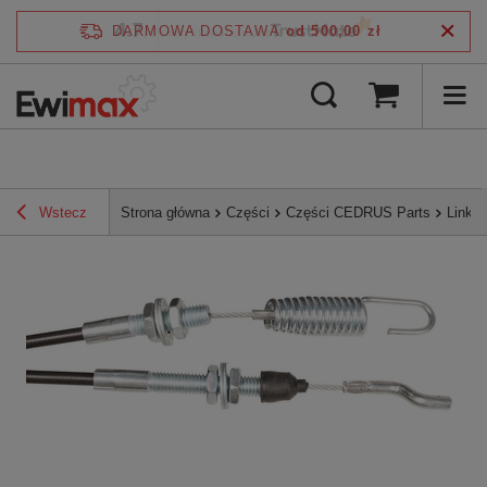
4.7
DARMOWA DOSTAWA
od 500,00 zł
/
5
zweryfikowane przez
Wstecz
Strona główna
Części
Części CEDRUS Parts
Linka