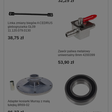
32,25 zł
Linka zmiany biegów A CEDRUS
glebogryzarka GL09
11.120.079.0130
38,75 zł
Zawór paliwa metalowy
uniwersalny 8mm 4200399
53,90 zł
Adapter kosiarki Murray z małą
tulejką 8R69-02