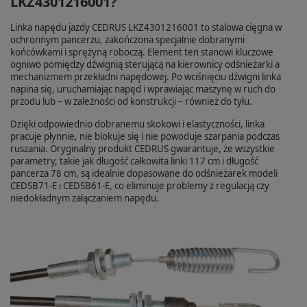
LKZ4301216001?
Linka napędu jazdy CEDRUS LKZ4301216001 to stalowa cięgna w
ochronnym pancerzu, zakończona specjalnie dobranymi
końcówkami i sprężyną roboczą. Element ten stanowi kluczowe
ogniwo pomiędzy dźwignią sterującą na kierownicy odśnieżarki a
mechanizmem przekładni napędowej. Po wciśnięciu dźwigni linka
napina się, uruchamiając napęd i wprawiając maszynę w ruch do
przodu lub – w zależności od konstrukcji – również do tyłu.
Dzięki odpowiednio dobranemu skokowi i elastyczności, linka
pracuje płynnie, nie blokuje się i nie powoduje szarpania podczas
ruszania. Oryginalny produkt CEDRUS gwarantuje, że wszystkie
parametry, takie jak długość całkowita linki 117 cm i długość
pancerza 78 cm, są idealnie dopasowane do odśnieżarek modeli
CEDSB71-E i CEDSB61-E, co eliminuje problemy z regulacją czy
niedokładnym załączaniem napędu.