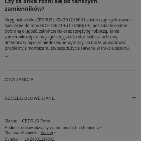
Czy ta linka różni się od tańszych
zamienników?
Oryginalna linka CEDRUS LKZ4301216001 została zaprojektowana
specjalnie do modeli CEDSB71-E i CEDSB61-E, posiada dokładnie
dobraną długość, zakończenia oraz sprężynę roboczą. Tanie
zamienniki często mają gorszej jakości stal, słabszą ochronę
antykorozyjną oraz niedokładne wymiary, co może powodować
problemy z montażem, szybsze zużycie i awarie w trakcie sezonu.
```
GWARANCJA
SZCZEGÓŁOWE DANE
Marka:
CEDRUS Parts
Podmiot odpowiedzialny za ten produkt na terenie UE
Mariusz Stasiński
Więcej
Symbol:
LKZ4301216001