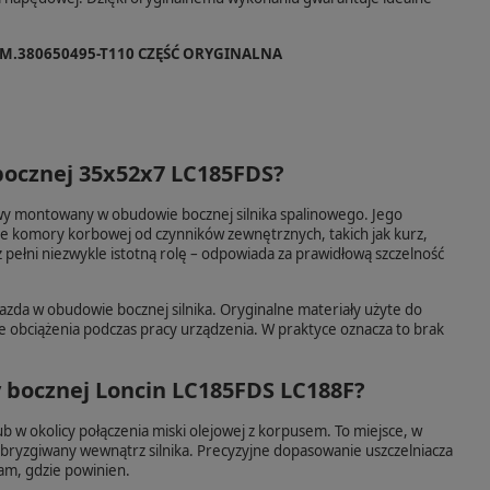
 ZAM.380650495-T110 CZĘŚĆ ORYGINALNA
 bocznej 35x52x7 LC185FDS?
y montowany w obudowie bocznej silnika spalinowego. Jego
e komory korbowej od czynników zewnętrznych, takich jak kurz,
 pełni niezwykle istotną rolę – odpowiada za prawidłową szczelność
iazda w obudowie bocznej silnika. Oryginalne materiały użyte do
 obciążenia podczas pracy urządzenia. W praktyce oznacza to brak
y bocznej Loncin LC185FDS LC188F?
ub w okolicy połączenia miski olejowej z korpusem. To miejsce, w
rozbryzgiwany wewnątrz silnika. Precyzyjne dopasowanie uszczelniacza
am, gdzie powinien.