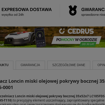
DUKTU
GWARANCJA
SZCZEGÓŁOWE DANE
OPINI
acz Loncin miski olejowej pokrywy bocznej 3
5-0001
czelniacz Loncin miski olejowej pokrywy bocznej 35x52x7 LC185FDS
95-T110
) to precyzyjny element uszczelniający, zaprojektowany specjalnie
wyciekami oleju oraz zanieczyszczeniami dostającymi się do środka jednos