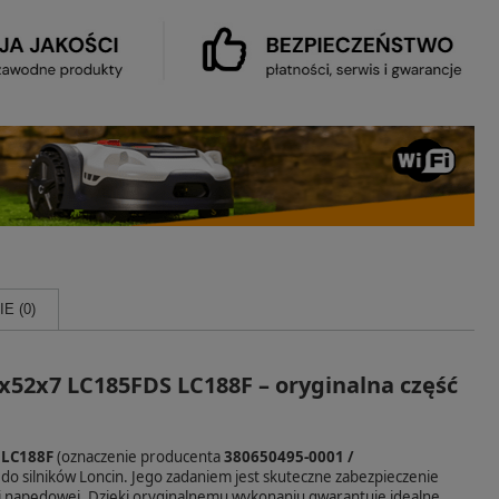
E (0)
5x52x7 LC185FDS LC188F – oryginalna część
 LC188F
(oznaczenie producenta
380650495-0001 /
 do silników Loncin. Jego zadaniem jest skuteczne zabezpieczenie
tki napędowej. Dzięki oryginalnemu wykonaniu gwarantuje idealne