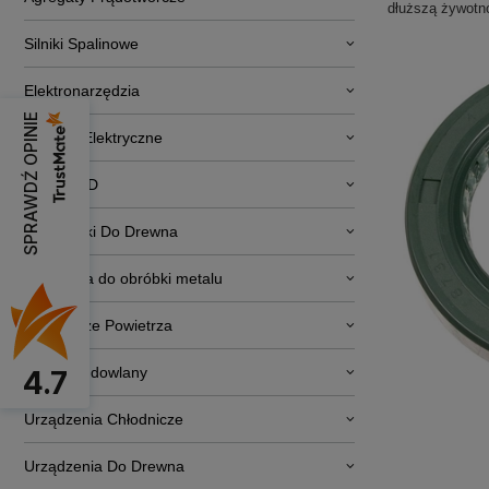
dłuższą żywotn
Silniki Spalinowe
Elektronarzędzia
SPRAWDŹ OPINIE
Pojazdy Elektryczne
RTV i AGD
Obrabiarki Do Drewna
Narzędzia do obróbki metalu
Osuszacze Powietrza
Sprzęt budowlany
4.7
Urządzenia Chłodnicze
Urządzenia Do Drewna