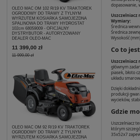
dopasowanie, w
OLEO MAC OM 102 R/19 KV TRAKTOREK
OGRODOWY DO TRAWY Z TYLNYM
Uszczelniacz
WYRZUTEM KOSIARKA SAMOJEZDNA
Wymiary:
SPALINOWA DO TRAWY HYDROSTAT
Średnica wewn
102cm 68059009 - OFICJALNY
Średnica zewnę
DYSTRYBUTOR - AUTORYZOWANY
Wysokość (mm)
DEALER OLEO-MAC
11 399,00 zł
Co to jes
11 999,00 zł
Uszczelniacz 
głównym zadani
piasek, błoto c
układu smarowa
Dzięki dokład
produkcji gwar
wycieków, stab
Gdzie mon
Uszczelniacz t
OLEO MAC OM 92 R/19 KV TRAKTOREK
którym szczegól
OGRODOWY DO TRAWY Z TYLNYM
35x52x7 zapewn
WYRZUTEM KOSIARKA SAMOJEZDNA