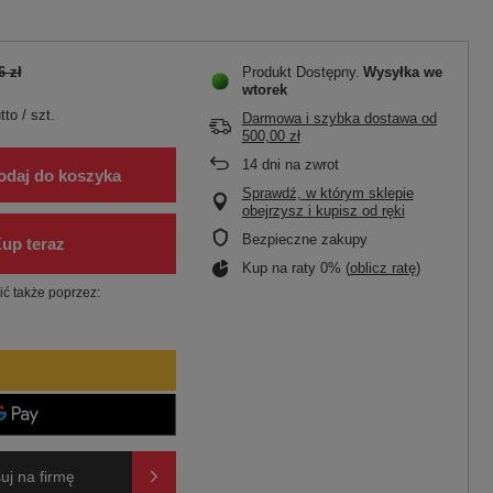
6 zł
Produkt Dostępny
Wysyłka
we
wtorek
tto
/
szt.
Darmowa i szybka dostawa
od
500,00 zł
14
dni na zwrot
odaj do koszyka
Sprawdź, w którym sklepie
obejrzysz i kupisz od ręki
Bezpieczne zakupy
Kup na raty 0% (
oblicz ratę
)
ć także poprzez:
uj na firmę