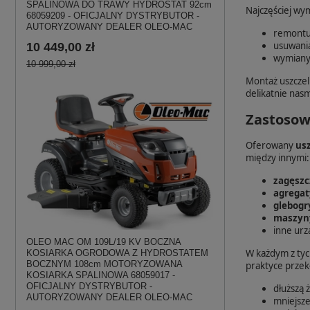
SPALINOWA DO TRAWY HYDROSTAT 92cm
Najczęściej wy
68059209 - OFICJALNY DYSTRYBUTOR -
AUTORYZOWANY DEALER OLEO-MAC
remontu 
usuwania
10 449,00 zł
wymiany 
10 999,00 zł
Montaż uszczel
delikatnie nas
Zastosowa
Oferowany
usz
między innymi:
zagęszc
agregat
glebogr
maszyny
inne urz
OLEO MAC OM 109L/19 KV BOCZNA
W każdym z tych
KOSIARKA OGRODOWA Z HYDROSTATEM
BOCZNYM 108cm MOTORYZOWANA
praktyce przekł
KOSIARKA SPALINOWA 68059017 -
OFICJALNY DYSTRYBUTOR -
dłuższą 
AUTORYZOWANY DEALER OLEO-MAC
mniejsze