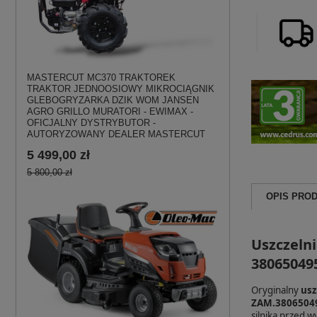
MASTERCUT MC370 TRAKTOREK
TRAKTOR JEDNOOSIOWY MIKROCIĄGNIK
GLEBOGRYZARKA DZIK WOM JANSEN
AGRO GRILLO MURATORI - EWIMAX -
OFICJALNY DYSTRYBUTOR -
AUTORYZOWANY DEALER MASTERCUT
5 499,00 zł
5 800,00 zł
OPIS PRO
Uszczelni
38065049
Oryginalny
usz
ZAM.3806504
silnika przed 