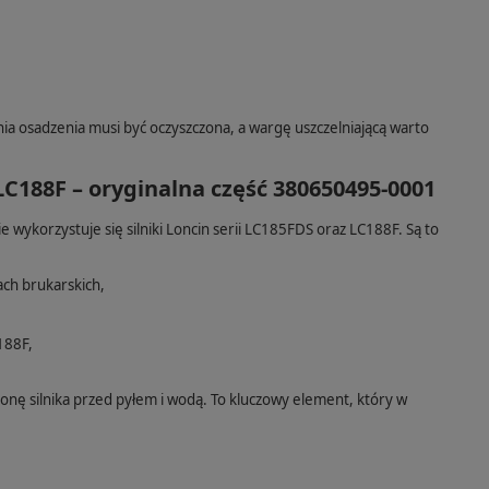
ia osadzenia musi być oczyszczona, a wargę uszczelniającą warto
C188F – oryginalna część 380650495-0001
wykorzystuje się silniki Loncin serii LC185FDS oraz LC188F. Są to
ch brukarskich,
188F,
onę silnika przed pyłem i wodą. To kluczowy element, który w