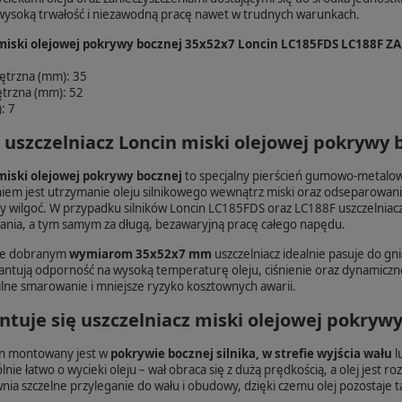
ysoką trwałość i niezawodną pracę nawet w trudnych warunkach.
 miski olejowej pokrywy bocznej 35x52x7 Loncin LC185FDS LC188F
ętrzna (mm): 35
trzna (mm): 52
: 7
t uszczelniacz Loncin miski olejowej pokrywy
miski olejowej pokrywy bocznej
to specjalny pierścień gumowo-metalow
em jest utrzymanie oleju silnikowego wewnątrz miski oraz odseparowani
zy wilgoć. W przypadku silników Loncin LC185FDS oraz LC188F uszczelniacz
nia, a tym samym za długą, bezawaryjną pracę całego napędu.
nie dobranym
wymiarom 35x52x7 mm
uszczelniacz idealnie pasuje do gn
antują odporność na wysoką temperaturę oleju, ciśnienie oraz dynamiczne
ilne smarowanie i mniejsze ryzyko kosztownych awarii.
tuje się uszczelniacz miski olejowej pokryw
en montowany jest w
pokrywie bocznej silnika, w strefie wyjścia wału
l
nie łatwo o wycieki oleju – wał obraca się z dużą prędkością, a olej jest 
ia szczelne przyleganie do wału i obudowy, dzięki czemu olej pozostaje t