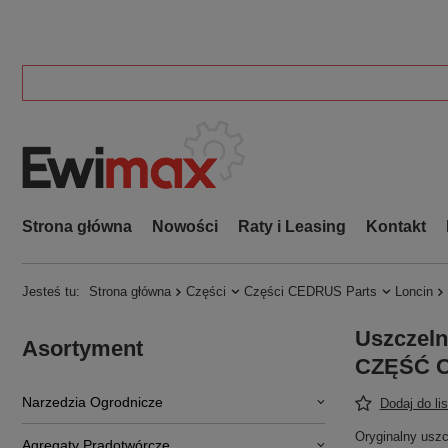
Strona główna
Nowości
Raty i Leasing
Kontakt
Jesteś tu:
Strona główna
Części
Części CEDRUS Parts
Loncin
Uszczeln
Asortyment
CZĘŚĆ O
Narzedzia Ogrodnicze
Dodaj do li
Oryginalny uszc
Agregaty Prądotwórcze