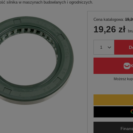
ość silnika w maszynach budowlanych i ogrodniczych.
Cena katalogowa:
19,2
19,26 zł
bru
D
Możesz kupi
Finans