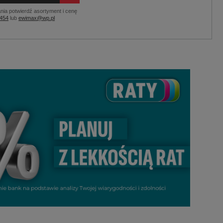
nia potwierdź asortyment i cenę
 454
lub
ewimax@wp.pl