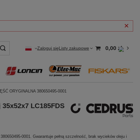
0,00 zł
Zaloguj się
Listy zakupowe
 CZĘŚĆ ORYGINALNA 380650495-0001
ej 35x52x7 LC185FDS
380650495-0001. Gwarantuje pełną szczelność, brak wycieków oleju i