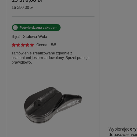
15 570,00 zł
16 390,00 zł
Potwierdzona zakupem
Bijoś, Stalowa Wola
Ocena:
5
/5
zamówienie zrealizowane zgodnie z
ustaleniami.jestem zadowolony. Sprzęt pracuje
prawidłowo.
Wybierając
ory
dopasował twar