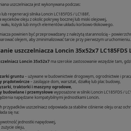
miana uszczelniacza jest wykonywana podczas:
lub regeneracji silnika Loncin LC185FDS / LC188F,
 wycieków oleju z okolic pokrywy bocznej lub miski olejowej,
wału, łożysk lub innych elementów układu korbowo-tłokowego.
niacza powinien być przeprowadzany z należytą starannością – powierzchn
marować olejem, aby zminimalizować tarcie przy pierwszym uruchomieniu.
nie uszczelniacza Loncin 35x52x7 LC185FDS L
czelniacz Loncin 35x52x7
ma szerokie zastosowanie wszędzie tam, gdzie 
zarki gruntu
– używane w budownictwie drogowym, ogrodnictwie i praca
y prądotwórcze
– zasilające dom, warsztat, działkę lub plac budowy,
yzarki, traktorki i maszyny ogrodowe
,
 budowlane i przemysłowe
wyposażone w silniki Loncin LC185FDS / LC
ądzenia napędzane kompatybilnymi jednostkami Loncin.
 przypadków uszczelniacz odpowiada za stabilne ciśnienie oleju oraz ochr
ada się na:
żywotność jednostki napędowej,
 zużycie oleju,