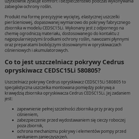
użytkownik zyskuje komfort i bezpieczeństwo podczas wykonywania
zabiegów ochrony roślin.
Produkt ma formę precyzyjnie wyciętej, elastycznej uszczelki
pierścieniowej, dopasowanej wymiarowo do pokrywy fabrycznego
zbiornika w modelu CEDSC15Li. Wykonany jest z odpornego na
chemię ogrodniczą materiału, dostosowanego do kontaktu z
najpopularniejszymi środkami ochrony roślin, nawozami płynnymi
oraz preparatami biobójczymi stosowanymi w opryskiwaczach
ciśnieniowych i akumulatorowych.
Co to jest uszczelniacz pokrywy Cedrus
opryskiwacz CEDSC15Li 580805?
Uszczelniacz pokrywy Cedrus opryskiwacz CEDSC15Li 580805 to
specjalistyczna uszczelka montowana pomiędzy pokrywą a
krawędzią zbiornika opryskiwacza Cedrus CEDSC15Li. Jej zadaniem
jest:
zapewnienie pełnej szczelności zbiornika przy pracy pod
ciśnieniem,
zabezpieczenie przed wydostawaniem się cieczy roboczej
poza zbiornik,
ochrona mechanizmu pokrywy i elementów pompy przed
wnikaniem zanieczyszczeń.