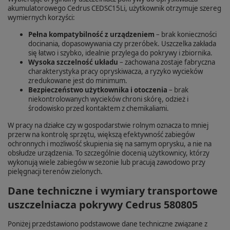
akumulatorowego Cedrus CEDSC15Li, użytkownik otrzymuje szereg
wymiernych korzyści:
Pełna kompatybilność z urządzeniem
– brak konieczności
docinania, dopasowywania czy przeróbek. Uszczelka zakłada
się łatwo i szybko, idealnie przylega do pokrywy i zbiornika.
Wysoka szczelność układu
– zachowana zostaje fabryczna
charakterystyka pracy opryskiwacza, a ryzyko wycieków
zredukowane jest do minimum.
Bezpieczeństwo użytkownika i otoczenia
– brak
niekontrolowanych wycieków chroni skórę, odzież i
środowisko przed kontaktem z chemikaliami.
W pracy na działce czy w gospodarstwie rolnym oznacza to mniej
przerw na kontrolę sprzętu, większą efektywność zabiegów
ochronnych i możliwość skupienia się na samym oprysku, a nie na
obsłudze urządzenia. To szczególnie docenią użytkownicy, którzy
wykonują wiele zabiegów w sezonie lub pracują zawodowo przy
pielęgnacji terenów zielonych.
Dane techniczne i wymiary transportowe
uszczelniacza pokrywy Cedrus 580805
Poniżej przedstawiono podstawowe dane techniczne związane z