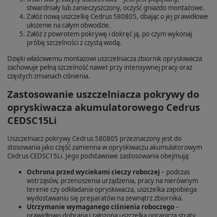
stwardniały lub zanieczyszczony, oczyść gniazdo montażowe.
Załóż nową uszczelkę Cedrus 580805, dbając o jej prawidłowe
ułożenie na całym obwodzie.
Załóż z powrotem pokrywę i dokręć ją, po czym wykonaj
próbę szczelności z czystą wodą.
Dzięki właściwemu montażowi uszczelniacza zbiornik opryskiwacza
zachowuje pełną szczelność nawet przy intensywnej pracy oraz
częstych zmianach ciśnienia.
Zastosowanie uszczelniacza pokrywy do
opryskiwacza akumulatorowego Cedrus
CEDSC15Li
Uszczelniacz pokrywy Cedrus 580805 przeznaczony jest do
stosowania jako część zamienna w opryskiwaczu akumulatorowym
Cedrus CEDSC15Li. Jego podstawowe zastosowania obejmują:
Ochrona przed wyciekami cieczy roboczej
– podczas
wstrząsów, przenoszenia urządzenia, pracy na nierównym
terenie czy odkładania opryskiwacza, uszczelka zapobiega
wydostawaniu się preparatów na zewnątrz zbiornika.
Utrzymanie wymaganego ciśnienia roboczego
–
prawidłowo dobrana i założona uszczelka ogranicza straty