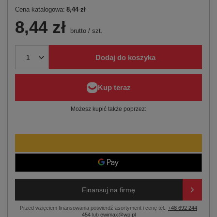
Cena katalogowa:
8,44 zł
8,44 zł
brutto
/
szt.
Dodaj do koszyka
Możesz kupić także poprzez:
Finansuj na firmę
Przed wzięciem finansowania potwierdź asortyment i cenę tel.:
+48 692 244
454
lub
ewimax@wp.pl