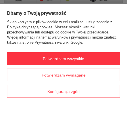
Dbamy o Twoją prywatność
Sklep korzysta z plików cookie w celu realizacji usług zgodnie z
Zamówienia
Polityką dotyczącą cookies
. Możesz określić warunki
przechowywania lub dostępu do cookie w Twojej przeglądarce.
Status zamówienia
Więcej informacji na temat warunków i prywatności można znaleźć
także na stronie
Prywatność i warunki Google
.
Śledzenie przesyłki
Chcę zareklamować produkt
Potwierdzam wszystkie
Chcę zwrócić produkt
Prawdziwe
Chcę wymienić towar
Potwierdzam wymagane
opinie klientów
4.8
/ 5.0
Kontakt
1793 opinii
Konfiguracja zgód
Konto
Regulaminy