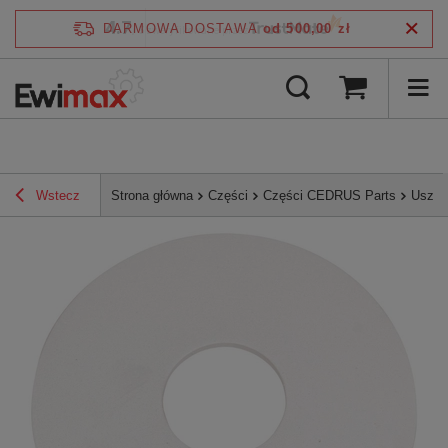
4.7
DARMOWA DOSTAWA
od 500,00 zł
/
5
zweryfikowane przez
Wstecz
Strona główna
Części
Części CEDRUS Parts
Uszcz