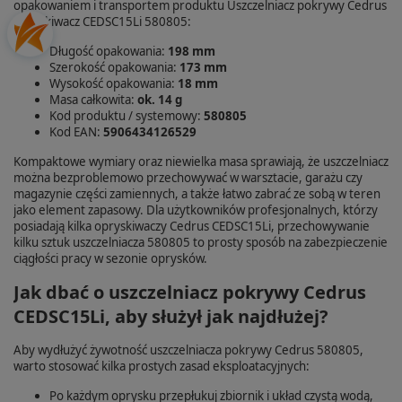
opakowaniem i transportem produktu Uszczelniacz pokrywy Cedrus
opryskiwacz CEDSC15Li 580805:
Długość opakowania:
198 mm
Szerokość opakowania:
173 mm
Wysokość opakowania:
18 mm
Masa całkowita:
ok. 14 g
Kod produktu / systemowy:
580805
Kod EAN:
5906434126529
Kompaktowe wymiary oraz niewielka masa sprawiają, że uszczelniacz
można bezproblemowo przechowywać w warsztacie, garażu czy
magazynie części zamiennych, a także łatwo zabrać ze sobą w teren
jako element zapasowy. Dla użytkowników profesjonalnych, którzy
posiadają kilka opryskiwaczy Cedrus CEDSC15Li, przechowywanie
kilku sztuk uszczelniacza 580805 to prosty sposób na zabezpieczenie
ciągłości pracy w sezonie oprysków.
Jak dbać o uszczelniacz pokrywy Cedrus
CEDSC15Li, aby służył jak najdłużej?
Aby wydłużyć żywotność uszczelniacza pokrywy Cedrus 580805,
warto stosować kilka prostych zasad eksploatacyjnych:
Po każdym oprysku przepłukuj zbiornik i układ czystą wodą,