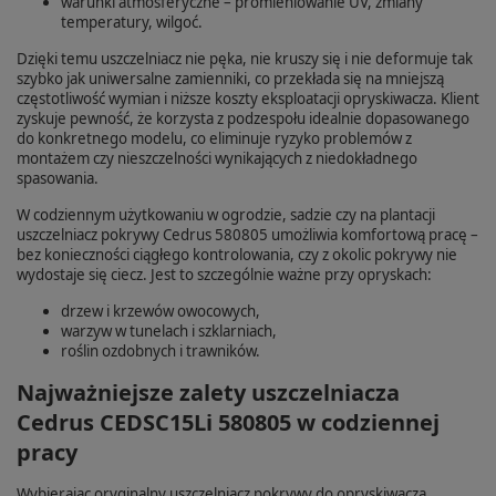
warunki atmosferyczne – promieniowanie UV, zmiany
temperatury, wilgoć.
Dzięki temu uszczelniacz nie pęka, nie kruszy się i nie deformuje tak
szybko jak uniwersalne zamienniki, co przekłada się na mniejszą
częstotliwość wymian i niższe koszty eksploatacji opryskiwacza. Klient
zyskuje pewność, że korzysta z podzespołu idealnie dopasowanego
do konkretnego modelu, co eliminuje ryzyko problemów z
montażem czy nieszczelności wynikających z niedokładnego
spasowania.
W codziennym użytkowaniu w ogrodzie, sadzie czy na plantacji
uszczelniacz pokrywy Cedrus 580805 umożliwia komfortową pracę –
bez konieczności ciągłego kontrolowania, czy z okolic pokrywy nie
wydostaje się ciecz. Jest to szczególnie ważne przy opryskach:
drzew i krzewów owocowych,
warzyw w tunelach i szklarniach,
roślin ozdobnych i trawników.
Najważniejsze zalety uszczelniacza
Cedrus CEDSC15Li 580805 w codziennej
pracy
Wybierając oryginalny uszczelniacz pokrywy do opryskiwacza