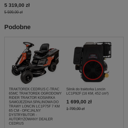
5 319,00 zł
5 599,00 zł
Podobne
TRAKTOREK CEDRUS C-TRAC
Silnik do traktorka Loncin
65MC TRAKTOREK OGRODOWY
LC1P92F (16 KM, 452 cm³)
RIDER TRAKTOR KOSIARKA
1 699,00 zł
SAMOJEZDNA SPALINOWA DO
TRAWY LONCIN LC1P75F 7 KM
1 799,00 zł
65 CM - OFICJALNY
DYSTRYBUTOR -
AUTORYZOWANY DEALER
CEDRUS