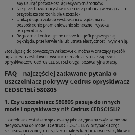
aby usunąć pozostałości agresywnych środków.
Nie przechowuj opryskiwacza z cieczą roboczą wewnątrz – to
przyspiesza starzenie się uszczelek.
Unikaj długotrwałego wystawiania urządzenia na
bezpośrednie promieniowanie słoneczne i wysoką
temperaturę.
Regularnie kontroluj stan uszczelki – jeśli pojawiają się
pęknięcia, przebarwienia lub utrata elastyczności, wymień ją.
Stosując się do powyższych wskazówek, można w znaczący sposób
ograniczyć częstotliwość wymian uszczelniacza oraz zapewnić
opryskiwaczowi Cedrus CEDSC15Li długą, bezawaryjną pracę.
FAQ – najczęściej zadawane pytania o
uszczelniacz pokrywy Cedrus opryskiwacz
CEDSC15Li 580805
1. Czy uszczelniacz 580805 pasuje do innych
modeli opryskiwaczy niż Cedrus CEDSC15Li?
Uszczelniacz został zaprojektowany jako oryginalna część zamienna
dedykowana do modelu Cedrus CEDSC15Li. W przypadku chęci
zastosowania w innym urządzeniu należy każdorazowo zweryfikować