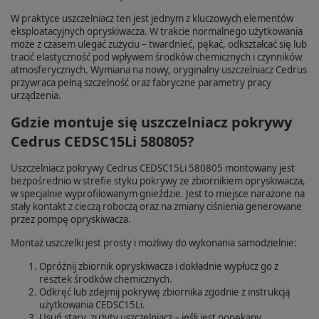
W praktyce uszczelniacz ten jest jednym z kluczowych elementów
eksploatacyjnych opryskiwacza. W trakcie normalnego użytkowania
może z czasem ulegać zużyciu – twardnieć, pękać, odkształcać się lub
tracić elastyczność pod wpływem środków chemicznych i czynników
atmosferycznych. Wymiana na nowy, oryginalny uszczelniacz Cedrus
przywraca pełną szczelność oraz fabryczne parametry pracy
urządzenia.
Gdzie montuje się uszczelniacz pokrywy
Cedrus CEDSC15Li 580805?
Uszczelniacz pokrywy Cedrus CEDSC15Li 580805 montowany jest
bezpośrednio w strefie styku pokrywy ze zbiornikiem opryskiwacza,
w specjalnie wyprofilowanym gnieździe. Jest to miejsce narażone na
stały kontakt z cieczą roboczą oraz na zmiany ciśnienia generowane
przez pompę opryskiwacza.
Montaż uszczelki jest prosty i możliwy do wykonania samodzielnie:
Opróżnij zbiornik opryskiwacza i dokładnie wypłucz go z
resztek środków chemicznych.
Odkręć lub zdejmij pokrywę zbiornika zgodnie z instrukcją
użytkowania CEDSC15Li.
Usuń stary, zużyty uszczelniacz – jeśli jest popękany,