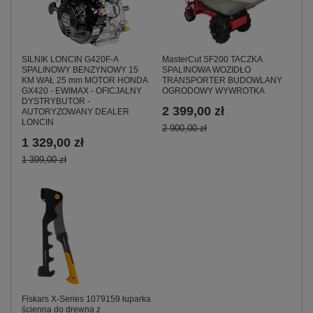
MasterCut SF200 TACZKA
SILNIK LONCIN G420F-A
SPALINOWA WOZIDŁO
SPALINOWY BENZYNOWY 15
TRANSPORTER BUDOWLANY
KM WAŁ 25 mm MOTOR HONDA
OGRODOWY WYWROTKA
GX420 - EWIMAX - OFICJALNY
DYSTRYBUTOR -
2 399,00 zł
AUTORYZOWANY DEALER
LONCIN
2 900,00 zł
1 329,00 zł
1 399,00 zł
Fiskars X‑Series 1079159 łuparka
ścienna do drewna z