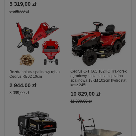
5 319,00 zł
5 599,00 zł
Cedrus C-TRAC 102HC Traktorek
Rozdrabniacz spalinowy rębak
ogrodowy kosiarka samojezdna
Cedrus RB02 10cm
spalinowa 18KM 102cm hydrostat
2 944,00 zł
kosz 245L
3 099,00 zł
10 829,00 zł
11 399,00 zł