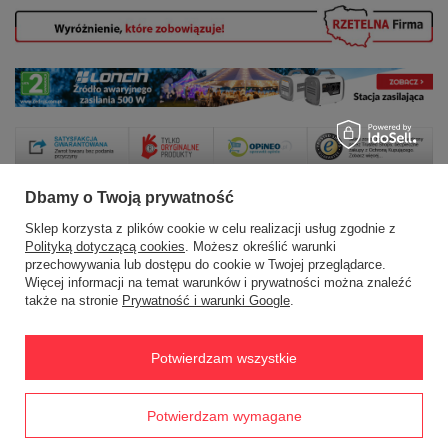
Dbamy o Twoją prywatność
Sklep korzysta z plików cookie w celu realizacji usług zgodnie z
Zamówienia
Polityką dotyczącą cookies
. Możesz określić warunki
przechowywania lub dostępu do cookie w Twojej przeglądarce.
Status zamówienia
Więcej informacji na temat warunków i prywatności można znaleźć
także na stronie
Prywatność i warunki Google
.
Śledzenie przesyłki
Chcę zareklamować produkt
Potwierdzam wszystkie
Chcę zwrócić produkt
Prawdziwe
Chcę wymienić towar
Potwierdzam wymagane
opinie klientów
4.8
/ 5.0
Kontakt