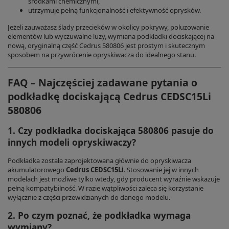
środkami chemicznymi,
utrzymuje pełną funkcjonalność i efektywność oprysków.
Jeżeli zauważasz ślady przecieków w okolicy pokrywy, poluzowanie
elementów lub wyczuwalne luzy, wymiana podkładki dociskającej na
nową, oryginalną część Cedrus 580806 jest prostym i skutecznym
sposobem na przywrócenie opryskiwacza do idealnego stanu.
FAQ – Najczęściej zadawane pytania o
podkładkę dociskającą Cedrus CEDSC15Li
580806
1. Czy podkładka dociskająca 580806 pasuje do
innych modeli opryskiwaczy?
Podkładka została zaprojektowana głównie do opryskiwacza
akumulatorowego
Cedrus CEDSC15Li
. Stosowanie jej w innych
modelach jest możliwe tylko wtedy, gdy producent wyraźnie wskazuje
pełną kompatybilność. W razie wątpliwości zaleca się korzystanie
wyłącznie z części przewidzianych do danego modelu.
2. Po czym poznać, że podkładka wymaga
wymiany?