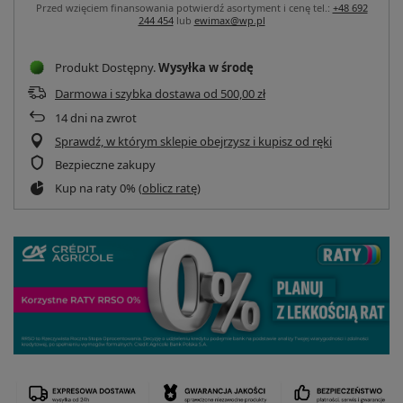
Przed wzięciem finansowania potwierdź asortyment i cenę tel.:
+48 692
244 454
lub
ewimax@wp.pl
Produkt Dostępny
Wysyłka
w środę
Darmowa i szybka dostawa
od
500,00 zł
14
dni na zwrot
Sprawdź, w którym sklepie obejrzysz i kupisz od ręki
Bezpieczne zakupy
Kup na raty 0% (
oblicz ratę
)