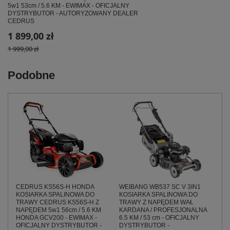
5w1 53cm / 5.6 KM - EWIMAX - OFICJALNY
DYSTRYBUTOR - AUTORYZOWANY DEALER
CEDRUS
1 899,00 zł
1 999,00 zł
Podobne
CEDRUS KS56S-H HONDA
WEIBANG WB537 SC V 3IN1
KOSIARKA SPALINOWA DO
KOSIARKA SPALINOWA DO
TRAWY CEDRUS KS56S-H Z
TRAWY Z NAPĘDEM WAŁ
NAPĘDEM 5w1 56cm / 5.6 KM
KARDANA / PROFESJONALNA
HONDA GCV200 - EWIMAX -
6.5 KM / 53 cm - OFICJALNY
OFICJALNY DYSTRYBUTOR -
DYSTRYBUTOR -