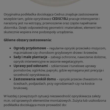
Oryginalna podkładka dociskająca Cedrus znajduje zastosowanie
wszędzie tam, gdzie opryskiwacz
CEDSC15Li
pracuje intensywnie i
narażony jest na wstrząsy, przenoszenie oraz częste napełnianie
zbiornika. Dzięki odpowiedniej geometrii i materiałowi, element ten
skutecznie wspiera inne podzespoły urządzenia.
Główne obszary zastosowania:
Ogrody przydomowe
– regularne opryski przeciwko mszycom,
mączniakowi czy chorobom grzybowym drzew i krzewów.
Sady i małe plantacje
– zabiegi ochronne, nawożenie dolistne,
opryski interwencyjne w sezonie wegetacyjnym.
Uprawy pod osłonami
– szklarniowe i tunelowe uprawy
pomidorów, ogórków, papryki, gdzie wymagana jest precyzja i
szczelność opryskiwacza.
Zastosowania wokół domu
– opryski przeciw chwastom na
ścieżkach, podjazdach, przy ogrodzeniach czy na kostce
brukowej.
W każdej z powyższych sytuacji niezawodność opryskiwacza zależy
m.in. od sprawnych elementów montażowych. Zużyta lub uszkodzona
podkładka dociskająca może prowadzić do: