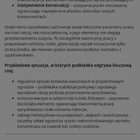
Usztywnienie konstrukcji
– usztywnia punkt mocowania,
ograniczając naprężenia w plastiku zbiornika i innych
komponentach.
Dzięki temu opryskiwacz zachowuje swoje fabryczne parametry pracy:
nie traci cieczy, nie rozszczelnia się, a jego elementy nie ulegają
przedwczesnemu zużyciu. To szczególnie ważne przy pracy z
preparatami ochrony roślin, gdzie każdy wyciek oznacza nie tylko
stratę środka, ale również ryzyko skażenia podłoża i kontaktu z
użytkownikiem.
Przykładowe sytuacje, w których podkładka odgrywa kluczową
rolę:
regularne opryski krzewów owocowych w przydomowym
ogrodzie – podkładka stabilizuje pokrywę i zapobiega
wyciekowi cieczy podczas przenoszenia opryskiwacza,
ochrona warzyw w szklarni lub tunelu foliowym – poprawnie
dociśnięte elementy zapewniają równomierną pracę
opryskiwacza i stałe ciśnienie robocze,
zabiegi herbicydowe na podjazdach, alejkach i wokół posesji –
szczelny układ ogranicza ryzyko niekontrolowanego wycieku
koncentratu na trawnik lub rośliny ozdobne.