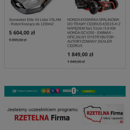
Sunseeker Elite X4 Lidar VSLAM
HONDA KOSIARKA SPALINOWA
- Robot Koszący do 1200m2
DO TRAWY CEDRUS KS51S-H Z
NAPĘDEM 5w1 51cm / 5.6 KM
5 604,00 zł
HONDA GCV200 - EWIMAX -
OFICJALNY DYSTRYBUTOR -
5 899,00 zł
AUTORYZOWANY DEALER
CEDRUS
1 849,00 zł
1 949,00 zł