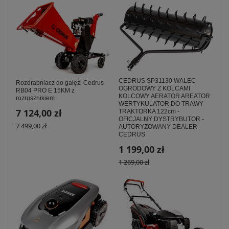
CEDRUS SP31130 WALEC
Rozdrabniacz do gałęzi Cedrus
OGRODOWY Z KOLCAMI
RB04 PRO E 15KM z
KOLCOWY AERATOR AREATOR
rozrusznikiem
WERTYKULATOR DO TRAWY
7 124,00 zł
TRAKTORKA 122cm -
OFICJALNY DYSTRYBUTOR -
7 499,00 zł
AUTORYZOWANY DEALER
CEDRUS
1 199,00 zł
1 269,00 zł