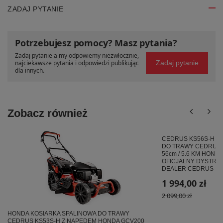
ZADAJ PYTANIE
Potrzebujesz pomocy? Masz pytania?
Zadaj pytanie a my odpowiemy niezwłocznie,
najciekawsze pytania i odpowiedzi publikując
Zadaj pytanie
dla innych.
Zobacz również
CEDRUS KS56S-H H
DO TRAWY CEDRUS 
56cm / 5.6 KM HONDA
OFICJALNY DYSTRY
DEALER CEDRUS
1 994,00 zł
2 099,00 zł
HONDA KOSIARKA SPALINOWA DO TRAWY
CEDRUS KS53S-H Z NAPĘDEM HONDA GCV200