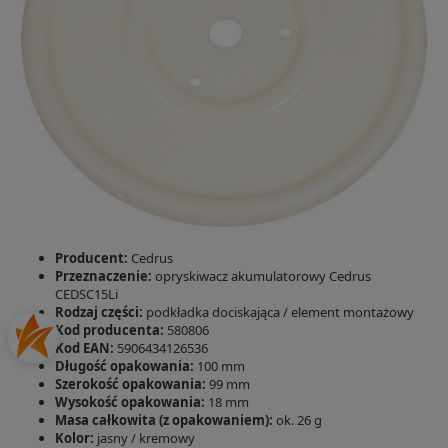
Producent:
Cedrus
Przeznaczenie:
opryskiwacz akumulatorowy Cedrus
CEDSC15Li
Rodzaj części:
podkładka dociskająca / element montażowy
Kod producenta:
580806
Kod EAN:
5906434126536
Długość opakowania:
100 mm
Szerokość opakowania:
99 mm
Wysokość opakowania:
18 mm
Masa całkowita (z opakowaniem):
ok. 26 g
Kolor:
jasny / kremowy