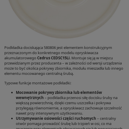
Podkładka dociskająca 580806 jest elementem konstrukcyjnym
przeznaczonym do konkretnego modelu opryskiwacza
akumulatorowego
Cedrus CEDSC15Li
. Montuje się ją w miejscu
przewidzianym przez producenta – w zależności od wersji urządzenia
może to być okolica pokrywy zbiornika, modułu mieszadła lub innego
elementu mocowanego centralną śrubą.
Typowe funkcje montażowe podkładki:
Mocowanie pokrywy zbiornika lub elementów
wewnętrznych
– podkładka przenosi siłę docisku śruby na
większą powierzchnię, dzięki czemu uszczelka i pokrywa
przylegają równomiernie, a opryskiwacz zachowuje szczelność
nawet przy intensywnym użytkowaniu.
Utrzymywanie osiowości części ruchomych
– centralny
otwór pomaga prowadzić śrubę lub trzpień w osi, co ma
znaczenie przy elementach obracających się lub poruszających.