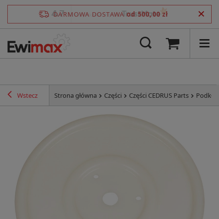
4.7
DARMOWA DOSTAWA
od 500,00 zł
/
5
zweryfikowane przez
Wstecz
Strona główna
Części
Części CEDRUS Parts
Podkład