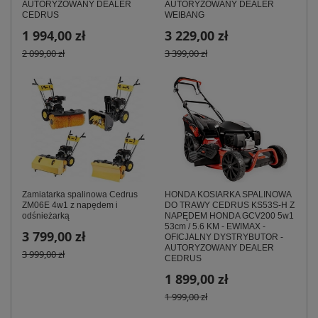
AUTORYZOWANY DEALER
AUTORYZOWANY DEALER
CEDRUS
WEIBANG
1 994,00 zł
3 229,00 zł
2 099,00 zł
3 399,00 zł
Zamiatarka spalinowa Cedrus
HONDA KOSIARKA SPALINOWA
ZM06E 4w1 z napędem i
DO TRAWY CEDRUS KS53S-H Z
odśnieżarką
NAPĘDEM HONDA GCV200 5w1
53cm / 5.6 KM - EWIMAX -
3 799,00 zł
OFICJALNY DYSTRYBUTOR -
AUTORYZOWANY DEALER
3 999,00 zł
CEDRUS
1 899,00 zł
1 999,00 zł