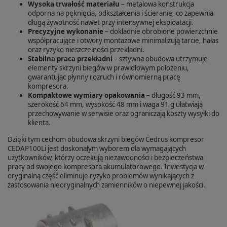
Wysoka trwałość materiału
– metalowa konstrukcja
odporna na pęknięcia, odkształcenia i ścieranie, co zapewnia
długą żywotność nawet przy intensywnej eksploatacji.
Precyzyjne wykonanie
– dokładnie obrobione powierzchnie
współpracujące i otwory montażowe minimalizują tarcie, hałas
oraz ryzyko nieszczelności przekładni.
Stabilna praca przekładni
– sztywna obudowa utrzymuje
elementy skrzyni biegów w prawidłowym położeniu,
gwarantując płynny rozruch i równomierną pracę
kompresora.
Kompaktowe wymiary opakowania
– długość 93 mm,
szerokość 64 mm, wysokość 48 mm i waga 91 g ułatwiają
przechowywanie w serwisie oraz ograniczają koszty wysyłki do
klienta.
Dzięki tym cechom obudowa skrzyni biegów Cedrus kompresor
CEDAP100Li jest doskonałym wyborem dla wymagających
użytkowników, którzy oczekują niezawodności i bezpieczeństwa
pracy od swojego kompresora akumulatorowego. Inwestycja w
oryginalną część eliminuje ryzyko problemów wynikających z
zastosowania nieoryginalnych zamienników o niepewnej jakości.