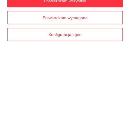
Potwierdzam wszystkie
Chcę zwrócić produkt
Chcę wymienić towar
Prawdziwe
Potwierdzam wymagane
opinie klientów
4.8
Kontakt
/ 5.0
1793 opinii
Konfiguracja zgód
Konto
Regulaminy
MOJE KONTO
W sklepie prezentujemy ceny brutto (z VAT).
Stawki VAT dla konsumentów z
kraju:
Polska
.
NASZE ODZNAKI