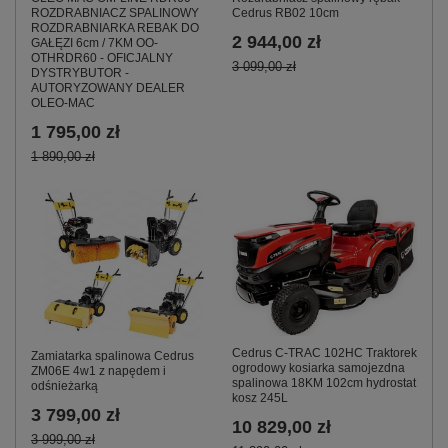
ROZDRABNIACZ SPALINOWY
Cedrus RB02 10cm
ROZDRABNIARKA REBAK DO
2 944,00 zł
GAŁĘZI 6cm / 7KM OO-
OTHRDR60 - OFICJALNY
3 099,00 zł
DYSTRYBUTOR -
AUTORYZOWANY DEALER
OLEO-MAC
1 795,00 zł
1 890,00 zł
Cedrus C-TRAC 102HC Traktorek
Zamiatarka spalinowa Cedrus
ogrodowy kosiarka samojezdna
ZM06E 4w1 z napędem i
spalinowa 18KM 102cm hydrostat
odśnieżarką
kosz 245L
3 799,00 zł
10 829,00 zł
3 999,00 zł