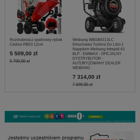
Weibang WBGB4313LC
Rozdrabniacz spalinowy rębak
Dmuchawa Turbina Do Liści z
Cedrus RB03 12cm
Napędem Weibang Intrepid 43
5 509,00 zł
BLP - EWIMAX - OFICJALNY
DYSTRYBUTOR -
5 799,00 zł
AUTORYZOWANY DEALER
WEIBANG
7 314,00 zł
7 699,00 zł