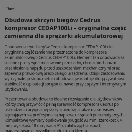
```html
Obudowa skrzyni biegów Cedrus
kompresor CEDAP100Li – oryginalna część
zamienna dla sprężarki akumulatorowej
Obudowa skrzyni biegów Cedrus kompresor CEDAP100Li to
oryginalna część zamienna przeznaczona do kompresora
akumulatorowego Cedrus CEDAP100Li. Element ten odpowiada za
solidne i precyzyjne mocowanie przekładni, chroni mechanizm
przeniesienia napędu przed uszkodzeniami mechanicznymi oraz
zapewnia prawidłową pracę całego urządzenia. Dzięki zastosowaniu
wytrzymałego stopu metalu obudowa gwarantuje długą żywotność i
stabilność eksploatacji sprężarki, nawet przy częstym i intensywnym
użytkowaniu.
Prezentowana obudowa to idealne rozwiązanie dla użytkowników,
którzy chcą przywrócić pełną sprawność kompresora Cedrus po
uszkodzeniu oryginalnej skrzyni biegów, a także dla serwisów
zajmujących się profesjonalną naprawą urządzeń pneumatycznych.
Kompaktowe wymiary opakowania (długość 93 mm, szerokość 64
mm, wysokość 48 mm, waga 91 g) ułatwiają transport,
magazynowanie i wysyłkę produktu do klienta.