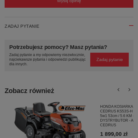
Wyślij opinię
ZADAJ PYTANIE
Potrzebujesz pomocy? Masz pytania?
Zadaj pytanie a my odpowiemy niezwłocznie,
Zadaj pytanie
najciekawsze pytania i odpowiedzi publikując
dla innych.
Zobacz również
HONDA KOSIARKA S
CEDRUS KS53S-H Z
5w1 53cm / 5.6 KM -
DYSTRYBUTOR - A
CEDRUS
1 899,00 zł