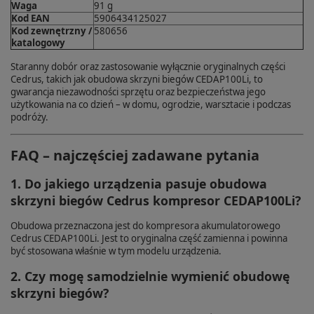
Waga
91 g
Kod EAN
5906434125027
Kod zewnętrzny /
580656
katalogowy
Staranny dobór oraz zastosowanie wyłącznie oryginalnych części
Cedrus, takich jak obudowa skrzyni biegów CEDAP100Li, to
gwarancja niezawodności sprzętu oraz bezpieczeństwa jego
użytkowania na co dzień – w domu, ogrodzie, warsztacie i podczas
podróży.
FAQ – najczęściej zadawane pytania
1. Do jakiego urządzenia pasuje obudowa
skrzyni biegów Cedrus kompresor CEDAP100Li?
Obudowa przeznaczona jest do kompresora akumulatorowego
Cedrus CEDAP100Li. Jest to oryginalna część zamienna i powinna
być stosowana właśnie w tym modelu urządzenia.
2. Czy mogę samodzielnie wymienić obudowę
skrzyni biegów?