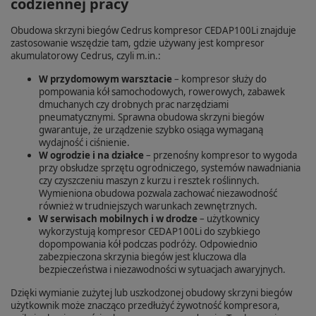
codziennej pracy
Obudowa skrzyni biegów Cedrus kompresor CEDAP100Li znajduje
zastosowanie wszędzie tam, gdzie używany jest kompresor
akumulatorowy Cedrus, czyli m.in.:
W przydomowym warsztacie
– kompresor służy do
pompowania kół samochodowych, rowerowych, zabawek
dmuchanych czy drobnych prac narzędziami
pneumatycznymi. Sprawna obudowa skrzyni biegów
gwarantuje, że urządzenie szybko osiąga wymaganą
wydajność i ciśnienie.
W ogrodzie i na działce
– przenośny kompresor to wygoda
przy obsłudze sprzętu ogrodniczego, systemów nawadniania
czy czyszczeniu maszyn z kurzu i resztek roślinnych.
Wymieniona obudowa pozwala zachować niezawodność
również w trudniejszych warunkach zewnętrznych.
W serwisach mobilnych i w drodze
– użytkownicy
wykorzystują kompresor CEDAP100Li do szybkiego
dopompowania kół podczas podróży. Odpowiednio
zabezpieczona skrzynia biegów jest kluczowa dla
bezpieczeństwa i niezawodności w sytuacjach awaryjnych.
Dzięki wymianie zużytej lub uszkodzonej obudowy skrzyni biegów
użytkownik może znacząco przedłużyć żywotność kompresora,