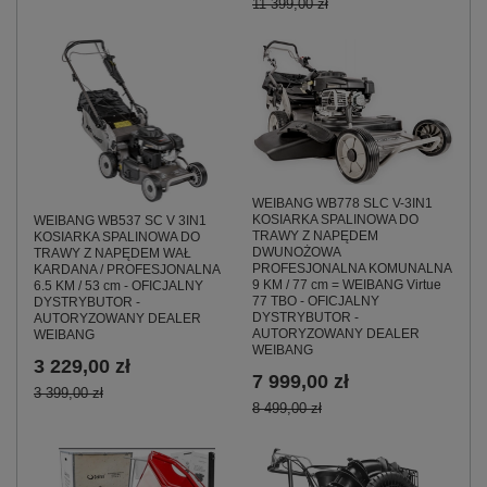
11 399,00 zł
WEIBANG WB778 SLC V-3IN1
KOSIARKA SPALINOWA DO
WEIBANG WB537 SC V 3IN1
TRAWY Z NAPĘDEM
KOSIARKA SPALINOWA DO
DWUNOŻOWA
TRAWY Z NAPĘDEM WAŁ
PROFESJONALNA KOMUNALNA
KARDANA / PROFESJONALNA
9 KM / 77 cm = WEIBANG Virtue
6.5 KM / 53 cm - OFICJALNY
77 TBO - OFICJALNY
DYSTRYBUTOR -
DYSTRYBUTOR -
AUTORYZOWANY DEALER
AUTORYZOWANY DEALER
WEIBANG
WEIBANG
3 229,00 zł
7 999,00 zł
3 399,00 zł
8 499,00 zł