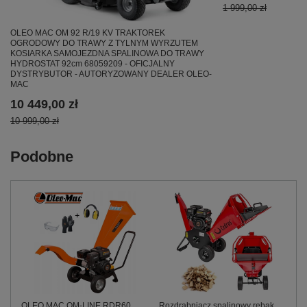
1 999,00 zł
OLEO MAC OM 92 R/19 KV TRAKTOREK
OGRODOWY DO TRAWY Z TYLNYM WYRZUTEM
KOSIARKA SAMOJEZDNA SPALINOWA DO TRAWY
HYDROSTAT 92cm 68059209 - OFICJALNY
DYSTRYBUTOR - AUTORYZOWANY DEALER OLEO-
MAC
10 449,00 zł
10 999,00 zł
Podobne
OLEO MAC OM-LINE RDR60
Rozdrabniacz spalinowy rębak