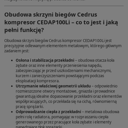
Obudowa skrzyni biegów Cedrus
kompresor CEDAP100Li – co to jest i jaką
pełni funkcję?
Obudowa skrzyni biegów Cedrus kompresor CEDAP100Li jest
precyzyjnie odlewanym elementem metalowym, którego głównym
zadaniem jest:
Osłona i stabilizacja przekładni
– obudowa otacza koła
zębate oraz inne elementy przeniesienia napędu,
zabezpieczając je przed uszkodzeniami mechanicznymi,
kurzem i zanieczyszczeniami powstającymi podczas
eksploatacji kompresora.
Utrzymanie właściwej geometrii układu
– odpowiednio
rozmieszczone otwory montażowe, gniazda i prowadnice
gwarantują idealne dopasowanie przekładni oraz elementów
współpracujących, co przekłada się na cichą, równomierną
pracę sprężarki.
Odprowadzanie ciepła z przekładni
– metalowa obudowa
pełni rolę radiatora, pomagając w rozpraszaniu ciepła
generowanego przez pracujące koła zębate i elementy
napędzające tłok sprężarki.