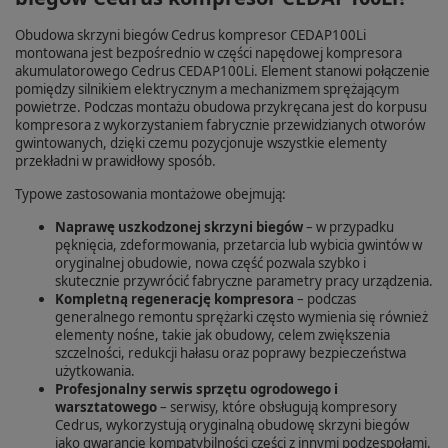
Obudowa skrzyni biegów Cedrus kompresor CEDAP100Li
montowana jest bezpośrednio w części napędowej kompresora
akumulatorowego Cedrus CEDAP100Li. Element stanowi połączenie
pomiędzy silnikiem elektrycznym a mechanizmem sprężającym
powietrze. Podczas montażu obudowa przykręcana jest do korpusu
kompresora z wykorzystaniem fabrycznie przewidzianych otworów
gwintowanych, dzięki czemu pozycjonuje wszystkie elementy
przekładni w prawidłowy sposób.
Typowe zastosowania montażowe obejmują:
Naprawę uszkodzonej skrzyni biegów
– w przypadku
pęknięcia, zdeformowania, przetarcia lub wybicia gwintów w
oryginalnej obudowie, nowa część pozwala szybko i
skutecznie przywrócić fabryczne parametry pracy urządzenia.
Kompletną regenerację kompresora
– podczas
generalnego remontu sprężarki często wymienia się również
elementy nośne, takie jak obudowy, celem zwiększenia
szczelności, redukcji hałasu oraz poprawy bezpieczeństwa
użytkowania.
Profesjonalny serwis sprzętu ogrodowego i
warsztatowego
– serwisy, które obsługują kompresory
Cedrus, wykorzystują oryginalną obudowę skrzyni biegów
jako gwarancję kompatybilności części z innymi podzespołami.