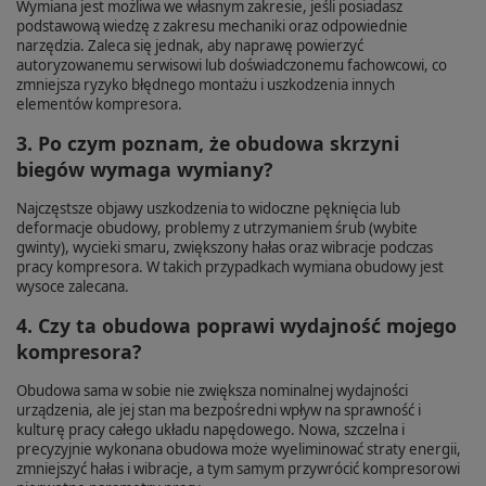
Wymiana jest możliwa we własnym zakresie, jeśli posiadasz
podstawową wiedzę z zakresu mechaniki oraz odpowiednie
narzędzia. Zaleca się jednak, aby naprawę powierzyć
autoryzowanemu serwisowi lub doświadczonemu fachowcowi, co
zmniejsza ryzyko błędnego montażu i uszkodzenia innych
elementów kompresora.
3. Po czym poznam, że obudowa skrzyni
biegów wymaga wymiany?
Najczęstsze objawy uszkodzenia to widoczne pęknięcia lub
deformacje obudowy, problemy z utrzymaniem śrub (wybite
gwinty), wycieki smaru, zwiększony hałas oraz wibracje podczas
pracy kompresora. W takich przypadkach wymiana obudowy jest
wysoce zalecana.
4. Czy ta obudowa poprawi wydajność mojego
kompresora?
Obudowa sama w sobie nie zwiększa nominalnej wydajności
urządzenia, ale jej stan ma bezpośredni wpływ na sprawność i
kulturę pracy całego układu napędowego. Nowa, szczelna i
precyzyjnie wykonana obudowa może wyeliminować straty energii,
zmniejszyć hałas i wibracje, a tym samym przywrócić kompresorowi