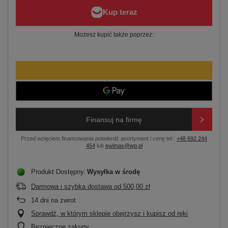
Możesz kupić także poprzez:
Finansuj na firmę
Przed wzięciem finansowania potwierdź asortyment i cenę tel.:
+48 692 244
454
lub
ewimax@wp.pl
Produkt Dostępny
Wysyłka
w środę
Darmowa i szybka dostawa
od
500,00 zł
14
dni na zwrot
Sprawdź, w którym sklepie obejrzysz i kupisz od ręki
Bezpieczne zakupy