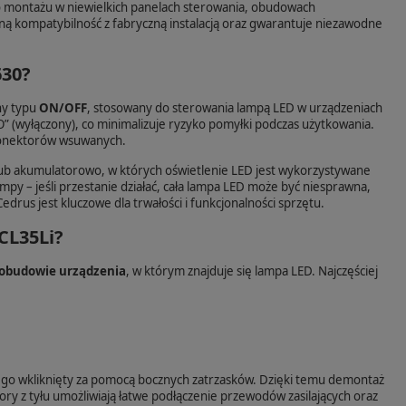
do montażu w niewielkich panelach sterowania, obudowach
ą kompatybilność z fabryczną instalacją oraz gwarantuje niezawodne
630?
ny typu
ON/OFF
, stosowany do sterowania lampą LED w urządzeniach
” (wyłączony), co minimalizuje ryzyko pomyłki podczas użytkowania.
konektorów wsuwanych.
lub akumulatorowo, w których oświetlenie LED jest wykorzystywane
mpy – jeśli przestanie działać, cała lampa LED może być niesprawna,
rus jest kluczowe dla trwałości i funkcjonalności sprzętu.
CL35Li?
 obudowie urządzenia
, w którym znajduje się lampa LED. Najczęściej
ego wkliknięty za pomocą bocznych zatrzasków. Dzięki temu demontaż
ory z tyłu umożliwiają łatwe podłączenie przewodów zasilających oraz