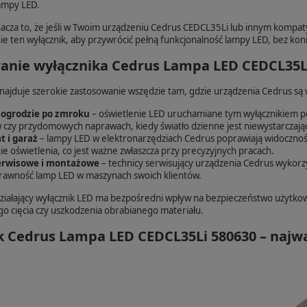
ampy LED.
acza to, że jeśli w Twoim urządzeniu Cedrus CEDCL35Li lub innym kompaty
e ten wyłącznik, aby przywrócić pełną funkcjonalność lampy LED, bez konie
anie wyłącznika Cedrus Lampa LED CEDCL35Li
znajduje szerokie zastosowanie wszędzie tam, gdzie urządzenia Cedrus s
 ogrodzie po zmroku
– oświetlenie LED uruchamiane tym wyłącznikiem po
czy przydomowych naprawach, kiedy światło dzienne jest niewystarczają
t i garaż
– lampy LED w elektronarzędziach Cedrus poprawiają widoczność 
ie oświetlenia, co jest ważne zwłaszcza przy precyzyjnych pracach.
erwisowe i montażowe
– technicy serwisujący urządzenia Cedrus wykorzy
rawność lamp LED w maszynach swoich klientów.
iałający wyłącznik LED ma bezpośredni wpływ na bezpieczeństwo użytkow
o cięcia czy uszkodzenia obrabianego materiału.
k Cedrus Lampa LED CEDCL35Li 580630 – najwa