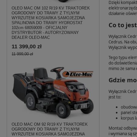
Dzięki kompakt
elektronarzędz
OLEO MAC OM 102 R/19 KV TRAKTOREK
działanie oświ
OGRODOWY DO TRAWY Z TYLNYM
WYRZUTEM KOSIARKA SAMOJEZDNA
SPALINOWA DO TRAWY HYDROSTAT
Co to je
102cm 68059009 - OFICJALNY
DYSTRYBUTOR - AUTORYZOWANY
Wyłącznik Cedr
DEALER OLEO-MAC
Cedrus. Na obu
11 399,00 zł
Wyłącznik wypo
11 999,00 zł
Tego typu elem
do doświetlenia
mimo że sama di
Gdzie mo
Wyłącznik Ced
jest to:
obudowa 
panel st
korpus l
OLEO MAC OM 92 R/19 KV TRAKTOREK
Montaż odbywa 
OGRODOWY DO TRAWY Z TYLNYM
i wymiana są sz
WYRZUTEM KOSIARKA SAMOJEZDNA