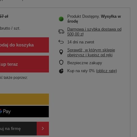
67 zł
Produkt Dostępny
Wysyłka
w
środę
brutto
/
szt.
Darmowa i szybka dostawa
od
500,00 zł
14
dni na zwrot
odaj do koszyka
Sprawdź, w którym sklepie
obejrzysz i kupisz od ręki
Bezpieczne zakupy
Kup na raty 0% (
oblicz ratę
)
ć także poprzez:
uj na firmę