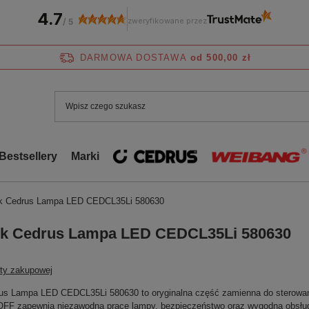
4.7
zweryfikowane przez
/
5
DARMOWA DOSTAWA
od 500,00 zł
Bestsellery
Marki
k Cedrus Lampa LED CEDCL35Li 580630
ik Cedrus Lampa LED CEDCL35Li 580630
sty zakupowej
us Lampa LED CEDCL35Li 580630 to oryginalna część zamienna do sterowani
FF zapewnia niezawodną pracę lampy, bezpieczeństwo oraz wygodną obsług