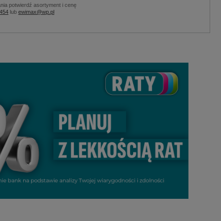
nia potwierdź asortyment i cenę
 454
lub
ewimax@wp.pl