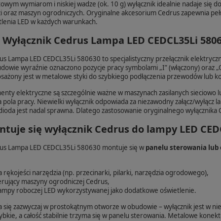
owym wymiarom i niskiej wadze (ok. 10 g) wyłącznik idealnie nadaje się 
i oraz maszyn ogrodniczych. Oryginalne akcesorium Cedrus zapewnia pełn
etlenia LED w każdych warunkach.
st Wyłącznik Cedrus Lampa LED CEDCL35Li 580
us Lampa LED CEDCL35Li 580630 to specjalistyczny przełącznik elektrycz
dowie wyraźnie oznaczono pozycje pracy symbolami „I” (włączony) oraz „O
sażony jest w metalowe styki do szybkiego podłączenia przewodów lub 
enty elektryczne są szczególnie ważne w maszynach zasilanych sieciowo 
 pola pracy. Niewielki wyłącznik odpowiada za niezawodny załącz/wyłącz la
oda jest nadal sprawna. Dlatego zastosowanie oryginalnego wyłącznika Ced
ntuje się wyłącznik Cedrus do lampy LED CED
rus Lampa LED CEDCL35Li 580630 montuje się w
panelu sterowania lub
rękojeści narzędzia (np. przecinarki, pilarki, narzędzia ogrodowego),
erujący maszyny ogrodniczej Cedrus,
ampy roboczej LED wykorzystywanej jako dodatkowe oświetlenie.
się zazwyczaj w prostokątnym otworze w obudowie – wyłącznik jest w ni
ybkie, a całość stabilnie trzyma się w panelu sterowania. Metalowe konekt