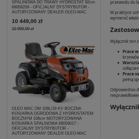
przewodu do l
SPALINOWA DO TRAWY HYDROSTAT 92cm
68059209 - OFICJALNY DYSTRYBUTOR -
W praktyce ozn
AUTORYZOWANY DEALER OLEO-MAC
wymienić właśni
10 449,00 zł
Zastosow
10 999,00 zł
Wyłącznik ten 
Prace w
krzewów 
Warszta
odłączen
Prace s
pełną sp
Odpowiednio dz
nieprawidłoweg
Wyłączni
OLEO MAC OM 109L/19 KV BOCZNA
KOSIARKA OGRODOWA Z HYDROSTATEM
BOCZNYM 108cm MOTORYZOWANA
KOSIARKA SPALINOWA 68059017 -
OFICJALNY DYSTRYBUTOR -
AUTORYZOWANY DEALER OLEO-MAC