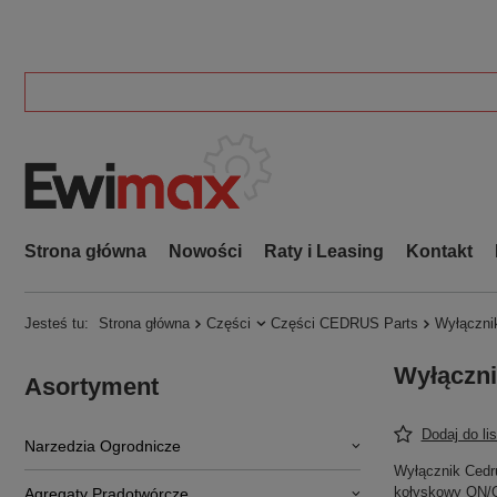
Strona główna
Nowości
Raty i Leasing
Kontakt
Jesteś tu:
Strona główna
Części
Części CEDRUS Parts
Wyłączni
Wyłączn
Asortyment
Dodaj do li
Narzedzia Ogrodnicze
Wyłącznik Cedr
kołyskowy ON/O
Agregaty Prądotwórcze