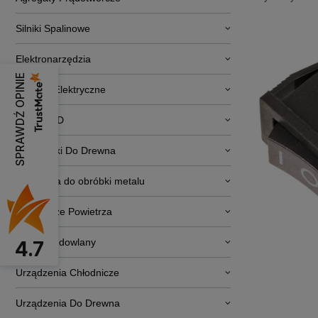
Silniki Spalinowe
Elektronarzędzia
SPRAWDŹ OPINIE
Pojazdy Elektryczne
RTV i AGD
Obrabiarki Do Drewna
Narzędzia do obróbki metalu
Osuszacze Powietrza
Sprzęt budowlany
4.7
Urządzenia Chłodnicze
Urządzenia Do Drewna