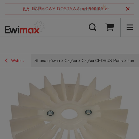
4.7
DARMOWA DOSTAWA
od 500,00 zł
/
5
zweryfikowane przez
Wstecz
Strona główna
Części
Części CEDRUS Parts
Lonci