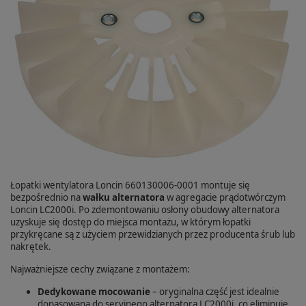
Łopatki wentylatora Loncin 660130006-0001 montuje się
bezpośrednio na
wałku alternatora
w agregacie prądotwórczym
Loncin LC2000i. Po zdemontowaniu osłony obudowy alternatora
uzyskuje się dostęp do miejsca montażu, w którym łopatki
przykręcane są z użyciem przewidzianych przez producenta śrub lub
nakrętek.
Najważniejsze cechy związane z montażem:
Dedykowane mocowanie
– oryginalna część jest idealnie
dopasowana do seryjnego alternatora LC2000i, co eliminuje