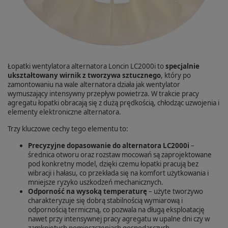
Łopatki wentylatora alternatora Loncin LC2000i to
specjalnie
ukształtowany wirnik z tworzywa sztucznego
, który po
zamontowaniu na wale alternatora działa jak wentylator
wymuszający intensywny przepływ powietrza. W trakcie pracy
agregatu łopatki obracają się z dużą prędkością, chłodząc uzwojenia i
elementy elektroniczne alternatora.
Trzy kluczowe cechy tego elementu to:
Precyzyjne dopasowanie do alternatora LC2000i
–
średnica otworu oraz rozstaw mocowań są zaprojektowane
pod konkretny model, dzięki czemu łopatki pracują bez
wibracji i hałasu, co przekłada się na komfort użytkowania i
mniejsze ryzyko uszkodzeń mechanicznych.
Odporność na wysoką temperaturę
– użyte tworzywo
charakteryzuje się dobrą stabilnością wymiarową i
odpornością termiczną, co pozwala na długą eksploatację
nawet przy intensywnej pracy agregatu w upalne dni czy w
zamkniętych pomieszczeniach gospodarczych.