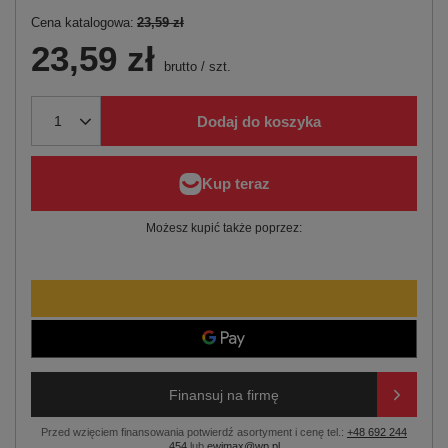
Cena katalogowa:
23,59 zł
23,59 zł
brutto
/
szt.
Dodaj do koszyka
Możesz kupić także poprzez:
Finansuj na firmę
Przed wzięciem finansowania potwierdź asortyment i cenę tel.:
+48 692 244
454
lub
ewimax@wp.pl