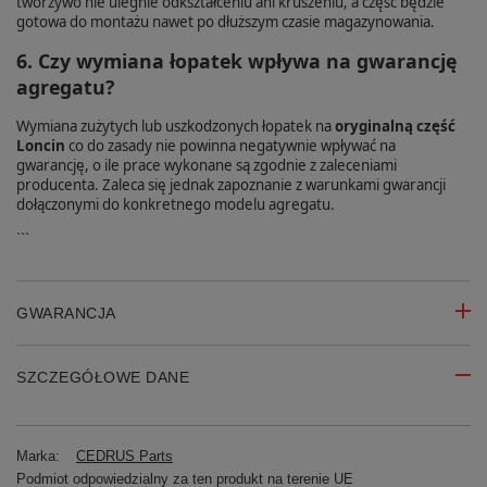
tworzywo nie ulegnie odkształceniu ani kruszeniu, a część będzie
gotowa do montażu nawet po dłuższym czasie magazynowania.
6. Czy wymiana łopatek wpływa na gwarancję
agregatu?
Wymiana zużytych lub uszkodzonych łopatek na
oryginalną część
Loncin
co do zasady nie powinna negatywnie wpływać na
gwarancję, o ile prace wykonane są zgodnie z zaleceniami
producenta. Zaleca się jednak zapoznanie z warunkami gwarancji
dołączonymi do konkretnego modelu agregatu.
```
GWARANCJA
SZCZEGÓŁOWE DANE
Marka:
CEDRUS Parts
Podmiot odpowiedzialny za ten produkt na terenie UE