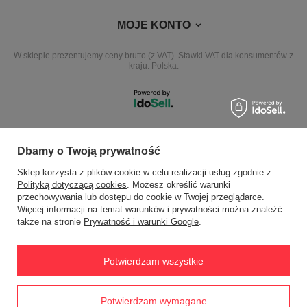
MOJE KONTO
W sklepie prezentujemy ceny brutto (z VAT).
Stawki VAT dla konsumentów z
kraju:
Polska
.
NASZE ODZNAKI
Dbamy o Twoją prywatność
Sklep korzysta z plików cookie w celu realizacji usług zgodnie z
wyróżnienia są przyznawane przez
Polityką dotyczącą cookies
. Możesz określić warunki
przechowywania lub dostępu do cookie w Twojej przeglądarce.
Więcej informacji na temat warunków i prywatności można znaleźć
także na stronie
Prywatność i warunki Google
.
Potwierdzam wszystkie
ul. Zamkowa 3 64-330 Opalenica
ewimax@wp.pl
EWIMAX
,
Jana Kasprowicza 24
,
64-330
Opalenica
Prawdziwe
Potwierdzam wymagane
opinie klientów