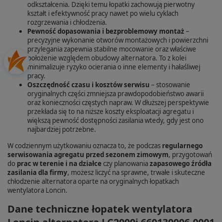
odkształcenia. Dzięki temu łopatki zachowują pierwotny
kształt i efektywność pracy nawet po wielu cyklach
rozgrzewania i chłodzenia.
Pewność dopasowania i bezproblemowy montaż
–
precyzyjne wykonanie otworów montażowych i powierzchni
przylegania zapewnia stabilne mocowanie oraz właściwe
położenie względem obudowy alternatora. To z kolei
minimalizuje ryzyko ocierania o inne elementy i hałaśliwej
pracy.
Oszczędność czasu i kosztów serwisu
– stosowanie
oryginalnych części zmniejsza prawdopodobieństwo awarii
oraz konieczności częstych napraw. W dłuższej perspektywie
przekłada się to na niższe koszty eksploatacji agregatu i
większą pewność dostępności zasilania wtedy, gdy jest ono
najbardziej potrzebne.
W codziennym użytkowaniu oznacza to, że podczas
regularnego
serwisowania agregatu przed sezonem zimowym
, przygotowań
do
prac w terenie i na działce
czy planowania
zapasowego źródła
zasilania dla firmy
, możesz liczyć na sprawne, trwałe i skuteczne
chłodzenie alternatora oparte na oryginalnych łopatkach
wentylatora Loncin.
Dane techniczne łopatek wentylatora