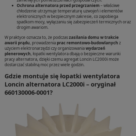
Ochrona alternatora przed przegrzaniem
– właściwe
chłodzenie utrzymuje temperaturę uzwojeń i elementów
elektronicznych w bezpiecznym zakresie, co zapobiega
spadkom mocy, wyłączaniu się zabezpieczeń termicznych oraz
drogim awariom.
W praktyce oznacza to, że podczas
zasilania domu w trakcie
awarii prądu
, prowadzenia
prac remontowo-budowlanych
z
użyciem elektronarzędzi czy organizowania
wydarzeń
plenerowych
, łopatki wentylatora dbają o bezpieczne warunki
pracy alternatora, dzięki czemu agregat Loncin LC2000i może
dostarczać stabilną moc przez wiele godzin.
Gdzie montuje się łopatki wentylatora
Loncin alternatora LC2000i – oryginał
660130006-0001?