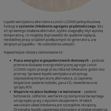
Łopatki wentylatora alternatora Loncin LC2000i pełnią kluczową
funkcję w
systemie chłodzenia agregatu prądotwórczego
. Bez
ich sprawnego działania alternator szybko osiągnąłby zbyt wysoką
temperaturę, co mogłoby doprowadzić do spadków napięcia,
niestabilnej pracy urządzeń podłączonych do generatora, a w
skrajnym przypadku – do uszkodzenia uzwojeń.
Najważniejsze obszary zastosowania to:
Praca awaryjna w gospodarstwach domowych
– podczas
przerw w dostawie energii elektrycznej agregat Loncin
LC2000i często pracuje przez kilka lub kilkanaście godzin bez
przerwy. Sprawne łopatki wentylatora utrzymują
odpowiednią temperaturę alternatora, co zapewnia
bezpieczne zasilanie lodówki, pieca CO, oświetlenia oraz
sprzętu RTV.
Wsparcie na placu budowy i w warsztacie
– zasilanie
betoniarek, szlifierek, wiertarek czy kompresorów wymaga
od agregatu pracy z wysokim obciążeniem. W takich
warunkach układ chłodzenia jest szczególnie obciążony.
Oryginalne łopatki zapewniają intensywny przepływ powietrza