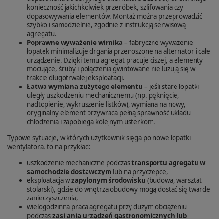
konieczność jakichkolwiek przeróbek, szlifowania czy
dopasowywania elementów. Montaż można przeprowadzić
szybko i samodzielnie, zgodnie z instrukcją serwisową
agregatu.
Poprawne wyważenie wirnika
– fabryczne wyważenie
łopatek minimalizuje drgania przenoszone na alternator i całe
urządzenie. Dzięki temu agregat pracuje ciszej, a elementy
mocujące, śruby i połączenia gwintowane nie luzują się w
trakcie długotrwałej eksploatacji.
Łatwa wymiana zużytego elementu
– jeśli stare łopatki
uległy uszkodzeniu mechanicznemu (np. pęknięcie,
nadtopienie, wykruszenie listków), wymiana na nowy,
oryginalny element przywraca pełną sprawność układu
chłodzenia i zapobiega kolejnym usterkom.
Typowe sytuacje, w których użytkownik sięga po nowe łopatki
wentylatora, to na przykład:
uszkodzenie mechaniczne podczas
transportu agregatu w
samochodzie dostawczym
lub na przyczepce,
eksploatacja w
zapy­lonym środowisku
(budowa, warsztat
stolarski), gdzie do wnętrza obudowy mogą dostać się twarde
zanieczyszczenia,
wielogodzinna praca agregatu przy dużym obciążeniu
podczas
zasilania urządzeń gastronomicznych lub