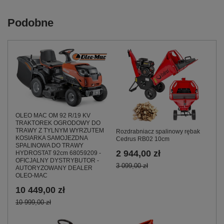
Podobne
OLEO MAC OM 92 R/19 KV
TRAKTOREK OGRODOWY DO
TRAWY Z TYLNYM WYRZUTEM
Rozdrabniacz spalinowy rębak
KOSIARKA SAMOJEZDNA
Cedrus RB02 10cm
SPALINOWA DO TRAWY
2 944,00 zł
HYDROSTAT 92cm 68059209 -
OFICJALNY DYSTRYBUTOR -
3 099,00 zł
AUTORYZOWANY DEALER
OLEO-MAC
10 449,00 zł
10 999,00 zł