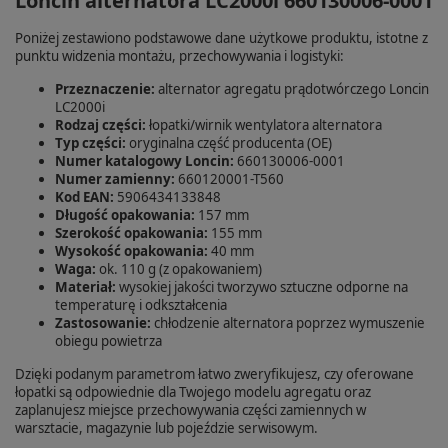
Loncin alternatora LC2000i 660130006-0001
Poniżej zestawiono podstawowe dane użytkowe produktu, istotne z
punktu widzenia montażu, przechowywania i logistyki:
Przeznaczenie:
alternator agregatu prądotwórczego Loncin
LC2000i
Rodzaj części:
łopatki/wirnik wentylatora alternatora
Typ części:
oryginalna część producenta (OE)
Numer katalogowy Loncin:
660130006-0001
Numer zamienny:
660120001-T560
Kod EAN:
5906434133848
Długość opakowania:
157 mm
Szerokość opakowania:
155 mm
Wysokość opakowania:
40 mm
Waga:
ok. 110 g (z opakowaniem)
Materiał:
wysokiej jakości tworzywo sztuczne odporne na
temperaturę i odkształcenia
Zastosowanie:
chłodzenie alternatora poprzez wymuszenie
obiegu powietrza
Dzięki podanym parametrom łatwo zweryfikujesz, czy oferowane
łopatki są odpowiednie dla Twojego modelu agregatu oraz
zaplanujesz miejsce przechowywania części zamiennych w
warsztacie, magazynie lub pojeździe serwisowym.