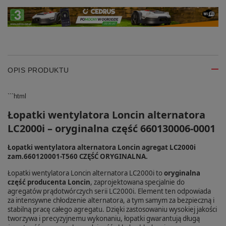
OPIS PRODUKTU
```html
Łopatki wentylatora Loncin alternatora
LC2000i – oryginalna część 660130006-0001
Łopatki wentylatora alternatora Loncin agregat LC2000i
zam.660120001-T560 CZĘŚĆ ORYGINALNA.
Łopatki wentylatora Loncin alternatora LC2000i to
oryginalna
część producenta Loncin
, zaprojektowana specjalnie do
agregatów prądotwórczych serii LC2000i. Element ten odpowiada
za intensywne chłodzenie alternatora, a tym samym za bezpieczną i
stabilną pracę całego agregatu. Dzięki zastosowaniu wysokiej jakości
tworzywa i precyzyjnemu wykonaniu, łopatki gwarantują długą