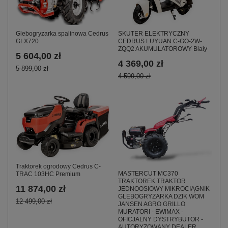
Glebogryzarka spalinowa Cedrus
SKUTER ELEKTRYCZNY
GLX720
CEDRUS LUYUAN C-GO-2W-
ZQQ2 AKUMULATOROWY Biały
5 604,00 zł
4 369,00 zł
5 899,00 zł
4 599,00 zł
Traktorek ogrodowy Cedrus C-
MASTERCUT MC370
TRAC 103HC Premium
TRAKTOREK TRAKTOR
11 874,00 zł
JEDNOOSIOWY MIKROCIĄGNIK
GLEBOGRYZARKA DZIK WOM
12 499,00 zł
JANSEN AGRO GRILLO
MURATORI - EWIMAX -
OFICJALNY DYSTRYBUTOR -
AUTORYZOWANY DEALER