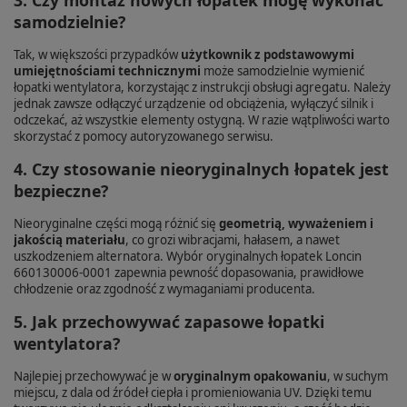
3. Czy montaż nowych łopatek mogę wykonać
samodzielnie?
Tak, w większości przypadków
użytkownik z podstawowymi
umiejętnościami technicznymi
może samodzielnie wymienić
łopatki wentylatora, korzystając z instrukcji obsługi agregatu. Należy
jednak zawsze odłączyć urządzenie od obciążenia, wyłączyć silnik i
odczekać, aż wszystkie elementy ostygną. W razie wątpliwości warto
skorzystać z pomocy autoryzowanego serwisu.
4. Czy stosowanie nieoryginalnych łopatek jest
bezpieczne?
Nieoryginalne części mogą różnić się
geometrią, wyważeniem i
jakością materiału
, co grozi wibracjami, hałasem, a nawet
uszkodzeniem alternatora. Wybór oryginalnych łopatek Loncin
660130006-0001 zapewnia pewność dopasowania, prawidłowe
chłodzenie oraz zgodność z wymaganiami producenta.
5. Jak przechowywać zapasowe łopatki
wentylatora?
Najlepiej przechowywać je w
oryginalnym opakowaniu
, w suchym
miejscu, z dala od źródeł ciepła i promieniowania UV. Dzięki temu