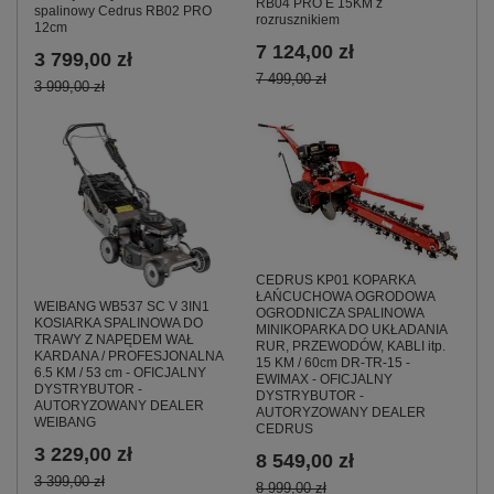
RB04 PRO E 15KM z
spalinowy Cedrus RB02 PRO
rozrusznikiem
12cm
7 124,00 zł
3 799,00 zł
7 499,00 zł
3 999,00 zł
CEDRUS KP01 KOPARKA
ŁAŃCUCHOWA OGRODOWA
WEIBANG WB537 SC V 3IN1
OGRODNICZA SPALINOWA
KOSIARKA SPALINOWA DO
MINIKOPARKA DO UKŁADANIA
TRAWY Z NAPĘDEM WAŁ
RUR, PRZEWODÓW, KABLI itp.
KARDANA / PROFESJONALNA
15 KM / 60cm DR-TR-15 -
6.5 KM / 53 cm - OFICJALNY
EWIMAX - OFICJALNY
DYSTRYBUTOR -
DYSTRYBUTOR -
AUTORYZOWANY DEALER
AUTORYZOWANY DEALER
WEIBANG
CEDRUS
3 229,00 zł
8 549,00 zł
3 399,00 zł
8 999,00 zł