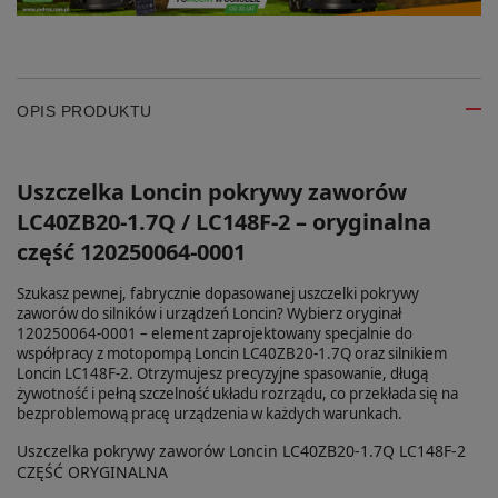
OPIS PRODUKTU
Uszczelka Loncin pokrywy zaworów
LC40ZB20-1.7Q / LC148F-2 – oryginalna
część 120250064-0001
Szukasz pewnej, fabrycznie dopasowanej uszczelki pokrywy
zaworów do silników i urządzeń Loncin? Wybierz oryginał
120250064-0001 – element zaprojektowany specjalnie do
współpracy z motopompą Loncin LC40ZB20-1.7Q oraz silnikiem
Loncin LC148F-2. Otrzymujesz precyzyjne spasowanie, długą
żywotność i pełną szczelność układu rozrządu, co przekłada się na
bezproblemową pracę urządzenia w każdych warunkach.
Uszczelka pokrywy zaworów Loncin LC40ZB20-1.7Q LC148F-2
CZĘŚĆ ORYGINALNA