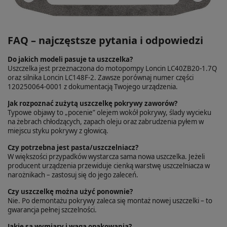
FAQ – najczęstsze pytania i odpowiedzi
Do jakich modeli pasuje ta uszczelka?
Uszczelka jest przeznaczona do motopompy Loncin LC40ZB20-1.7Q
oraz silnika Loncin LC148F-2. Zawsze porównaj numer części
120250064-0001 z dokumentacją Twojego urządzenia.
Jak rozpoznać zużytą uszczelkę pokrywy zaworów?
Typowe objawy to „pocenie” olejem wokół pokrywy, ślady wycieku
na żebrach chłodzących, zapach oleju oraz zabrudzenia pyłem w
miejscu styku pokrywy z głowicą.
Czy potrzebna jest pasta/uszczelniacz?
W większości przypadków wystarcza sama nowa uszczelka. Jeżeli
producent urządzenia przewiduje cienką warstwę uszczelniacza w
narożnikach – zastosuj się do jego zaleceń.
Czy uszczelkę można użyć ponownie?
Nie. Po demontażu pokrywy zaleca się montaż nowej uszczelki – to
gwarancja pełnej szczelności.
Jakie są wymiary i waga opakowania?