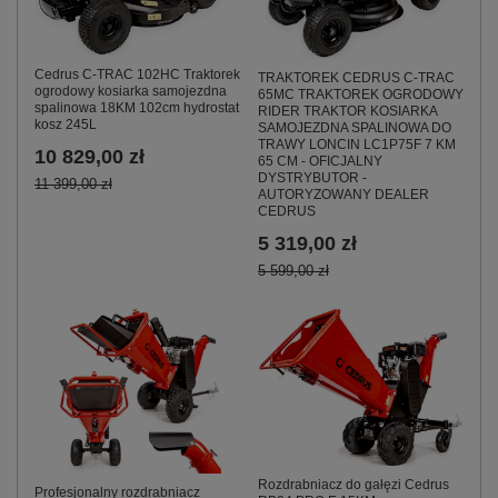
Cedrus C-TRAC 102HC Traktorek
TRAKTOREK CEDRUS C-TRAC
ogrodowy kosiarka samojezdna
65MC TRAKTOREK OGRODOWY
spalinowa 18KM 102cm hydrostat
RIDER TRAKTOR KOSIARKA
kosz 245L
SAMOJEZDNA SPALINOWA DO
TRAWY LONCIN LC1P75F 7 KM
10 829,00 zł
65 CM - OFICJALNY
DYSTRYBUTOR -
11 399,00 zł
AUTORYZOWANY DEALER
CEDRUS
5 319,00 zł
5 599,00 zł
Rozdrabniacz do gałęzi Cedrus
Profesjonalny rozdrabniacz