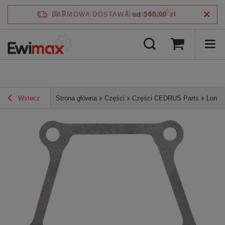
4.7
DARMOWA DOSTAWA
od 500,00 zł
/
5
zweryfikowane przez
Wstecz
Strona główna
Części
Części CEDRUS Parts
Lonci