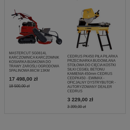
MASTERCUT SG0814L
CEDRUS PK450 PIŁA PILARKA
KARCZOWNICA KARCZOWNIK
PRZECINARKA BUDOWLANA
KOSIARKA BIJAKOWA DO
STOŁOWA DO CIĘCIA KOSTKI
TRAWY ZAROŚLI OGRODOWA
SILKI CEGIEŁ BETONU
SPALINOWA 86CM 13KM
KAMIENIA 450mm CEDRUS
17 498,00 zł
CEDPK450 - EWIMAX -
OFICJALNY DYSTRYBUTOR -
18 500,00 zł
AUTORYZOWANY DEALER
CEDRUS
3 229,00 zł
3 399,00 zł