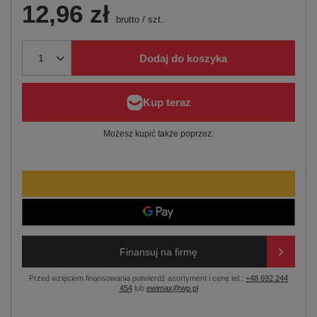
12,96 zł
brutto
/
szt.
Dodaj do koszyka
Możesz kupić także poprzez:
Finansuj na firmę
Przed wzięciem finansowania potwierdź asortyment i cenę tel.:
+48 692 244
454
lub
ewimax@wp.pl