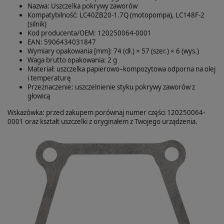
Nazwa: Uszczelka pokrywy zaworów
Kompatybilność: LC40ZB20-1.7Q (motopompa), LC148F-2
(silnik)
Kod producenta/OEM: 120250064-0001
EAN: 5906434031847
Wymiary opakowania [mm]: 74 (dł.) × 57 (szer.) × 6 (wys.)
Waga brutto opakowania: 2 g
Materiał: uszczelka papierowo–kompozytowa odporna na olej
i temperaturę
Przeznaczenie: uszczelnienie styku pokrywy zaworów z
głowicą
Wskazówka: przed zakupem porównaj numer części 120250064-
0001 oraz kształt uszczelki z oryginałem z Twojego urządzenia.