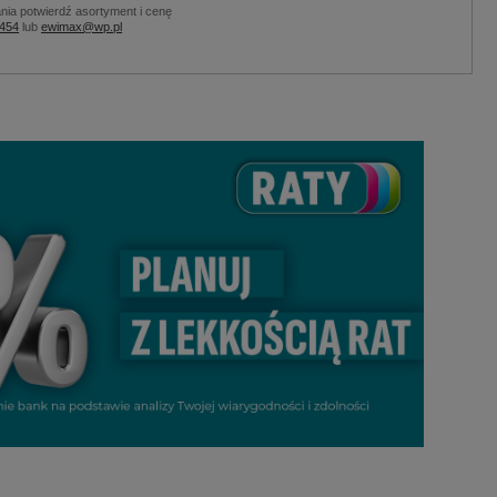
nia potwierdź asortyment i cenę
 454
lub
ewimax@wp.pl