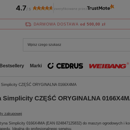
4.7
zweryfikowane przez
/
5
DARMOWA DOSTAWA
od 500,00 zł
Bestsellery
Marki
a Simplicity CZĘŚĆ ORYGINALNA 0166X4MA
a Simplicity CZĘŚĆ ORYGINALNA 0166X4
sty zakupowej
ężyna Simplicity 0166X4MA (EAN 024847125832) do maszyn ogrodowych i kom
napędu. Idealna do profesjonalnego serwisu.