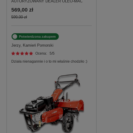
AUTORYZOWANY DEALER OLEO-MAC
569,00 zł
599,00 zł
Potwierdzona zakupem
Jerzy, Kamień Pomorski
Ocena:
5
/5
Działa nienagannie i o to mi właśnie chodziło :)