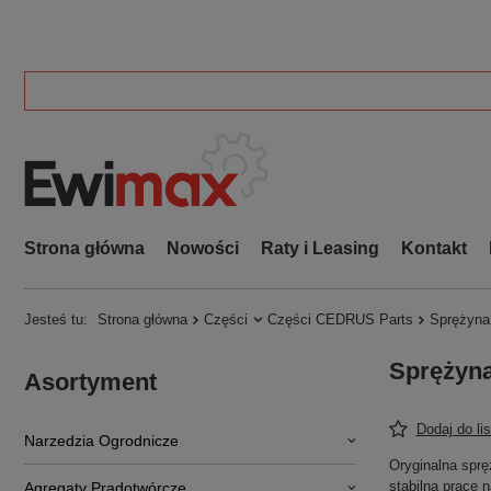
Strona główna
Nowości
Raty i Leasing
Kontakt
Jesteś tu:
Strona główna
Części
Części CEDRUS Parts
Sprężyn
Sprężyn
Asortyment
Dodaj do li
Narzedzia Ogrodnicze
Oryginalna spr
stabilną pracę 
Agregaty Prądotwórcze