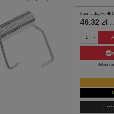
Cena katalogowa:
46,3
46,32 zł
bru
D
Możesz kupi
Finans