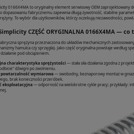
icity 0166X4MA to oryginalny element serwisowy OEM zaprojektowany d
ięki dopasowaniu fabrycznemu zapewnia długą żywotność, stabilne parame
ężyny. To wybór dla użytkowników, którzy oczekują niezawodności, powtarz
Simplicity CZĘŚĆ ORYGINALNA 0166X4MA — co to 
bryczna sprężyna przeznaczona do układów mechanicznych zastosowanych
hanizmy hamulca czy sprzęgła). Jako część oryginalna powstaje według spe
działanie pod obciążeniem.
jna charakterystyka sprężystości
— stała siła działania zgodna z pro
dbicie” dźwigni po zwolnieniu.
 powtarzalność wymiarowa
— swobodny, beznaporowy montaż w gniazda
go, brak konieczności przeróbek.
ć eksploatacyjna
— odporność na wielokrotne cykle pracy; przykłady: in
nej.