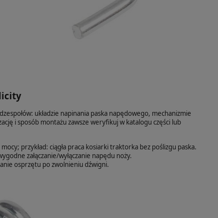
icity
dzespołów: układzie napinania paska napędowego, mechanizmie
zację i sposób montażu zawsze weryfikuj w katalogu części lub
cy; przykład: ciągła praca kosiarki traktorka bez poślizgu paska.
wygodne załączanie/wyłączanie napędu noży.
nie osprzętu po zwolnieniu dźwigni.