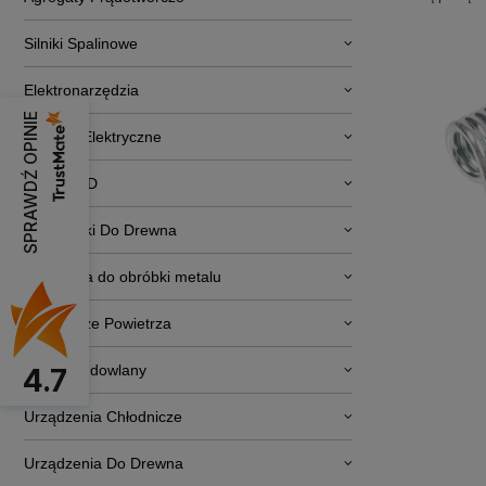
Silniki Spalinowe
Elektronarzędzia
SPRAWDŹ OPINIE
Pojazdy Elektryczne
RTV i AGD
Obrabiarki Do Drewna
Narzędzia do obróbki metalu
Osuszacze Powietrza
Sprzęt budowlany
4.7
Urządzenia Chłodnicze
Urządzenia Do Drewna