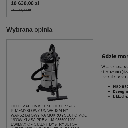
10 630,00 zł
11 190,00 zł
Wybrana opinia
Gdzie mon
W zależności 
sterowania (dźw
instrukcji obs
Napinac
Dźwignie
Układ h
OLEO MAC OMV 31 NE ODKURZACZ
PRZEMYSŁOWY UNIWERSALNY
WARSZTATOWY NA MOKRO i SUCHO MOC
1600W KLASA PREMIUM 9355001200
EWIMAX-OFICJALNY DYSTRYBUTOR -