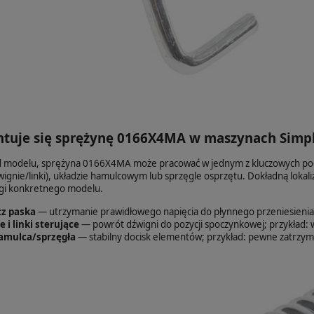
tuje się sprężynę 0166X4MA w maszynach Simpl
od modelu, sprężyna 0166X4MA może pracować w jednym z kluczowych po
ignie/linki), układzie hamulcowym lub sprzęgle osprzętu. Dokładną lokali
ługi konkretnego modelu.
z paska
— utrzymanie prawidłowego napięcia do płynnego przeniesienia mo
 i linki sterujące
— powrót dźwigni do pozycji spoczynkowej; przykład: 
amulca/sprzęgła
— stabilny docisk elementów; przykład: pewne zatrzyma