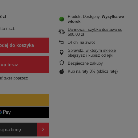
2 zł
Produkt Dostępny
Wysyłka
we
wtorek
tto
/
szt.
Darmowa i szybka dostawa
od
500,00 zł
14
dni na zwrot
odaj do koszyka
Sprawdź, w którym sklepie
obejrzysz i kupisz od ręki
Bezpieczne zakupy
Kup na raty 0% (
oblicz ratę
)
ć także poprzez:
uj na firmę