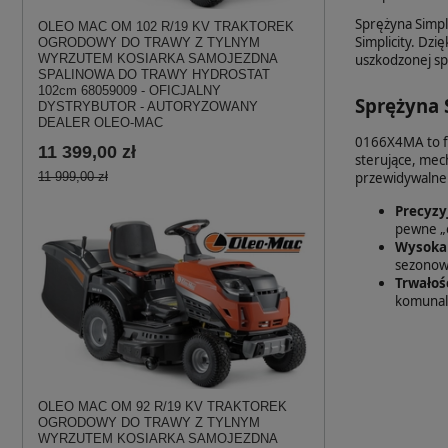
Sprężyna Simpl
OLEO MAC OM 102 R/19 KV TRAKTOREK
Simplicity. Dz
OGRODOWY DO TRAWY Z TYLNYM
uszkodzonej spr
WYRZUTEM KOSIARKA SAMOJEZDNA
SPALINOWA DO TRAWY HYDROSTAT
102cm 68059009 - OFICJALNY
Sprężyna 
DYSTRYBUTOR - AUTORYZOWANY
DEALER OLEO-MAC
0166X4MA to fa
11 399,00 zł
sterujące, mec
przewidywalne 
11 999,00 zł
Precyzy
pewne „o
Wysoka
sezonowe
Trwałoś
komunal
OLEO MAC OM 92 R/19 KV TRAKTOREK
OGRODOWY DO TRAWY Z TYLNYM
WYRZUTEM KOSIARKA SAMOJEZDNA