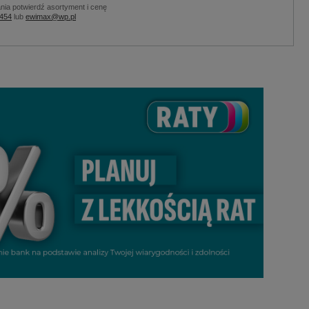
nia potwierdź asortyment i cenę
 454
lub
ewimax@wp.pl