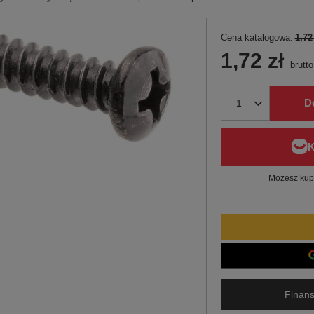
Cena katalogowa:
1,72
1,72 zł
brutto
D
Możesz kupi
Finans