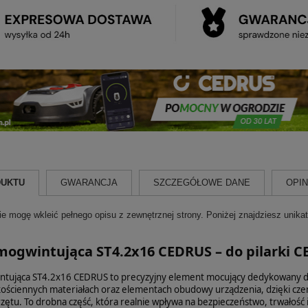
DUKTU
GWARANCJA
SZCZEGÓŁOWE DANE
OPINI
e mogę wkleić pełnego opisu z zewnętrznej strony. Poniżej znajdziesz unika
mogwintująca ST4.2x16 CEDRUS – do pilarki C
tująca ST4.2x16 CEDRUS to precyzyjny element mocujący dedykowany do
ościennych materiałach oraz elementach obudowy urządzenia, dzięki czem
rzętu. To drobna część, która realnie wpływa na bezpieczeństwo, trwałość i 