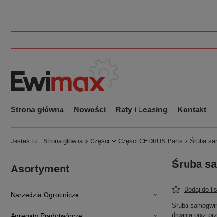
Strona główna
Nowości
Raty i Leasing
Kontakt
Jesteś tu:
Strona główna
Części
Części CEDRUS Parts
Śruba sa
Śruba s
Asortyment
Dodaj do li
Narzedzia Ogrodnicze
Śruba samogwin
drgania oraz pr
Agregaty Prądotwórcze