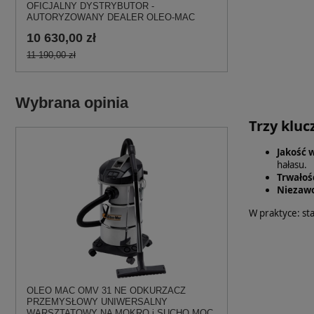
OFICJALNY DYSTRYBUTOR -
AUTORYZOWANY DEALER OLEO-MAC
10 630,00 zł
11 190,00 zł
Wybrana opinia
Trzy kluc
Jakość 
hałasu.
Trwałoś
Niezawo
W praktyce: sta
OLEO MAC OMV 31 NE ODKURZACZ
PRZEMYSŁOWY UNIWERSALNY
WARSZTATOWY NA MOKRO i SUCHO MOC