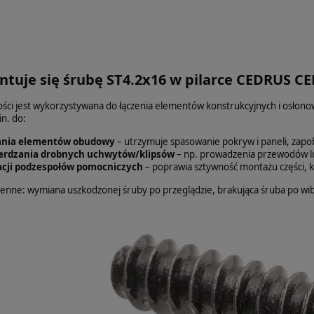
ntuje się śrubę ST4.2x16 w pilarce CEDRUS C
ości jest wykorzystywana do łączenia elementów konstrukcyjnych i osłonow
n. do:
nia elementów obudowy
– utrzymuje spasowanie pokryw i paneli, zapo
erdzania drobnych uchwytów/klipsów
– np. prowadzenia przewodów lu
zacji podzespołów pomocniczych
– poprawia sztywność montażu części, k
ienne: wymiana uszkodzonej śruby po przeglądzie, brakująca śruba po 