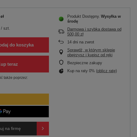
 zł
Produkt Dostępny
Wysyłka
w
środę
/
szt.
Darmowa i szybka dostawa
od
500,00 zł
14
dni na zwrot
odaj do koszyka
Sprawdź, w którym sklepie
obejrzysz i kupisz od ręki
Bezpieczne zakupy
Kup na raty 0% (
oblicz ratę
)
ć także poprzez:
uj na firmę