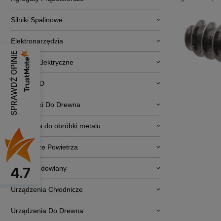
Silniki Spalinowe
Elektronarzędzia
SPRAWDŹ OPINIE
Pojazdy Elektryczne
RTV i AGD
Obrabiarki Do Drewna
Narzędzia do obróbki metalu
Osuszacze Powietrza
Sprzęt budowlany
4.7
Urządzenia Chłodnicze
Urządzenia Do Drewna