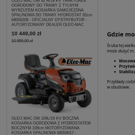
OLEO MAC OM 92 R/19 KV TRAKTOREK
OGRODOWY DO TRAWY Z TYLNYM
WYRZUTEM KOSIARKA SAMOJEZDNA
SPALINOWA DO TRAWY HYDROSTAT 92cm
68059209 - OFICJALNY DYSTRYBUTOR -
AUTORYZOWANY DEALER OLEO-MAC
Gdzie mo
10 449,00 zł
10 999,00 zł
Śruba tej wielk
może służyć m.i
Mocowa
Przytwi
Stabili
Przykłady codz
w obudowie.
OLEO MAC OM 109L/19 KV BOCZNA
KOSIARKA OGRODOWA Z HYDROSTATEM
BOCZNYM 108cm MOTORYZOWANA
KOSIARKA SPALINOWA 68059017 -