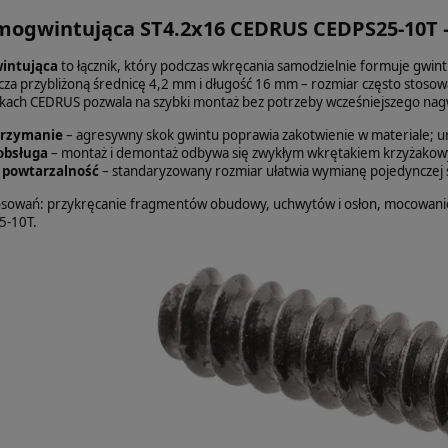
ogwintująca ST4.2x16 CEDRUS CEDPS25-10T – c
intująca
to łącznik, który podczas wkręcania samodzielnie formuje gwint
za przybliżoną średnicę 4,2 mm i długość 16 mm – rozmiar często stos
larkach CEDRUS pozwala na szybki montaż bez potrzeby wcześniejszego na
trzymanie
– agresywny skok gwintu poprawia zakotwienie w materiale; urz
obsługa
– montaż i demontaż odbywa się zwykłym wkrętakiem krzyżakowym
powtarzalność
– standaryzowany rozmiar ułatwia wymianę pojedynczej s
tosowań: przykręcanie fragmentów obudowy, uchwytów i osłon, mocowa
5-10T.