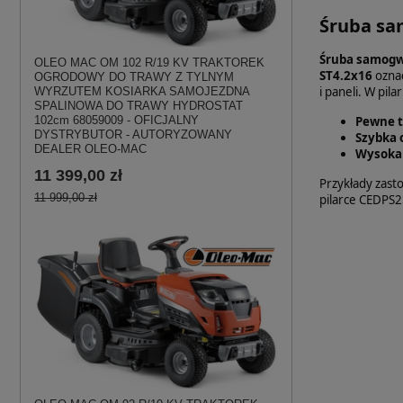
Śruba sam
Śruba samogw
OLEO MAC OM 102 R/19 KV TRAKTOREK
ST4.2x16
oznac
OGRODOWY DO TRAWY Z TYLNYM
i paneli. W pi
WYRZUTEM KOSIARKA SAMOJEZDNA
SPALINOWA DO TRAWY HYDROSTAT
Pewne 
102cm 68059009 - OFICJALNY
DYSTRYBUTOR - AUTORYZOWANY
Szybka 
DEALER OLEO-MAC
Wysoka 
11 399,00 zł
Przykłady zas
11 999,00 zł
pilarce CEDPS2