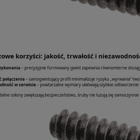
zowe korzyści: jakość, trwałość i niezawodnoś
wykonania
– precyzyjnie formowany gwint zapewnia równomierne dociągnię
ć połączenia
– samogwintujący profil minimalizuje ryzyko „wyrwania” t
dność w serwisie
– powtarzalne wymiary ułatwiają szybkie odtworzenie
bilne osłony zwiększają bezpieczeństwo, śruby nie luzują się samoczynnie 