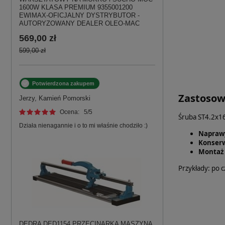
1600W KLASA PREMIUM 9355001200
EWIMAX-OFICJALNY DYSTRYBUTOR -
AUTORYZOWANY DEALER OLEO-MAC
569,00 zł
599,00 zł
Potwierdzona zakupem
Zastosowa
Jerzy, Kamień Pomorski
Ocena:
5
/5
Śruba ST4.2x16
Działa nienagannie i o to mi właśnie chodziło :)
Naprawy
Konser
Montaż 
Przykłady: po c
DEDRA DED1154 PRZECINARKA MASZYNA