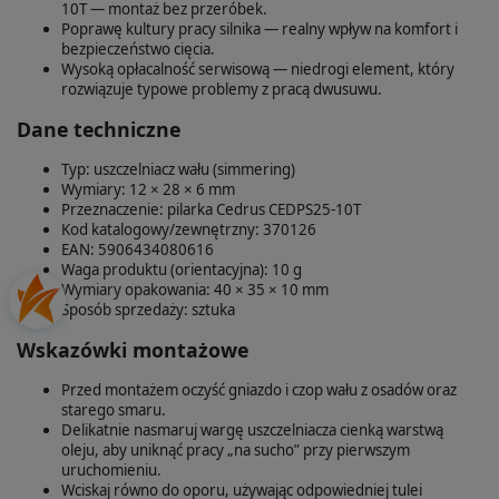
10T — montaż bez przeróbek.
Poprawę kultury pracy silnika — realny wpływ na komfort i
bezpieczeństwo cięcia.
Wysoką opłacalność serwisową — niedrogi element, który
rozwiązuje typowe problemy z pracą dwusuwu.
Dane techniczne
Typ: uszczelniacz wału (simmering)
Wymiary: 12 × 28 × 6 mm
Przeznaczenie: pilarka Cedrus CEDPS25-10T
Kod katalogowy/zewnętrzny: 370126
EAN: 5906434080616
Waga produktu (orientacyjna): 10 g
Wymiary opakowania: 40 × 35 × 10 mm
Sposób sprzedaży: sztuka
Wskazówki montażowe
Przed montażem oczyść gniazdo i czop wału z osadów oraz
starego smaru.
Delikatnie nasmaruj wargę uszczelniacza cienką warstwą
oleju, aby uniknąć pracy „na sucho” przy pierwszym
uruchomieniu.
Wciskaj równo do oporu, używając odpowiedniej tulei