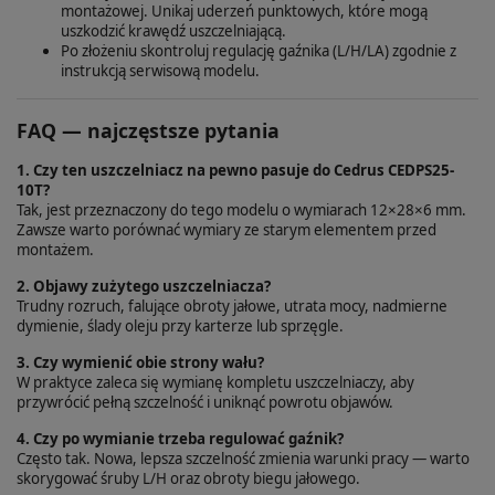
montażowej. Unikaj uderzeń punktowych, które mogą
uszkodzić krawędź uszczelniającą.
Po złożeniu skontroluj regulację gaźnika (L/H/LA) zgodnie z
instrukcją serwisową modelu.
FAQ — najczęstsze pytania
1. Czy ten uszczelniacz na pewno pasuje do Cedrus CEDPS25-
10T?
Tak, jest przeznaczony do tego modelu o wymiarach 12×28×6 mm.
Zawsze warto porównać wymiary ze starym elementem przed
montażem.
2. Objawy zużytego uszczelniacza?
Trudny rozruch, falujące obroty jałowe, utrata mocy, nadmierne
dymienie, ślady oleju przy karterze lub sprzęgle.
3. Czy wymienić obie strony wału?
W praktyce zaleca się wymianę kompletu uszczelniaczy, aby
przywrócić pełną szczelność i uniknąć powrotu objawów.
4. Czy po wymianie trzeba regulować gaźnik?
Często tak. Nowa, lepsza szczelność zmienia warunki pracy — warto
skorygować śruby L/H oraz obroty biegu jałowego.