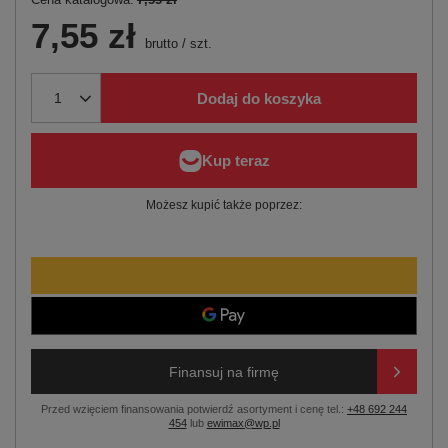
7,55 zł
brutto
/
szt.
Dodaj do koszyka
Możesz kupić także poprzez:
Finansuj na firmę
Przed wzięciem finansowania potwierdź asortyment i cenę tel.:
+48 692 244
454
lub
ewimax@wp.pl