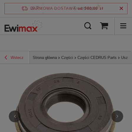
4.7
DARMOWA DOSTAWA
od 500,00 zł
/
5
zweryfikowane przez
Wstecz
Strona główna
Części
Części CEDRUS Parts
Uszcz