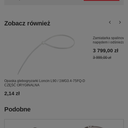
Zobacz również
Zamiatarka spalinow
napędem i odśnieżark
3 799,00 zł
3 999,00 zł
Opaska glebogryzarki Loncin L90 / 1WG3.4-75FQ-D
CZĘŚĆ ORYGINALNA
2,14 zł
Podobne