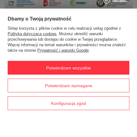
Dbamy o Twoją prywatność
Sklep korzysta z plików cookie w celu realizacji usług zgodnie z
Zamówienia
Polityką dotyczącą cookies
. Możesz określić warunki
przechowywania lub dostępu do cookie w Twojej przeglądarce.
Więcej informacji na temat warunków i prywatności można znaleźć
Status zamówienia
także na stronie
Prywatność i warunki Google
.
Śledzenie przesyłki
Chcę zareklamować produkt
Potwierdzam wszystkie
Chcę zwrócić produkt
Prawdziwe
Chcę wymienić towar
Potwierdzam wymagane
opinie klientów
4.8
/ 5.0
Kontakt
1793 opinii
Konfiguracja zgód
Konto
Regulaminy