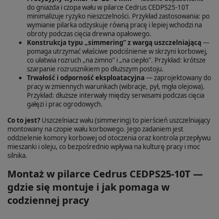
do gniazda i czopa wału w pilarce Cedrus CEDPS25-10T
minimalizuje ryzyko nieszczelności. Przykład zastosowania: po
wymianie pilarka odzyskuje równą pracę i lepiej wchodzi na
obroty podczas cięcia drewna opałowego.
Konstrukcja typu „simmering” z wargą uszczelniającą
—
pomaga utrzymać właściwe podciśnienie w skrzyni korbowej,
co ułatwia rozruch „na zimno” i „na ciepło”. Przykład: krótsze
szarpanie rozrusznikiem po dłuższym postoju.
Trwałość i odporność eksploatacyjna
— zaprojektowany do
pracy w zmiennych warunkach (wibracje, pył, mgła olejowa).
Przykład: dłuższe interwały między serwisami podczas cięcia
gałęzi i prac ogrodowych.
Co to jest?
Uszczelniacz wału (simmering) to pierścień uszczelniający
montowany na czopie wału korbowego. Jego zadaniem jest
oddzielenie komory korbowej od otoczenia oraz kontrola przepływu
mieszanki i oleju, co bezpośrednio wpływa na kulturę pracy i moc
silnika.
Montaż w pilarce Cedrus CEDPS25-10T —
gdzie się montuje i jak pomaga w
codziennej pracy