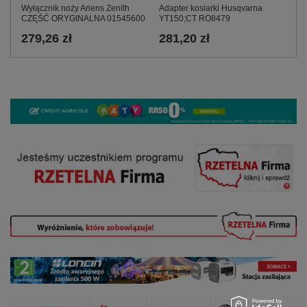
Wyłącznik noży Ariens Zenith
Adapter kosiarki Husqvarna
CZĘŚĆ ORYGINALNA 01545600
YT150;CT RO8479
279,26 zł
281,20 zł