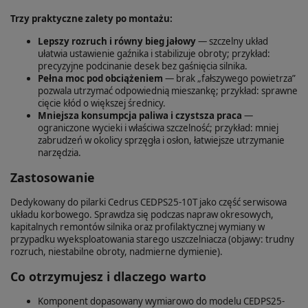
Trzy praktyczne zalety po montażu:
Lepszy rozruch i równy bieg jałowy
— szczelny układ
ułatwia ustawienie gaźnika i stabilizuje obroty; przykład:
precyzyjne podcinanie desek bez gaśnięcia silnika.
Pełna moc pod obciążeniem
— brak „fałszywego powietrza”
pozwala utrzymać odpowiednią mieszankę; przykład: sprawne
cięcie kłód o większej średnicy.
Mniejsza konsumpcja paliwa i czystsza praca
—
ograniczone wycieki i właściwa szczelność; przykład: mniej
zabrudzeń w okolicy sprzęgła i osłon, łatwiejsze utrzymanie
narzędzia.
Zastosowanie
Dedykowany do pilarki Cedrus CEDPS25-10T jako część serwisowa
układu korbowego. Sprawdza się podczas napraw okresowych,
kapitalnych remontów silnika oraz profilaktycznej wymiany w
przypadku wyeksploatowania starego uszczelniacza (objawy: trudny
rozruch, niestabilne obroty, nadmierne dymienie).
Co otrzymujesz i dlaczego warto
Komponent dopasowany wymiarowo do modelu CEDPS25-