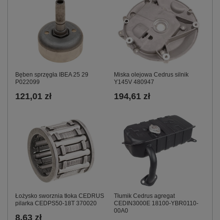
Miska olejowa Cedrus silnik
Bęben sprzęgła IBEA 25 29
Y145V 480947
P022099
194,61 zł
121,01 zł
Łożysko sworznia tłoka CEDRUS
Tłumik Cedrus agregat
pilarka CEDPS50-18T 370020
CEDIN3000E 18100-YBR0110-
00A0
8,63 zł