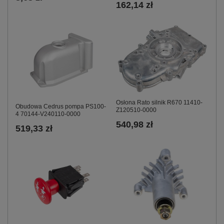
162,14 zł
Osłona Rato silnik R670 11410-
Obudowa Cedrus pompa PS100-
Z120510-0000
4 70144-V240110-0000
540,98 zł
519,33 zł