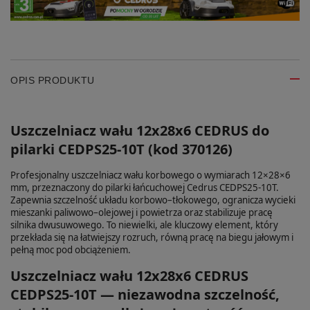
OPIS PRODUKTU
Uszczelniacz wału 12x28x6 CEDRUS do
pilarki CEDPS25-10T (kod 370126)
Profesjonalny uszczelniacz wału korbowego o wymiarach 12×28×6
mm, przeznaczony do pilarki łańcuchowej Cedrus CEDPS25-10T.
Zapewnia szczelność układu korbowo–tłokowego, ogranicza wycieki
mieszanki paliwowo–olejowej i powietrza oraz stabilizuje pracę
silnika dwusuwowego. To niewielki, ale kluczowy element, który
przekłada się na łatwiejszy rozruch, równą pracę na biegu jałowym i
pełną moc pod obciążeniem.
Uszczelniacz wału 12x28x6 CEDRUS
CEDPS25-10T — niezawodna szczelność,