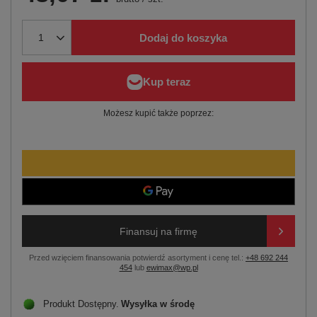
Dodaj do koszyka
Możesz kupić także poprzez:
Finansuj na firmę
Przed wzięciem finansowania potwierdź asortyment i cenę tel.:
+48 692 244
454
lub
ewimax@wp.pl
Produkt Dostępny
Wysyłka
w środę