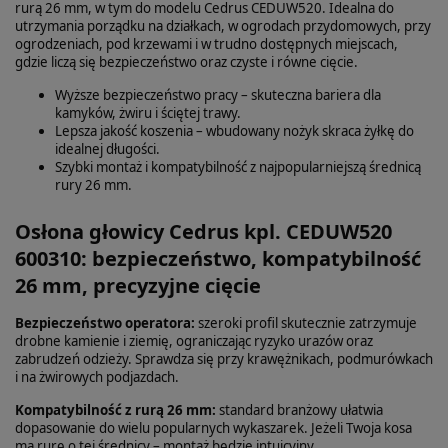
rurą 26 mm, w tym do modelu Cedrus CEDUW520. Idealna do
utrzymania porządku na działkach, w ogrodach przydomowych, przy
ogrodzeniach, pod krzewami i w trudno dostępnych miejscach,
gdzie liczą się bezpieczeństwo oraz czyste i równe cięcie.
Wyższe bezpieczeństwo pracy – skuteczna bariera dla
kamyków, żwiru i ściętej trawy.
Lepsza jakość koszenia – wbudowany nożyk skraca żyłkę do
idealnej długości.
Szybki montaż i kompatybilność z najpopularniejszą średnicą
rury 26 mm.
Osłona głowicy Cedrus kpl. CEDUW520
600310: bezpieczeństwo, kompatybilność
26 mm, precyzyjne cięcie
Bezpieczeństwo operatora:
szeroki profil skutecznie zatrzymuje
drobne kamienie i ziemię, ograniczając ryzyko urazów oraz
zabrudzeń odzieży. Sprawdza się przy krawężnikach, podmurówkach
i na żwirowych podjazdach.
Kompatybilność z rurą 26 mm:
standard branżowy ułatwia
dopasowanie do wielu popularnych wykaszarek. Jeżeli Twoja kosa
ma rurę o tej średnicy – montaż będzie intuicyjny.