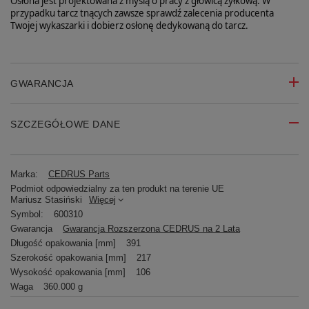
Osłona jest projektowana z myślą o pracy z głowicą żyłkową. W
przypadku tarcz tnących zawsze sprawdź zalecenia producenta
Twojej wykaszarki i dobierz osłonę dedykowaną do tarcz.
GWARANCJA
SZCZEGÓŁOWE DANE
Marka:
CEDRUS Parts
Podmiot odpowiedzialny za ten produkt na terenie UE
Mariusz Stasiński
Więcej
Symbol:
600310
Gwarancja
Gwarancja Rozszerzona CEDRUS na 2 Lata
Długość opakowania [mm]
391
Szerokość opakowania [mm]
217
Wysokość opakowania [mm]
106
Waga
360.000 g