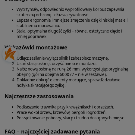
Wytrzymały, odpowiednio wyprofilowany korpus zapewnia
skuteczną ochronę i dłuższą żywotność.
Lepsza ergonomia i mniejsze zmęczenie dzięki niskiej masie i
stabilnemu mocowaniu.
Stała, optymalna długość żyłki – równe, estetyczne cięcie i
mniej poprawek.
Wskazówki montażowe
Odłącz zasilanie/wyłącz silnik i zabezpiecz maszynę.
Usuń starą osłonę, oczyść miejsce montażu.
Nałóż nową osłonę na rurę 26 mm, wykorzystując oryginalną
obejmę (górna obejma 600077 – nie w zestawie).
Dokładnie dokręć elementy mocujące, sprawdź działanie
nożyka skracającego żyłkę.
Najczęstsze zastosowania
Podkaszanie trawnika przy krawężnikach i obrzeżach.
Prace wokół drzew, krzewów, pergoli i ogrodzeń.
Porządkowanie poboczy, skarp i trudno dostępnych miejsc.
FAQ – najczęściej zadawane pytania