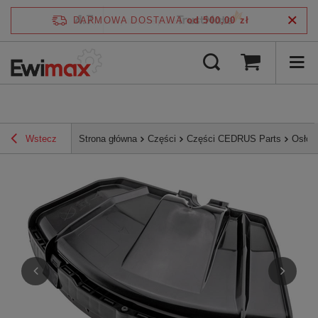
4.7
DARMOWA DOSTAWA
od 500,00 zł
/
5
zweryfikowane przez
Wstecz
Strona główna
Części
Części CEDRUS Parts
Osłon