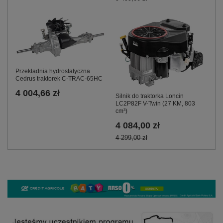
Przekładnia hydrostatyczna
Cedrus traktorek C-TRAC-65HC
4 004,66 zł
Silnik do traktorka Loncin
LC2P82F V-Twin (27 KM, 803
cm³)
4 084,00 zł
4 299,00 zł