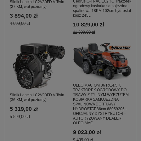
Cedrus C-TRAC 102HC Traktorek
Silnik Loncin LC2V80FD V-Twin
ogrodowy kosiarka samojezdna
(27 KM, wał poziomy)
spalinowa 18KM 102cm hydrostat
3 894,00 zł
kosz 245L
4 099,00 zł
10 829,00 zł
11 399,00 zł
OLEO MAC OM 86 R/14,5 K
TRAKTOREK OGRODOWY DO
TRAWY Z TYLNYM WYRZUTEM
Silnik Loncin LC2V90FD V-Twin
KOSIARKA SAMOJEZDNA
(36 KM, wał poziomy)
SPALINOWA DO TRAWY
5 319,00 zł
HYDROSTAT 86cm 68059205 -
OFICJALNY DYSTRYBUTOR -
5 599,00 zł
AUTORYZOWANY DEALER
OLEO-MAC
9 023,00 zł
9 499,00 zł