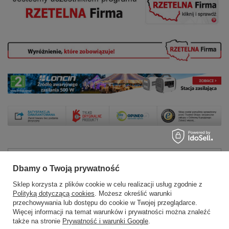
Zamówienia
Dbamy o Twoją prywatność
Sklep korzysta z plików cookie w celu realizacji usług zgodnie z
Status zamówienia
Polityką dotyczącą cookies
. Możesz określić warunki
przechowywania lub dostępu do cookie w Twojej przeglądarce.
Śledzenie przesyłki
Więcej informacji na temat warunków i prywatności można znaleźć
Chcę zareklamować produkt
także na stronie
Prywatność i warunki Google
.