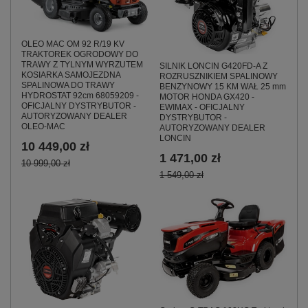
OLEO MAC OM 92 R/19 KV
TRAKTOREK OGRODOWY DO
TRAWY Z TYLNYM WYRZUTEM
SILNIK LONCIN G420FD-A Z
KOSIARKA SAMOJEZDNA
ROZRUSZNIKIEM SPALINOWY
SPALINOWA DO TRAWY
BENZYNOWY 15 KM WAŁ 25 mm
HYDROSTAT 92cm 68059209 -
MOTOR HONDA GX420 -
OFICJALNY DYSTRYBUTOR -
EWIMAX - OFICJALNY
AUTORYZOWANY DEALER
DYSTRYBUTOR -
OLEO-MAC
AUTORYZOWANY DEALER
LONCIN
10 449,00 zł
1 471,00 zł
10 999,00 zł
1 549,00 zł