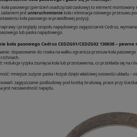
 koła pasowego (pierścień osadczy/zatrzaskowy) to element montowany
 zadaniem jest
unieruchomienie
koła i eliminacja osiowego przesuwu pod
ustawieniu koła pasowego w prawidłowej pozycji.
naprawy i przeglądy zespołu napędowego zagęszczarek Cedrus, wymiana
 pasowego lub paska napędowego.
nie koła pasowego Cedrus CEDZG01/CEDZG02 130038 – pewne m
nie: dopasowanie do rowka na wałku ogranicza przesuw koła pasowego i u
rzchniach.
d: redukcja ryzyka zsunięcia koła lub przestawienia, co przekłada się na r
ność: mniejsze zużycie paska i łożysk dzięki właściwej osiowości układu – 
osowań: zagęszczanie podbudowy pod kostkę brukową, prace przy ścieżk
a jest niezawodność napędu.