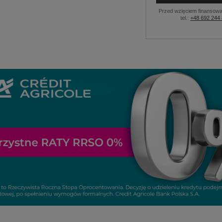
Przed wzięciem finansowa
tel.:
+48 692 244