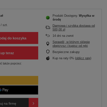
 zł
Produkt Dostępny
Wysyłka
w
środę
/
szt.
Darmowa i szybka dostawa
od
500,00 zł
14
dni na zwrot
odaj do koszyka
Sprawdź, w którym sklepie
obejrzysz i kupisz od ręki
Bezpieczne zakupy
Kup na raty 0% (
oblicz ratę
)
ć także poprzez:
uj na firmę