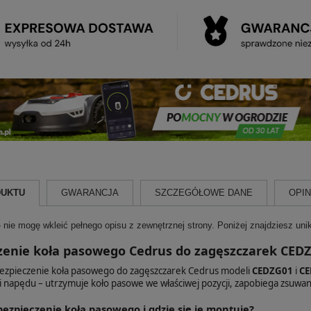
DUKTU
GWARANCJA
SZCZEGÓŁOWE DANE
OPINI
ie mogę wkleić pełnego opisu z zewnętrznej strony. Poniżej znajdziesz uni
zenie koła pasowego Cedrus do zagęszczarek CEDZ
ezpieczenie koła pasowego do zagęszczarek Cedrus modeli
CEDZG01
i
CE
i napędu – utrzymuje koło pasowe we właściwej pozycji, zapobiega zsuwan
bezpieczenie koła pasowego i gdzie się je montuje?