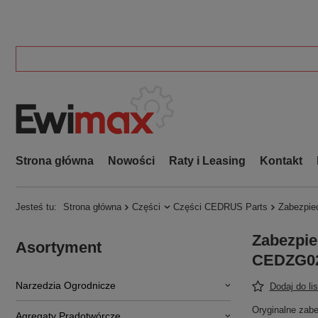
Strona główna
Nowości
Raty i Leasing
Kontakt
Jesteś tu:
Strona główna
Części
Części CEDRUS Parts
Zabezpie
Zabezpie
Asortyment
CEDZG02
Narzedzia Ogrodnicze
Dodaj do li
Oryginalne zab
Agregaty Prądotwórcze