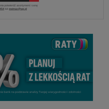
nia potwierdź asortyment i cenę
 454
lub
ewimax@wp.pl