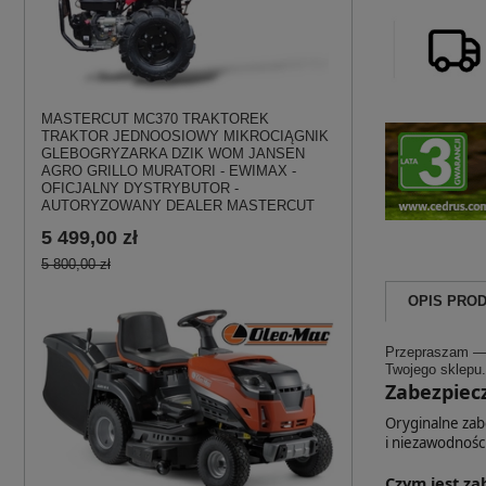
MASTERCUT MC370 TRAKTOREK
TRAKTOR JEDNOOSIOWY MIKROCIĄGNIK
GLEBOGRYZARKA DZIK WOM JANSEN
AGRO GRILLO MURATORI - EWIMAX -
OFICJALNY DYSTRYBUTOR -
AUTORYZOWANY DEALER MASTERCUT
5 499,00 zł
5 800,00 zł
OPIS PRO
Przepraszam — n
Twojego sklepu.
Zabezpiec
Oryginalne zab
i niezawodnośc
Czym jest za