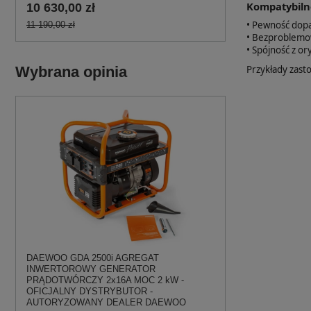
Kompatybiln
10 630,00 zł
• Pewność dopa
11 190,00 zł
• Bezproblemo
• Spójność z o
Wybrana opinia
Przykłady zast
DAEWOO GDA 2500i AGREGAT
INWERTOROWY GENERATOR
PRĄDOTWÓRCZY 2x16A MOC 2 kW -
OFICJALNY DYSTRYBUTOR -
AUTORYZOWANY DEALER DAEWOO