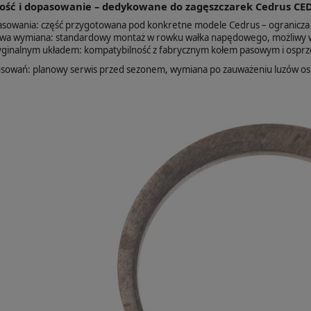
ość i dopasowanie – dedykowane do zagęszczarek Cedrus CE
sowania: część przygotowana pod konkretne modele Cedrus – ogranicza 
wa wymiana: standardowy montaż w rowku wałka napędowego, możliwy w
ryginalnym układem: kompatybilność z fabrycznym kołem pasowym i osp
osowań: planowy serwis przed sezonem, wymiana po zauważeniu luzów os