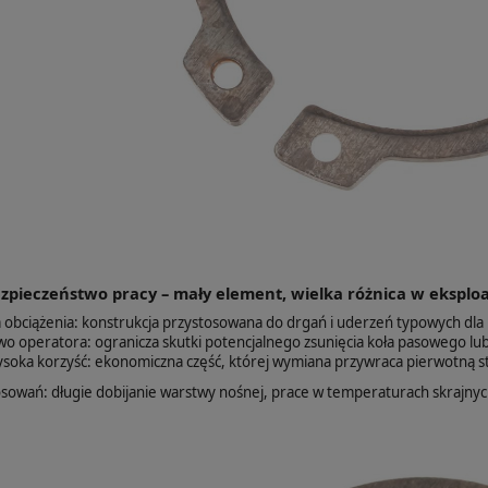
ezpieczeństwo pracy – mały element, wielka różnica w eksploa
 obciążenia: konstrukcja przystosowana do drgań i uderzeń typowych dla 
wo operatora: ogranicza skutki potencjalnego zsunięcia koła pasowego lub
wysoka korzyść: ekonomiczna część, której wymiana przywraca pierwotną st
osowań: długie dobijanie warstwy nośnej, prace w temperaturach skrajnych