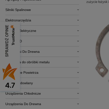
zużycie łożysk 
Silniki Spalinowe
Elektronarzędzia
SPRAWDŹ OPINIE
Pojazdy Elektryczne
RTV i AGD
Obrabiarki Do Drewna
Narzędzia do obróbki metalu
Osuszacze Powietrza
Sprzęt budowlany
4.7
Urządzenia Chłodnicze
Urządzenia Do Drewna