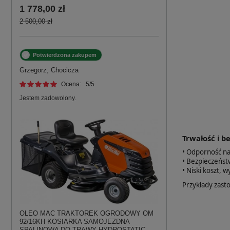
1 778,00 zł
2 500,00 zł
Potwierdzona zakupem
Grzegorz, Chocicza
Ocena:
5
/5
Jestem zadowolony.
Trwałość i b
• Odporność na
• Bezpieczeńst
• Niski koszt, 
Przykłady zast
OLEO MAC TRAKTOREK OGRODOWY OM
92/16KH KOSIARKA SAMOJEZDNA
SPALINOWA DO TRAWY HYDROSTATIC