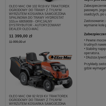
Zabezpieczenie
OLEO MAC OM 102 R/19 KV TRAKTOREK
pasowym. Jego
OGRODOWY DO TRAWY Z TYLNYM
osadczych, po 
WYRZUTEM KOSIARKA SAMOJEZDNA
SPALINOWA DO TRAWY HYDROSTAT
Zastosowanie: 
102cm 68059009 - OFICJALNY
wymianie koła
DYSTRYBUTOR - AUTORYZOWANY
DEALER OLEO-MAC
Zabezpiecze
11 399,00 zł
• Pewne mocowa
11 999,00 zł
trudnych nawie
• Stabilny napę
operatora.
• Dłuższa żywot
Przykłady zast
gdzie wymagan
OLEO MAC OM 92 R/19 KV TRAKTOREK
OGRODOWY DO TRAWY Z TYLNYM
WYRZUTEM KOSIARKA SAMOJEZDNA