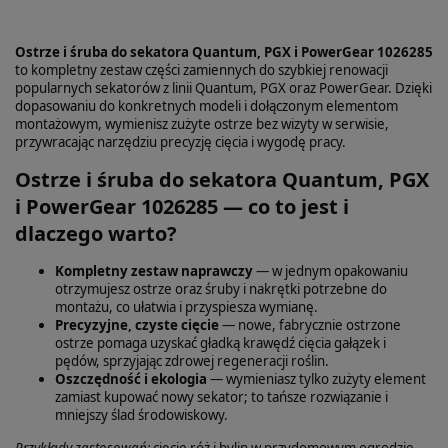
Ostrze i śruba do sekatora Quantum, PGX i PowerGear 1026285
to kompletny zestaw części zamiennych do szybkiej renowacji
popularnych sekatorów z linii Quantum, PGX oraz PowerGear. Dzięki
dopasowaniu do konkretnych modeli i dołączonym elementom
montażowym, wymienisz zużyte ostrze bez wizyty w serwisie,
przywracając narzędziu precyzję cięcia i wygodę pracy.
Ostrze i śruba do sekatora Quantum, PGX
i PowerGear 1026285 — co to jest i
dlaczego warto?
Kompletny zestaw naprawczy
— w jednym opakowaniu
otrzymujesz ostrze oraz śruby i nakrętki potrzebne do
montażu, co ułatwia i przyspiesza wymianę.
Precyzyjne, czyste cięcie
— nowe, fabrycznie ostrzone
ostrze pomaga uzyskać gładką krawędź cięcia gałązek i
pędów, sprzyjając zdrowej regeneracji roślin.
Oszczędność i ekologia
— wymieniasz tylko zużyty element
zamiast kupować nowy sekator; to tańsze rozwiązanie i
mniejszy ślad środowiskowy.
Przykłady zastosowań:
cięcie róż i bylin w przydomowym ogrodzie,