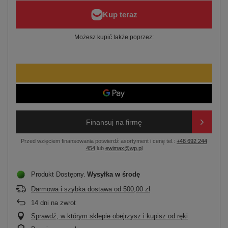
Możesz kupić także poprzez:
Finansuj na firmę
Przed wzięciem finansowania potwierdź asortyment i cenę tel.:
+48 692 244
454
lub
ewimax@wp.pl
Produkt Dostępny
Wysyłka
w środę
Darmowa i szybka dostawa
od
500,00 zł
14
dni na zwrot
Sprawdź, w którym sklepie obejrzysz i kupisz od ręki