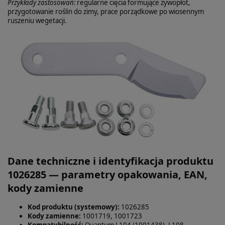
Przykłady zastosowań:
regularne cięcia formujące żywopłot,
przygotowanie roślin do zimy, prace porządkowe po wiosennym
ruszeniu wegetacji.
Dane techniczne i identyfikacja produktu
1026285 — parametry opakowania, EAN,
kody zamienne
Kod produktu (systemowy):
1026285
Kody zamienne:
1001719, 1001723
Kompatybilność:
Quantum L104 (1001438), L108