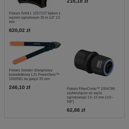
216,18 zł
Fiskars Solid L 1057237 bęben z
wężem ogrodowym 30 m 1/2" 13
mm
620,02 zł
Fiskars Sekator dźwigniowy
kowadełkowy L31 PowerGear™
1000581 do gałęzi 35 mm
246,10 zł
Fiskars FiberComp™ 1054786
szybkozłącze do węża
ogrodowego 13–15 mm (1/2–
5/8”)
62,88 zł