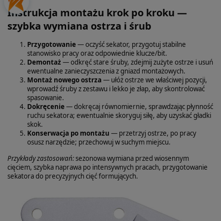
Instrukcja montażu krok po kroku —
szybka wymiana ostrza i śrub
Przygotowanie
— oczyść sekator, przygotuj stabilne
stanowisko pracy oraz odpowiednie klucze/bit.
Demontaż
— odkręć stare śruby, zdejmij zużyte ostrze i usuń
ewentualne zanieczyszczenia z gniazd montażowych.
Montaż nowego ostrza
— ułóż ostrze we właściwej pozycji,
wprowadź śruby z zestawu i lekko je złap, aby skontrolować
spasowanie.
Dokręcenie
— dokręcaj równomiernie, sprawdzając płynność
ruchu sekatora; ewentualnie skoryguj siłę, aby uzyskać gładki
skok.
Konserwacja po montażu
— przetrzyj ostrze, po pracy
osusz narzędzie; przechowuj w suchym miejscu.
Przykłady zastosowań:
sezonowa wymiana przed wiosennym
cięciem, szybka naprawa po intensywnych pracach, przygotowanie
sekatora do precyzyjnych cięć formujących.