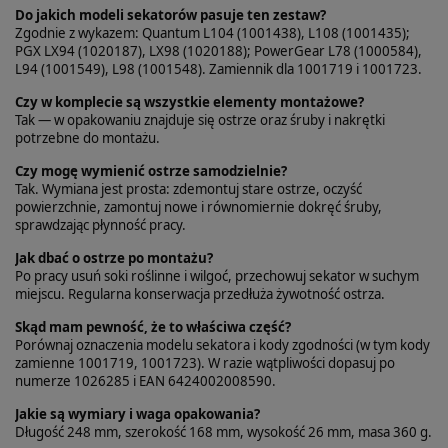
Do jakich modeli sekatorów pasuje ten zestaw?
Zgodnie z wykazem: Quantum L104 (1001438), L108 (1001435);
PGX LX94 (1020187), LX98 (1020188); PowerGear L78 (1000584),
L94 (1001549), L98 (1001548). Zamiennik dla 1001719 i 1001723.
Czy w komplecie są wszystkie elementy montażowe?
Tak — w opakowaniu znajduje się ostrze oraz śruby i nakrętki
potrzebne do montażu.
Czy mogę wymienić ostrze samodzielnie?
Tak. Wymiana jest prosta: zdemontuj stare ostrze, oczyść
powierzchnie, zamontuj nowe i równomiernie dokręć śruby,
sprawdzając płynność pracy.
Jak dbać o ostrze po montażu?
Po pracy usuń soki roślinne i wilgoć, przechowuj sekator w suchym
miejscu. Regularna konserwacja przedłuża żywotność ostrza.
Skąd mam pewność, że to właściwa część?
Porównaj oznaczenia modelu sekatora i kody zgodności (w tym kody
zamienne 1001719, 1001723). W razie wątpliwości dopasuj po
numerze 1026285 i EAN 6424002008590.
Jakie są wymiary i waga opakowania?
Długość 248 mm, szerokość 168 mm, wysokość 26 mm, masa 360 g.