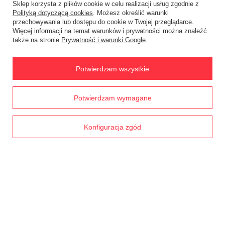
Sklep korzysta z plików cookie w celu realizacji usług zgodnie z
Status zamówienia
Polityką dotyczącą cookies
. Możesz określić warunki
przechowywania lub dostępu do cookie w Twojej przeglądarce.
Śledzenie przesyłki
Więcej informacji na temat warunków i prywatności można znaleźć
także na stronie
Prywatność i warunki Google
.
Chcę zareklamować produkt
Chcę zwrócić produkt
Potwierdzam wszystkie
Chcę wymienić towar
Prawdziwe
Kontakt
Potwierdzam wymagane
opinie klientów
4.8
/ 5.0
1791 opinii
Konfiguracja zgód
Konto
Regulaminy
MOJE KONTO
W sklepie prezentujemy ceny brutto (z VAT).
Stawki VAT dla konsumentów z
kraju:
Polska
.