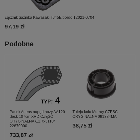
Łącznik gaźnika Kawasaki TJ45E bordo 12021-0704
97,19 zł
Podobne
Tuleja koła Murray CZĘŚĆ
Pasek Ariens napęd noży AA120
ORYGINALNA 091334MA
deck 107cm XRD CZĘŚĆ
ORYGINALNA /12,7x3110/
38,75 zł
22870000
733,87 zł