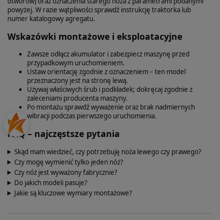
otworów) oraz oznaczenia starego noża z parametrami podanymi
powyżej. W razie wątpliwości sprawdź instrukcję traktorka lub
numer katalogowy agregatu.
Wskazówki montażowe i eksploatacyjne
Zawsze odłącz akumulator i zabezpiecz maszynę przed
przypadkowym uruchomieniem.
Ustaw orientację zgodnie z oznaczeniem – ten model
przeznaczony jest na stronę lewą.
Używaj właściwych śrub i podkładek; dokręcaj zgodnie z
zaleceniami producenta maszyny.
Po montażu sprawdź wyważenie oraz brak nadmiernych
wibracji podczas pierwszego uruchomienia.
FAQ – najczęstsze pytania
Skąd mam wiedzieć, czy potrzebuję noża lewego czy prawego?
Czy mogę wymienić tylko jeden nóż?
Czy nóż jest wyważony fabrycznie?
Do jakich modeli pasuje?
Jakie są kluczowe wymiary montażowe?