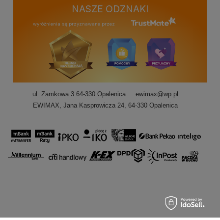
NASZE ODZNAKI
wyróżnienia są przyznawane przez
ul. Zamkowa 3 64-330 Opalenica
ewimax@wp.pl
EWIMAX
,
Jana Kasprowicza 24
,
64-330
Opalenica