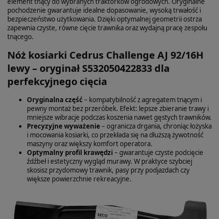
element tnący do wybranych traktorków ogrodowych. Oryginalne
pochodzenie gwarantuje idealne dopasowanie, wysoką trwałość i
bezpieczeństwo użytkowania. Dzięki optymalnej geometrii ostrza
zapewnia czyste, równe cięcie trawnika oraz wydajną pracę zespołu
tnącego.
Nóż kosiarki Cedrus Challenge AJ 92/16H
lewy – oryginał S532050422833 dla
perfekcyjnego cięcia
Oryginalna część
– kompatybilność z agregatem tnącym i
pewny montaż bez przeróbek. Efekt: lepsze zbieranie trawy i
mniejsze wibracje podczas koszenia nawet gęstych trawników.
Precyzyjne wyważenie
– ogranicza drgania, chroniąc łożyska
i mocowania kosiarki, co przekłada się na dłuższą żywotność
maszyny oraz większy komfort operatora.
Optymalny profil krawędzi
– gwarantuje czyste podcięcie
źdźbeł i estetyczny wygląd murawy. W praktyce szybciej
skosisz przydomowy trawnik, pasy przy podjazdach czy
większe powierzchnie rekreacyjne.