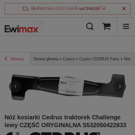
4.7
DARMOWA DOSTAWA
od 500,00 zł
/
5
zweryfikowane przez
Wstecz
Strona główna
Części
Części CEDRUS Parts
Nóż k
Nóż kosiarki Cedrus traktorek Challenge
lewy CZĘŚĆ ORYGINALNA S532050422833