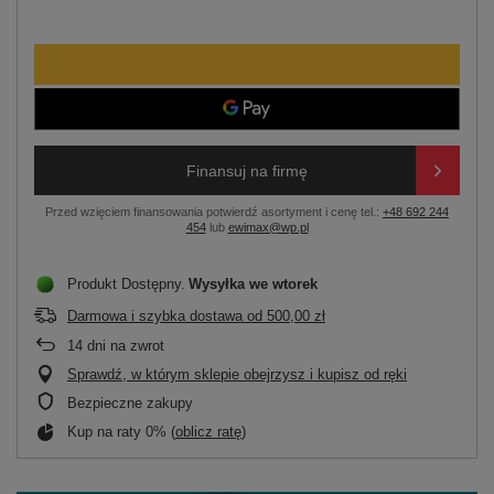
Finansuj na firmę
Przed wzięciem finansowania potwierdź asortyment i cenę tel.:
+48 692 244
454
lub
ewimax@wp.pl
Produkt Dostępny
Wysyłka
we wtorek
Darmowa i szybka dostawa
od
500,00 zł
14
dni na zwrot
Sprawdź, w którym sklepie obejrzysz i kupisz od ręki
Bezpieczne zakupy
Kup na raty 0% (
oblicz ratę
)