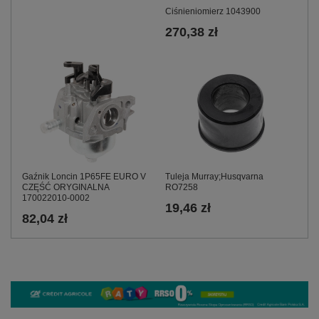
Ciśnieniomierz 1043900
270,38 zł
Tuleja Murray;Husqvarna
Gaźnik Loncin 1P65FE EURO V
RO7258
CZĘŚĆ ORYGINALNA
170022010-0002
19,46 zł
82,04 zł