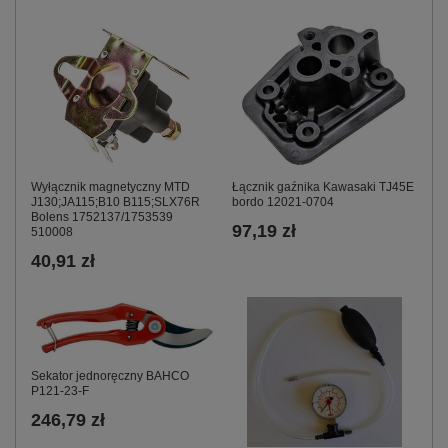
Wyłącznik magnetyczny MTD
Łącznik gaźnika Kawasaki TJ45E
J130;JA115;B10 B115;SLX76R
bordo 12021-0704
Bolens 1752137/1753539
97,19 zł
510008
40,91 zł
Sekator jednoręczny BAHCO
P121-23-F
246,79 zł