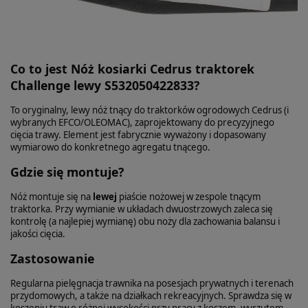
Co to jest Nóż kosiarki Cedrus traktorek
Challenge lewy S532050422833?
To oryginalny, lewy nóż tnący do traktorków ogrodowych Cedrus (i
wybranych EFCO/OLEOMAC), zaprojektowany do precyzyjnego
cięcia trawy. Element jest fabrycznie wyważony i dopasowany
wymiarowo do konkretnego agregatu tnącego.
Gdzie się montuje?
Nóż montuje się na
lewej
piaście nożowej w zespole tnącym
traktorka. Przy wymianie w układach dwuostrzowych zaleca się
kontrolę (a najlepiej wymianę) obu noży dla zachowania balansu i
jakości cięcia.
Zastosowanie
Regularna pielęgnacja trawnika na posesjach prywatnych i terenach
przydomowych, a także na działkach rekreacyjnych. Sprawdza się w
koszeniu traw o różnej wysokości przy pracy z koszem, wyrzutem