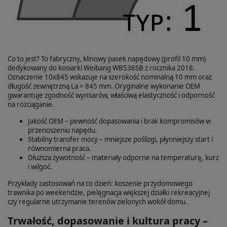
Co to jest? To fabryczny, klinowy pasek napędowy (profil 10 mm)
dedykowany do kosiarki Weibang WB536SB z rocznika 2018.
Oznaczenie 10x845 wskazuje na szerokość nominalną 10 mm oraz
długość zewnętrzną La = 845 mm. Oryginalne wykonanie OEM
gwarantuje zgodność wymiarów, właściwą elastyczność i odporność
na rozciąganie.
Jakość OEM – pewność dopasowania i brak kompromisów w
przenoszeniu napędu.
Stabilny transfer mocy – mniejsze poślizgi, płynniejszy start i
równomierna praca.
Dłuższa żywotność – materiały odporne na temperaturę, kurz
i wilgoć.
Przykłady zastosowań na co dzień: koszenie przydomowego
trawnika po weekendzie, pielęgnacja większej działki rekreacyjnej
czy regularne utrzymanie terenów zielonych wokół domu.
Trwałość, dopasowanie i kultura pracy –