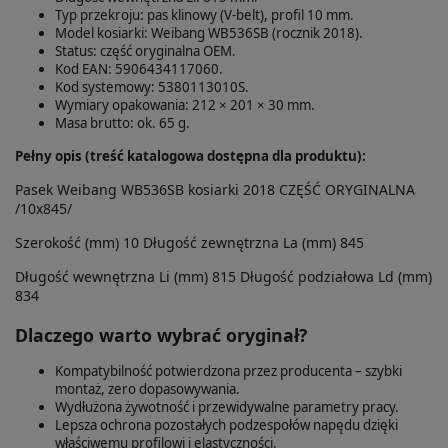
Typ przekroju: pas klinowy (V-belt), profil 10 mm.
Model kosiarki: Weibang WB536SB (rocznik 2018).
Status: część oryginalna OEM.
Kod EAN: 5906434117060.
Kod systemowy: 5380113010S.
Wymiary opakowania: 212 × 201 × 30 mm.
Masa brutto: ok. 65 g.
Pełny opis (treść katalogowa dostępna dla produktu):
Pasek Weibang WB536SB kosiarki 2018 CZĘŚĆ ORYGINALNA
/10x845/
Szerokość (mm) 10 Długość zewnętrzna La (mm) 845
Długość wewnętrzna Li (mm) 815 Długość podziałowa Ld (mm)
834
Dlaczego warto wybrać oryginał?
Kompatybilność potwierdzona przez producenta – szybki
montaż, zero dopasowywania.
Wydłużona żywotność i przewidywalne parametry pracy.
Lepsza ochrona pozostałych podzespołów napędu dzięki
właściwemu profilowi i elastyczności.