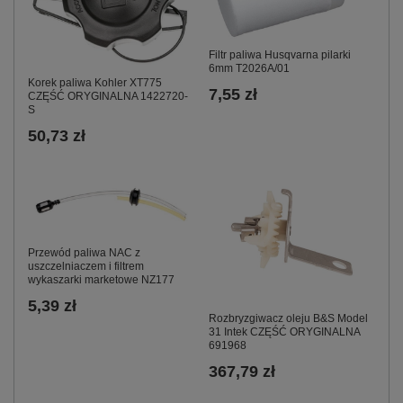
Filtr paliwa Husqvarna pilarki
6mm T2026A/01
Korek paliwa Kohler XT775
7,55 zł
CZĘŚĆ ORYGINALNA 1422720-
S
50,73 zł
Przewód paliwa NAC z
uszczelniaczem i filtrem
wykaszarki marketowe NZ177
5,39 zł
Rozbryzgiwacz oleju B&S Model
31 Intek CZĘŚĆ ORYGINALNA
691968
367,79 zł