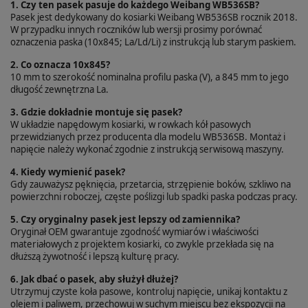
1. Czy ten pasek pasuje do każdego Weibang WB536SB?
Pasek jest dedykowany do kosiarki Weibang WB536SB rocznik 2018.
W przypadku innych roczników lub wersji prosimy porównać
oznaczenia paska (10x845; La/Ld/Li) z instrukcją lub starym paskiem.
2. Co oznacza 10x845?
10 mm to szerokość nominalna profilu paska (V), a 845 mm to jego
długość zewnętrzna La.
3. Gdzie dokładnie montuje się pasek?
W układzie napędowym kosiarki, w rowkach kół pasowych
przewidzianych przez producenta dla modelu WB536SB. Montaż i
napięcie należy wykonać zgodnie z instrukcją serwisową maszyny.
4. Kiedy wymienić pasek?
Gdy zauważysz pęknięcia, przetarcia, strzępienie boków, szkliwo na
powierzchni roboczej, częste poślizgi lub spadki paska podczas pracy.
5. Czy oryginalny pasek jest lepszy od zamiennika?
Oryginał OEM gwarantuje zgodność wymiarów i właściwości
materiałowych z projektem kosiarki, co zwykle przekłada się na
dłuższą żywotność i lepszą kulturę pracy.
6. Jak dbać o pasek, aby służył dłużej?
Utrzymuj czyste koła pasowe, kontroluj napięcie, unikaj kontaktu z
olejem i paliwem, przechowuj w suchym miejscu bez ekspozycji na