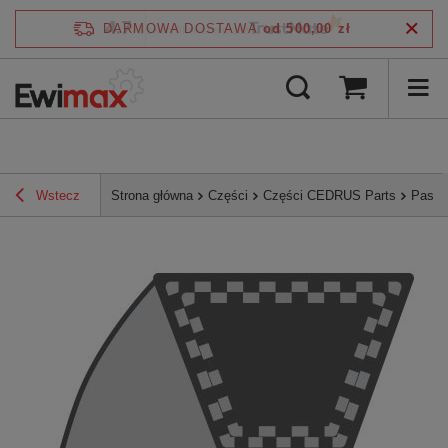
4.7
DARMOWA DOSTAWA
od 500,00 zł
/
5
zweryfikowane przez
Wstecz
Strona główna
Części
Części CEDRUS Parts
Pasek