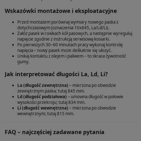
Wskazówki montażowe i eksploatacyjne
Przed montażem porównaj wymiary nowego paska z
dotychczasowym (oznaczenia 10x845, La/Ld/Li).
Załóż pasek w rowkach kół pasowych, a następnie wyreguluj
napięcie zgodnie z instrukcją serwisową kosiarki.
Po pierwszych 30–60 minutach pracy wykonaj kontrolę
napięcia – nowy pasek może delikatnie się ułożyć.
Unikaj kontaktu z olejem i paliwem – to skraca żywotność
gumy.
Jak interpretować długości La, Ld, Li?
La (długość zewnętrzna)
– mierzona po obwodzie
zewnętrznym paska; tutaj 845 mm.
Ld (długość podziałowa)
– umowna długość w połowie
wysokości przekroju; tutaj 834 mm.
Li (długość wewnętrzna)
– mierzona po obwodzie
wewnętrznym; tutaj 815 mm.
FAQ – najczęściej zadawane pytania