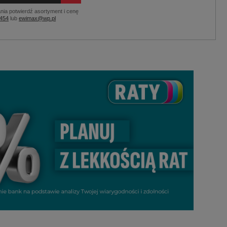
nia potwierdź asortyment i cenę
 454
lub
ewimax@wp.pl