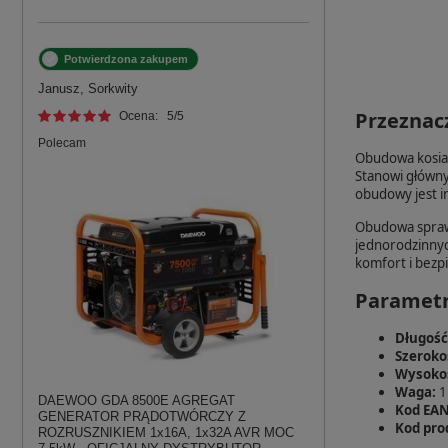
Potwierdzona zakupem
Janusz, Sorkwity
Przeznac
Ocena:
5
/5
Polecam
Obudowa kosia
Stanowi główny 
obudowy jest i
Obudowa sprawd
jednorodzinnyc
komfort i bezp
Parametr
Długość
Szeroko
Wysoko
Waga:
1
DAEWOO GDA 8500E AGREGAT
Kod EAN
GENERATOR PRĄDOTWÓRCZY Z
Kod pro
ROZRUSZNIKIEM 1x16A, 1x32A AVR MOC