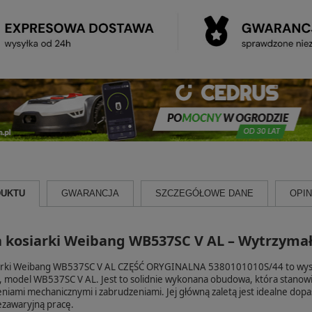
DUKTU
GWARANCJA
SZCZEGÓŁOWE DANE
OPINI
kosiarki Weibang WB537SC V AL – Wytrzymało
rki Weibang WB537SC V AL CZĘŚĆ ORYGINALNA 5380101010S/44 to wysokie
 model WB537SC V AL. Jest to solidnie wykonana obudowa, która stanowi
niami mechanicznymi i zabrudzeniami. Jej główną zaletą jest idealne d
ezawaryjną pracę.