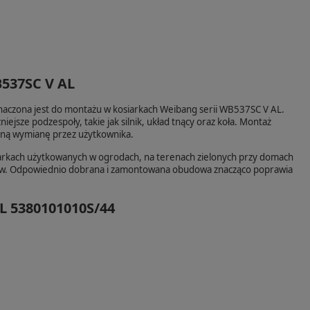
537SC V AL
ona jest do montażu w kosiarkach Weibang serii WB537SC V AL.
jsze podzespoły, takie jak silnik, układ tnący oraz koła. Montaż
elną wymianę przez użytkownika.
iarkach użytkowanych w ogrodach, na terenach zielonych przy domach
ników. Odpowiednio dobrana i zamontowana obudowa znacząco poprawia
 5380101010S/44