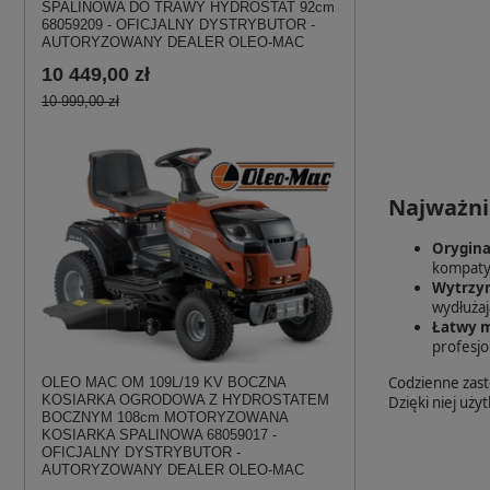
SPALINOWA DO TRAWY HYDROSTAT 92cm
68059209 - OFICJALNY DYSTRYBUTOR -
AUTORYZOWANY DEALER OLEO-MAC
10 449,00 zł
10 999,00 zł
Najważni
Orygina
kompaty
Wytrzym
wydłużaj
Łatwy m
profesjo
Codzienne zast
OLEO MAC OM 109L/19 KV BOCZNA
KOSIARKA OGRODOWA Z HYDROSTATEM
Dzięki niej uż
BOCZNYM 108cm MOTORYZOWANA
KOSIARKA SPALINOWA 68059017 -
OFICJALNY DYSTRYBUTOR -
AUTORYZOWANY DEALER OLEO-MAC