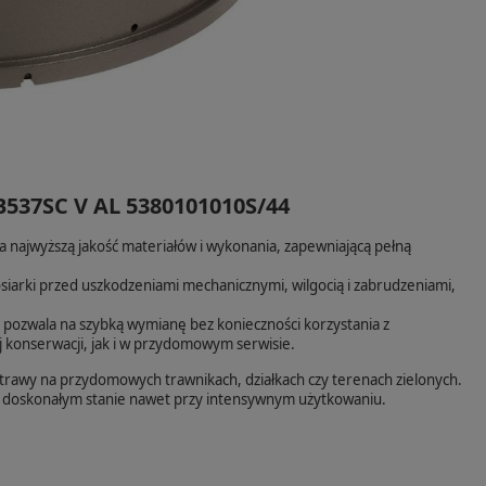
537SC V AL 5380101010S/44
a najwyższą jakość materiałów i wykonania, zapewniającą pełną
iarki przed uszkodzeniami mechanicznymi, wilgocią i zabrudzeniami,
o pozwala na szybką wymianę bez konieczności korzystania z
 konserwacji, jak i w przydomowym serwisie.
rawy na przydomowych trawnikach, działkach czy terenach zielonych.
 w doskonałym stanie nawet przy intensywnym użytkowaniu.