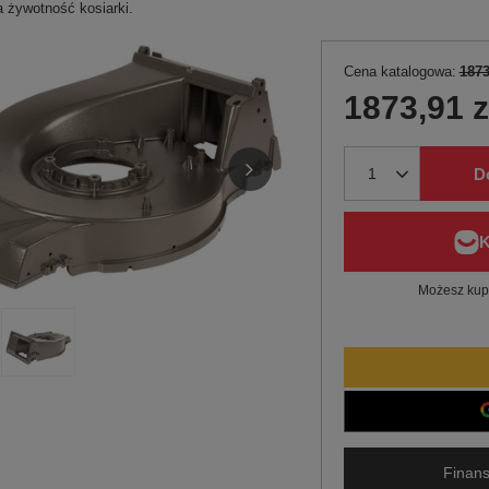
 żywotność kosiarki.
Cena katalogowa:
1873
1873,91 z
D
Możesz kupi
Finans