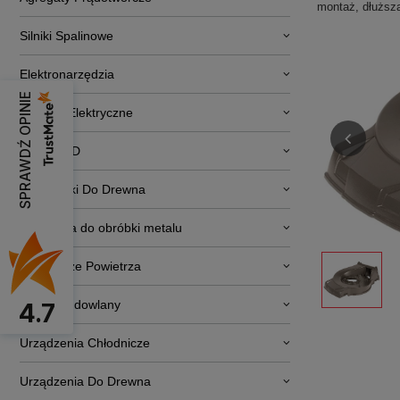
montaż, dłuższa
Silniki Spalinowe
Elektronarzędzia
SPRAWDŹ OPINIE
Pojazdy Elektryczne
RTV i AGD
Obrabiarki Do Drewna
Narzędzia do obróbki metalu
Osuszacze Powietrza
Sprzęt budowlany
4.7
Urządzenia Chłodnicze
Urządzenia Do Drewna