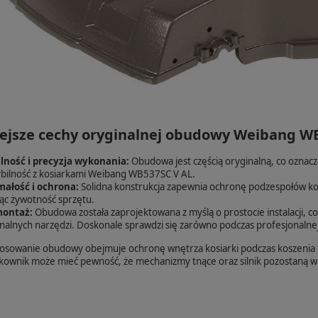
ejsze cechy oryginalnej obudowy Weibang WB
lność i precyzja wykonania:
Obudowa jest częścią oryginalną, co oznacz
bilność z kosiarkami Weibang WB537SC V AL.
ałość i ochrona:
Solidna konstrukcja zapewnia ochronę podzespołów kos
ąc żywotność sprzętu.
ontaż:
Obudowa została zaprojektowana z myślą o prostocie instalacji, c
nalnych narzędzi. Doskonale sprawdzi się zarówno podczas profesjonalnej
osowanie obudowy obejmuje ochronę wnętrza kosiarki podczas koszenia t
ytkownik może mieć pewność, że mechanizmy tnące oraz silnik pozostaną