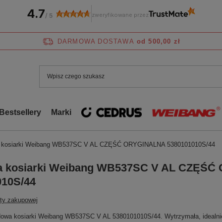
4.7
zweryfikowane przez
/
5
DARMOWA DOSTAWA
od 500,00 zł
Bestsellery
Marki
 kosiarki Weibang WB537SC V AL CZĘŚĆ ORYGINALNA 5380101010S/44
 kosiarki Weibang WB537SC V AL CZĘŚĆ
010S/44
sty zakupowej
dowa kosiarki Weibang WB537SC V AL 5380101010S/44. Wytrzymała, idealnie 