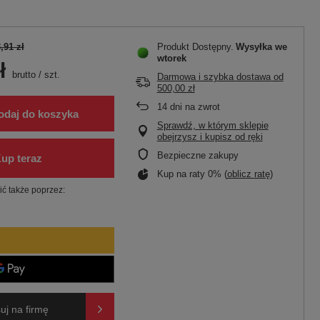
,91 zł
Produkt Dostępny
Wysyłka
we
wtorek
ł
brutto
/
szt.
Darmowa i szybka dostawa
od
500,00 zł
14
dni na zwrot
odaj do koszyka
Sprawdź, w którym sklepie
obejrzysz i kupisz od ręki
Bezpieczne zakupy
Kup na raty 0% (
oblicz ratę
)
ć także poprzez:
uj na firmę