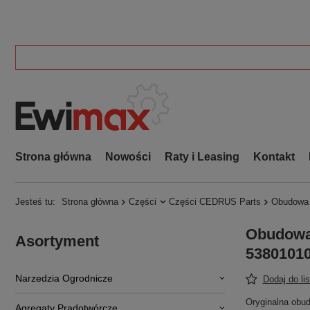
Strona główna
Nowości
Raty i Leasing
Kontakt
Jesteś tu:
Strona główna
Części
Części CEDRUS Parts
Obudowa
Obudowa
Asortyment
5380101
Narzedzia Ogrodnicze
Dodaj do li
Oryginalna obu
Agregaty Prądotwórcze