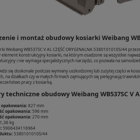
zenie i montaż obudowy kosiarki Weibang WB
rki Weibang WB537SC V AL CZĘŚĆ ORYGINALNA 5380101010S/44 przeznacz
element konstrukcyjny kosiarki, na którym osadzone są wszystkie najważnie
ntuicyjny i nie wymaga specjalistycznych narzędzi, co pozwala na samodzi
zi się doskonale podczas wymiany uszkodzonej lub zużytej części w kos
h, na działkach czy w małych firmach zajmujących się pielęgnacją traw
ieczeństwo pracy z kosiarką.
y techniczne obudowy Weibang WB537SC V AL
 opakowania:
827 mm
ść opakowania:
596 mm
ść opakowania:
270 mm
1,36 kg
:
5906434116964
duktu:
5380101010S/44