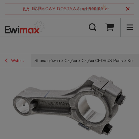
4.7
DARMOWA DOSTAWA
od 500,00 zł
/
5
zweryfikowane przez
Wstecz
Strona główna
Części
Części CEDRUS Parts
Kohler