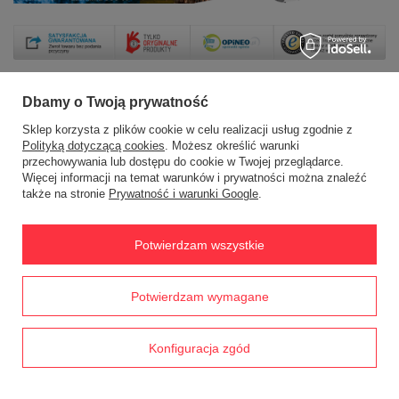
Dbamy o Twoją prywatność
Sklep korzysta z plików cookie w celu realizacji usług zgodnie z
Zamówienia
Polityką dotyczącą cookies
. Możesz określić warunki
przechowywania lub dostępu do cookie w Twojej przeglądarce.
Status zamówienia
Więcej informacji na temat warunków i prywatności można znaleźć
także na stronie
Prywatność i warunki Google
.
Śledzenie przesyłki
Chcę zareklamować produkt
Potwierdzam wszystkie
Chcę zwrócić produkt
Chcę wymienić towar
Prawdziwe
Potwierdzam wymagane
opinie klientów
4.8
/ 5.0
Kontakt
1791 opinii
Konfiguracja zgód
Konto