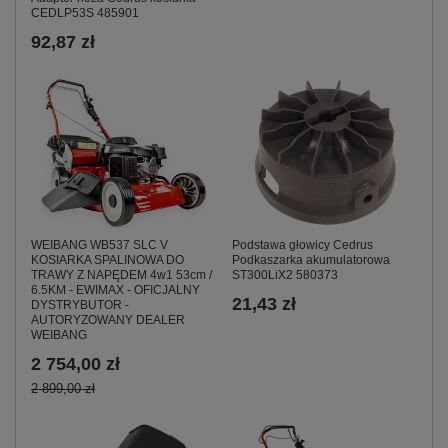
CEDLP53S 485901
92,87 zł
WEIBANG WB537 SLC V
Podstawa głowicy Cedrus
KOSIARKA SPALINOWA DO
Podkaszarka akumulatorowa
TRAWY Z NAPĘDEM 4w1 53cm /
ST300LiX2 580373
6.5KM - EWIMAX - OFICJALNY
21,43 zł
DYSTRYBUTOR -
AUTORYZOWANY DEALER
WEIBANG
2 754,00 zł
2 899,00 zł