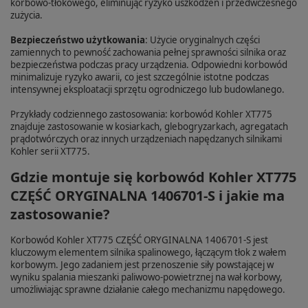
korbowo-tłokowego, eliminując ryzyko uszkodzeń i przedwczesnego
zużycia.
Bezpieczeństwo użytkowania
: Użycie oryginalnych części
zamiennych to pewność zachowania pełnej sprawności silnika oraz
bezpieczeństwa podczas pracy urządzenia. Odpowiedni korbowód
minimalizuje ryzyko awarii, co jest szczególnie istotne podczas
intensywnej eksploatacji sprzętu ogrodniczego lub budowlanego.
Przykłady codziennego zastosowania: korbowód Kohler XT775
znajduje zastosowanie w kosiarkach, glebogryzarkach, agregatach
prądotwórczych oraz innych urządzeniach napędzanych silnikami
Kohler serii XT775.
Gdzie montuje się korbowód Kohler XT775
CZĘŚĆ ORYGINALNA 1406701-S i jakie ma
zastosowanie?
Korbowód Kohler XT775 CZĘŚĆ ORYGINALNA 1406701-S jest
kluczowym elementem silnika spalinowego, łączącym tłok z wałem
korbowym. Jego zadaniem jest przenoszenie siły powstającej w
wyniku spalania mieszanki paliwowo-powietrznej na wał korbowy,
umożliwiając sprawne działanie całego mechanizmu napędowego.