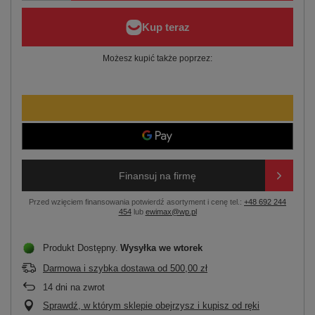
Możesz kupić także poprzez:
Finansuj na firmę
Przed wzięciem finansowania potwierdź asortyment i cenę tel.:
+48 692 244
454
lub
ewimax@wp.pl
Produkt Dostępny
Wysyłka
we wtorek
Darmowa i szybka dostawa
od
500,00 zł
14
dni na zwrot
Sprawdź, w którym sklepie obejrzysz i kupisz od ręki