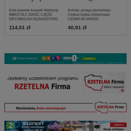
Koło pasowe kosiarki Weibang
Króciec pompy aluminiowy
WB537SLC;506SC CZĘŚĆ
Cedrus myjka ciśnieniowa
ORYGINALNA 5020402070/02
CEDMC90 560020
114,51 zł
40,91 zł