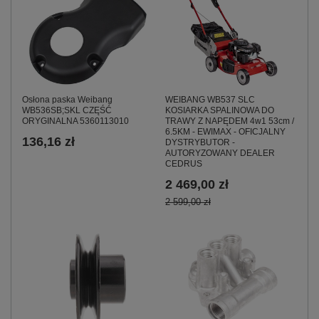
Osłona paska Weibang
WEIBANG WB537 SLC
WB536SB;SKL CZĘŚĆ
KOSIARKA SPALINOWA DO
ORYGINALNA 5360113010
TRAWY Z NAPĘDEM 4w1 53cm /
6.5KM - EWIMAX - OFICJALNY
136,16 zł
DYSTRYBUTOR -
AUTORYZOWANY DEALER
CEDRUS
2 469,00 zł
2 599,00 zł