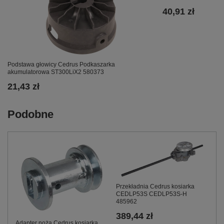
40,91 zł
Podstawa głowicy Cedrus Podkaszarka
akumulatorowa ST300LiX2 580373
21,43 zł
Podobne
Przekładnia Cedrus kosiarka
CEDLP53S CEDLP53S-H
485962
389,44 zł
Adapter noża Cedrus kosiarka