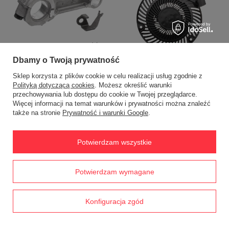
Korbowód B&S 10-12HP CZĘŚĆ
ORYGINALNA 490348
Dbamy o Twoją prywatność
Rozrusznik B&S CZĘŚĆ
346,15 zł
ORYGINALNA
Sklep korzysta z plików cookie w celu realizacji usług zgodnie z
Polityką dotyczącą cookies
. Możesz określić warunki
346,15 zł
przechowywania lub dostępu do cookie w Twojej przeglądarce.
Więcej informacji na temat warunków i prywatności można znaleźć
także na stronie
Prywatność i warunki Google
.
Potwierdzam wszystkie
Prawdziwe
Potwierdzam wymagane
opinie klientów
4.8
Regulator napięcia B&S Promax
/ 5.0
7500EA 9000EA CZĘŚĆ
ORYGINALNA 103847GS
Gaźnik B&S Model V-Twin 20HP -
1793 opinii
Konfiguracja zgód
25HP RO20817
344,20 zł
335,32 zł