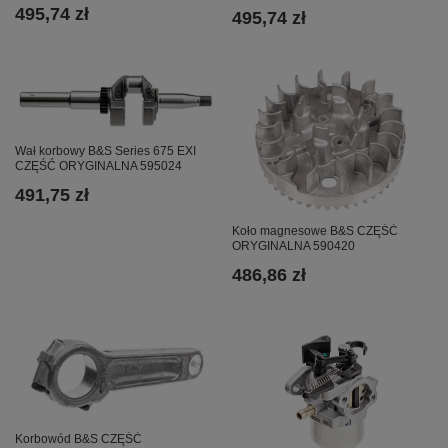
495,74 zł
495,74 zł
Wał korbowy B&S Series 675 EXI
CZĘŚĆ ORYGINALNA 595024
491,75 zł
Koło magnesowe B&S CZĘŚĆ
ORYGINALNA 590420
486,86 zł
Korbowód B&S CZĘŚĆ