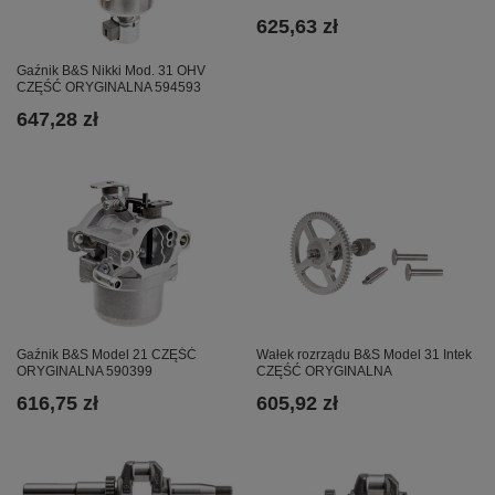
625,63 zł
Gaźnik B&S Nikki Mod. 31 OHV
CZĘŚĆ ORYGINALNA 594593
647,28 zł
Gaźnik B&S Model 21 CZĘŚĆ
Wałek rozrządu B&S Model 31 Intek
ORYGINALNA 590399
CZĘŚĆ ORYGINALNA
616,75 zł
605,92 zł