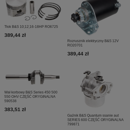
Tłok B&S 10;12;16-18HP RO6725
389,44 zł
Rozrusznik elektryczny B&S 12V
RO20701
389,44 zł
Wał korbowy B&S Series 450 500
550 OHV CZĘŚĆ ORYGINALNA
590538
383,51 zł
Gaźnik B&S Quantum ssanie aut
SERIES 600 CZĘŚĆ ORYGINALNA
799871