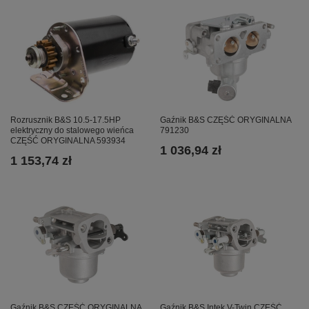
Rozrusznik B&S 10.5-17.5HP
Gaźnik B&S CZĘŚĆ ORYGINALNA
elektryczny do stalowego wieńca
791230
CZĘŚĆ ORYGINALNA 593934
1 036,94 zł
1 153,74 zł
Gaźnik B&S CZĘŚĆ ORYGINALNA
Gaźnik B&S Intek V-Twin CZĘŚĆ