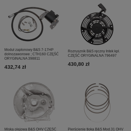
Moduł zapłonowy B&S 7-17HP
Rozrusznik B&S ręczny Intek kpl.
dolnozaworowe ; CTH160 CZĘŚĆ
CZĘŚĆ ORYGINALNA 796497
ORYGINALNA 398811
430,80 zł
432,74 zł
Miska olejowa B&S OHV CZĘŚĆ
Pierścienie tłoka B&S Mod.31 OHV