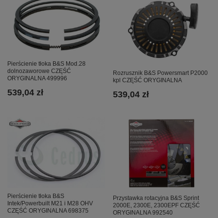
Pierścienie tłoka B&S Mod.28
dolnozaworowe CZĘŚĆ
Rozrusznik B&S Powersmart P2000
ORYGINALNA 499996
kpl CZĘŚĆ ORYGINALNA
539,04 zł
539,04 zł
Pierścienie tłoka B&S
Przystawka rotacyjna B&S Sprint
Intek/Powerbuilt M21 i M28 OHV
2000E, 2300E, 2300EPF CZĘŚĆ
CZĘŚĆ ORYGINALNA 698375
ORYGINALNA 992540