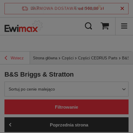
4.7
DARMOWA DOSTAWA
od 500,00 zł
/
5
zweryfikowane przez
Wstecz
Strona główna
Części
Części CEDRUS Parts
B&S B
B&S Briggs & Stratton
Zmień sortowanie
Sortuj po cenie malejąco
Filtrowanie
Poprzednia strona