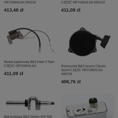
ORYGINALNA 594101
CZĘŚĆ ORYGINALNA 690162
413,48 zł
411,09 zł
Moduł zapłonowy B&S Intek V-Twin
CZĘŚĆ ORYGINALNA
Rozrusznik B&S ręczny Classic
Sprint CZĘŚĆ ORYGINALNA
411,09 zł
499706
406,76 zł
Wał korbowy B&S Series 400 500