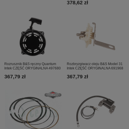
378,62 zł
Rozrusznik B&S ręczny Quantum
Rozbryzgiwacz oleju B&S Model 31
Intek CZĘŚĆ ORYGINALNA 497680
Intek CZĘŚĆ ORYGINALNA 691968
367,79 zł
367,79 zł