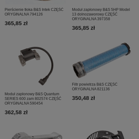
Pierścienie tłoka B&S Intek CZĘŚĆ
Moduł zapłonowy B&S 5HP Model
ORYGINALNA 794126
13 dolnozaworowy CZĘŚĆ
ORYGINALNA 397358
365,85 zł
365,85 zł
Filtr powietrza B&S CZĘŚĆ
ORYGINALNA 821136
Moduł zapłonowy B&S Quantum
350,48 zł
SERIES 600 zam 802574 CZĘŚĆ
ORYGINALNA 590454
362,58 zł