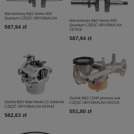
Wał korbowy B&S Series 600
Quantum CZĘŚĆ ORYGINALNA
Wał korbowy B&S Series 600
Quantum CZĘŚĆ ORYGINALNA
587,94 zł
797019
587,94 zł
Gaźnik B&S 12HP pionowy wał
Gaźnik B&S Nikki Model 21 traktorek
CZĘŚĆ ORYGINALNA 491026
CZĘŚĆ ORYGINALNA 593432
551,80 zł
562,63 zł