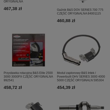
ORYGINALNA
467,38 zł
Gaźnik B&S DOV SERIES 700 775
CZĘŚĆ ORYGINALNA 84001115
460,88 zł
Przystawka rotacyjna B&S Elite 2500
Moduł zapłonowy B&S Intek /
3000 3000PX CZĘŚĆ ORYGINALNA
Powerbuilt OHV SERIES 3000 4000
992541
5000 CZĘŚĆ ORYGINALN 595304
458,72 zł
454,39 zł