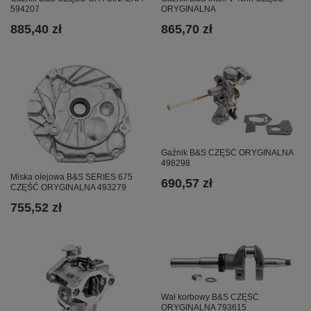
594207
ORYGINALNA
885,40 zł
865,70 zł
Gaźnik B&S CZĘŚĆ ORYGINALNA
498298
Miska olejowa B&S SERIES 675
690,57 zł
CZĘŚĆ ORYGINALNA 493279
755,52 zł
Wał korbowy B&S CZĘŚĆ
ORYGINALNA 793615