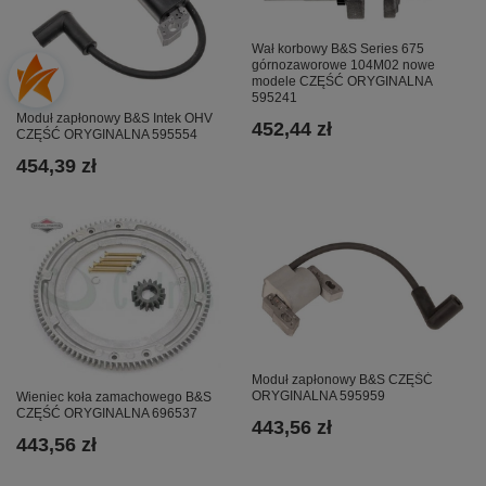
Wał korbowy B&S Series 675
górnozaworowe 104M02 nowe
modele CZĘŚĆ ORYGINALNA
595241
Moduł zapłonowy B&S Intek OHV
452,44 zł
CZĘŚĆ ORYGINALNA 595554
454,39 zł
Moduł zapłonowy B&S CZĘŚĆ
ORYGINALNA 595959
Wieniec koła zamachowego B&S
CZĘŚĆ ORYGINALNA 696537
443,56 zł
443,56 zł