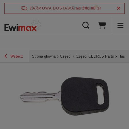
4.7
DARMOWA DOSTAWA
od 500,00 zł
/
5
zweryfikowane przez
Wstecz
Strona główna
Części
Części CEDRUS Parts
Husqv