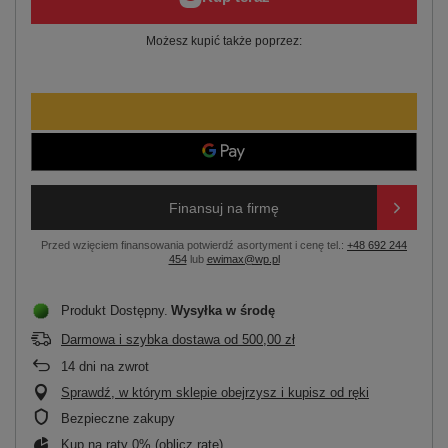
Możesz kupić także poprzez:
Finansuj na firmę
Przed wzięciem finansowania potwierdź asortyment i cenę tel.:
+48 692 244
454
lub
ewimax@wp.pl
Produkt Dostępny
Wysyłka
w środę
Darmowa i szybka dostawa
od
500,00 zł
14
dni na zwrot
Sprawdź, w którym sklepie obejrzysz i kupisz od ręki
Bezpieczne zakupy
Kup na raty 0% (
oblicz ratę
)