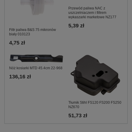
Przewód paliwa NAC z
uszczelniaczem i filtrem
wykaszarki marketowe NZ177
5,39 zł
Filtr paliwa B&S 75 mikronów
biały 010123
4,75 zł
Nóż kosiarki MTD 45.4cm 22-968
136,16 zł
Tłumik Stihl FS120 FS200 FS250
NZ670
51,73 zł