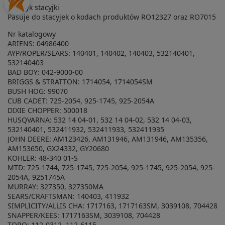
Kluczyk stacyjki
Pasuje do stacyjek o kodach produktów RO12327 oraz RO7015
Nr katalogowy
ARIENS: 04986400
AYP/ROPER/SEARS: 140401, 140402, 140403, 532140401,
532140403
BAD BOY: 042-9000-00
BRIGGS & STRATTON: 1714054, 1714054SM
BUSH HOG: 99070
CUB CADET: 725-2054, 925-1745, 925-2054A
DIXIE CHOPPER: 500018
HUSQVARNA: 532 14 04-01, 532 14 04-02, 532 14 04-03,
532140401, 532411932, 532411933, 532411935
JOHN DEERE: AM123426, AM131946, AM131946, AM135356,
AM153650, GX24332, GY20680
KOHLER: 48-340 01-S
MTD: 725-1744, 725-1745, 725-2054, 925-1745, 925-2054, 925-
2054A, 9251745A
MURRAY: 327350, 327350MA
SEARS/CRAFTSMAN: 140403, 411932
SIMPLICITY/ALLIS CHA: 1717163, 1717163SM, 3039108, 704428
SNAPPER/KEES: 1717163SM, 3039108, 704428
TORO: 112-0312, 112-6115