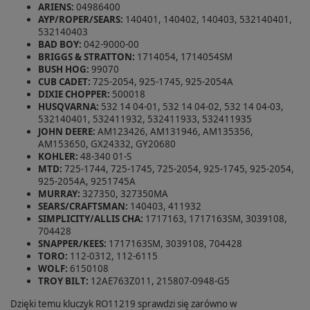
ARIENS:
04986400
AYP/ROPER/SEARS:
140401, 140402, 140403, 532140401,
532140403
BAD BOY:
042-9000-00
BRIGGS & STRATTON:
1714054, 1714054SM
BUSH HOG:
99070
CUB CADET:
725-2054, 925-1745, 925-2054A
DIXIE CHOPPER:
500018
HUSQVARNA:
532 14 04-01, 532 14 04-02, 532 14 04-03,
532140401, 532411932, 532411933, 532411935
JOHN DEERE:
AM123426, AM131946, AM135356,
AM153650, GX24332, GY20680
KOHLER:
48-340 01-S
MTD:
725-1744, 725-1745, 725-2054, 925-1745, 925-2054,
925-2054A, 9251745A
MURRAY:
327350, 327350MA
SEARS/CRAFTSMAN:
140403, 411932
SIMPLICITY/ALLIS CHA:
1717163, 1717163SM, 3039108,
704428
SNAPPER/KEES:
1717163SM, 3039108, 704428
TORO:
112-0312, 112-6115
WOLF:
6150108
TROY BILT:
12AE763Z011, 215807-0948-G5
Dzięki temu kluczyk RO11219 sprawdzi się zarówno w