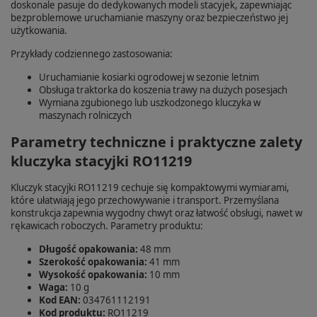
doskonale pasuje do dedykowanych modeli stacyjek, zapewniając
bezproblemowe uruchamianie maszyny oraz bezpieczeństwo jej
użytkowania.
Przykłady codziennego zastosowania:
Uruchamianie kosiarki ogrodowej w sezonie letnim
Obsługa traktorka do koszenia trawy na dużych posesjach
Wymiana zgubionego lub uszkodzonego kluczyka w
maszynach rolniczych
Parametry techniczne i praktyczne zalety
kluczyka stacyjki RO11219
Kluczyk stacyjki RO11219 cechuje się kompaktowymi wymiarami,
które ułatwiają jego przechowywanie i transport. Przemyślana
konstrukcja zapewnia wygodny chwyt oraz łatwość obsługi, nawet w
rękawicach roboczych. Parametry produktu:
Długość opakowania:
48 mm
Szerokość opakowania:
41 mm
Wysokość opakowania:
10 mm
Waga:
10 g
Kod EAN:
034761112191
Kod produktu:
RO11219