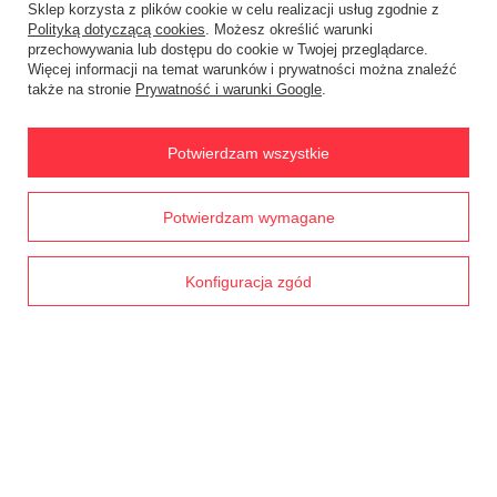
Sklep korzysta z plików cookie w celu realizacji usług zgodnie z
Polityką dotyczącą cookies
. Możesz określić warunki
Status zamówienia
przechowywania lub dostępu do cookie w Twojej przeglądarce.
Więcej informacji na temat warunków i prywatności można znaleźć
Śledzenie przesyłki
także na stronie
Prywatność i warunki Google
.
Chcę zareklamować produkt
Chcę zwrócić produkt
Potwierdzam wszystkie
Chcę wymienić towar
Prawdziwe
Potwierdzam wymagane
opinie klientów
Kontakt
4.8
/ 5.0
1791 opinii
Konfiguracja zgód
Konto
Regulaminy
MOJE KONTO
W sklepie prezentujemy ceny brutto (z VAT).
Stawki VAT dla konsumentów z
kraju:
Polska
.