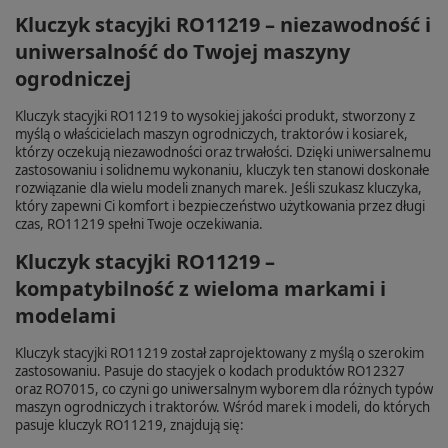
Kluczyk stacyjki RO11219 – niezawodność i
uniwersalność do Twojej maszyny
ogrodniczej
Kluczyk stacyjki RO11219 to wysokiej jakości produkt, stworzony z
myślą o właścicielach maszyn ogrodniczych, traktorów i kosiarek,
którzy oczekują niezawodności oraz trwałości. Dzięki uniwersalnemu
zastosowaniu i solidnemu wykonaniu, kluczyk ten stanowi doskonałe
rozwiązanie dla wielu modeli znanych marek. Jeśli szukasz kluczyka,
który zapewni Ci komfort i bezpieczeństwo użytkowania przez długi
czas, RO11219 spełni Twoje oczekiwania.
Kluczyk stacyjki RO11219 –
kompatybilność z wieloma markami i
modelami
Kluczyk stacyjki RO11219 został zaprojektowany z myślą o szerokim
zastosowaniu. Pasuje do stacyjek o kodach produktów RO12327
oraz RO7015, co czyni go uniwersalnym wyborem dla różnych typów
maszyn ogrodniczych i traktorów. Wśród marek i modeli, do których
pasuje kluczyk RO11219, znajdują się: