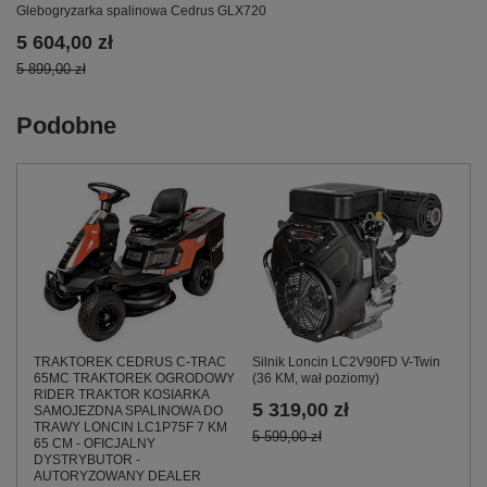
Glebogryzarka spalinowa Cedrus GLX720
5 604,00 zł
5 899,00 zł
Podobne
TRAKTOREK CEDRUS C-TRAC
Silnik Loncin LC2V90FD V-Twin
65MC TRAKTOREK OGRODOWY
(36 KM, wał poziomy)
RIDER TRAKTOR KOSIARKA
5 319,00 zł
SAMOJEZDNA SPALINOWA DO
TRAWY LONCIN LC1P75F 7 KM
5 599,00 zł
65 CM - OFICJALNY
DYSTRYBUTOR -
AUTORYZOWANY DEALER