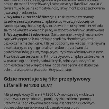
pasuje do modeli opryskiwaczy i zamgławiaczy Cifarelli M1200 ULV.
Gwarantuje to pełną kompatybilność, łatwy montaż oraz zachowanie
gwarancji producenta.
2. Wysoka skuteczność filtracji:
Filtr skutecznie zatrzymuje
wszelkie zanieczyszczenia znajdujące się w cieczy roboczej, co
zapobiega zapychaniu się dysz oraz awariom urządzenia. Przekłada
się to na większą wydajność pracy oraz bezpieczeństwo użytkowania.
3. Wytrzymałość i odporność:
Zastosowanie trwałych materiałów
zapewnia odporność na działanie środków chemicznych oraz
uszkodzenia mechaniczne. Filtr jest odporny na korozję i intensywną
eksploatację, co czyni go idealnym wyborem zarówno dla
profesjonalistów, jak i wymagających użytkowników indywidualnych.
Przykłady zastosowania:
Filtr przepływowy znajduje zastosowanie
w pracach ogrodniczych, sadowniczych, rolniczych, dezynfekcji
pomieszczeń oraz wszędzie tam, gdzie niezbędna jest skuteczna
ochrona urządzenia przed zanieczyszczeniami.
Gdzie montuje się filtr przepływowy
Cifarelli M1200 ULV?
Filtr przepływowy Cifarelli M1200 ULV montuje się w układzie
przepływu cieczy roboczej, pomiędzy zbiornikiem a pompą
urządzenia. Jego głównym zadaniem jest ochrona kluczowych
podzespołów opryskiwacza lub zamgławiacza przed