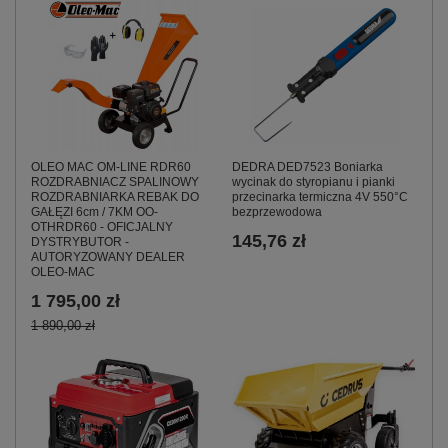
OLEO MAC OM-LINE RDR60
DEDRA DED7523 Boniarka
ROZDRABNIACZ SPALINOWY
wycinak do styropianu i pianki
ROZDRABNIARKA REBAK DO
przecinarka termiczna 4V 550°C
GAŁĘZI 6cm / 7KM OO-
bezprzewodowa
OTHRDR60 - OFICJALNY
145,76 zł
DYSTRYBUTOR -
AUTORYZOWANY DEALER
OLEO-MAC
1 795,00 zł
1 890,00 zł