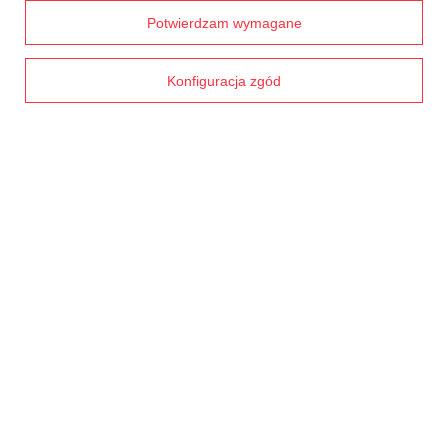
Chcę wymienić towar
Prawdziwe
Potwierdzam wymagane
opinie klientów
4.8
Kontakt
/ 5.0
1791 opinii
Konfiguracja zgód
Konto
Regulaminy
MOJE KONTO
W sklepie prezentujemy ceny brutto (z VAT).
Stawki VAT dla konsumentów z
kraju:
Polska
.
NASZE ODZNAKI
wyróżnienia są przyznawane przez