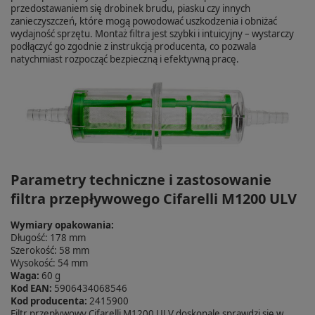
przedostawaniem się drobinek brudu, piasku czy innych
zanieczyszczeń, które mogą powodować uszkodzenia i obniżać
wydajność sprzętu. Montaż filtra jest szybki i intuicyjny – wystarczy
podłączyć go zgodnie z instrukcją producenta, co pozwala
natychmiast rozpocząć bezpieczną i efektywną pracę.
Parametry techniczne i zastosowanie
filtra przepływowego Cifarelli M1200 ULV
Wymiary opakowania:
Długość: 178 mm
Szerokość: 58 mm
Wysokość: 54 mm
Waga:
60 g
Kod EAN:
5906434068546
Kod producenta:
2415900
Filtr przepływowy Cifarelli M1200 ULV doskonale sprawdzi się w