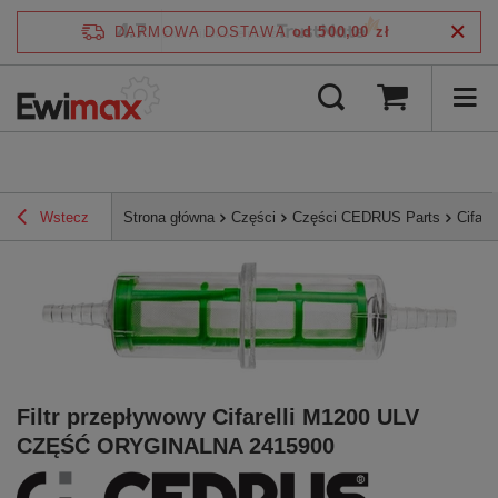
4.7
DARMOWA DOSTAWA
od 500,00 zł
/
5
zweryfikowane przez
Wstecz
Strona główna
Części
Części CEDRUS Parts
Cifarel
Filtr przepływowy Cifarelli M1200 ULV
CZĘŚĆ ORYGINALNA 2415900