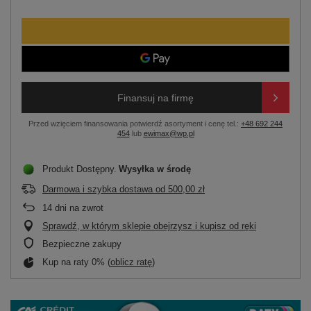
Finansuj na firmę
Przed wzięciem finansowania potwierdź asortyment i cenę tel.:
+48 692 244
454
lub
ewimax@wp.pl
Produkt Dostępny
Wysyłka
w środę
Darmowa i szybka dostawa
od
500,00 zł
14
dni na zwrot
Sprawdź, w którym sklepie obejrzysz i kupisz od ręki
Bezpieczne zakupy
Kup na raty 0% (
oblicz ratę
)