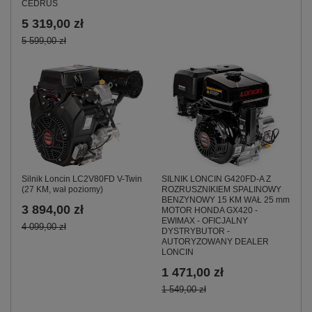
CEDRUS
5 319,00 zł
5 599,00 zł
Silnik Loncin LC2V80FD V-Twin
SILNIK LONCIN G420FD-A Z
(27 KM, wał poziomy)
ROZRUSZNIKIEM SPALINOWY
BENZYNOWY 15 KM WAŁ 25 mm
3 894,00 zł
MOTOR HONDA GX420 -
EWIMAX - OFICJALNY
4 099,00 zł
DYSTRYBUTOR -
AUTORYZOWANY DEALER
LONCIN
1 471,00 zł
1 549,00 zł