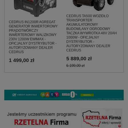
CEDRUS TA500 WOZIDŁO
TRANSPORTER
CEDRUS IN1200R AGREGAT
AKUMULATOROWY
GENERATOR INWERTOROWY
BUDOWLANY OGRODOWY
PRĄDOTWÓRCZY
TACZKA WYWROTKA 48V 20AH
INWERTEROWY WALIZKOWY
1000W - OFICJALNY
230V 1200W EWIMAX -
DYSTRYBUTOR -
OFICJALNY DYSTRYBUTOR -
AUTORYZOWANY DEALER
AUTORYZOWANY DEALER
CEDRUS
CEDRUS
5 889,00 zł
1 499,00 zł
6 199,00 zł