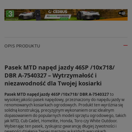
OPIS PRODUKTU
Pasek MTD napęd jazdy 46SP /10x718/
DBR A-7540327 – Wytrzymałość i
niezawodność dla Twojej kosiarki
Pasek MTD napęd jazdy 46SP /10x718/ DBR A-7540327
to
wysokiej jakości pasek napędowy, przeznaczony do napędu jazdy w
renomowanych kosiarkach ogrodowych. Produkt ten wyróżnia się
solidną konstrukcją, precyzyjnym wykonaniem oraz idealnym
dopasowaniem do popularnych modeli sprzętu ogrodowego, takich
jak MTD, Cub Cadet, Homelite, Honda, Toro czy White Outdoor.
Wybierając ten pasek, zyskujesz gwarancję długiej żywotności i
pewności działania Twojej maszyny w każdych warunkach.