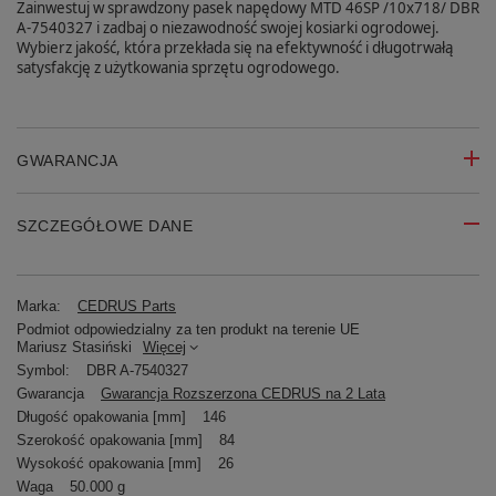
Zainwestuj w sprawdzony pasek napędowy MTD 46SP /10x718/ DBR
A-7540327 i zadbaj o niezawodność swojej kosiarki ogrodowej.
Wybierz jakość, która przekłada się na efektywność i długotrwałą
satysfakcję z użytkowania sprzętu ogrodowego.
GWARANCJA
SZCZEGÓŁOWE DANE
Marka:
CEDRUS Parts
Podmiot odpowiedzialny za ten produkt na terenie UE
Mariusz Stasiński
Więcej
Symbol:
DBR A-7540327
Gwarancja
Gwarancja Rozszerzona CEDRUS na 2 Lata
Długość opakowania [mm]
146
Szerokość opakowania [mm]
84
Wysokość opakowania [mm]
26
Waga
50.000 g