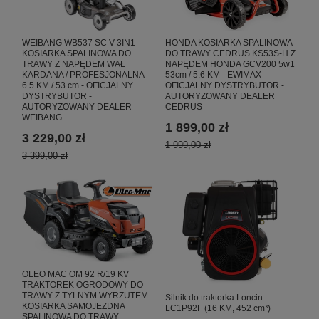
HONDA KOSIARKA SPALINOWA
WEIBANG WB537 SC V 3IN1
DO TRAWY CEDRUS KS53S-H Z
KOSIARKA SPALINOWA DO
NAPĘDEM HONDA GCV200 5w1
TRAWY Z NAPĘDEM WAŁ
53cm / 5.6 KM - EWIMAX -
KARDANA / PROFESJONALNA
OFICJALNY DYSTRYBUTOR -
6.5 KM / 53 cm - OFICJALNY
AUTORYZOWANY DEALER
DYSTRYBUTOR -
CEDRUS
AUTORYZOWANY DEALER
WEIBANG
1 899,00 zł
3 229,00 zł
1 999,00 zł
3 399,00 zł
OLEO MAC OM 92 R/19 KV
TRAKTOREK OGRODOWY DO
TRAWY Z TYLNYM WYRZUTEM
Silnik do traktorka Loncin
KOSIARKA SAMOJEZDNA
LC1P92F (16 KM, 452 cm³)
SPALINOWA DO TRAWY