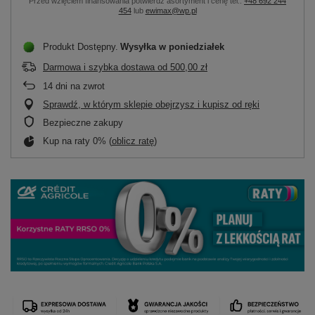
Przed wzięciem finansowania potwierdź asortyment i cenę tel.:
+48 692 244
454
lub
ewimax@wp.pl
Produkt Dostępny
Wysyłka
w poniedziałek
Darmowa i szybka dostawa
od
500,00 zł
14
dni na zwrot
Sprawdź, w którym sklepie obejrzysz i kupisz od ręki
Bezpieczne zakupy
Kup na raty 0% (
oblicz ratę
)