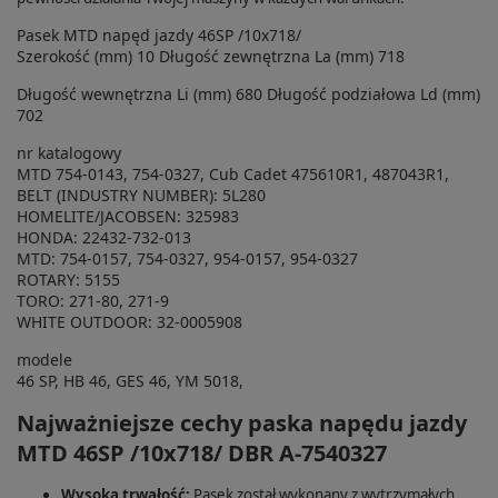
Pasek MTD napęd jazdy 46SP /10x718/
Szerokość (mm) 10 Długość zewnętrzna La (mm) 718
Długość wewnętrzna Li (mm) 680 Długość podziałowa Ld (mm)
702
nr katalogowy
MTD 754-0143, 754-0327, Cub Cadet 475610R1, 487043R1,
BELT (INDUSTRY NUMBER): 5L280
HOMELITE/JACOBSEN: 325983
HONDA: 22432-732-013
MTD: 754-0157, 754-0327, 954-0157, 954-0327
ROTARY: 5155
TORO: 271-80, 271-9
WHITE OUTDOOR: 32-0005908
modele
46 SP, HB 46, GES 46, YM 5018,
Najważniejsze cechy paska napędu jazdy
MTD 46SP /10x718/ DBR A-7540327
Wysoka trwałość:
Pasek został wykonany z wytrzymałych