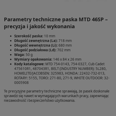
Parametry techniczne paska MTD 46SP –
precyzja i jakość wykonania
Szerokość paska:
10 mm
Długość zewnętrzna (La):
718 mm
Długość wewnętrzna (Li):
680 mm
Długość podziałowa (Ld):
702 mm
Waga:
50 g
Wymiary opakowania:
146 x 84 x 26 mm
Kody katalogowe:
MTD 754-0143, 754-0327, Cub Cadet
475610R1, 487043R1, BELT (INDUSTRY NUMBER): 5L280,
HOMELITE/JACOBSEN: 325983, HONDA: 22432-732-013,
ROTARY: 5155, TORO: 271-80, 271-9, WHITE OUTDOOR: 32-
0005908
Te precyzyjne parametry techniczne sprawiają, że pasek doskonale
sprawdzi się nawet w wymagających warunkach pracy, zapewniając
niezawodność i bezpieczeństwo użytkowania.