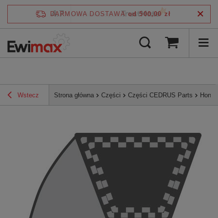
4.7
DARMOWA DOSTAWA
od 500,00 zł
/
5
zweryfikowane przez
Wstecz
Strona główna
Części
Części CEDRUS Parts
Honda