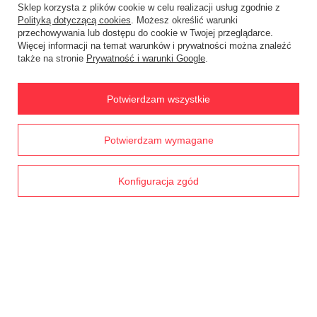
Sklep korzysta z plików cookie w celu realizacji usług zgodnie z
Polityką dotyczącą cookies
. Możesz określić warunki
Status zamówienia
przechowywania lub dostępu do cookie w Twojej przeglądarce.
Więcej informacji na temat warunków i prywatności można znaleźć
Śledzenie przesyłki
także na stronie
Prywatność i warunki Google
.
Chcę zareklamować produkt
Chcę zwrócić produkt
Potwierdzam wszystkie
Chcę wymienić towar
Prawdziwe
Potwierdzam wymagane
Kontakt
opinie klientów
4.8
/ 5.0
1791 opinii
Konfiguracja zgód
Konto
Regulaminy
MOJE KONTO
W sklepie prezentujemy ceny brutto (z VAT).
Stawki VAT dla konsumentów z
kraju:
Polska
.