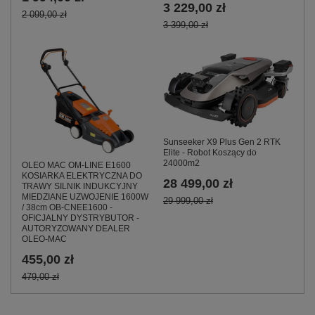
3 229,00 zł
2 099,00 zł
3 399,00 zł
Sunseeker X9 Plus Gen 2 RTK
Elite - Robot Koszący do
24000m2
OLEO MAC OM-LINE E1600
KOSIARKA ELEKTRYCZNA DO
28 499,00 zł
TRAWY SILNIK INDUKCYJNY
MIEDZIANE UZWOJENIE 1600W
29 999,00 zł
/ 38cm OB-CNEE1600 -
OFICJALNY DYSTRYBUTOR -
AUTORYZOWANY DEALER
OLEO-MAC
455,00 zł
479,00 zł