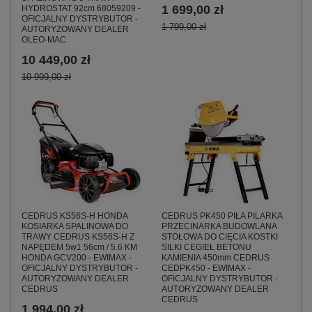
1 699,00 zł
HYDROSTAT 92cm 68059209 -
OFICJALNY DYSTRYBUTOR -
1 799,00 zł
AUTORYZOWANY DEALER
OLEO-MAC
10 449,00 zł
10 999,00 zł
CEDRUS KS56S-H HONDA
CEDRUS PK450 PIŁA PILARKA
KOSIARKA SPALINOWA DO
PRZECINARKA BUDOWLANA
TRAWY CEDRUS KS56S-H Z
STOŁOWA DO CIĘCIA KOSTKI
NAPĘDEM 5w1 56cm / 5.6 KM
SILKI CEGIEŁ BETONU
HONDA GCV200 - EWIMAX -
KAMIENIA 450mm CEDRUS
OFICJALNY DYSTRYBUTOR -
CEDPK450 - EWIMAX -
AUTORYZOWANY DEALER
OFICJALNY DYSTRYBUTOR -
CEDRUS
AUTORYZOWANY DEALER
CEDRUS
1 994,00 zł