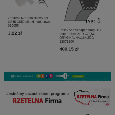
Zabierak NAC plastikowy kpl
CS45 CS52 pilarki marketowe
010055
Pasek Ariens napęd noży B57
3,22 zł
deck 107cm XRD CZĘŚĆ
ORYGINALNA /16x1520/
22871200
409,15 zł