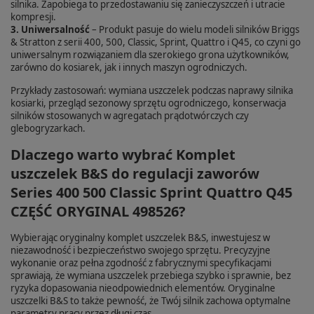
silnika. Zapobiega to przedostawaniu się zanieczyszczeń i utracie
kompresji.
3. Uniwersalność
– Produkt pasuje do wielu modeli silników Briggs
& Stratton z serii 400, 500, Classic, Sprint, Quattro i Q45, co czyni go
uniwersalnym rozwiązaniem dla szerokiego grona użytkowników,
zarówno do kosiarek, jak i innych maszyn ogrodniczych.
Przykłady zastosowań: wymiana uszczelek podczas naprawy silnika
kosiarki, przegląd sezonowy sprzętu ogrodniczego, konserwacja
silników stosowanych w agregatach prądotwórczych czy
glebogryzarkach.
Dlaczego warto wybrać Komplet
uszczelek B&S do regulacji zaworów
Series 400 500 Classic Sprint Quattro Q45
CZĘŚĆ ORYGINAL 498526?
Wybierając oryginalny komplet uszczelek B&S, inwestujesz w
niezawodność i bezpieczeństwo swojego sprzętu. Precyzyjne
wykonanie oraz pełna zgodność z fabrycznymi specyfikacjami
sprawiają, że wymiana uszczelek przebiega szybko i sprawnie, bez
ryzyka dopasowania nieodpowiednich elementów. Oryginalne
uszczelki B&S to także pewność, że Twój silnik zachowa optymalne
parametry pracy przez długi czas.