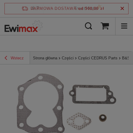
4.7
DARMOWA DOSTAWA
od 500,00 zł
/
5
zweryfikowane przez
Wstecz
Strona główna
Części
Części CEDRUS Parts
B&S B