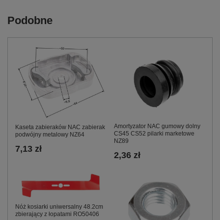
Podobne
Amortyzator NAC gumowy dolny
Kaseta zabieraków NAC zabierak
CS45 CS52 pilarki marketowe
podwójny metalowy NZ64
NZ89
7,13 zł
2,36 zł
Nóż kosiarki uniwersalny 48.2cm
zbierający z łopatami RO50406