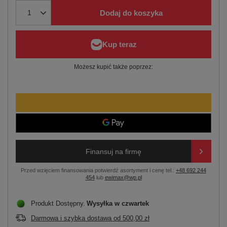
Dodaj do koszyka
Możesz kupić także poprzez:
Finansuj na firmę
Przed wzięciem finansowania potwierdź asortyment i cenę tel.:
+48 692 244
454
lub
ewimax@wp.pl
Produkt Dostępny
Wysyłka
w czwartek
Darmowa i szybka dostawa
od
500,00 zł