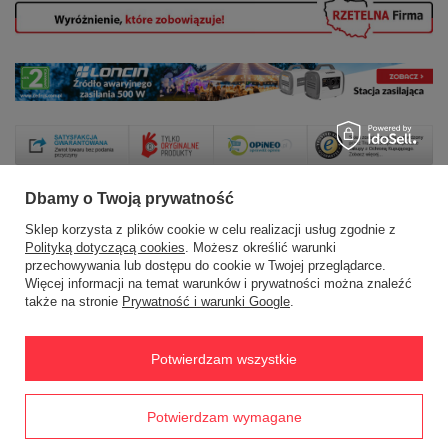
Dbamy o Twoją prywatność
Sklep korzysta z plików cookie w celu realizacji usług zgodnie z
Zamówienia
Polityką dotyczącą cookies
. Możesz określić warunki
przechowywania lub dostępu do cookie w Twojej przeglądarce.
Status zamówienia
Więcej informacji na temat warunków i prywatności można znaleźć
także na stronie
Prywatność i warunki Google
.
Śledzenie przesyłki
Chcę zareklamować produkt
Potwierdzam wszystkie
Chcę zwrócić produkt
Prawdziwe
Chcę wymienić towar
Potwierdzam wymagane
opinie klientów
4.8
/ 5.0
Kontakt