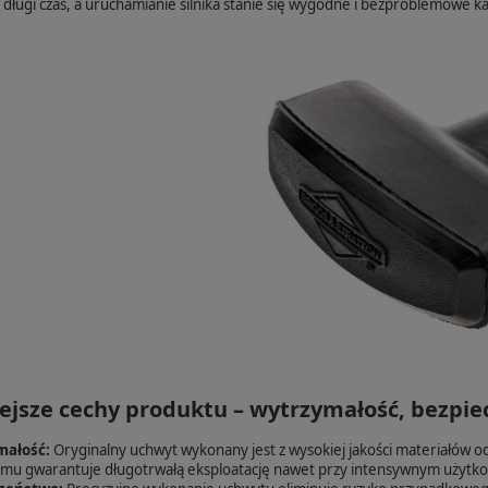
 długi czas, a uruchamianie silnika stanie się wygodne i bezproblemowe k
ejsze cechy produktu – wytrzymałość, bezpie
ałość:
Oryginalny uchwyt wykonany jest z wysokiej jakości materiałów 
emu gwarantuje długotrwałą eksploatację nawet przy intensywnym użytko