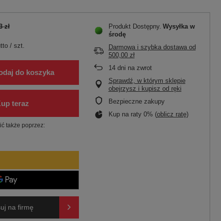
3 zł
Produkt Dostępny
Wysyłka
w
środę
tto
/
szt.
Darmowa i szybka dostawa
od
500,00 zł
14
dni na zwrot
odaj do koszyka
Sprawdź, w którym sklepie
obejrzysz i kupisz od ręki
Bezpieczne zakupy
Kup na raty 0% (
oblicz ratę
)
ć także poprzez:
uj na firmę