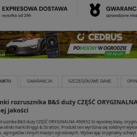
DUKTU
GWARANCJA
SZCZEGÓŁOWE DANE
OPINI
inki rozrusznika B&S duży CZĘŚĆ ORYGINALNA 
ej jakości
ozrusznika B&S duży CZĘŚĆ ORYGINALNA 490652 to wysokiej klasy, orygi
 silniki marki Briggs & Stratton. Produkt ten wyróżnia się solidnym wyko
k, agregatów i innych maszyn ogrodowych. Wybierając oryginalny uchwyt l