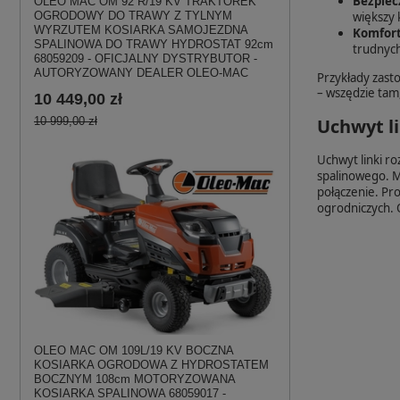
Bezpiec
OLEO MAC OM 92 R/19 KV TRAKTOREK
większy 
OGRODOWY DO TRAWY Z TYLNYM
WYRZUTEM KOSIARKA SAMOJEZDNA
Komfort
SPALINOWA DO TRAWY HYDROSTAT 92cm
trudnyc
68059209 - OFICJALNY DYSTRYBUTOR -
AUTORYZOWANY DEALER OLEO-MAC
Przykłady zast
– wszędzie tam,
10 449,00 zł
Uchwyt li
10 999,00 zł
Uchwyt linki r
spalinowego. Mo
połączenie. Pr
ogrodniczych. 
OLEO MAC OM 109L/19 KV BOCZNA
KOSIARKA OGRODOWA Z HYDROSTATEM
BOCZNYM 108cm MOTORYZOWANA
KOSIARKA SPALINOWA 68059017 -