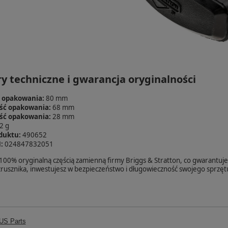
y techniczne i gwarancja oryginalności
 opakowania:
80 mm
ść opakowania:
68 mm
ść opakowania:
28 mm
2 g
duktu:
490652
:
024847832051
100% oryginalną częścią zamienną firmy Briggs & Stratton, co gwarantuje 
ozrusznika, inwestujesz w bezpieczeństwo i długowieczność swojego sprzę
S Parts