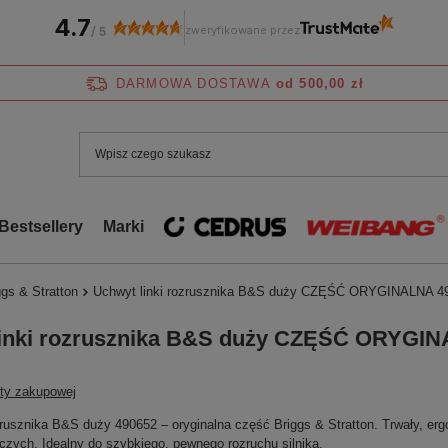
4.7
zweryfikowane przez
/
5
DARMOWA DOSTAWA
od 500,00 zł
Bestsellery
Marki
gs & Stratton
Uchwyt linki rozrusznika B&S duży CZĘŚĆ ORYGINALNA 4
linki rozrusznika B&S duży CZĘŚĆ ORYGI
sty zakupowej
zrusznika B&S duży 490652 – oryginalna część Briggs & Stratton. Trwały, er
zych. Idealny do szybkiego, pewnego rozruchu silnika.