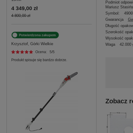
Podmiot odpowie
Mariusz Stasińs
4 349,00 zł
Symbol:
4906
4 800,00 zł
Gwarancja
Gw
Długość opakow
Szerokość opa
Potwierdzona zakupem
Wysokość opak
Krzysztof, Górki Wielkie
Waga
42.000 
Ocena:
5
/5
Produkt spisuje się bardzo dobrze.
Zobacz r