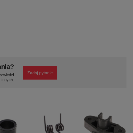
ania?
Zadaj pytanie
powiedzi
a innych.