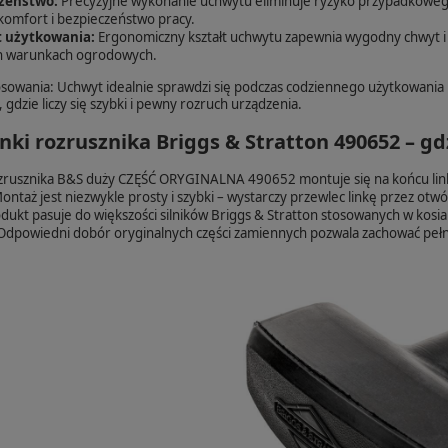
zeństwo:
Precyzyjne wykonanie uchwytu eliminuje ryzyko przypadkowego wy
komfort i bezpieczeństwo pracy.
 użytkowania:
Ergonomiczny kształt uchwytu zapewnia wygodny chwyt i ł
h warunkach ogrodowych.
osowania: Uchwyt idealnie sprawdzi się podczas codziennego użytkowania 
 gdzie liczy się szybki i pewny rozruch urządzenia.
nki rozrusznika Briggs & Stratton 490652 – g
ozrusznika B&S duży CZĘŚĆ ORYGINALNA 490652 montuje się na końcu linki 
ntaż jest niezwykle prosty i szybki – wystarczy przewlec linkę przez otw
odukt pasuje do większości silników Briggs & Stratton stosowanych w kosi
Odpowiedni dobór oryginalnych części zamiennych pozwala zachować peł