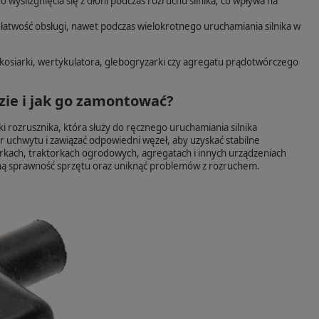
ślizgnięcia się z dłoni podczas rozruchu silnika, co wpływa na
atwość obsługi, nawet podczas wielokrotnego uruchamiania silnika w
kosiarki, wertykulatora, glebogryzarki czy agregatu prądotwórczego
dzie i jak go zamontować?
rozrusznika, która służy do ręcznego uruchamiania silnika
ór uchwytu i zawiązać odpowiedni węzeł, aby uzyskać stabilne
arkach, traktorkach ogrodowych, agregatach i innych urządzeniach
ną sprawność sprzętu oraz uniknąć problemów z rozruchem.