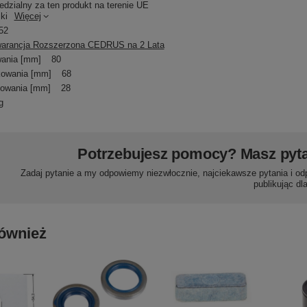
dzialny za ten produkt na terenie UE
ki
Więcej
52
arancja Rozszerzona CEDRUS na 2 Lata
ania [mm]
80
kowania [mm]
68
owania [mm]
28
g
Potrzebujesz pomocy? Masz pyt
Zadaj pytanie a my odpowiemy niezwłocznie, najciekawsze pytania i od
publikując dl
ównież