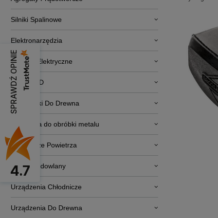
Silniki Spalinowe
Elektronarzędzia
SPRAWDŹ OPINIE
Pojazdy Elektryczne
RTV i AGD
Obrabiarki Do Drewna
Narzędzia do obróbki metalu
Osuszacze Powietrza
Sprzęt budowlany
4.7
Urządzenia Chłodnicze
Urządzenia Do Drewna