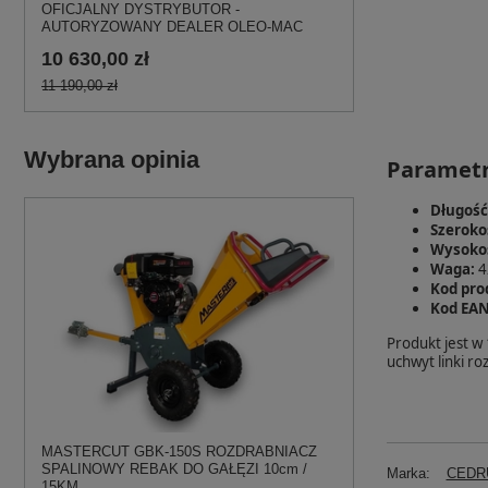
OFICJALNY DYSTRYBUTOR -
AUTORYZOWANY DEALER OLEO-MAC
10 630,00 zł
11 190,00 zł
Wybrana opinia
Parametr
Długość
Szeroko
Wysoko
Waga:
4
Kod pro
Kod EAN
Produkt jest w 
uchwyt linki r
MASTERCUT GBK-150S ROZDRABNIACZ
SPALINOWY REBAK DO GAŁĘZI 10cm /
Marka:
CEDRU
15KM