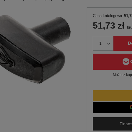
Cena katalogowa:
51,7
51,73 zł
bru
D
Możesz kupi
Finans