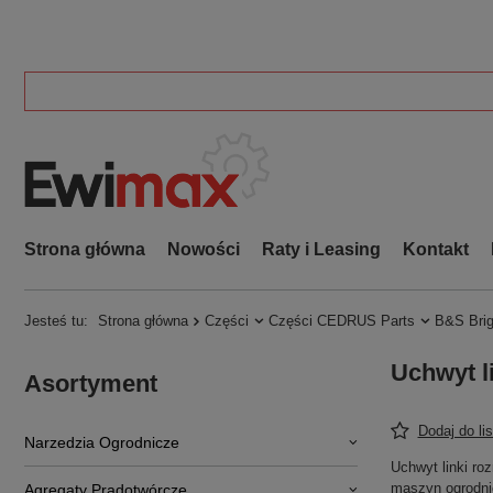
Strona główna
Nowości
Raty i Leasing
Kontakt
Jesteś tu:
Strona główna
Części
Części CEDRUS Parts
B&S Brig
Uchwyt 
Asortyment
Dodaj do li
Narzedzia Ogrodnicze
Uchwyt linki ro
maszyn ogrodnic
Agregaty Prądotwórcze