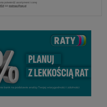
nia potwierdź asortyment i cenę
 454
lub
ewimax@wp.pl