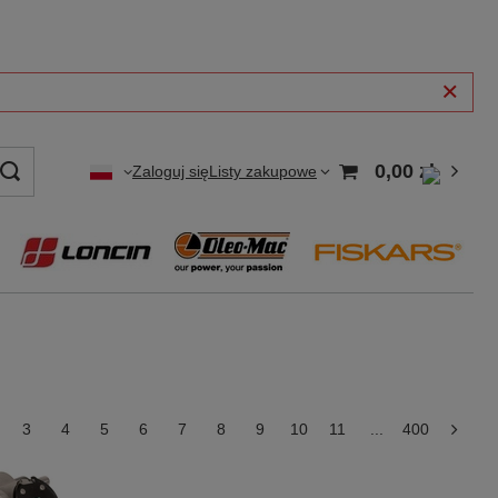
0,00 zł
Zaloguj się
Listy zakupowe
3
4
5
6
7
8
9
10
11
...
400