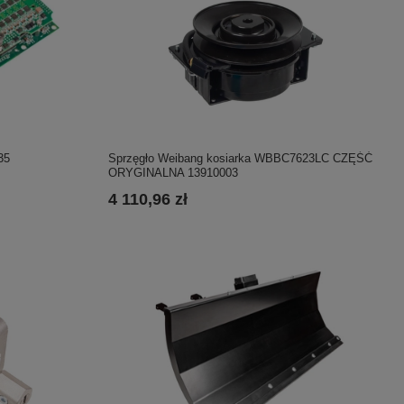
35
Sprzęgło Weibang kosiarka WBBC7623LC CZĘŚĆ
ORYGINALNA 13910003
4 110,96 zł