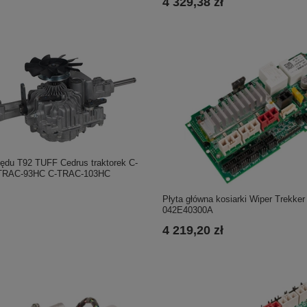
4 329,38 zł
pędu T92 TUFF Cedrus traktorek C-
TRAC-93HC C-TRAC-103HC
Płyta główna kosiarki Wiper Trekke
042E40300A
4 219,20 zł