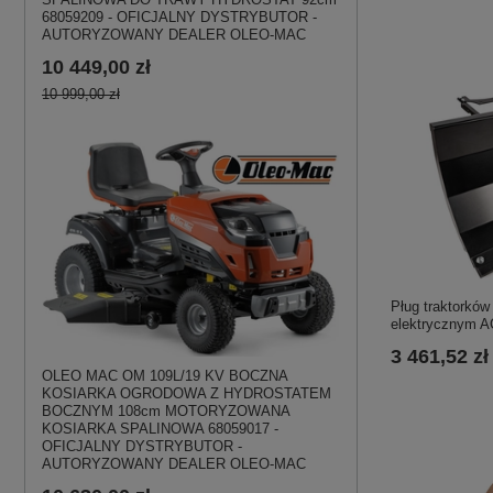
68059209 - OFICJALNY DYSTRYBUTOR -
AUTORYZOWANY DEALER OLEO-MAC
10 449,00 zł
10 999,00 zł
Pług traktorkó
elektrycznym 
3 461,52 zł
OLEO MAC OM 109L/19 KV BOCZNA
KOSIARKA OGRODOWA Z HYDROSTATEM
BOCZNYM 108cm MOTORYZOWANA
KOSIARKA SPALINOWA 68059017 -
OFICJALNY DYSTRYBUTOR -
AUTORYZOWANY DEALER OLEO-MAC