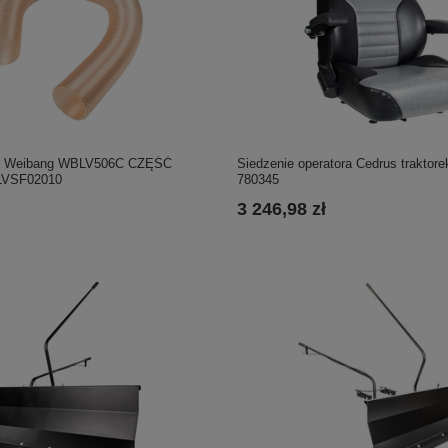
a Weibang WBLV506C CZĘŚĆ
Siedzenie operatora Cedrus trakto
VSF02010
780345
3 246,98 zł