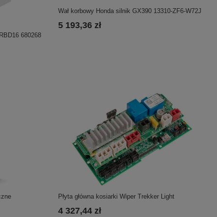
Wał korbowy Honda silnik GX390 13310-ZF6-W72J
5 193,36 zł
DRBD16 680268
Płyta główna kosiarki Wiper Trekker Light
czne
4 327,44 zł