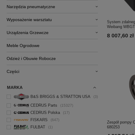
Narzędzia pneumatyczne
Wyposażenie warsztatu
System zdalnego
Weibang WBGT
Urządzenia Grzewcze
8 007,60 zł
Meble Ogrodowe
Odzież i Obuwie Robocze
Części
MARKA
B&S BRIGGS & STRATTON USA
3
CEDRUS Parts
15327
CEDRUS Polska
17
FISKARS
647
Zespół pompy 
680253
FULBAT
1