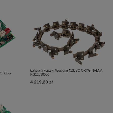
Łańcuch koparki Weibang CZĘŚĆ ORYGINALNA
r S XL-S
KG12030000
4 219,20 zł