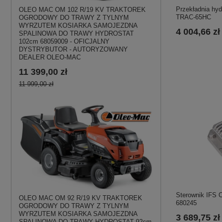
Przekładnia hyd
OLEO MAC OM 102 R/19 KV TRAKTOREK
TRAC-65HC
OGRODOWY DO TRAWY Z TYLNYM
WYRZUTEM KOSIARKA SAMOJEZDNA
4 004,66 zł
SPALINOWA DO TRAWY HYDROSTAT
102cm 68059009 - OFICJALNY
DYSTRYBUTOR - AUTORYZOWANY
DEALER OLEO-MAC
11 399,00 zł
11 999,00 zł
Sterownik IFS 
OLEO MAC OM 92 R/19 KV TRAKTOREK
680245
OGRODOWY DO TRAWY Z TYLNYM
WYRZUTEM KOSIARKA SAMOJEZDNA
3 689,75 zł
SPALINOWA DO TRAWY HYDROSTAT 92cm