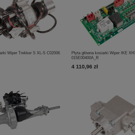
iarki Wiper Trekker S XL-S C02006
Płyta główna kosiarki Wiper IKE XH
015E00400A_R
4 110,96 zł