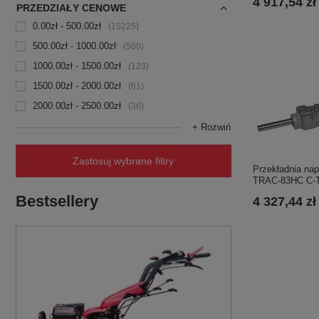
4 917,54 zł
PRZEDZIAŁY CENOWE
0.00zł - 500.00zł
15225
500.00zł - 1000.00zł
500
1000.00zł - 1500.00zł
123
1500.00zł - 2000.00zł
61
2000.00zł - 2500.00zł
36
+ Rozwiń
Zastosuj wybrane filtry
Przekładnia na
TRAC-83HC C-
Bestsellery
4 327,44 zł