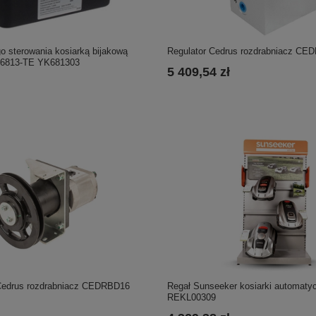
 sterowania kosiarką bijakową
Regulator Cedrus rozdrabniacz CE
6813-TE YK681303
5 409,54 zł
Cedrus rozdrabniacz CEDRBD16
Regał Sunseeker kosiarki automaty
REKL00309