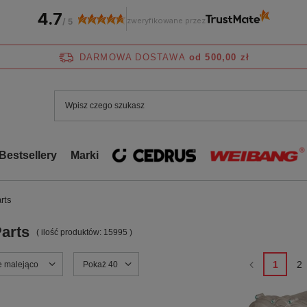
4.7
zweryfikowane przez
/
5
DARMOWA DOSTAWA
od 500,00 zł
Bestsellery
Marki
rts
arts
( ilość produktów:
15995
)
1
2
nie
e malejąco
Zmień ilość wyświetlanych produktów
Pokaż 40