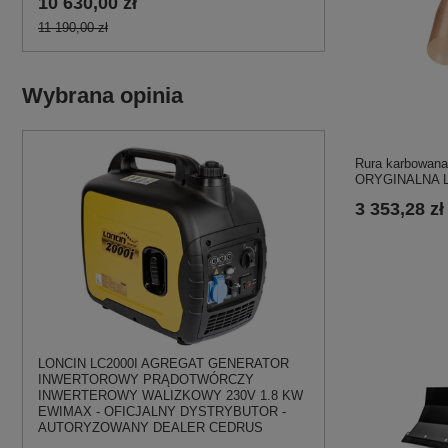
10 630,00 zł
11 190,00 zł
Wybrana opinia
Rura karbowan
ORYGINALNA L
3 353,28 zł
LONCIN LC2000I AGREGAT GENERATOR
INWERTOROWY PRĄDOTWÓRCZY
INWERTEROWY WALIZKOWY 230V 1.8 KW
EWIMAX - OFICJALNY DYSTRYBUTOR -
AUTORYZOWANY DEALER CEDRUS