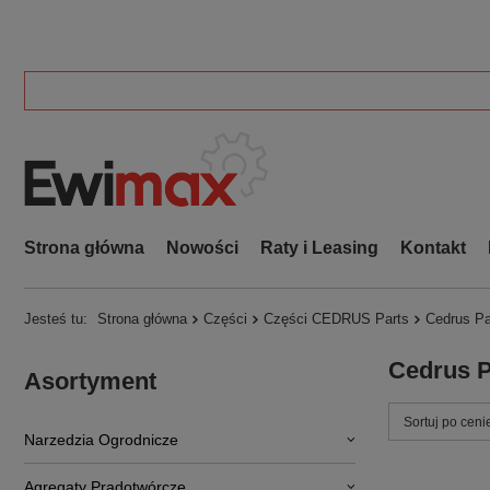
Strona główna
Nowości
Raty i Leasing
Kontakt
Jesteś tu:
Strona główna
Części
Części CEDRUS Parts
Cedrus Pa
Cedrus P
Asortyment
Zmień sortowa
Sortuj po ceni
Narzedzia Ogrodnicze
Agregaty Prądotwórcze