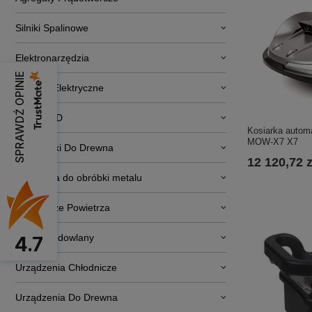
Silniki Spalinowe
Elektronarzędzia
SPRAWDŹ OPINIE
Pojazdy Elektryczne
RTV i AGD
Kosiarka autom
MOW-X7 X7
Obrabiarki Do Drewna
12 120,72 z
Narzędzia do obróbki metalu
Osuszacze Powietrza
Sprzęt budowlany
4.7
Urządzenia Chłodnicze
Urządzenia Do Drewna