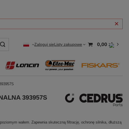
0,00 zł
Zaloguj się
Listy zakupowe
 393957S
INALNA 393957S
 poziomym wałem. Zapewnia skuteczną filtrację, ochronę silnika, dłuższą