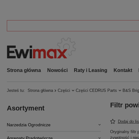
Strona główna
Nowości
Raty i Leasing
Kontakt
Jesteś tu:
Strona główna
Części
Części CEDRUS Parts
B&S Brig
Filtr p
Asortyment
Dodaj do li
Narzedzia Ogrodnicze
Oryginalny filt
żywotność i ni
Agregaty Prądotwórcze