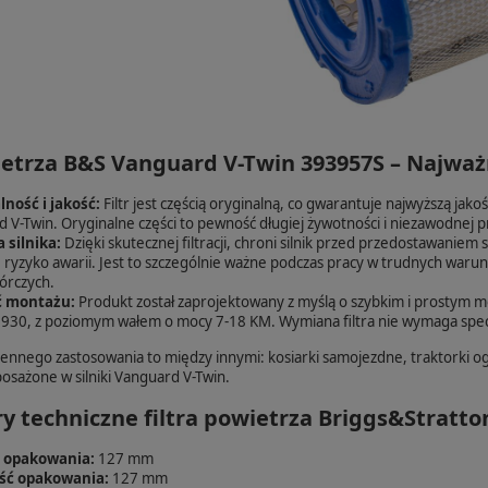
ietrza B&S Vanguard V-Twin 393957S – Najważn
ność i jakość:
Filtr jest częścią oryginalną, co gwarantuje najwyższą ja
 V-Twin. Oryginalne części to pewność długiej żywotności i niezawodnej 
 silnika:
Dzięki skutecznej filtracji, chroni silnik przed przedostawaniem s
 ryzyko awarii. Jest to szczególnie ważne podczas pracy w trudnych waru
órczych.
 montażu:
Produkt został zaprojektowany z myślą o szybkim i prostym m
930, z poziomym wałem o mocy 7-18 KM. Wymiana filtra nie wymaga specj
iennego zastosowania to między innymi: kosiarki samojezdne, traktorki
osażone w silniki Vanguard V-Twin.
y techniczne filtra powietrza Briggs&Stratt
 opakowania:
127 mm
ść opakowania:
127 mm