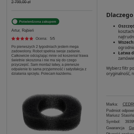
2 799,00 zł
Dlaczego
Potwierdzona zakupem
Oszczęd
Artur, Rąbień
kosztach
najtrudn
Ocena:
5
/5
Wszechs
Po pierwszych 2 tygodniach jestem mega
ogrodnic
zadowolony. Robot spełnia swoje zadanie.
Łatwa d
Całkowicie odciążając mnie od koszenia! trawa
zamówien
świetnie skoszona i nie ma się do czego
przyczepić. Sam montaż łatwy, a pierwsze
Wybierz filtr 
odpalenie to sama przyjemność i satysfakcja z
oryginalność, n
działania sprzętu. Polecam każdemu.
Marka:
CEDRU
Podmiot odpowie
Mariusz Stasińs
Symbol:
3939
Gwarancja
Gw