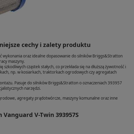
iejsze cechy i zalety produktu
kość wykonania oraz idealne dopasowanie do silników Briggs&Stratton
pracy maszyny.
ię szkodliwych cząstek stałych, co przekłada się na dłuższą żywotność i
nkach, np. w kosiarkach, traktorkach ogrodowych czy agregatach
ontażu. Pasuje do silników Briggs&Stratton o oznaczeniach 393957
alistycznych narzędzi.
 ogrodowe, agregaty prądotwórcze, maszyny komunalne oraz inne
on Vanguard V-Twin 393957S