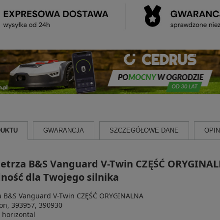
DUKTU
GWARANCJA
SZCZEGÓŁOWE DANE
OPINI
wietrza B&S Vanguard V-Twin CZĘŚĆ ORYGINALN
ność dla Twojego silnika
rza B&S Vanguard V-Twin CZĘŚĆ ORYGINALNA
ton,
393957, 390930
 horizontal