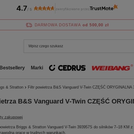
4.7
zweryfikowane przez
/
5
DARMOWA DOSTAWA
od 500,00 zł
Bestsellery
Marki
gs & Stratton
Filtr powietrza B&S Vanguard V-Twin CZĘŚĆ ORYGINALNA
owietrza B&S Vanguard V-Twin CZĘŚĆ ORYG
sty zakupowej
r powietrza Briggs & Stratton Vanguard V-Twin 393957S do silników 7–18 KM z
ezawodną pracę w trudnych warunkach.