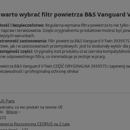
 warto wybrać filtr powietrza B&S Vanguard 
ność i bezpieczeństwo:
Regularna wymiana filtra powietrza to nie tylko 
 napraw i serwisowania. Dzięki oryginalnemu produktowi możesz być pew
iejszych warunkach.
tronność zastosowania:
Filtr powietrza B&S Vanguard V-Twin 393957S 
twie, jak i w zastosowaniach przemysłowych. Jest to doskonały wybór d
ostępność części:
Oryginalny kod produktu oraz szeroka kompatybilność z 
ie odpowiedniego filtra, co minimalizuje przestoje w pracy.
powietrza B&S Vanguard V-Twin CZĘŚĆ ORYGINALNA 393957S i zapewnij sw
iezawodność i profesjonalną ochronę silnika!
S Parts
dzialny za ten produkt na terenie UE
ki
Więcej
57S
arancja Rozszerzona CEDRUS na 2 Lata