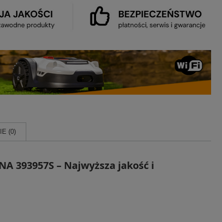
E (0)
A 393957S – Najwyższa jakość i