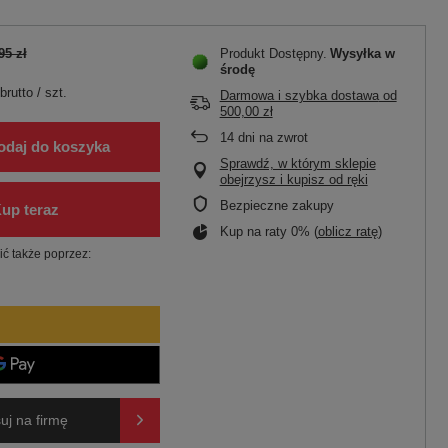
95 zł
Produkt Dostępny
Wysyłka
w
środę
brutto
/
szt.
Darmowa i szybka dostawa
od
500,00 zł
14
dni na zwrot
odaj do koszyka
Sprawdź, w którym sklepie
obejrzysz i kupisz od ręki
Bezpieczne zakupy
Kup na raty 0% (
oblicz ratę
)
ć także poprzez:
uj na firmę