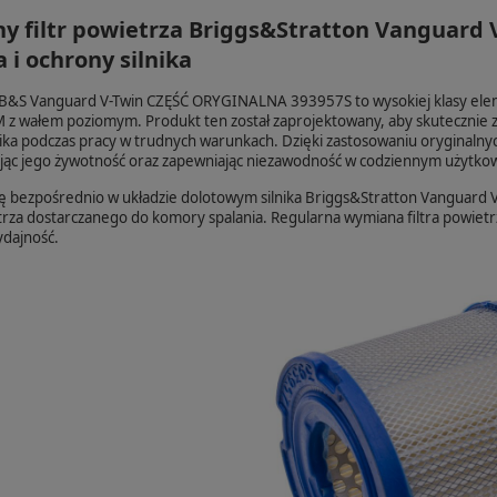
y filtr powietrza Briggs&Stratton Vanguard 
 i ochrony silnika
a B&S Vanguard V-Twin CZĘŚĆ ORYGINALNA 393957S to wysokiej klasy elem
 z wałem poziomym. Produkt ten został zaprojektowany, aby skutecznie za
ika podczas pracy w trudnych warunkach. Dzięki zastosowaniu oryginalnych
żając jego żywotność oraz zapewniając niezawodność w codziennym użytko
się bezpośrednio w układzie dolotowym silnika Briggs&Stratton Vanguard V
rza dostarczanego do komory spalania. Regularna wymiana filtra powietrza
dajność.