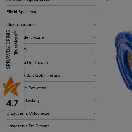
Silniki Spalinowe
Elektronarzędzia
SPRAWDŹ OPINIE
Pojazdy Elektryczne
RTV i AGD
Obrabiarki Do Drewna
Narzędzia do obróbki metalu
Osuszacze Powietrza
Sprzęt budowlany
4.7
Urządzenia Chłodnicze
Urządzenia Do Drewna