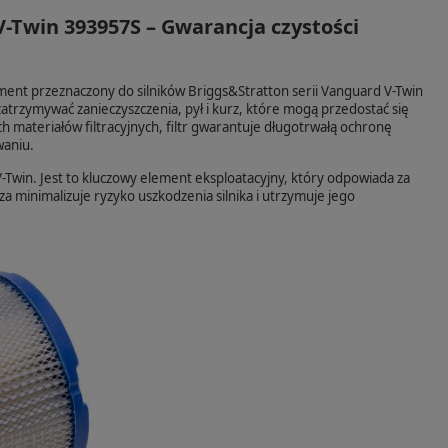
V-Twin 393957S – Gwarancja czystości
ent przeznaczony do silników Briggs&Stratton serii Vanguard V-Twin
trzymywać zanieczyszczenia, pył i kurz, które mogą przedostać się
 materiałów filtracyjnych, filtr gwarantuje długotrwałą ochronę
waniu.
-Twin. Jest to kluczowy element eksploatacyjny, który odpowiada za
 minimalizuje ryzyko uszkodzenia silnika i utrzymuje jego