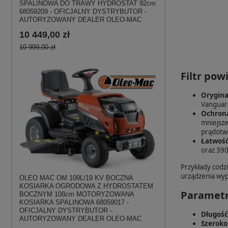
SPALINOWA DO TRAWY HYDROSTAT 92cm
68059209 - OFICJALNY DYSTRYBUTOR -
AUTORYZOWANY DEALER OLEO-MAC
10 449,00 zł
10 999,00 zł
Filtr pow
Oryginal
Vanguard
Ochrona
mniejsze
prądotw
Łatwość
oraz 390
Przykłady codz
urządzenia wyp
OLEO MAC OM 109L/19 KV BOCZNA
KOSIARKA OGRODOWA Z HYDROSTATEM
Parametr
BOCZNYM 108cm MOTORYZOWANA
KOSIARKA SPALINOWA 68059017 -
OFICJALNY DYSTRYBUTOR -
Długość
AUTORYZOWANY DEALER OLEO-MAC
Szeroko