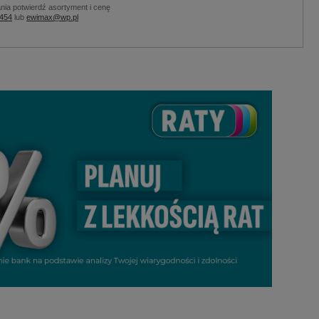
nia potwierdź asortyment i cenę
 454
lub
ewimax@wp.pl