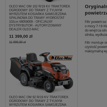
Oryginaln
OLEO MAC OM 102 R/19 KV TRAKTOREK
OGRODOWY DO TRAWY Z TYLNYM
powietrza
WYRZUTEM KOSIARKA SAMOJEZDNA
SPALINOWA DO TRAWY HYDROSTAT
Filtr powietrz
102cm 68059009 - OFICJALNY
DYSTRYBUTOR - AUTORYZOWANY
o mocy 7-18 KM
DEALER OLEO-MAC
do wnętrza siln
silnika, wydłu
11 399,00 zł
Filtr montuje 
11 999,00 zł
czystość powiet
maksymalną wy
OLEO MAC OM 92 R/19 KV TRAKTOREK
OGRODOWY DO TRAWY Z TYLNYM
WYRZUTEM KOSIARKA SAMOJEZDNA