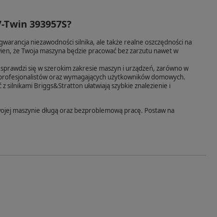
V-Twin 393957S?
gwarancja niezawodności silnika, ale także realne oszczędności na
ien, że Twoja maszyna będzie pracować bez zarzutu nawet w
sprawdzi się w szerokim zakresie maszyn i urządzeń, zarówno w
la profesjonalistów oraz wymagających użytkowników domowych.
silnikami Briggs&Stratton ułatwiają szybkie znalezienie i
ojej maszynie długą oraz bezproblemową pracę. Postaw na