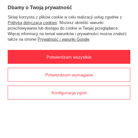
Dbamy o Twoją prywatność
Zamówienia
Sklep korzysta z plików cookie w celu realizacji usług zgodnie z
Polityką dotyczącą cookies
. Możesz określić warunki
Status zamówienia
przechowywania lub dostępu do cookie w Twojej przeglądarce.
Więcej informacji na temat warunków i prywatności można znaleźć
Śledzenie przesyłki
także na stronie
Prywatność i warunki Google
.
Chcę zareklamować produkt
Potwierdzam wszystkie
Chcę zwrócić produkt
Chcę wymienić towar
Prawdziwe
Potwierdzam wymagane
opinie klientów
4.8
Kontakt
/ 5.0
1791 opinii
Konfiguracja zgód
Konto
Regulaminy
MOJE KONTO