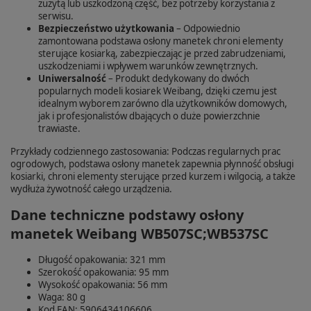
zużytą lub uszkodzoną część, bez potrzeby korzystania z
serwisu.
Bezpieczeństwo użytkowania
– Odpowiednio
zamontowana podstawa osłony manetek chroni elementy
sterujące kosiarką, zabezpieczając je przed zabrudzeniami,
uszkodzeniami i wpływem warunków zewnętrznych.
Uniwersalność
– Produkt dedykowany do dwóch
popularnych modeli kosiarek Weibang, dzięki czemu jest
idealnym wyborem zarówno dla użytkowników domowych,
jak i profesjonalistów dbających o duże powierzchnie
trawiaste.
Przykłady codziennego zastosowania: Podczas regularnych prac
ogrodowych, podstawa osłony manetek zapewnia płynność obsługi
kosiarki, chroni elementy sterujące przed kurzem i wilgocią, a także
wydłuża żywotność całego urządzenia.
Dane techniczne podstawy osłony
manetek Weibang WB507SC;WB537SC
Długość opakowania: 321 mm
Szerokość opakowania: 95 mm
Wysokość opakowania: 56 mm
Waga: 80 g
Kod EAN: 5906434106606