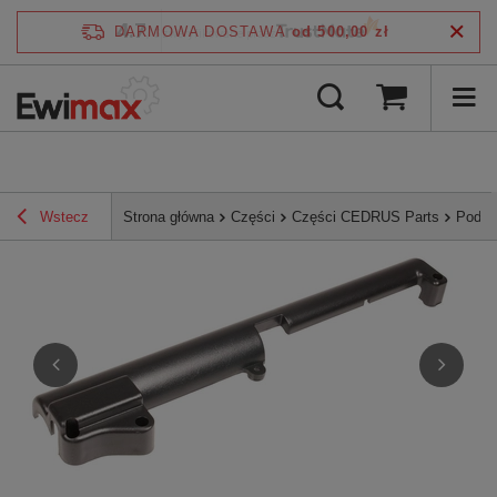
4.7
DARMOWA DOSTAWA
od 500,00 zł
/
5
zweryfikowane przez
Wstecz
Strona główna
Części
Części CEDRUS Parts
Podst