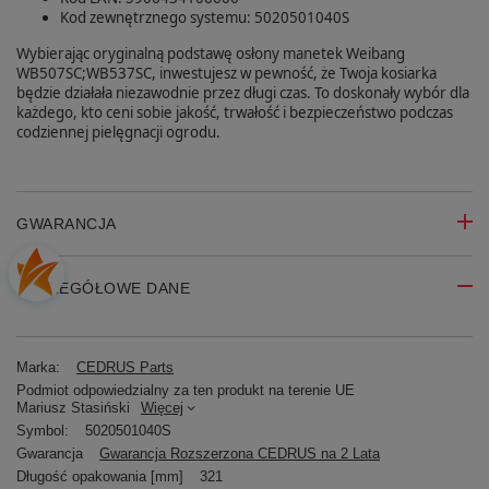
Kod zewnętrznego systemu: 5020501040S
Wybierając oryginalną podstawę osłony manetek Weibang
WB507SC;WB537SC, inwestujesz w pewność, że Twoja kosiarka
będzie działała niezawodnie przez długi czas. To doskonały wybór dla
każdego, kto ceni sobie jakość, trwałość i bezpieczeństwo podczas
codziennej pielęgnacji ogrodu.
GWARANCJA
SZCZEGÓŁOWE DANE
Marka:
CEDRUS Parts
Podmiot odpowiedzialny za ten produkt na terenie UE
Mariusz Stasiński
Więcej
Symbol:
5020501040S
Gwarancja
Gwarancja Rozszerzona CEDRUS na 2 Lata
Długość opakowania [mm]
321