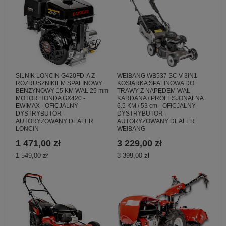
SILNIK LONCIN G420FD-A Z
WEIBANG WB537 SC V 3IN1
ROZRUSZNIKIEM SPALINOWY
KOSIARKA SPALINOWA DO
BENZYNOWY 15 KM WAŁ 25 mm
TRAWY Z NAPĘDEM WAŁ
MOTOR HONDA GX420 -
KARDANA / PROFESJONALNA
EWIMAX - OFICJALNY
6.5 KM / 53 cm - OFICJALNY
DYSTRYBUTOR -
DYSTRYBUTOR -
AUTORYZOWANY DEALER
AUTORYZOWANY DEALER
LONCIN
WEIBANG
1 471,00 zł
3 229,00 zł
1 549,00 zł
3 399,00 zł