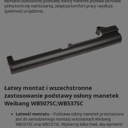
wymiana uszkodzonej podstawy osłony manetek pozwala zachować
pełną kontrolę nad kosiarką, zwiększa komfort pracy i wydłuża
żywotność urządzenia.
Łatwy montaż i wszechstronne
zastosowanie podstawy osłony manetek
Weibang WB507SC;WB537SC
Łatwość montażu
– Podstawa osłony manetek przeznaczona
jest do samodzielnego montażu w kosiarkach Weibang
WB507SC oraz WB537SC. Wystarczy kilka chwil, aby wymienić