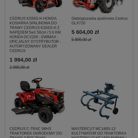
CEDRUS KS56S-H HONDA
Glebogryzarka spalinowa Cedrus
KOSIARKA SPALINOWA DO
GLX720
TRAWY CEDRUS KS56S-H Z
5 604,00 zł
NAPĘDEM 5w1 56cm / 5.6 KM
HONDA GCV200 - EWIMAX -
5 899,00 zł
OFICJALNY DYSTRYBUTOR -
AUTORYZOWANY DEALER
CEDRUS
1 994,00 zł
2 099,00 zł
CEDRUS C-TRAC 98HS
MASTERCUT MC1800-13
TRAKTOREK OGRODOWY DO
KULTYWATOR DO TRAKTORKA
TRAWY Z BOCZNYM
MASTERCUT MC1800 FARMIX /