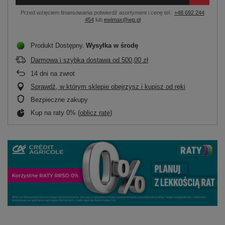
Przed wzięciem finansowania potwierdź asortyment i cenę tel.:
+48 692 244
454
lub
ewimax@wp.pl
Produkt Dostępny
Wysyłka
w środę
Darmowa i szybka dostawa
od
500,00 zł
14
dni na zwrot
Sprawdź, w którym sklepie obejrzysz i kupisz od ręki
Bezpieczne zakupy
Kup na raty 0% (
oblicz ratę
)