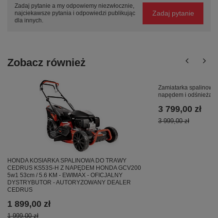
Zadaj pytanie a my odpowiemy niezwłocznie,
Zadaj pytanie
najciekawsze pytania i odpowiedzi publikując
dla innych.
Zobacz również
Zamiatarka spalinow
napędem i odśnieżark
3 799,00 zł
3 999,00 zł
HONDA KOSIARKA SPALINOWA DO TRAWY
CEDRUS KS53S-H Z NAPĘDEM HONDA GCV200
5w1 53cm / 5.6 KM - EWIMAX - OFICJALNY
DYSTRYBUTOR - AUTORYZOWANY DEALER
CEDRUS
1 899,00 zł
1 999,00 zł