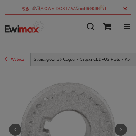
4.7
DARMOWA DOSTAWA
od 500,00 zł
/
5
zweryfikowane przez
Wstecz
Strona główna
Części
Części CEDRUS Parts
Koło 