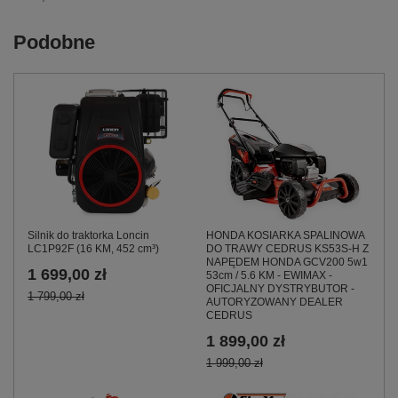
Podobne
HONDA KOSIARKA SPALINOWA
Silnik do traktorka Loncin
DO TRAWY CEDRUS KS53S-H Z
LC1P92F (16 KM, 452 cm³)
NAPĘDEM HONDA GCV200 5w1
1 699,00 zł
53cm / 5.6 KM - EWIMAX -
OFICJALNY DYSTRYBUTOR -
1 799,00 zł
AUTORYZOWANY DEALER
CEDRUS
1 899,00 zł
1 999,00 zł