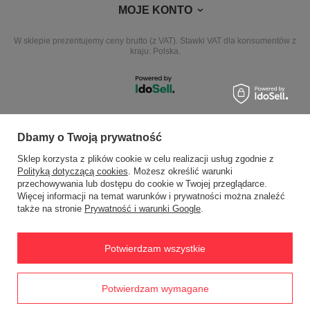
MOJE KONTO
W sklepie prezentujemy ceny brutto (z VAT).
Stawki VAT dla konsumentów z
kraju:
Polska
.
NASZE ODZNAKI
Dbamy o Twoją prywatność
Sklep korzysta z plików cookie w celu realizacji usług zgodnie z
wyróżnienia są przyznawane przez
Polityką dotyczącą cookies
. Możesz określić warunki
przechowywania lub dostępu do cookie w Twojej przeglądarce.
Więcej informacji na temat warunków i prywatności można znaleźć
także na stronie
Prywatność i warunki Google
.
Potwierdzam wszystkie
ul. Zamkowa 3 64-330 Opalenica
ewimax@wp.pl
EWIMAX
,
Jana Kasprowicza 24
,
64-330
Opalenica
Prawdziwe
Potwierdzam wymagane
opinie klientów
4.8
/ 5.0