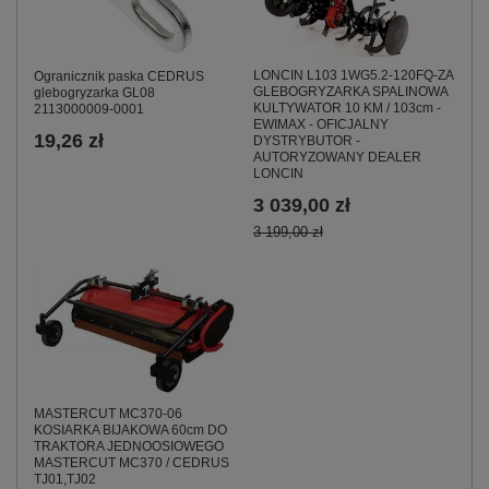
LONCIN L103 1WG5.2-120FQ-ZA
Ogranicznik paska CEDRUS
GLEBOGRYZARKA SPALINOWA
glebogryzarka GL08
KULTYWATOR 10 KM / 103cm -
2113000009-0001
EWIMAX - OFICJALNY
19,26 zł
DYSTRYBUTOR -
AUTORYZOWANY DEALER
LONCIN
3 039,00 zł
3 199,00 zł
MASTERCUT MC370-06
KOSIARKA BIJAKOWA 60cm DO
TRAKTORA JEDNOOSIOWEGO
MASTERCUT MC370 / CEDRUS
TJ01,TJ02