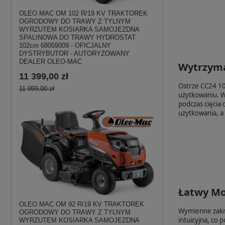
OLEO MAC OM 102 R/19 KV TRAKTOREK
OGRODOWY DO TRAWY Z TYLNYM
WYRZUTEM KOSIARKA SAMOJEZDNA
SPALINOWA DO TRAWY HYDROSTAT
102cm 68059009 - OFICJALNY
DYSTRYBUTOR - AUTORYZOWANY
DEALER OLEO-MAC
Wytrzymał
11 399,00 zł
Ostrze CC24 10
11 999,00 zł
użytkowaniu. Wy
podczas cięcia
użytkowania, a
Łatwy Mo
OLEO MAC OM 92 R/19 KV TRAKTOREK
Wymienne zakrz
OGRODOWY DO TRAWY Z TYLNYM
intuicyjna, co
WYRZUTEM KOSIARKA SAMOJEZDNA