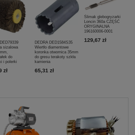
Ślimak glebogryzarki
Loncin 360a CZĘŚĆ
ORYGINALNA
196160006-0001
129,67 zł
DED79339
DEDRA DED1584S35
a sizalowa
Wiertło diamentowe
0mm,
koronka otwornica 35mm
ałek do
do gresu terakoty szkła
i i polerki
kamienia
 zł
65,31 zł