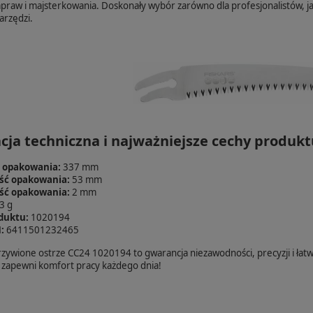
praw i majsterkowania. Doskonały wybór zarówno dla profesjonalistów, ja
arzędzi.
cja techniczna i najważniejsze cechy produkt
 opakowania:
337 mm
ść opakowania:
53 mm
ść opakowania:
2 mm
3 g
duktu:
1020194
:
6411501232465
ywione ostrze CC24 1020194 to gwarancja niezawodności, precyzji i łatw
 zapewni komfort pracy każdego dnia!