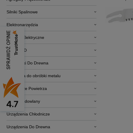
Silniki Spalinowe
Elektronarzędzia
SPRAWDŹ OPINIE
Pojazdy Elektryczne
RTV i AGD
Obrabiarki Do Drewna
Narzędzia do obróbki metalu
Osuszacze Powietrza
Sprzęt budowlany
4.7
Urządzenia Chłodnicze
Urządzenia Do Drewna