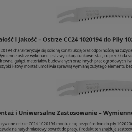
ość i Jakość – Ostrze CC24 1020194 do Piły 1
20194 charakteryzuje się solidną konstrukcją oraz odpornością na zużyc
mienne ostrze wykonane jest z wysokogatunkowej stali, co przekłada się na
 drewna, gałęzi, materiałów budowlanych oraz innych prac ogrodowych i 
 szybki i łatwy montaż umożliwia sprawną wymianę zużytego elementu be
ntaż i Uniwersalne Zastosowanie – Wymienne
ywione ostrze CC24 1020194 montuje się bezpośrednio do piły 1020200. D
 pozwala na natychmiastowy powrót do pracy. Produkt ten znajduje zastos