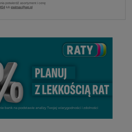
nia potwierdź asortyment i cenę
 454
lub
ewimax@wp.pl