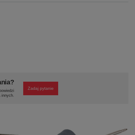
ania?
Zadaj pytanie
powiedzi
a innych.