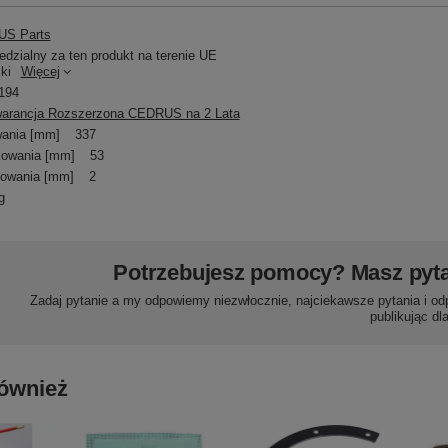
S Parts
dzialny za ten produkt na terenie UE
ki
Więcej
194
arancja Rozszerzona CEDRUS na 2 Lata
ania [mm]
337
kowania [mm]
53
owania [mm]
2
g
Potrzebujesz pomocy? Masz pyt
Zadaj pytanie a my odpowiemy niezwłocznie, najciekawsze pytania i od
publikując dl
ównież