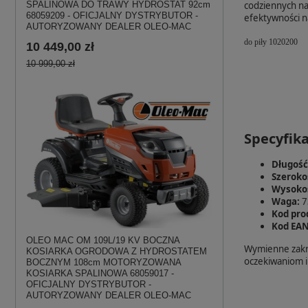
codziennych na
SPALINOWA DO TRAWY HYDROSTAT 92cm
68059209 - OFICJALNY DYSTRYBUTOR -
efektywności n
AUTORYZOWANY DEALER OLEO-MAC
do piły 1020200
10 449,00 zł
10 999,00 zł
Specyfika
Długość
Szeroko
Wysoko
Waga:
7
Kod pro
Kod EAN
OLEO MAC OM 109L/19 KV BOCZNA
Wymienne zakrz
KOSIARKA OGRODOWA Z HYDROSTATEM
oczekiwaniom i
BOCZNYM 108cm MOTORYZOWANA
KOSIARKA SPALINOWA 68059017 -
OFICJALNY DYSTRYBUTOR -
AUTORYZOWANY DEALER OLEO-MAC