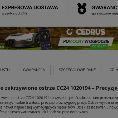
DUKTU
GWARANCJA
SZCZEGÓŁOWE DANE
OPINI
 zakrzywione ostrze CC24 1020194 – Precyzja
ywione ostrze CC24 1020194 to wysokiej jakości akcesorium przeznaczon
ceniących sobie trwałość, precyzję oraz wygodę pracy. Ostrze wyróżnia s
ie nawet najbardziej wymagających materiałów. Dzięki zastosowaniu nowoc
esjonalnych warsztatach, jak i podczas prac domowych.