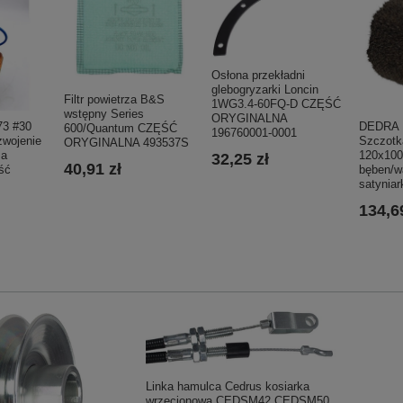
Osłona przekładni
glebogryzarki Loncin
Filtr powietrza B&S
1WG3.4-60FQ-D CZĘŚĆ
wstępny Series
ORYGINALNA
3 #30
DEDRA 
600/Quantum CZĘŚĆ
196760001-0001
zwojenie
Szczotk
ORYGINALNA 493537S
za
120x10
32,25 zł
40,91 zł
ść
bęben/w
satyniark
134,69
Linka hamulca Cedrus kosiarka
wrzecionowa CEDSM42 CEDSM50