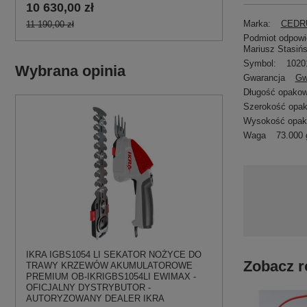
10 630,00 zł
Marka:
CEDRU
11 190,00 zł
Podmiot odpowie
Mariusz Stasińs
Symbol:
1020
Wybrana opinia
Gwarancja
Gw
Długość opakow
Szerokość opa
Wysokość opak
Waga
73.000 
IKRA IGBS1054 LI SEKATOR NOŻYCE DO
Zobacz r
TRAWY KRZEWÓW AKUMULATOROWE
PREMIUM OB-IKRIGBS1054LI EWIMAX -
OFICJALNY DYSTRYBUTOR -
AUTORYZOWANY DEALER IKRA