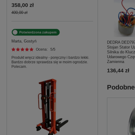
358,00 zł
400,00 zł
Potwierdzona zakupem
Marta, Gostyń
DEDRA DED797
Stojan Stator U
Ocena:
5
/5
Silnika do Kluc
Udarowego Czę
Produkt wręcz idealny - poręczny i bardzo lekki.
Zamienna
Bardzo dobrze sprawdza się w moim ogrodzie.
Polecam.
136,44 zł
Podobne