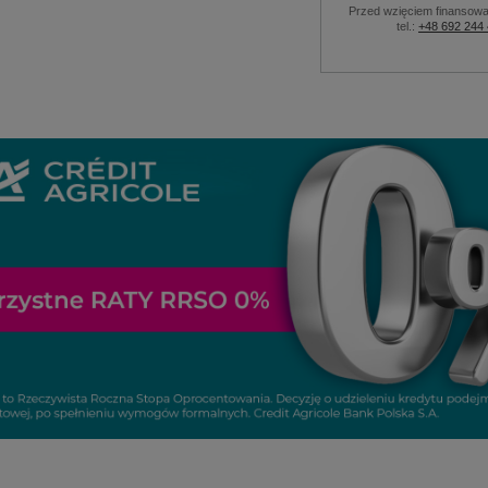
Przed wzięciem finansowa
tel.:
+48 692 244