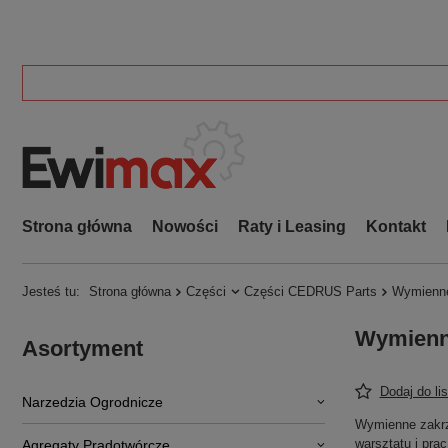
Strona główna
Nowości
Raty i Leasing
Kontakt
Jesteś tu:
Strona główna
Części
Części CEDRUS Parts
Wymienne
Wymienne
Asortyment
Dodaj do li
Narzedzia Ogrodnicze
Wymienne zakrzy
warsztatu i pra
Agregaty Prądotwórcze