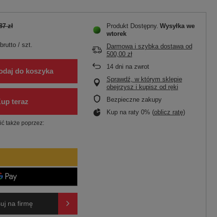
87 zł
Produkt Dostępny
Wysyłka
we
wtorek
brutto
/
szt.
Darmowa i szybka dostawa
od
500,00 zł
14
dni na zwrot
odaj do koszyka
Sprawdź, w którym sklepie
obejrzysz i kupisz od ręki
Bezpieczne zakupy
Kup na raty 0% (
oblicz ratę
)
ć także poprzez:
uj na firmę