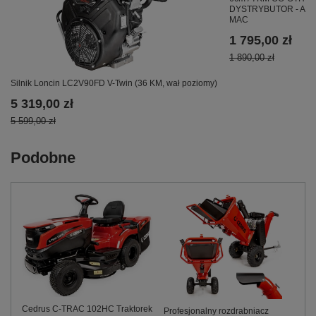
DYSTRYBUTOR - AU
MAC
1 795,00 zł
1 890,00 zł
Silnik Loncin LC2V90FD V-Twin (36 KM, wał poziomy)
5 319,00 zł
5 599,00 zł
Podobne
Cedrus C-TRAC 102HC Traktorek
Profesjonalny rozdrabniacz