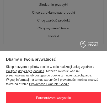
Śledzenie przesyłki
Chcę zareklamować produkt
Chcę zwrócić produkt
Chcę wymienić towar
Kontakt
Konto
Dbamy o Twoją prywatność
Regulaminy
Sklep korzysta z plików cookie w celu realizacji usług zgodnie z
Polityką dotyczącą cookies
. Możesz określić warunki
MOJE KONTO
przechowywania lub dostępu do cookie w Twojej przeglądarce.
Więcej informacji na temat warunków i prywatności można znaleźć
także na stronie
Prywatność i warunki Google
.
W sklepie prezentujemy ceny brutto (z VAT).
Stawki VAT dla konsumentów z
kraju:
Polska
.
Potwierdzam wszystkie