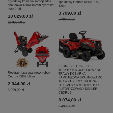
ogrodowy kosiarka samojezdna
spalinowy Cedrus RB02 PRO
spalinowa 18KM 102cm hydrostat
12cm
kosz 245L
3 799,00 zł
10 829,00 zł
3 999,00 zł
11 399,00 zł
CEDRUS C-TRAC 86HC
TRAKTOREK OGRODOWY DO
Rozdrabniacz spalinowy rębak
TRAWY KOSIARKA
Cedrus RB02 10cm
SAMOJEZDNA SPALINOWA DO
TRAWY HYDROSTAT 86cm -
2 944,00 zł
OFICJALNY DYSTRYBUTOR -
AUTORYZOWANY DEALER
3 099,00 zł
CEDRUS
8 074,00 zł
8 499,00 zł