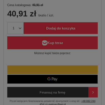
Cena katalogowa:
40,91 zł
40,91 zł
brutto
/
szt.
Dodaj do koszyka
Możesz kupić także poprzez:
Finansuj na firmę
Przed wzięciem finansowania potwierdź asortyment i cenę tel.:
+48 692 244
454
lub
ewimax@wp.pl