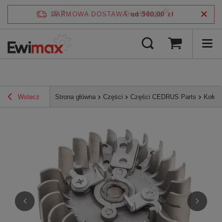
4.7
DARMOWA DOSTAWA
od 500,00 zł
/
5
zweryfikowane przez
Wstecz
Strona główna
Części
Części CEDRUS Parts
Koło 