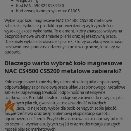
Waga: 311 g
Kod EAN: 5903228184130
Kod zewnętrznego systemu: 010051
Wybierając koło magnesowe NAC CS4500 CS5200 metalowe
zabieraki, zyskujesz produkt o potwierdzonej wytrzymałości i
wysokiej jakości wykonania. To element, który znacząco wpływa na
bezproblemowe uruchamianie pilarki oraz jej efektywną pracę.
Doskonały wybór dla właścicieli pilarek, którzy oczekują wydajności i
niezawodności podczas codziennych prac w ogrodzie, lesie czy na
budowie.
Dlaczego warto wybrać koło magnesowe
NAC CS4500 CS5200 metalowe zabieraki?
Koło magnesowe to niezbędny element każdej pilarki spalinowej,
odpowiadający za prawidłową pracę układu zapłonowego. Metalowe
zabieraki zapewniają trwałość i odporność na intensywne
użytkowanie. Produkt idealnie nadaje się zarówno do nowych, jak i
używanych pilarek, gwarantując niezawodność w każdych
warunkach. To najlepszy wybór dla osób ceniących sobie jakość,
bezpieczeństwo oraz bezproblemową eksploatację sprzętu
ogrodowego i leśnego. Przykłady zastosowania to naprawy pilarek
po sezonie, wymiana zużytych części oraz modernizacja starszych
modeli pilarek marketowych.