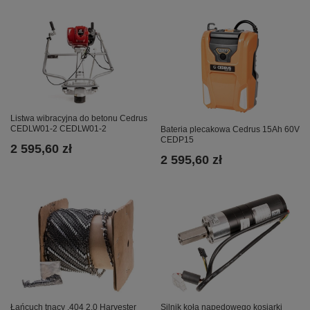
Listwa wibracyjna do betonu Cedrus
CEDLW01-2 CEDLW01-2
Bateria plecakowa Cedrus 15Ah 60V
CEDP15
2 595,60 zł
2 595,60 zł
Łańcuch tnący .404 2.0 Harvester
Silnik koła napędowego kosiarki