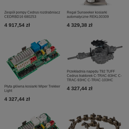
Zespół pompy Cedrus rozdrabniacz
Regał Sunseeker kosiarki
CEDRBD16 680253
automatyczne REKL00309
4 917,54 zł
4 329,38 zł
Przekładnia napędu T92 TUFF
Cedrus traktorek C-TRAC-83HC C-
TRAC-93HC C-TRAC-103HC
Płyta główna kosiarki Wiper Trekker
4 327,44 zł
Light
4 327,44 zł