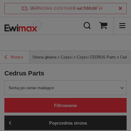
4.7
DARMOWA DOSTAWA
od 500,00 zł
/
5
zweryfikowane przez
Wstecz
Strona główna
Części
Części CEDRUS Parts
Cedru
Cedrus Parts
Zmień sortowanie
Sortuj po cenie malejąco
Filtrowanie
Poprzednia strona