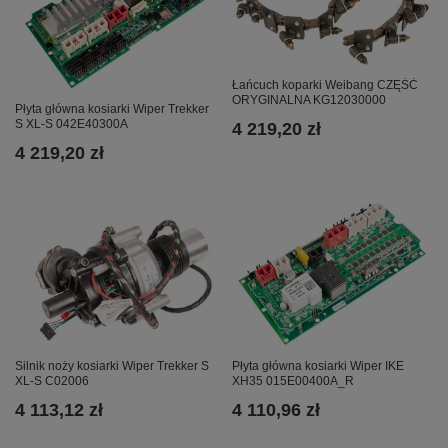
Łańcuch koparki Weibang CZĘŚĆ
ORYGINALNA KG12030000
Płyta główna kosiarki Wiper Trekker
S XL-S 042E40300A
4 219,20 zł
4 219,20 zł
Silnik noży kosiarki Wiper Trekker S
Płyta główna kosiarki Wiper IKE
XL-S C02006
XH35 015E00400A_R
4 113,12 zł
4 110,96 zł