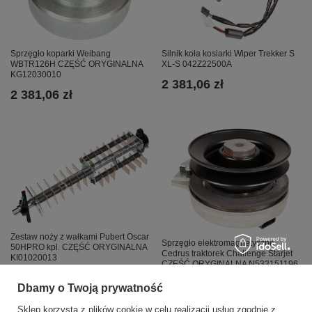
Sprzęgło koparki Weibang
Silnik koła kosiarki Wiper Trekker S
WBTR126H CZĘŚĆ ORYGINALNA
XL-S 042Z22500A
KG12030010
2 381,06 zł
2 381,06 zł
Zestaw noży z wałkami Pubert Oscar
Sprzęgło elektromagnetyczne
50HPRO kpl. CZĘŚĆ ORYGINALNA
Cedrus traktorek Challenge Starjet
KI01020013
CZĘŚĆ ORYGINALNA N532151196
2 379,12 zł
2 379,12 zł
Dbamy o Twoją prywatność
Sklep korzysta z plików cookie w celu realizacji usług zgodnie z