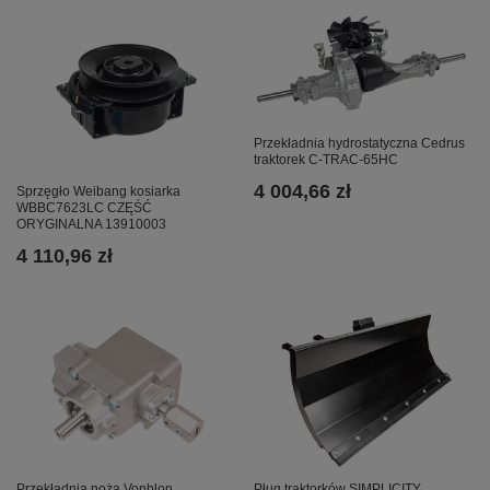
Przekładnia hydrostatyczna Cedrus
traktorek C-TRAC-65HC
4 004,66 zł
Sprzęgło Weibang kosiarka
WBBC7623LC CZĘŚĆ
ORYGINALNA 13910003
4 110,96 zł
Pług traktorków SIMPLICITY
Przekładnia noża Vonblon