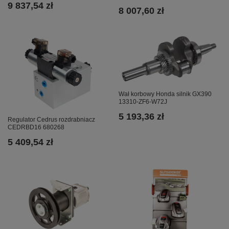
9 837,54 zł
8 007,60 zł
Wał korbowy Honda silnik GX390
13310-ZF6-W72J
5 193,36 zł
Regulator Cedrus rozdrabniacz
CEDRBD16 680268
5 409,54 zł