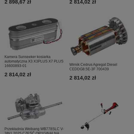
2 814,02 zł
2 898,67 zł
Kamera Sunseeker kosiarka
automatyczna X3 X3PLUS X7 PLUS
Wirnik Cedrus Agregat Diesel
16600893-01
CEDDG8.5E-3F 700439
2 814,02 zł
2 814,02 zł
Przekładnia Weibang WB778SLC V-
3IN1 2025 CZĘŚĆ ORYGINALNA