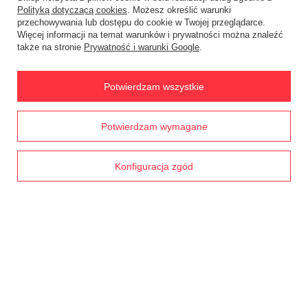
Polityką dotyczącą cookies
. Możesz określić warunki
przechowywania lub dostępu do cookie w Twojej przeglądarce.
Więcej informacji na temat warunków i prywatności można znaleźć
także na stronie
Prywatność i warunki Google
.
Potwierdzam wszystkie
Zespół kół pośrednich Vonblon
Pług traktorków SIMPLICITY
KVM600MH,KVM600MH-LI POR70-
Prawdziwe
Potwierdzam wymagane
opinie klientów
ACC0156
0045
4.8
/ 5.0
2 379,12 zł
2 379,12 zł
1793 opinii
Konfiguracja zgód
Kosiarka Cedrus z napędem i rolką
ugniatającą CEDKS53S-R
Zestaw narzędzi BAHCO 94
CEDKS53S-R
elementy S87+7