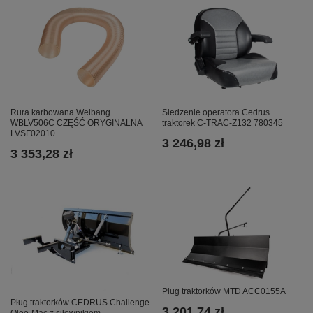
Rura karbowana Weibang
Siedzenie operatora Cedrus
WBLV506C CZĘŚĆ ORYGINALNA
traktorek C-TRAC-Z132 780345
LVSF02010
3 246,98 zł
3 353,28 zł
Pług traktorków MTD ACC0155A
Pług traktorków CEDRUS Challenge
3 201,74 zł
Oleo-Mac z siłownikiem