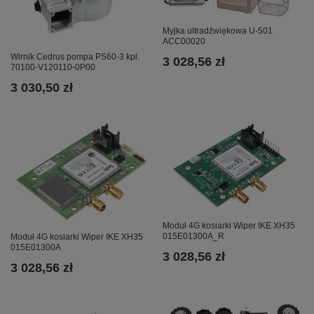
Myjka ultradźwiękowa U-501
ACC00020
Wirnik Cedrus pompa PS60-3 kpl.
3 028,56 zł
70100-V120110-0P00
3 030,50 zł
Moduł 4G kosiarki Wiper IKE XH35
015E01300A_R
Moduł 4G kosiarki Wiper IKE XH35
015E01300A
3 028,56 zł
3 028,56 zł