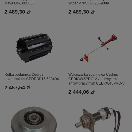
Maya D4-100FEET
Wiper P70S 300Z35900A
2 489,30 zł
2 489,30 zł
Rolka podajnika Cedrus
Wykaszarka spalinowa Cedrus
rozdrabniacz CEDRBD16 680494
CEDKW45PRO-V z uchwytem
antywibracyjnym CEDKW45PRO-V
2 457,54 zł
2 444,06 zł