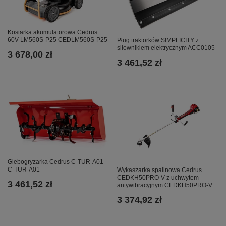
Kosiarka akumulatorowa Cedrus
60V LM560S-P25 CEDLM560S-P25
Pług traktorków SIMPLICITY z
siłownikiem elektrycznym ACC0105
3 678,00 zł
3 461,52 zł
Glebogryzarka Cedrus C-TUR-A01
C-TUR-A01
Wykaszarka spalinowa Cedrus
CEDKH50PRO-V z uchwytem
3 461,52 zł
antywibracyjnym CEDKH50PRO-V
3 374,92 zł