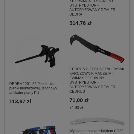
710 EWIMAX - OFICJALNY
DYSTRYBUTOR -
AUTORYZOWANY DEALER
DEDRA
514,76 zł
CEDRUS C-TOOLS CR01 TASAK
KARCZOWNIK MACZETA -
EWIMAX OFICJALNY
DYSTRYBUTOR -
DEDRA 1201-22 Pistolet do
AUTORYZOWANY DEALER
pianki montażowej, teflonowy
CEDRUS
aplikator piany PU
71,00 zł
113,97 zł
74,90 zł
Wymienne ostrze z hakiem CC33