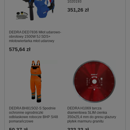
1020193
351,26 zł
DEDRA DED7836 Młot udarowo-
obrotowy 1500W 5J SDS+
młotowiertarka młot udarowy
575,64 zł
DEDRA BH81SO2-S Spodnie
DEDRA H1069 tarcza
ochronne ogrodniczki
diamentowa SLIM cienka
odblaskowe robocze BHP S/48
350x25,4 mm do gresu glazury
pomarańczowe
płytek marmuru granitu
50,37 zł
322,32 zł