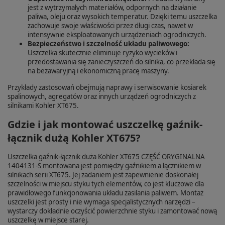
jest z wytrzymałych materiałów, odpornych na działanie
paliwa, oleju oraz wysokich temperatur. Dzięki temu uszczelka
zachowuje swoje właściwości przez długi czas, nawet w
intensywnie eksploatowanych urządzeniach ogrodniczych.
Bezpieczeństwo i szczelność układu paliwowego:
Uszczelka skutecznie eliminuje ryzyko wycieków i
przedostawania się zanieczyszczeń do silnika, co przekłada się
na bezawaryjną i ekonomiczną pracę maszyny.
Przykłady zastosowań obejmują naprawy i serwisowanie kosiarek
spalinowych, agregatów oraz innych urządzeń ogrodniczych z
silnikami Kohler XT675.
Gdzie i jak montować uszczelkę gaźnik-
łącznik dużą Kohler XT675?
Uszczelka gaźnik-łącznik duża Kohler XT675 CZĘŚĆ ORYGINALNA
1404131-S montowana jest pomiędzy gaźnikiem a łącznikiem w
silnikach serii XT675. Jej zadaniem jest zapewnienie doskonałej
szczelności w miejscu styku tych elementów, co jest kluczowe dla
prawidłowego funkcjonowania układu zasilania paliwem. Montaż
uszczelki jest prosty i nie wymaga specjalistycznych narzędzi –
wystarczy dokładnie oczyścić powierzchnie styku i zamontować nową
uszczelkę w miejsce starej.