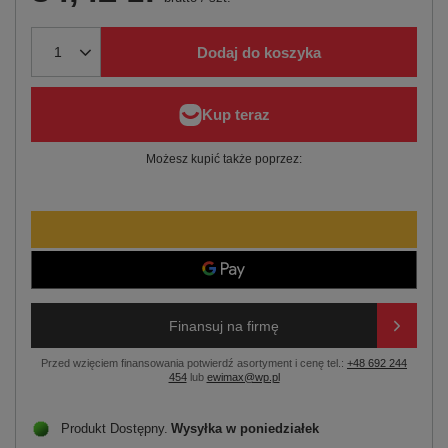
Dodaj do koszyka
Możesz kupić także poprzez:
Finansuj na firmę
Przed wzięciem finansowania potwierdź asortyment i cenę tel.:
+48 692 244
454
lub
ewimax@wp.pl
Produkt Dostępny
Wysyłka
w poniedziałek