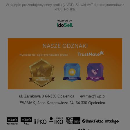
W sklepie prezentujemy ceny brutto (z VAT).
Stawki VAT dla konsumentów z
kraju:
Polska
.
NASZE ODZNAKI
wyróżnienia są przyznawane przez
ul. Zamkowa 3 64-330 Opalenica
ewimax@wp.pl
EWIMAX
,
Jana Kasprowicza 24
,
64-330
Opalenica