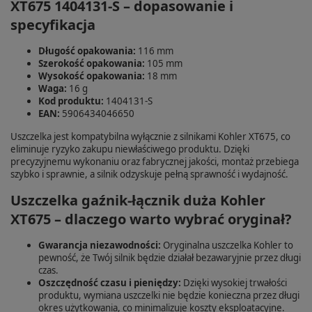
XT675 1404131-S – dopasowanie i
specyfikacja
Długość opakowania:
116 mm
Szerokość opakowania:
105 mm
Wysokość opakowania:
18 mm
Waga:
16 g
Kod produktu:
1404131-S
EAN:
5906434046650
Uszczelka jest kompatybilna wyłącznie z silnikami Kohler XT675, co
eliminuje ryzyko zakupu niewłaściwego produktu. Dzięki
precyzyjnemu wykonaniu oraz fabrycznej jakości, montaż przebiega
szybko i sprawnie, a silnik odzyskuje pełną sprawność i wydajność.
Uszczelka gaźnik-łącznik duża Kohler
XT675 – dlaczego warto wybrać oryginał?
Gwarancja niezawodności:
Oryginalna uszczelka Kohler to
pewność, że Twój silnik będzie działał bezawaryjnie przez długi
czas.
Oszczędność czasu i pieniędzy:
Dzięki wysokiej trwałości
produktu, wymiana uszczelki nie będzie konieczna przez długi
okres użytkowania, co minimalizuje koszty eksploatacyjne.