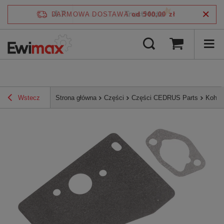
4.7
DARMOWA DOSTAWA
od 500,00 zł
/
5
zweryfikowane przez
Wstecz
Strona główna
Części
Części CEDRUS Parts
Kohler