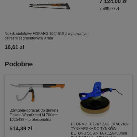
7 124,00 zł
7 499,00 zł
Nożyk metalowy FISKARS 1004619 z wysuwanym
ostrzem segmentowym 9 mm
16,61 zł
Podobne
Dźwignia‑obracak do drewna
Fiskars WoodXpert M 700mm
1015438 – profesjonalna
DEDRA DED7767 ZACIERACZKA
514,39 zł
TYNKARSKA DO TYNKÓW
BETONU ŚCIAN TARCZA 400mm