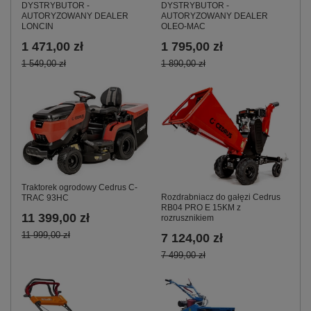
DYSTRYBUTOR -
DYSTRYBUTOR -
AUTORYZOWANY DEALER
AUTORYZOWANY DEALER
LONCIN
OLEO-MAC
1 471,00 zł
1 795,00 zł
1 549,00 zł
1 890,00 zł
Traktorek ogrodowy Cedrus C-
Rozdrabniacz do gałęzi Cedrus
TRAC 93HC
RB04 PRO E 15KM z
11 399,00 zł
rozrusznikiem
11 999,00 zł
7 124,00 zł
7 499,00 zł