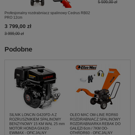
5 599,00 zł
Profesjonalny rozdrabniacz spalinowy Cedrus RB02
PRO 12cm
3 799,00 zł
3 999,00 zł
Podobne
SILNIK LONCIN G420FD-A Z
OLEO MAC OM-LINE RDR60
ROZRUSZNIKIEM SPALINOWY
ROZDRABNIACZ SPALINOWY
BENZYNOWY 15 KM WAŁ 25 mm
ROZDRABNIARKA REBAK DO
MOTOR HONDA GX420 -
GAŁĘZI 6cm / 7KM OO-
EWIMAX - OFICJALNY
OTHRDR60 - OFICJALNY