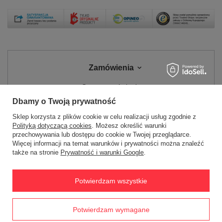
Zamówienia
Status zamówienia
Dbamy o Twoją prywatność
Śledzenie przesyłki
Sklep korzysta z plików cookie w celu realizacji usług zgodnie z
Chcę zareklamować produkt
Polityką dotyczącą cookies
. Możesz określić warunki
przechowywania lub dostępu do cookie w Twojej przeglądarce.
Chcę zwrócić produkt
Więcej informacji na temat warunków i prywatności można znaleźć
Chcę wymienić towar
także na stronie
Prywatność i warunki Google
.
Kontakt
Potwierdzam wszystkie
Konto
Prawdziwe
Potwierdzam wymagane
opinie klientów
4.8
/ 5.0