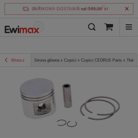
4.7
DARMOWA DOSTAWA
od 500,00 zł
/
5
zweryfikowane przez
Wstecz
Strona główna
Części
Części CEDRUS Parts
Tłok 