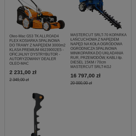
MASTERCUT SRLT-70 KOPARKA
Oleo-Mac G53 TK ALLROAD4
ŁAŃCUCHOWA Z NAPĘDEM
FLEX KOSIARKA SPALINOWA
NAPĘD NA KOŁA OGRODOWA
DO TRAWY Z NAPĘDEM 3000m2
OGRODNICZA SPALINOWA
KLASA PREMIUM 66239002E5 -
MINIKOPARKA DO UKŁADANIA
OFICJALNY DYSTRYBUTOR -
RUR, PRZEWODÓW, KABLI itp.
AUTORYZOWANY DEALER
DIESEL 15KM / 70cm
OLEO-MAC
MASTERCUT SRLT-KGJ
2 231,00 zł
16 797,00 zł
2 349,00 zł
20 000,00 zł