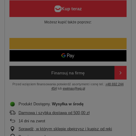
Możesz kupić także poprzez:
Finansuj na firmę
Przed wzięciem finansowania potwierdź asortyment i cenę tel.:
+48 692 244
454
lub
ewimax@wp.pl
Produkt Dostępny
Wysyłka
w środę
Darmowa i szybka dostawa
od
500,00 zł
14
dni na zwrot
Sprawdź, w którym sklepie obejrzysz i kupisz od ręki