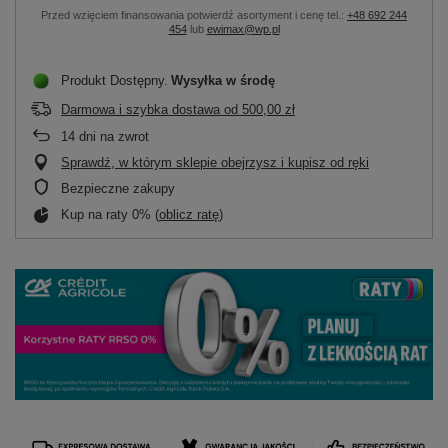
Przed wzięciem finansowania potwierdź asortyment i cenę tel.:
+48 692 244
454
lub
ewimax@wp.pl
Produkt Dostępny
Wysyłka
w środę
Darmowa i szybka dostawa
od
500,00 zł
14
dni na zwrot
Sprawdź, w którym sklepie obejrzysz i kupisz od ręki
Bezpieczne zakupy
Kup na raty 0% (
oblicz ratę
)