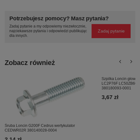
Potrzebujesz pomocy? Masz pytania?
Zadaj pytanie a my odpowiemy niezwłocznie,
Zadaj pytanie
najciekawsze pytania i odpowiedzi publikując
dla innych.
Zobacz również
Szpilka Loncin głowi
LC2P76F LC50ZB60-
380180093-0001
3,67 zł
Śruba Loncin G200F Cedrus wertykulator
CEDWR02R 380140028-0004
2,14 zł