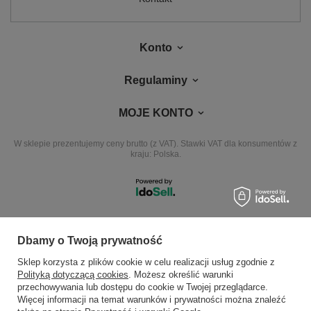
Konto
Regulaminy
MOJE KONTO
W sklepie prezentujemy ceny brutto (z VAT).
Stawki VAT dla konsumentów z
kraju:
Polska
.
NASZE ODZNAKI
Dbamy o Twoją prywatność
Sklep korzysta z plików cookie w celu realizacji usług zgodnie z
wyróżnienia są przyznawane przez
Polityką dotyczącą cookies
. Możesz określić warunki
przechowywania lub dostępu do cookie w Twojej przeglądarce.
Więcej informacji na temat warunków i prywatności można znaleźć