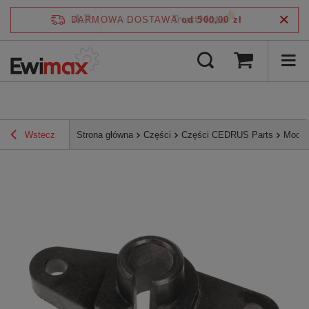
4.7
DARMOWA DOSTAWA
od 500,00 zł
/
5
zweryfikowane przez
Wstecz
Strona główna
Części
Części CEDRUS Parts
Mocow