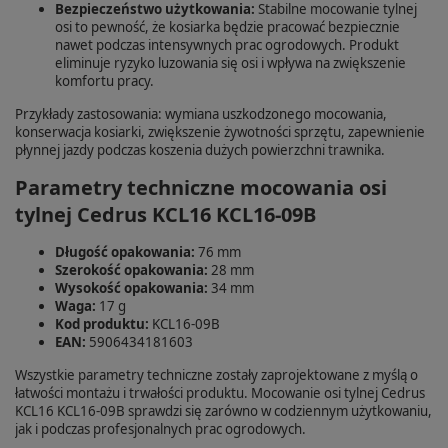
Bezpieczeństwo użytkowania:
Stabilne mocowanie tylnej
osi to pewność, że kosiarka będzie pracować bezpiecznie
nawet podczas intensywnych prac ogrodowych. Produkt
eliminuje ryzyko luzowania się osi i wpływa na zwiększenie
komfortu pracy.
Przykłady zastosowania: wymiana uszkodzonego mocowania,
konserwacja kosiarki, zwiększenie żywotności sprzętu, zapewnienie
płynnej jazdy podczas koszenia dużych powierzchni trawnika.
Parametry techniczne mocowania osi
tylnej Cedrus KCL16 KCL16-09B
Długość opakowania:
76 mm
Szerokość opakowania:
28 mm
Wysokość opakowania:
34 mm
Waga:
17 g
Kod produktu:
KCL16-09B
EAN:
5906434181603
Wszystkie parametry techniczne zostały zaprojektowane z myślą o
łatwości montażu i trwałości produktu. Mocowanie osi tylnej Cedrus
KCL16 KCL16-09B sprawdzi się zarówno w codziennym użytkowaniu,
jak i podczas profesjonalnych prac ogrodowych.