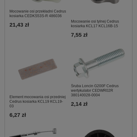
Mocowanie osi przekładni Cedrus
kosiarka CEDKS53S-R 486036
Mocowanie osi tylnej Cedrus
21,43 zł
kosiarka KCL17 KCL16B-15
7,55 zł
Śruba Loncin G200F Cedrus
wertykulator CEDWR02R
380140028-0004
Element mocowania osi przedniej
Cedrus kosiarka KCL19 KCL19-
2,14 zł
03
6,27 zł