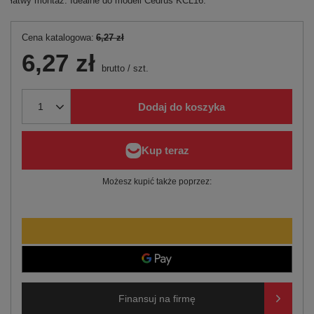
łatwy montaż. Idealne do modeli Cedrus KCL16.
Cena katalogowa:
6,27 zł
6,27 zł
brutto
/
szt.
Dodaj do koszyka
Możesz kupić także poprzez:
Finansuj na firmę