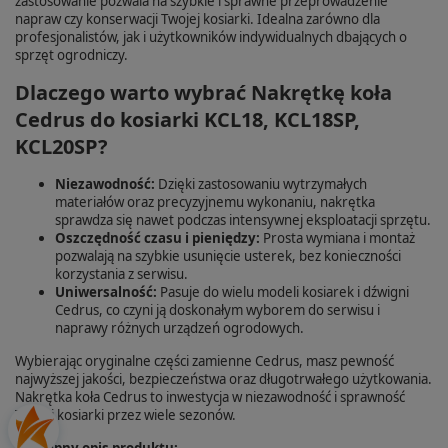
zastosowanie pozwala na szybkie i sprawne przeprowadzenie
napraw czy konserwacji Twojej kosiarki. Idealna zarówno dla
profesjonalistów, jak i użytkowników indywidualnych dbających o
sprzęt ogrodniczy.
Dlaczego warto wybrać Nakrętkę koła
Cedrus do kosiarki KCL18, KCL18SP,
KCL20SP?
Niezawodność:
Dzięki zastosowaniu wytrzymałych
materiałów oraz precyzyjnemu wykonaniu, nakrętka
sprawdza się nawet podczas intensywnej eksploatacji sprzętu.
Oszczędność czasu i pieniędzy:
Prosta wymiana i montaż
pozwalają na szybkie usunięcie usterek, bez konieczności
korzystania z serwisu.
Uniwersalność:
Pasuje do wielu modeli kosiarek i dźwigni
Cedrus, co czyni ją doskonałym wyborem do serwisu i
naprawy różnych urządzeń ogrodowych.
Wybierając oryginalne części zamienne Cedrus, masz pewność
najwyższej jakości, bezpieczeństwa oraz długotrwałego użytkowania.
Nakrętka koła Cedrus to inwestycja w niezawodność i sprawność
Twojej kosiarki przez wiele sezonów.
Dostępny opis produktu: