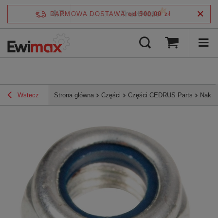
4.7
DARMOWA DOSTAWA
od 500,00 zł
/
5
zweryfikowane przez
Wstecz
Strona główna
Części
Części CEDRUS Parts
Nakrę