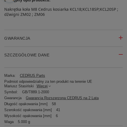
Nakrętka koła M8 Cedrus kosiarka KCL18;KCL18SP;KCL20SP ;
dźwigni ZM02 ; ZM06
GWARANCJA
SZCZEGÓŁOWE DANE
Marka:
CEDRUS Parts
Podmiot odpowiedzialny za ten produkt na terenie UE
Mariusz Stasiński
Więcej
Symbol:
GB/T889.1-2000
Gwarancja
Gwarancja Rozszerzona CEDRUS na 2 Lata
Długość opakowania [mm]
58
Szerokość opakowania [mm]
41
Wysokość opakowania [mm]
6
Waga
5.000 g