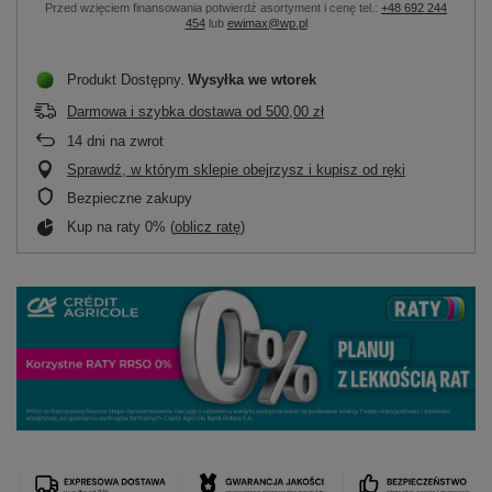
Przed wzięciem finansowania potwierdź asortyment i cenę tel.:
+48 692 244
454
lub
ewimax@wp.pl
Produkt Dostępny
Wysyłka
we wtorek
Darmowa i szybka dostawa
od
500,00 zł
14
dni na zwrot
Sprawdź, w którym sklepie obejrzysz i kupisz od ręki
Bezpieczne zakupy
Kup na raty 0% (
oblicz ratę
)