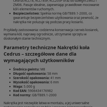
Cedrus KCL18, KCL18SP, KCL20SP oraz do dźwigni ZM02 i
ZM06. Pasuje idealnie, zapewniając prawidłowe mocowanie
kół i elementów ruchomych.
Bezpieczeństwo:
Spełnia normę GB/T889.1-2000, co
gwarantuje bezpieczeństwo użytkowania oraz pewność, że
nakrętka nie poluzuje się podczas pracy kosiarki.
Przykłady zastosowania: codzienna konserwacja i serwis kosiarek,
wymiana kół, naprawy ogrodnicze, utrzymanie sprzętu w
doskonałym stanie technicznym.
Parametry techniczne Nakrętki koła
Cedrus – szczegółowe dane dla
wymagających użytkowników
Średnica gwintu:
M8
Długość opakowania:
58 mm
Szerokość opakowania:
41 mm
Wysokość opakowania:
6 mm
Waga:
5.000 g
Kod EAN:
5906434176982
Kod normy:
GB/T889.1-2000
Nakrętka jest niezwykle łatwa w montażu, a jej uniwersalne