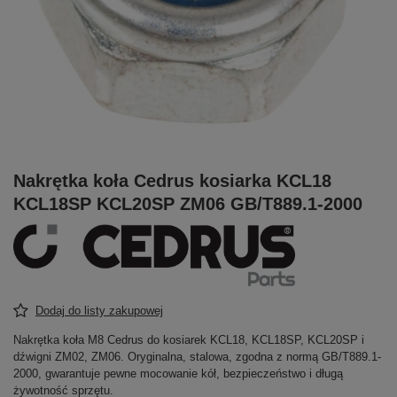
Nakrętka koła Cedrus kosiarka KCL18
KCL18SP KCL20SP ZM06 GB/T889.1-2000
Dodaj do listy zakupowej
Nakrętka koła M8 Cedrus do kosiarek KCL18, KCL18SP, KCL20SP i
dźwigni ZM02, ZM06. Oryginalna, stalowa, zgodna z normą GB/T889.1-
2000, gwarantuje pewne mocowanie kół, bezpieczeństwo i długą
żywotność sprzętu.