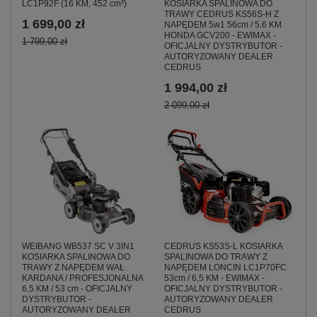
KOSIARKA SPALINOWA DO
LC1P92F (16 KM, 452 cm³)
TRAWY CEDRUS KS56S-H Z
1 699,00 zł
NAPĘDEM 5w1 56cm / 5.6 KM
HONDA GCV200 - EWIMAX -
1 799,00 zł
OFICJALNY DYSTRYBUTOR -
AUTORYZOWANY DEALER
CEDRUS
1 994,00 zł
2 099,00 zł
CEDRUS KS53S-L KOSIARKA
WEIBANG WB537 SC V 3IN1
SPALINOWA DO TRAWY Z
KOSIARKA SPALINOWA DO
NAPĘDEM LONCIN LC1P70FC
TRAWY Z NAPĘDEM WAŁ
53cm / 6,5 KM - EWIMAX -
KARDANA / PROFESJONALNA
OFICJALNY DYSTRYBUTOR -
6.5 KM / 53 cm - OFICJALNY
AUTORYZOWANY DEALER
DYSTRYBUTOR -
CEDRUS
AUTORYZOWANY DEALER