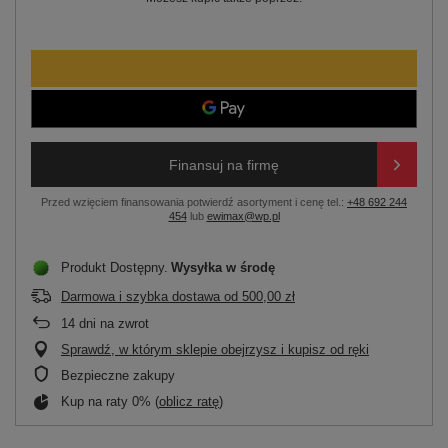
Finansuj na firmę
Przed wzięciem finansowania potwierdź asortyment i cenę tel.:
+48 692 244
454
lub
ewimax@wp.pl
Produkt Dostępny
Wysyłka
w środę
Darmowa i szybka dostawa
od
500,00 zł
14
dni na zwrot
Sprawdź, w którym sklepie obejrzysz i kupisz od ręki
Bezpieczne zakupy
Kup na raty 0% (
oblicz ratę
)