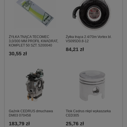
Żyłka tnąca 2.4/70m Vortex bl.
ŻYŁKA TNĄCA TECOMEC
VS095D0.8-12
3,0/300 MM PROFIL KWADRAT,
KOMPLET 50 SZT. 5200040
84,21 zł
30,55 zł
Gaźnik CEDRUS dmuchawa
Tłok Cedrus nkpl wykaszarka
DM03 070458
CED305
183,79 zł
25,76 zł