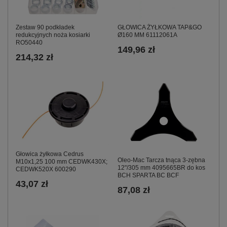
Zestaw 90 podkładek
GŁOWICA ŻYŁKOWA TAP&GO
redukcyjnych noża kosiarki
Ø160 MM 61112061A
RO50440
149,96 zł
214,32 zł
Głowica żyłkowa Cedrus
Oleo-Mac Tarcza tnąca 3-zębna
M10x1,25 100 mm CEDWK430X;
12"/305 mm 4095665BR do kos
CEDWK520X 600290
BCH SPARTA BC BCF
43,07 zł
87,08 zł