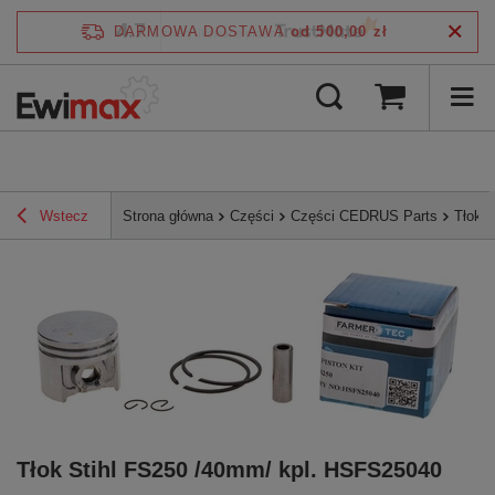
4.7
DARMOWA DOSTAWA
od 500,00 zł
/
5
zweryfikowane przez
Wstecz
Strona główna
Części
Części CEDRUS Parts
Tłok 
Tłok Stihl FS250 /40mm/ kpl. HSFS25040