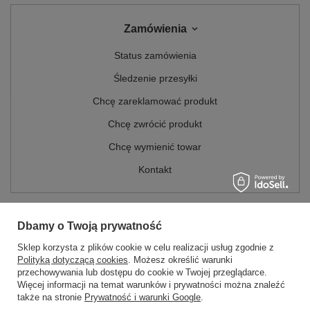
Zamówienia
Status zamówienia
Śledzenie przesyłki
Chcę zareklamować produkt
Chcę zwrócić produkt
Chcę wymienić towar
Kontakt
Konto
Dbamy o Twoją prywatność
Sklep korzysta z plików cookie w celu realizacji usług zgodnie z
Regulaminy
Polityką dotyczącą cookies
. Możesz określić warunki
przechowywania lub dostępu do cookie w Twojej przeglądarce.
MOJE KONTO
Więcej informacji na temat warunków i prywatności można znaleźć
także na stronie
Prywatność i warunki Google
.