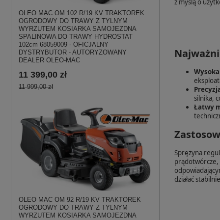
z myślą o użyt
OLEO MAC OM 102 R/19 KV TRAKTOREK
OGRODOWY DO TRAWY Z TYLNYM
WYRZUTEM KOSIARKA SAMOJEZDNA
SPALINOWA DO TRAWY HYDROSTAT
102cm 68059009 - OFICJALNY
Najważni
DYSTRYBUTOR - AUTORYZOWANY
DEALER OLEO-MAC
Wysoka 
11 399,00 zł
eksploata
11 999,00 zł
Precyzja
silnika,
Łatwy 
technicz
Zastosow
Sprężyna regul
prądotwórcze, 
odpowiadającym
działać stabiln
OLEO MAC OM 92 R/19 KV TRAKTOREK
OGRODOWY DO TRAWY Z TYLNYM
WYRZUTEM KOSIARKA SAMOJEZDNA