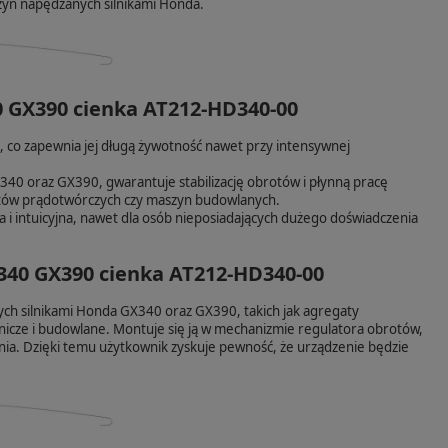
zyn napędzanych silnikami Honda.
0 GX390 cienka AT212-HD340-00
 co zapewnia jej długą żywotność nawet przy intensywnej
40 oraz GX390, gwarantuje stabilizację obrotów i płynną pracę
atów prądotwórczych czy maszyn budowlanych.
 i intuicyjna, nawet dla osób nieposiadających dużego doświadczenia
340 GX390 cienka AT212-HD340-00
ch silnikami Honda GX340 oraz GX390, takich jak agregaty
icze i budowlane. Montuje się ją w mechanizmie regulatora obrotów,
enia. Dzięki temu użytkownik zyskuje pewność, że urządzenie będzie