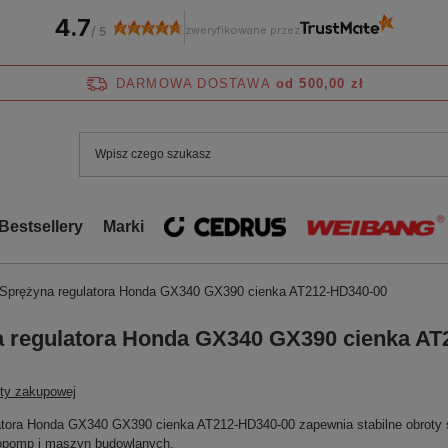
4.7
zweryfikowane przez
/
5
DARMOWA DOSTAWA
od 500,00 zł
Bestsellery
Marki
Sprężyna regulatora Honda GX340 GX390 cienka AT212-HD340-00
 regulatora Honda GX340 GX390 cienka AT
sty zakupowej
tora Honda GX340 GX390 cienka AT212-HD340-00 zapewnia stabilne obroty sil
opomp i maszyn budowlanych.