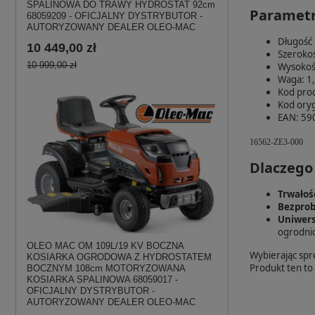
SPALINOWA DO TRAWY HYDROSTAT 92cm
Parametr
68059209 - OFICJALNY DYSTRYBUTOR -
AUTORYZOWANY DEALER OLEO-MAC
Długość
10 449,00 zł
Szeroko
10 999,00 zł
Wysokoś
Waga: 1
Kod pro
Kod ory
EAN: 59
16562-ZE3-000
Dlaczego
Trwałoś
Bezprob
Uniwers
ogrodni
OLEO MAC OM 109L/19 KV BOCZNA
Wybierając spr
KOSIARKA OGRODOWA Z HYDROSTATEM
Produkt ten to 
BOCZNYM 108cm MOTORYZOWANA
KOSIARKA SPALINOWA 68059017 -
OFICJALNY DYSTRYBUTOR -
AUTORYZOWANY DEALER OLEO-MAC