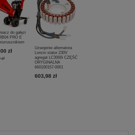
iacz do gałęzi
 RB04 PRO E
rozrusznikiem
Uzwojenie alternatora
00 zł
Loncin stator 230V
agregat LC3000i CZĘŚĆ
 zł
ORYGINALNA
660100157-0001
603,98 zł