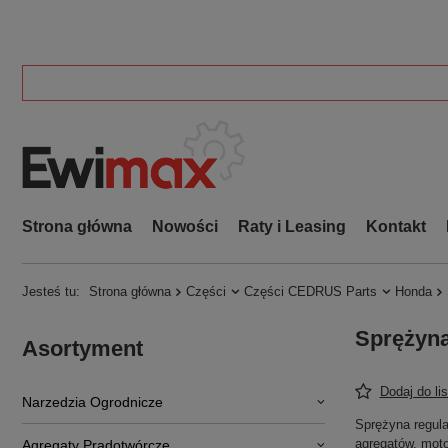
Strona główna
Nowości
Raty i Leasing
Kontakt
Jesteś tu:
Strona główna
Części
Części CEDRUS Parts
Honda
Sprężyna
Asortyment
Dodaj do li
Narzedzia Ogrodnicze
Sprężyna regula
agregatów, mot
Agregaty Prądotwórcze