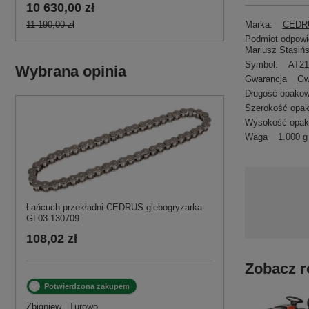
10 630,00 zł
11 190,00 zł
Marka:
CEDRU
Podmiot odpowie
Mariusz Stasińs
Symbol:
AT21
Wybrana opinia
Gwarancja
Gw
Długość opakow
Szerokość opa
Wysokość opak
Waga
1.000 g
Łańcuch przekładni CEDRUS glebogryzarka
GL03 130709
108,02 zł
Zobacz r
Potwierdzona zakupem
Zbigniew., Turowo