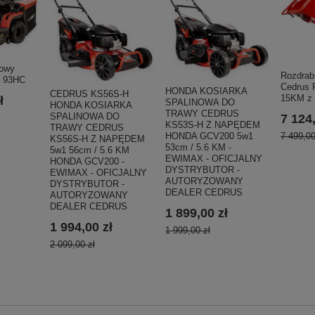
dowy
Rozdrabn
 93HC
Cedrus
HONDA KOSIARKA
CEDRUS KS56S-H
15KM z 
ł
SPALINOWA DO
HONDA KOSIARKA
TRAWY CEDRUS
SPALINOWA DO
7 124,
KS53S-H Z NAPĘDEM
TRAWY CEDRUS
HONDA GCV200 5w1
7 499,00
KS56S-H Z NAPĘDEM
53cm / 5.6 KM -
5w1 56cm / 5.6 KM
EWIMAX - OFICJALNY
HONDA GCV200 -
DYSTRYBUTOR -
EWIMAX - OFICJALNY
AUTORYZOWANY
DYSTRYBUTOR -
DEALER CEDRUS
AUTORYZOWANY
DEALER CEDRUS
1 899,00 zł
1 994,00 zł
1 999,00 zł
2 099,00 zł