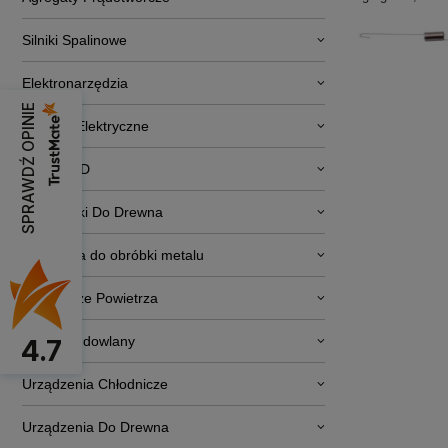
Silniki Spalinowe
Elektronarzędzia
SPRAWDŹ OPINIE
Pojazdy Elektryczne
RTV i AGD
Obrabiarki Do Drewna
Narzędzia do obróbki metalu
Osuszacze Powietrza
Sprzęt budowlany
4.7
Urządzenia Chłodnicze
Urządzenia Do Drewna