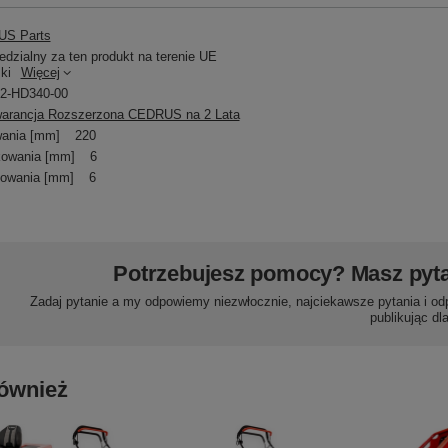
S Parts
dzialny za ten produkt na terenie UE
ki
Więcej
2-HD340-00
arancja Rozszerzona CEDRUS na 2 Lata
ania [mm]
220
kowania [mm]
6
owania [mm]
6
Potrzebujesz pomocy? Masz pyt
Zadaj pytanie a my odpowiemy niezwłocznie, najciekawsze pytania i od
publikując dl
ównież