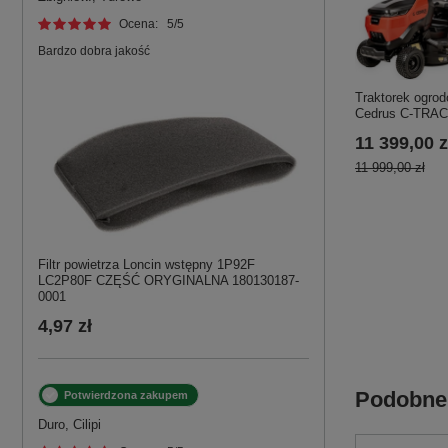
Ocena:
5
/5
Bardzo dobra jakość
Traktorek ogro
Cedrus C-TRAC
11 399,00 z
11 999,00 zł
Filtr powietrza Loncin wstępny 1P92F
LC2P80F CZĘŚĆ ORYGINALNA 180130187-
0001
4,97 zł
Podobne
Potwierdzona zakupem
Duro, Cilipi