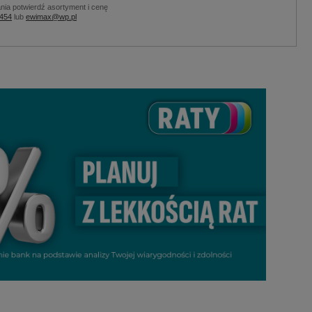
nia potwierdź asortyment i cenę
 454
lub
ewimax@wp.pl