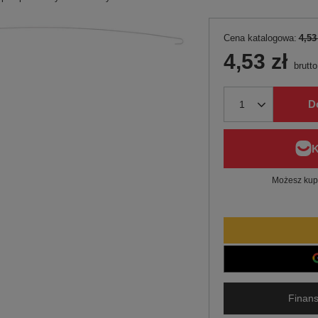
Cena katalogowa:
4,53
4,53 zł
brutto
D
Możesz kupi
Finans