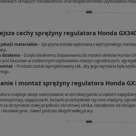
kownikach ceniących niezawodność oraz bezpieczeństwo użytkowania mas
ejsze cechy sprężyny regulatora Honda GX34
jakość materiałów
– Sprężyna została wykonana z wytrzymałego metalu,
cji.
 działania
– Dzięki idealnemu dopasowaniu do modeli silników Honda GX3
 co jest kluczowe w codziennym użytkowaniu maszyn ogrodniczych, agreg
montaż
– Produkt został zaprojektowany tak, aby jego wymiana była szybka
nego.
anie i montaż sprężyny regulatora Honda GX
atora znajduje swoje zastosowanie w szerokiej gamie urządzeń napędzany
motopompy, zagęszczarki, kosiarki przemysłowe czy inne maszyny ogrodn
 za utrzymanie stałej prędkości obrotowej silnika, niezależnie od obciąż
ie i bezawaryjnie, nawet podczas długotrwałej pracy.