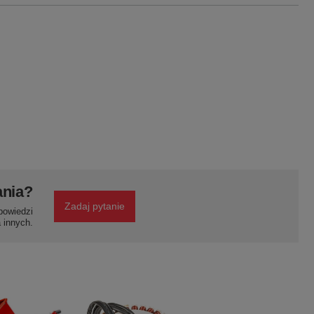
ania?
Zadaj pytanie
powiedzi
a innych.