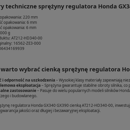
y techniczne sprężyny regulatora Honda GX3
 opakowania: 220 mm
ść opakowania: 6 mm
ć opakowania: 6 mm
,000 g
duktu: AT212-HD340-00
ginalny: 16562-ZE3-000
06434169939
 warto wybrać cienką sprężynę regulatora H
ć i odporność na uszkodzenia
– Wysokiej klasy materiały zapewniają n
lemowa eksploatacja
– Sprężyna gwarantuje stabilne obroty silnika, co 
alne zastosowanie
– Pasuje do wielu popularnych modeli silników Honda,
czego i budowlanego.
ężynę regulatora Honda GX340 GX390 cienką AT212-HD340-00, inwestuje
gwarancja jakości oraz długiej i bezawaryjnej eksploatacji.